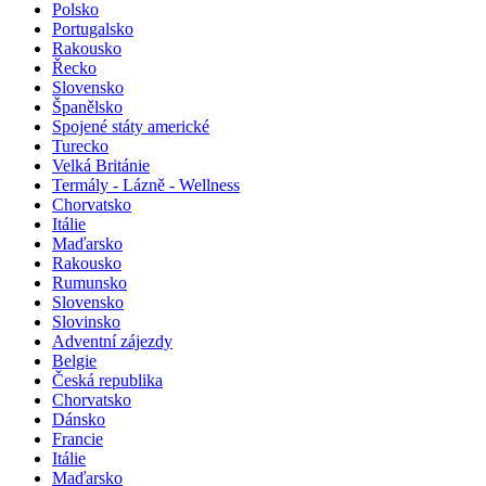
Polsko
Portugalsko
Rakousko
Řecko
Slovensko
Španělsko
Spojené státy americké
Turecko
Velká Británie
Termály - Lázně - Wellness
Chorvatsko
Itálie
Maďarsko
Rakousko
Rumunsko
Slovensko
Slovinsko
Adventní zájezdy
Belgie
Česká republika
Chorvatsko
Dánsko
Francie
Itálie
Maďarsko