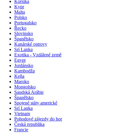
Korsika
Kypr
Malta
Polsko
Portugalsko
Řecko
Slovinsko
Španělsko
Kanárské ostrovy
Srí Lanka
Exotika - Vzdálené země
Egypt
Jordánsko
Kambodža
Keňa
Maroko
Mongolsko
Saudská Arábie
Španělsko
Spojené státy americké
Srí Lanka
Vietnam
Pohodové zájezdy do hor
Česká republika
Francie