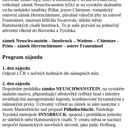
velkolepý zámek Neuschwanstein tyčící se na vysokém skalnatém
vrchu nedaleko soutěsky Pöllat, jezero Chiemsee, romantický
ostrovní zámek Herrenchiemsee, půvabné vánoční trhy na ostrově
Fraueninsel, muzeum křišťálu Swarovski, sídelní město
Habsburských císařů Innsbruck. To je naše pozvání na jedinečný
adventní víkend do Bavorska a Tyrolska.
zámek Neuschwanstein – Innsbruck – Wattens – Chiemsee –
Prien – zámek Herrenchiemsee – ostrov Fraueninsel
Program zájezdu
1. den zájezdu
Odjezd z ČR v nočních hodinách dle nástupních míst.
2. den zájezdu
Dopoledne prohlídka
zámku NEUSCHWANSTEIN
, na vysokém
skalním masívu, připomínající středověký rytířský hrad s interiéry
ztvárňujícími starogermánské legendy, kombinované byzantskými a
islámskými prvky. Úchvatný výhled na zámek se nám naskytne z
mostu Marienbrücke nad propastí
Pöllathschlucht
. Následuje
Tyrolská metropole
INNSBRUCK
, spojená s prohlídkou jednoho
ze sídelních měst Habsburských císařů. V centru města se nachází
nespočet fantastických stavebních skvostů, jako palác Hofburg,