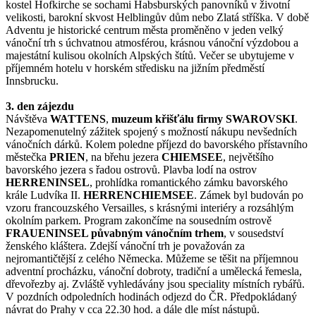
kostel Hofkirche se sochami Habsburských panovníků v životní
velikosti, barokní skvost Helblingův dům nebo Zlatá stříška. V době
Adventu je historické centrum města proměněno v jeden velký
vánoční trh s úchvatnou atmosférou, krásnou vánoční výzdobou a
majestátní kulisou okolních Alpských štítů. Večer se ubytujeme v
příjemném hotelu v horském středisku na jižním předměstí
Innsbrucku.
3. den zájezdu
Návštěva
WATTENS
,
muzeum křišťálu firmy
SWAROVSKI
.
Nezapomenutelný zážitek spojený s možností nákupu nevšedních
vánočních dárků. Kolem poledne příjezd do bavorského přístavního
městečka
PRIEN
, na břehu jezera
CHIEMSEE
, největšího
bavorského jezera s řadou ostrovů. Plavba lodí na ostrov
HERRENINSEL
, prohlídka romantického zámku bavorského
krále Ludvíka II.
HERRENCHIEMSEE
. Zámek byl budován po
vzoru francouzského Versailles, s krásnými interiéry a rozsáhlým
okolním parkem. Program zakončíme na sousedním ostrově
FRAUENINSEL půvabným vánočním trhem
, v sousedství
ženského kláštera. Zdejší vánoční trh je považován za
nejromantičtější z celého Německa. Můžeme se těšit na příjemnou
adventní procházku, vánoční dobroty, tradiční a umělecká řemesla,
dřevořezby aj. Zvláště vyhledávány jsou speciality místních rybářů.
V pozdních odpoledních hodinách odjezd do ČR. Předpokládaný
návrat do Prahy v cca 22.30 hod. a dále dle míst nástupů.