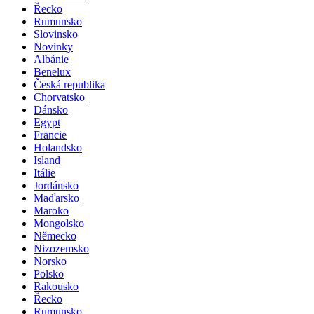
Řecko
Rumunsko
Slovinsko
Novinky
Albánie
Benelux
Česká republika
Chorvatsko
Dánsko
Egypt
Francie
Holandsko
Island
Itálie
Jordánsko
Maďarsko
Maroko
Mongolsko
Německo
Nizozemsko
Norsko
Polsko
Rakousko
Řecko
Rumunsko