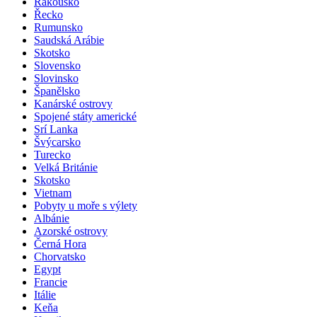
Rakousko
Řecko
Rumunsko
Saudská Arábie
Skotsko
Slovensko
Slovinsko
Španělsko
Kanárské ostrovy
Spojené státy americké
Srí Lanka
Švýcarsko
Turecko
Velká Británie
Skotsko
Vietnam
Pobyty u moře s výlety
Albánie
Azorské ostrovy
Černá Hora
Chorvatsko
Egypt
Francie
Itálie
Keňa