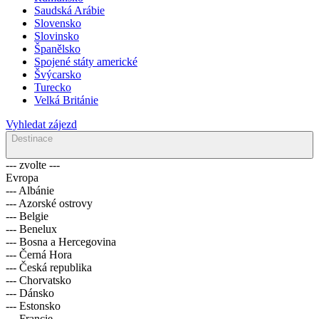
Saudská Arábie
Slovensko
Slovinsko
Španělsko
Spojené státy americké
Švýcarsko
Turecko
Velká Británie
Vyhledat zájezd
Destinace
--- zvolte ---
Evropa
--- Albánie
--- Azorské ostrovy
--- Belgie
--- Benelux
--- Bosna a Hercegovina
--- Černá Hora
--- Česká republika
--- Chorvatsko
--- Dánsko
--- Estonsko
--- Francie