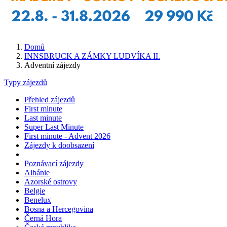
Domů
INNSBRUCK A ZÁMKY LUDVÍKA II.
Adventní zájezdy
Typy zájezdů
Přehled zájezdů
First minute
Last minute
Super Last Minute
First minute - Advent 2026
Zájezdy k doobsazení
Poznávací zájezdy
Albánie
Azorské ostrovy
Belgie
Benelux
Bosna a Hercegovina
Černá Hora