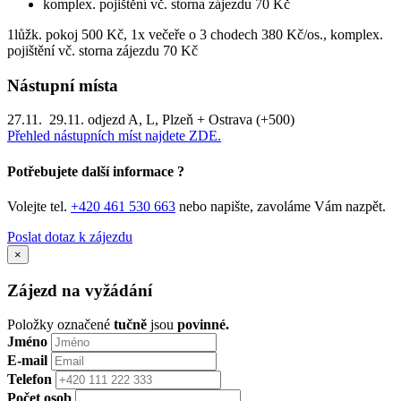
komplex. pojištění vč. storna zájezdu 70 Kč
1lůžk. pokoj 500 Kč, 1x večeře o 3 chodech 380 Kč/os., komplex.
pojištění vč. storna zájezdu 70 Kč
Nástupní místa
27.11. 29.11. odjezd A, L, Plzeň + Ostrava (+500)
Přehled nástupních míst najdete ZDE.
Potřebujete další informace ?
Volejte tel.
+420 461 530 663
nebo napište, zavoláme Vám nazpět.
Poslat dotaz k zájezdu
×
Zájezd na vyžádání
Položky označené
tučně
jsou
povinné.
Jméno
E-mail
Telefon
Počet osob