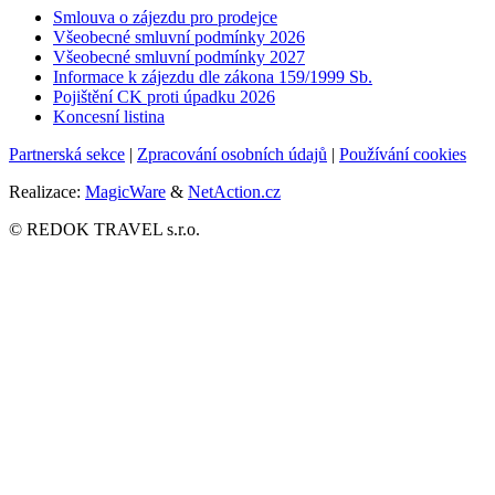
Smlouva o zájezdu pro prodejce
Všeobecné smluvní podmínky
2026
Všeobecné smluvní podmínky 2027
Informace k zájezdu dle zákona 159/1999 Sb.
Pojištění CK proti úpadku
2026
Koncesní listina
Partnerská sekce
|
Zpracování osobních údajů
|
Používání cookies
Realizace:
MagicWare
&
NetAction.cz
© REDOK TRAVEL s.r.o.