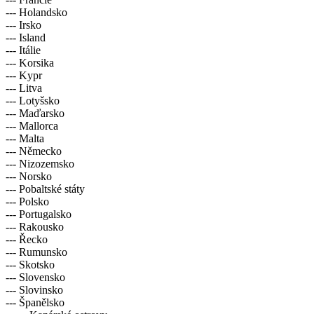
--- Holandsko
--- Irsko
--- Island
--- Itálie
--- Korsika
--- Kypr
--- Litva
--- Lotyšsko
--- Maďarsko
--- Mallorca
--- Malta
--- Německo
--- Nizozemsko
--- Norsko
--- Pobaltské státy
--- Polsko
--- Portugalsko
--- Rakousko
--- Řecko
--- Rumunsko
--- Skotsko
--- Slovensko
--- Slovinsko
--- Španělsko