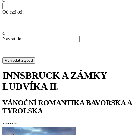
Odjezd od:
a
Návrat do:
INNSBRUCK A ZÁMKY
LUDVÍKA II.
VÁNOČNÍ ROMANTIKA BAVORSKA A
TYROLSKA
•
•
•
•
•
•
•
•