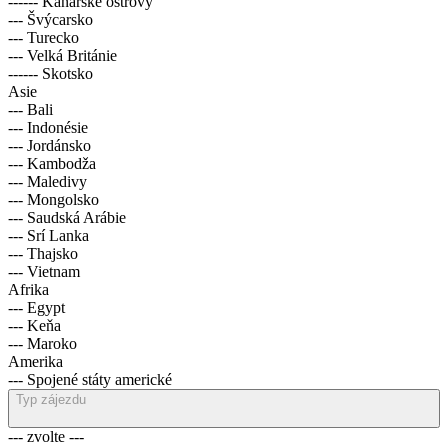
------ Kanárské ostrovy
--- Švýcarsko
--- Turecko
--- Velká Británie
------ Skotsko
Asie
--- Bali
--- Indonésie
--- Jordánsko
--- Kambodža
--- Maledivy
--- Mongolsko
--- Saudská Arábie
--- Srí Lanka
--- Thajsko
--- Vietnam
Afrika
--- Egypt
--- Keňa
--- Maroko
Amerika
--- Spojené státy americké
Typ zájezdu
--- zvolte ---