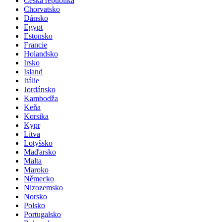
Česká republika
Chorvatsko
Dánsko
Egypt
Estonsko
Francie
Holandsko
Irsko
Island
Itálie
Jordánsko
Kambodža
Keňa
Korsika
Kypr
Litva
Lotyšsko
Maďarsko
Malta
Maroko
Německo
Nizozemsko
Norsko
Polsko
Portugalsko