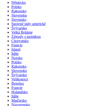
Německo
Polsko
Rakousko
Slovensko
Slovinsko
Spojené státy americké
Švýcarsko
Velká Británie
Zájezdy s turistikou
Chorvatsko
Francie
Island
Itálie
Norsko
Polsko
Rakousko
Slovensko
Švýcarsko
Velikonoce
Benelux
Francie
Holandsko
Itálie
Maďarsko
Nizozemsko