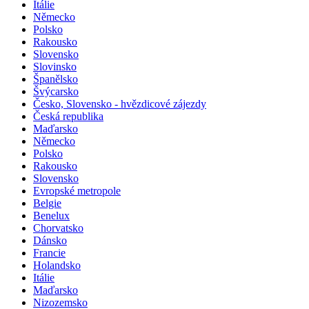
Itálie
Německo
Polsko
Rakousko
Slovensko
Slovinsko
Španělsko
Švýcarsko
Česko, Slovensko - hvězdicové zájezdy
Česká republika
Maďarsko
Německo
Polsko
Rakousko
Slovensko
Evropské metropole
Belgie
Benelux
Chorvatsko
Dánsko
Francie
Holandsko
Itálie
Maďarsko
Nizozemsko