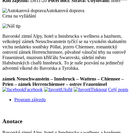
Kód zájezdu:
D811-20
Počet nocí:
Strava:
Ubytování:
hotel***
Autokarová doprava
Cena na vyžádání
Bavorské zimní Alpy, hotel u Innsbrucku s wellness a bazénem,
velkolepý zámek Neuschwanstein tyčící se na vysokém skalnatém
vrchu nedaleko soutěsky Pöllat, jezero Chiemsee, romantický
ostrovní zámek Herrenchiemsee, půvabné vánoční trhy na ostrově
Fraueninsel, muzeum křišťálu Swarovski, sídelní město
Habsburských císařů Innsbruck. To je naše pozvání na jedinečný
adventní víkend do Bavorska a Tyrolska.
zámek Neuschwanstein – Innsbruck – Wattens – Chiemsee –
Prien – zámek Herrenchiemsee – ostrov Fraueninsel
Facebook
Uložit
Tisknout
Celý popis
Program zájezdu
Anotace
Bavorské zimní Alpy, hotel u Innsbrucku s wellness a bazénem,