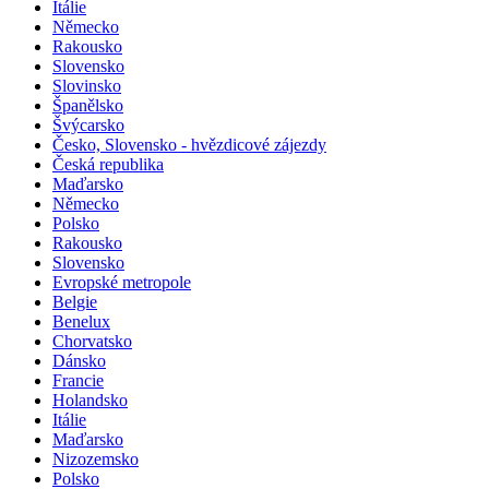
Itálie
Německo
Rakousko
Slovensko
Slovinsko
Španělsko
Švýcarsko
Česko, Slovensko - hvězdicové zájezdy
Česká republika
Maďarsko
Německo
Polsko
Rakousko
Slovensko
Evropské metropole
Belgie
Benelux
Chorvatsko
Dánsko
Francie
Holandsko
Itálie
Maďarsko
Nizozemsko
Polsko