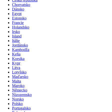
Česká republika
Chorvatsko
Dánsko
Egypt
Estonsko
Francie
Holandsko
Irsko
Island
Itálie
Jordánsko
Kambodža
Keňa
Korsika
Kypr
Litva
Lotyšsko
Maďarsko
Malta
Maroko
Německo
Nizozemsko
Norsko
Polsko
Portugalsko