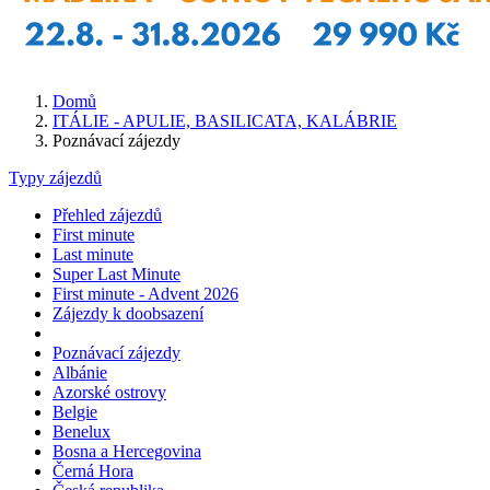
Domů
ITÁLIE - APULIE, BASILICATA, KALÁBRIE
Poznávací zájezdy
Typy zájezdů
Přehled zájezdů
First minute
Last minute
Super Last Minute
First minute - Advent 2026
Zájezdy k doobsazení
Poznávací zájezdy
Albánie
Azorské ostrovy
Belgie
Benelux
Bosna a Hercegovina
Černá Hora