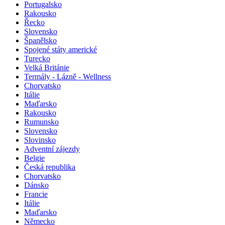
Portugalsko
Rakousko
Řecko
Slovensko
Španělsko
Spojené státy americké
Turecko
Velká Británie
Termály - Lázně - Wellness
Chorvatsko
Itálie
Maďarsko
Rakousko
Rumunsko
Slovensko
Slovinsko
Adventní zájezdy
Belgie
Česká republika
Chorvatsko
Dánsko
Francie
Itálie
Maďarsko
Německo