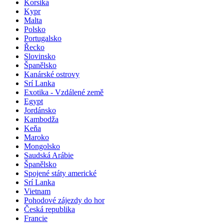
Korsika
Kypr
Malta
Polsko
Portugalsko
Řecko
Slovinsko
Španělsko
Kanárské ostrovy
Srí Lanka
Exotika - Vzdálené země
Egypt
Jordánsko
Kambodža
Keňa
Maroko
Mongolsko
Saudská Arábie
Španělsko
Spojené státy americké
Srí Lanka
Vietnam
Pohodové zájezdy do hor
Česká republika
Francie