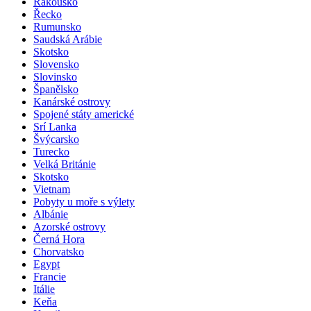
Rakousko
Řecko
Rumunsko
Saudská Arábie
Skotsko
Slovensko
Slovinsko
Španělsko
Kanárské ostrovy
Spojené státy americké
Srí Lanka
Švýcarsko
Turecko
Velká Británie
Skotsko
Vietnam
Pobyty u moře s výlety
Albánie
Azorské ostrovy
Černá Hora
Chorvatsko
Egypt
Francie
Itálie
Keňa