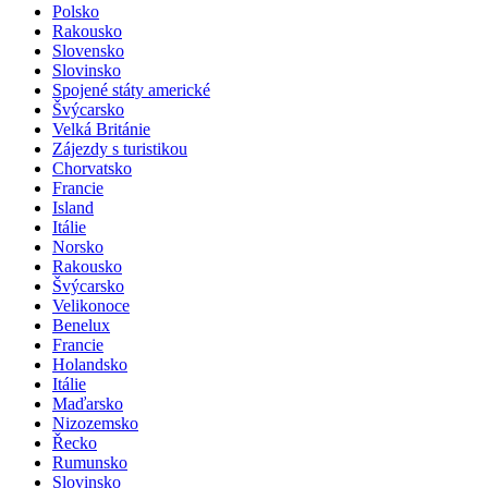
Polsko
Rakousko
Slovensko
Slovinsko
Spojené státy americké
Švýcarsko
Velká Británie
Zájezdy s turistikou
Chorvatsko
Francie
Island
Itálie
Norsko
Rakousko
Švýcarsko
Velikonoce
Benelux
Francie
Holandsko
Itálie
Maďarsko
Nizozemsko
Řecko
Rumunsko
Slovinsko