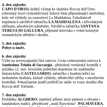
4. den zájezdu:
CAPO D'ORSO,
krátký výstup ke skalisku Roccia dell’Orso
(ohromný erozí vymodelovaný žulový blok připomínající medvěda),
krás¬né výhledy na souostroví La Maddalena. Fakultativně
trajektem k návštěvě městečka
LA MADDALENA
s křivolakými
uličkami, působivým náměstím. Návštěva městečka
SANTANA
TERESA DI
GALLURA
, příjemné letovisko s velmi krásným
romantickým středem i okolím.
5. den zájezdu:
Pobyt u moře.
6. den zájezdu:
Výlet na severozápadní část ostrova. Cesta vnitrozemím ostrova k
Santissima Trinita di Saccargia
- překrásný románský kostelík z
počátku 12. stol. Severním pobřežím dojedeme do malebného
historického
CASTELSARDO
, městečko s hradem ležící na
mohutném skalisku, krásné výhledy, středověké uličky s množstvím
kostelíků. Pokračujeme podél pobřeží ke skále ve tvaru sloního těla
Roccia dell‘ Elefante.
7. den zájezdu:
Prohlídka
ALGHERO
, malebný přístav mezi piniemi a olivami s
katalánskou tradicí, přezdívané „malá Barcelona“.
PALMAVERA
,