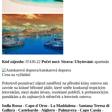
Kód zájezdu:
IT430-22
Počet nocí:
Strava:
Ubytování:
apartmán
Autokarová doprava
Cena na vyžádání
Pobytově-poznávací zájezd zaměřený na přírodní krásy ostrova nás
zavede na krásné bělostné pláže, které směle konkurují tropickým
letoviskům, mezi skalní útvary, rozeklané pobřeží, k prehistorickým
památkám a do zajímavých městeček a letovisek ostrova.
Isolla Rossa - Capo d´Orso - La Maddalena - Santana Teresa di
Gallura - Castelsardo - Alghero - Palmavera - Capo Cassia -