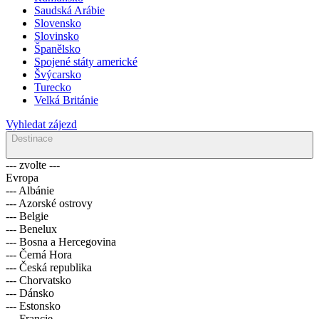
Saudská Arábie
Slovensko
Slovinsko
Španělsko
Spojené státy americké
Švýcarsko
Turecko
Velká Británie
Vyhledat zájezd
Destinace
--- zvolte ---
Evropa
--- Albánie
--- Azorské ostrovy
--- Belgie
--- Benelux
--- Bosna a Hercegovina
--- Černá Hora
--- Česká republika
--- Chorvatsko
--- Dánsko
--- Estonsko
--- Francie