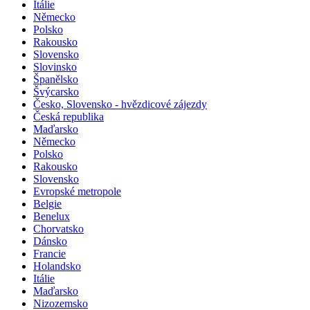
Itálie
Německo
Polsko
Rakousko
Slovensko
Slovinsko
Španělsko
Švýcarsko
Česko, Slovensko - hvězdicové zájezdy
Česká republika
Maďarsko
Německo
Polsko
Rakousko
Slovensko
Evropské metropole
Belgie
Benelux
Chorvatsko
Dánsko
Francie
Holandsko
Itálie
Maďarsko
Nizozemsko