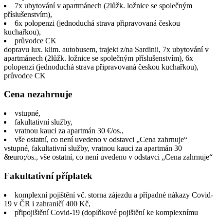
7x ubytování v apartmánech (2lůžk. ložnice se společným
příslušenstvím),
6x polopenzi (jednoduchá strava připravovaná českou
kuchařkou),
průvodce CK
dopravu lux. klim. autobusem, trajekt z/na Sardinii, 7x ubytování v
apartmánech (2lůžk. ložnice se společným příslušenstvím), 6x
polopenzi (jednoduchá strava připravovaná českou kuchařkou),
průvodce CK
Cena nezahrnuje
vstupné,
fakultativní služby,
vratnou kauci za apartmán 30 €/os.,
vše ostatní, co není uvedeno v odstavci „Cena zahrnuje“
vstupné, fakultativní služby, vratnou kauci za apartmán 30
&euro;/os., vše ostatní, co není uvedeno v odstavci „Cena zahrnuje“
Fakultativní příplatek
komplexní pojištění vč. storna zájezdu a případné nákazy Covid-
19 v ČR i zahraničí 400 Kč,
připojištění Covid-19 (doplňkové pojištění ke komplexnímu