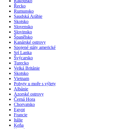
Rakousko
Řecko
Rumunsko
Saudská Arábie
Skotsko
Slovensko
Slovinsko
Španělsko
Kanárské ostrovy
Spojené státy americké
Srí Lanka
Švýcarsko
Turecko
Velká Británie
Skotsko
Vietnam
Pobyty u moře s výlety
Albánie
Azorské ostrovy
Černá Hora
Chorvatsko
Egypt
Francie
Itálie
Keňa