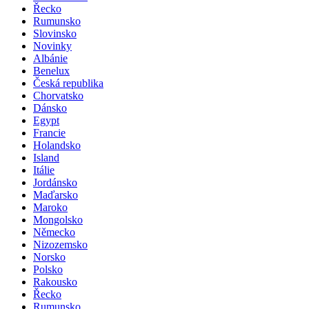
Řecko
Rumunsko
Slovinsko
Novinky
Albánie
Benelux
Česká republika
Chorvatsko
Dánsko
Egypt
Francie
Holandsko
Island
Itálie
Jordánsko
Maďarsko
Maroko
Mongolsko
Německo
Nizozemsko
Norsko
Polsko
Rakousko
Řecko
Rumunsko