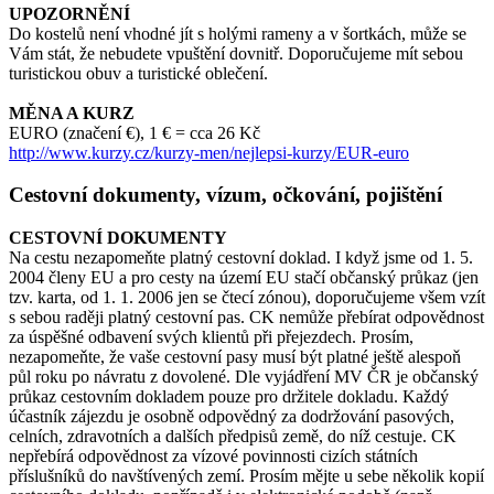
UPOZORNĚNÍ
Do kostelů není vhodné jít s holými rameny a v šortkách, může se
Vám stát, že nebudete vpuštění dovnitř. Doporučujeme mít sebou
turistickou obuv a turistické oblečení.
MĚNA A KURZ
EURO (značení €), 1 € = cca 26 Kč
http://www.kurzy.cz/kurzy-men/nejlepsi-kurzy/EUR-euro
Cestovní dokumenty, vízum, očkování, pojištění
CESTOVNÍ DOKUMENTY
Na cestu nezapomeňte platný cestovní doklad. I když jsme od 1. 5.
2004 členy EU a pro cesty na území EU stačí občanský průkaz (jen
tzv. karta, od 1. 1. 2006 jen se čtecí zónou), doporučujeme všem vzít
s sebou raději platný cestovní pas. CK nemůže přebírat odpovědnost
za úspěšné odbavení svých klientů při přejezdech. Prosím,
nezapomeňte, že vaše cestovní pasy musí být platné ještě alespoň
půl roku po návratu z dovolené. Dle vyjádření MV ČR je občanský
průkaz cestovním dokladem pouze pro držitele dokladu. Každý
účastník zájezdu je osobně odpovědný za dodržování pasových,
celních, zdravotních a dalších předpisů země, do níž cestuje. CK
nepřebírá odpovědnost za vízové povinnosti cizích státních
příslušníků do navštívených zemí. Prosím mějte u sebe několik kopií