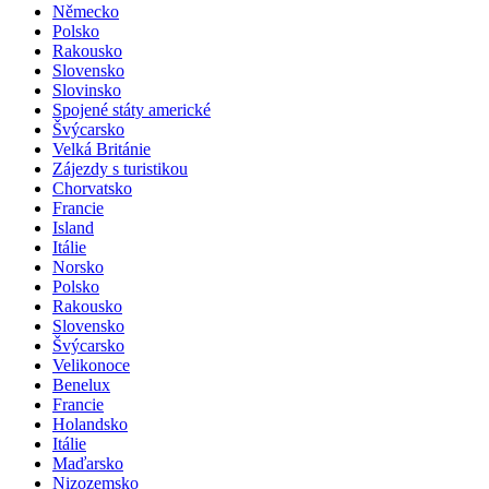
Německo
Polsko
Rakousko
Slovensko
Slovinsko
Spojené státy americké
Švýcarsko
Velká Británie
Zájezdy s turistikou
Chorvatsko
Francie
Island
Itálie
Norsko
Polsko
Rakousko
Slovensko
Švýcarsko
Velikonoce
Benelux
Francie
Holandsko
Itálie
Maďarsko
Nizozemsko