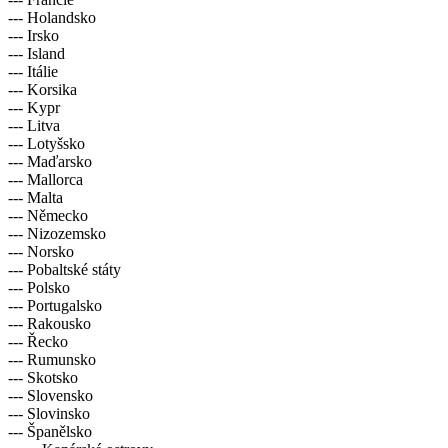
--- Holandsko
--- Irsko
--- Island
--- Itálie
--- Korsika
--- Kypr
--- Litva
--- Lotyšsko
--- Maďarsko
--- Mallorca
--- Malta
--- Německo
--- Nizozemsko
--- Norsko
--- Pobaltské státy
--- Polsko
--- Portugalsko
--- Rakousko
--- Řecko
--- Rumunsko
--- Skotsko
--- Slovensko
--- Slovinsko
--- Španělsko