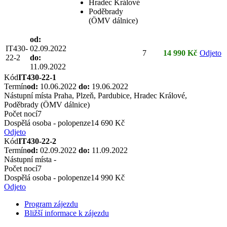
Hradec Králové
Poděbrady
(ÖMV dálnice)
od:
IT430-
02.09.2022
7
14 990 Kč
Odjeto
22-2
do:
11.09.2022
Kód
IT430-22-1
Termín
od:
10.06.2022
do:
19.06.2022
Nástupní místa
Praha, Plzeň, Pardubice, Hradec Králové,
Poděbrady (ÖMV dálnice)
Počet nocí
7
Dospělá osoba - polopenze
14 690 Kč
Odjeto
Kód
IT430-22-2
Termín
od:
02.09.2022
do:
11.09.2022
Nástupní místa
-
Počet nocí
7
Dospělá osoba - polopenze
14 990 Kč
Odjeto
Program zájezdu
Bližší informace k zájezdu