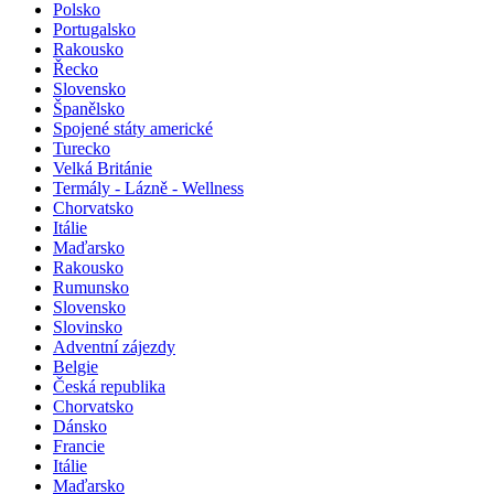
Polsko
Portugalsko
Rakousko
Řecko
Slovensko
Španělsko
Spojené státy americké
Turecko
Velká Británie
Termály - Lázně - Wellness
Chorvatsko
Itálie
Maďarsko
Rakousko
Rumunsko
Slovensko
Slovinsko
Adventní zájezdy
Belgie
Česká republika
Chorvatsko
Dánsko
Francie
Itálie
Maďarsko