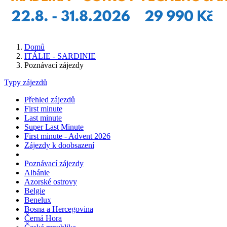
Domů
ITÁLIE - SARDINIE
Poznávací zájezdy
Typy zájezdů
Přehled zájezdů
First minute
Last minute
Super Last Minute
First minute - Advent 2026
Zájezdy k doobsazení
Poznávací zájezdy
Albánie
Azorské ostrovy
Belgie
Benelux
Bosna a Hercegovina
Černá Hora