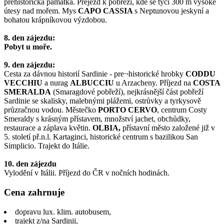
prehistorická památka. Přejezd k pobřeží, kde se tyčí 300 m vysoké
útesy nad mořem. Mys
CAPO CASSIA
s Neptunovou jeskyní a
bohatou krápníkovou výzdobou.
8. den zájezdu:
Pobyt u moře.
9. den zájezdu:
Cesta za dávnou historií Sardinie - pre¬historické hrobky
CODDU
VECCHIU
a nurag
ALBUCCIU
u Arzacheny. Příjezd na
COSTA
SMERALDA
(Smaragdové pobřeží), nejkrásnější část pobřeží
Sardinie se skalisky, malebnými plážemi, ostrůvky a tyrkysově
průzračnou vodou. Městečko
PORTO CERVO
, centrum Costy
Smeraldy s krásným přístavem, množství jachet, obchůdky,
restaurace a záplava květin.
OLBIA,
přístavní město založené již v
5. století př.n.l. Kartaginci, historické centrum s bazilikou San
Simplicio. Trajekt do Itálie.
10. den zájezdu
Vylodění v Itálii. Příjezd do ČR v nočních hodinách.
Cena zahrnuje
dopravu lux. klim. autobusem,
trajekt z/na Sardinii,