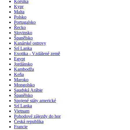
Korsika
Kypr
Malta
Polsko
Portugalsko
Řecko
Slovinsko
Španělsko
Kanárské ostrovy
Srí Lanka
Exotika - Vzdálené země
Egypt
Jordánsko
Kambodža
Keňa
Maroko
Mongolsko
Saudská Arábie
Španělsko
Spojené státy americké
Srí Lanka
Vietnam
Pohodové zájezdy do hor
Česká republika
Francie