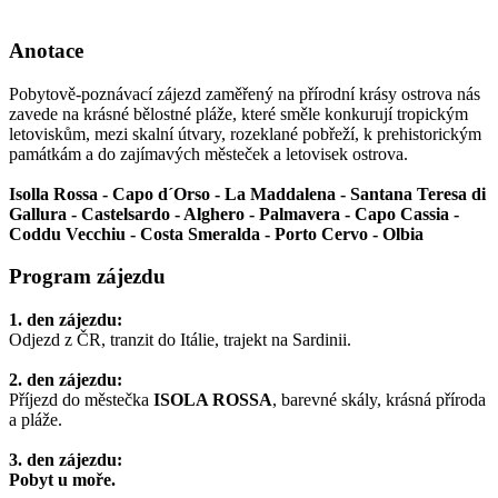
Anotace
Pobytově-poznávací zájezd zaměřený na přírodní krásy ostrova nás
zavede na krásné bělostné pláže, které směle konkurují tropickým
letoviskům, mezi skalní útvary, rozeklané pobřeží, k prehistorickým
památkám a do zajímavých městeček a letovisek ostrova.
Isolla Rossa - Capo d´Orso - La Maddalena - Santana Teresa di
Gallura - Castelsardo - Alghero - Palmavera - Capo Cassia -
Coddu Vecchiu - Costa Smeralda - Porto Cervo - Olbia
Program zájezdu
1. den zájezdu:
Odjezd z ČR, tranzit do Itálie, trajekt na Sardinii.
2. den zájezdu:
Příjezd do městečka
ISOLA ROSSA
, barevné skály, krásná příroda
a pláže.
3. den zájezdu:
Pobyt u moře.