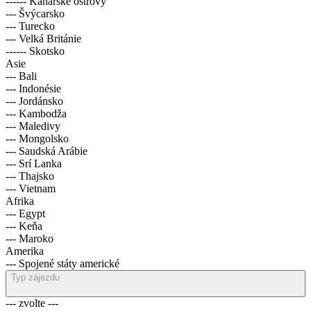
------ Kanárské ostrovy
--- Švýcarsko
--- Turecko
--- Velká Británie
------ Skotsko
Asie
--- Bali
--- Indonésie
--- Jordánsko
--- Kambodža
--- Maledivy
--- Mongolsko
--- Saudská Arábie
--- Srí Lanka
--- Thajsko
--- Vietnam
Afrika
--- Egypt
--- Keňa
--- Maroko
Amerika
--- Spojené státy americké
Typ zájezdu
--- zvolte ---