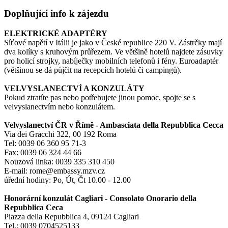
Doplňující info k zájezdu
ELEKTRICKÉ ADAPTÉRY
Síťové napětí v Itálii je jako v České republice 220 V. Zástrčky mají
dva kolíky s kruhovým průřezem. Ve většině hotelů najdete zásuvky
pro holicí strojky, nabíječky mobilních telefonů i fény. Euroadaptér
(většinou se dá půjčit na recepcích hotelů či campingů).
VELVYSLANECTVÍ A KONZULÁTY
Pokud ztratíte pas nebo potřebujete jinou pomoc, spojte se s
velvyslanectvím nebo konzulátem.
Velvyslanectví ČR v Římě - Ambasciata della Repubblica Cecca
Via dei Gracchi 322, 00 192 Roma
Tel: 0039 06 360 95 71-3
Fax: 0039 06 324 44 66
Nouzová linka: 0039 335 310 450
E-mail: rome@embassy.mzv.cz
úřední hodiny: Po, Út, Čt 10.00 - 12.00
Honorární konzulát Cagliari - Consolato Onorario della
Repubblica Ceca
Piazza della Repubblica 4, 09124 Cagliari
Tel.: 0039 0704525133