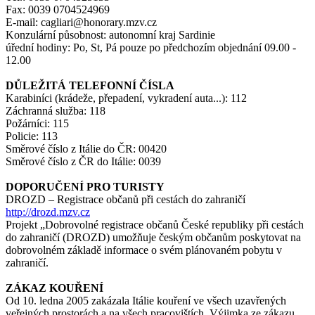
Fax: 0039 0704524969
E-mail: cagliari@honorary.mzv.cz
Konzulární působnost: autonomní kraj Sardinie
úřední hodiny: Po, St, Pá pouze po předchozím objednání 09.00 -
12.00
DŮLEŽITÁ TELEFONNÍ ČÍSLA
Karabiníci (krádeže, přepadení, vykradení auta...): 112
Záchranná služba: 118
Požárníci: 115
Policie: 113
Směrové číslo z Itálie do ČR: 00420
Směrové číslo z ČR do Itálie: 0039
DOPORUČENÍ PRO TURISTY
DROZD – Registrace občanů při cestách do zahraničí
http://drozd.mzv.cz
Projekt „Dobrovolné registrace občanů České republiky při cestách
do zahraničí (DROZD) umožňuje českým občanům poskytovat na
dobrovolném základě informace o svém plánovaném pobytu v
zahraničí.
ZÁKAZ KOUŘENÍ
Od 10. ledna 2005 zakázala Itálie kouření ve všech uzavřených
veřejných prostorách a na všech pracovištích. Výjimka ze zákazu