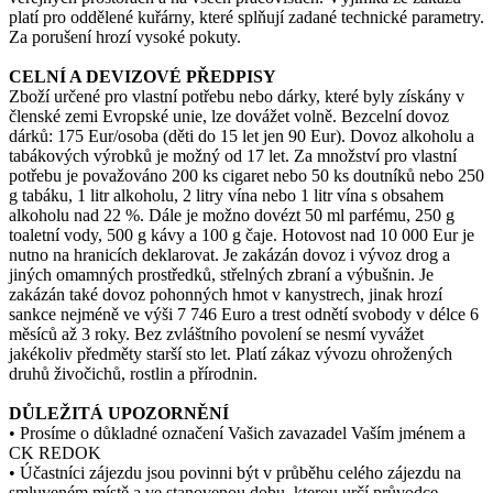
platí pro oddělené kuřárny, které splňují zadané technické parametry.
Za porušení hrozí vysoké pokuty.
CELNÍ A DEVIZOVÉ PŘEDPISY
Zboží určené pro vlastní potřebu nebo dárky, které byly získány v
členské zemi Evropské unie, lze dovážet volně. Bezcelní dovoz
dárků: 175 Eur/osoba (děti do 15 let jen 90 Eur). Dovoz alkoholu a
tabákových výrobků je možný od 17 let. Za množství pro vlastní
potřebu je považováno 200 ks cigaret nebo 50 ks doutníků nebo 250
g tabáku, 1 litr alkoholu, 2 litry vína nebo 1 litr vína s obsahem
alkoholu nad 22 %. Dále je možno dovézt 50 ml parfému, 250 g
toaletní vody, 500 g kávy a 100 g čaje. Hotovost nad 10 000 Eur je
nutno na hranicích deklarovat. Je zakázán dovoz i vývoz drog a
jiných omamných prostředků, střelných zbraní a výbušnin. Je
zakázán také dovoz pohonných hmot v kanystrech, jinak hrozí
sankce nejméně ve výši 7 746 Euro a trest odnětí svobody v délce 6
měsíců až 3 roky. Bez zvláštního povolení se nesmí vyvážet
jakékoliv předměty starší sto let. Platí zákaz vývozu ohrožených
druhů živočichů, rostlin a přírodnin.
DŮLEŽITÁ UPOZORNĚNÍ
• Prosíme o důkladné označení Vašich zavazadel Vaším jménem a
CK REDOK
• Účastníci zájezdu jsou povinni být v průběhu celého zájezdu na
smluveném místě a ve stanovenou dobu, kterou určí průvodce.