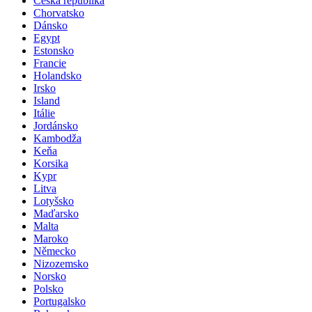
Česká republika
Chorvatsko
Dánsko
Egypt
Estonsko
Francie
Holandsko
Irsko
Island
Itálie
Jordánsko
Kambodža
Keňa
Korsika
Kypr
Litva
Lotyšsko
Maďarsko
Malta
Maroko
Německo
Nizozemsko
Norsko
Polsko
Portugalsko