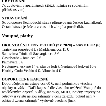
UBYTOVÁNÍ
7x ubytování v apartmánech (2lůžk. ložnice se společným
příslušenstvím)
STRAVOVÁNÍ
6x polopenze (jednoduchá strava připravovaná českou kuchařkou).
Ostatní strava je řešena z vlastních zdrojů a prostředků.
Vstupné, platby
ORIENTAČNÍ
CENY VSTUPŮ (z r. 2020) – ceny v EUR (€)
Trajekt na souostroví La Maddalena cca 11 €
Santissima Trinita di Saccargia cca 3 €
Castelsardo – hrad cca 2 €
Palmavera 5 €
Neptunova jeskyně 14 €, plavba lodí k Neptunově jeskyni 16 €
Hrobky Codu Vechiu 4 €, Albucciu 4 €
DOPORUČENÉ KAPESNÉ
Doporučujeme na vstupy cca 60 €, není podmínkou všechny
objekty navštívit. Další kapesné dle vlastního uvážení. Vstupné do
navštívených objektů, vláčky, lanovky, MHD, lodičky, trajekty na
ostrovy u výletů nejsou zahrnuty v ceně zájezdu, pokud není v
odstavci „cena zahrnuje“ výslovně uvedeno jinak.