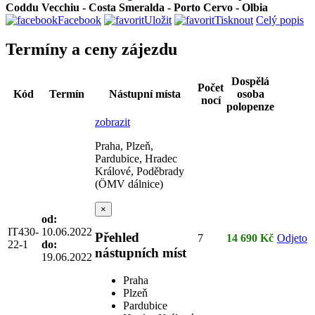
Coddu Vecchiu - Costa Smeralda - Porto Cervo - Olbia
Facebook
Uložit
Tisknout
Celý popis
Termíny a ceny zájezdu
Dospělá
Počet
Kód
Termín
Nástupní místa
osoba
nocí
polopenze
zobrazit
Praha, Plzeň,
Pardubice, Hradec
Králové, Poděbrady
(ÖMV dálnice)
×
od:
IT430-
10.06.2022
Přehled
7
14 690 Kč
Odjeto
22-1
do:
nástupních míst
19.06.2022
Praha
Plzeň
Pardubice