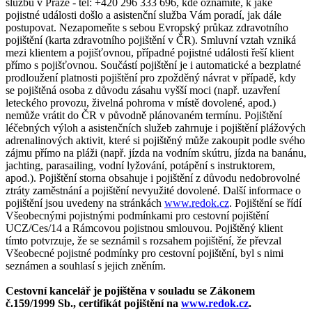
službu v Praze - tel: +420 296 333 696, kde oznámíte, k jaké
pojistné události došlo a asistenční služba Vám poradí, jak dále
postupovat. Nezapomeňte s sebou Evropský průkaz zdravotního
pojištění (karta zdravotního pojištění v ČR). Smluvní vztah vzniká
mezi klientem a pojišťovnou, případné pojistné události řeší klient
přímo s pojišťovnou. Součástí pojištění je i automatické a bezplatné
prodloužení platnosti pojištění pro zpožděný návrat v případě, kdy
se pojištěná osoba z důvodu zásahu vyšší moci (např. uzavření
leteckého provozu, živelná pohroma v místě dovolené, apod.)
nemůže vrátit do ČR v původně plánovaném termínu. Pojištění
léčebných výloh a asistenčních služeb zahrnuje i pojištění plážových
adrenalinových aktivit, které si pojištěný může zakoupit podle svého
zájmu přímo na pláži (např. jízda na vodním skútru, jízda na banánu,
jachting, parasailing, vodní lyžování, potápění s instruktorem,
apod.). Pojištění storna obsahuje i pojištění z důvodu nedobrovolné
ztráty zaměstnání a pojištění nevyužité dovolené. Další informace o
pojištění jsou uvedeny na stránkách
www.redok.cz
. Pojištění se řídí
Všeobecnými pojistnými podmínkami pro cestovní pojištění
UCZ/Ces/14 a Rámcovou pojistnou smlouvou. Pojištěný klient
tímto potvrzuje, že se seznámil s rozsahem pojištění, že převzal
Všeobecné pojistné podmínky pro cestovní pojištění, byl s nimi
seznámen a souhlasí s jejich zněním.
Cestovní kancelář je pojištěna v souladu se Zákonem
č.159/1999 Sb., certifikát pojištění na
www.redok.cz
.