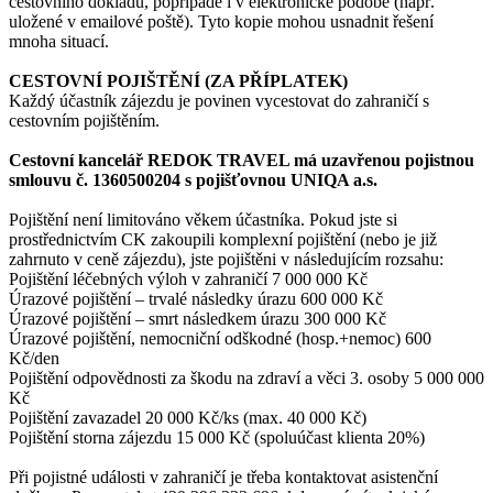
cestovního dokladu, popřípadě i v elektronické podobě (např.
uložené v emailové poště). Tyto kopie mohou usnadnit řešení
mnoha situací.
CESTOVNÍ POJIŠTĚNÍ (ZA PŘÍPLATEK)
Každý účastník zájezdu je povinen vycestovat do zahraničí s
cestovním pojištěním.
Cestovní kancelář REDOK TRAVEL má uzavřenou pojistnou
smlouvu č. 1360500204 s pojišťovnou UNIQA a.s.
Pojištění není limitováno věkem účastníka. Pokud jste si
prostřednictvím CK zakoupili komplexní pojištění (nebo je již
zahrnuto v ceně zájezdu), jste pojištěni v následujícím rozsahu:
Pojištění léčebných výloh v zahraničí 7 000 000 Kč
Úrazové pojištění – trvalé následky úrazu 600 000 Kč
Úrazové pojištění – smrt následkem úrazu 300 000 Kč
Úrazové pojištění, nemocniční odškodné (hosp.+nemoc) 600
Kč/den
Pojištění odpovědnosti za škodu na zdraví a věci 3. osoby 5 000 000
Kč
Pojištění zavazadel 20 000 Kč/ks (max. 40 000 Kč)
Pojištění storna zájezdu 15 000 Kč (spoluúčast klienta 20%)
Při pojistné události v zahraničí je třeba kontaktovat asistenční