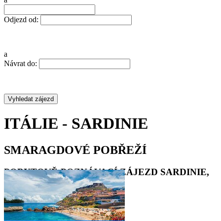
Odjezd od:
a
Návrat do:
ITÁLIE - SARDINIE
SMARAGDOVÉ POBŘEŽÍ
POBYTOVĚ-POZNÁVACÍ ZÁJEZD SARDINIE,
DOVOLENÁ V ITÁLII 2022
•
•
•
•
•
•
•
•
•
•