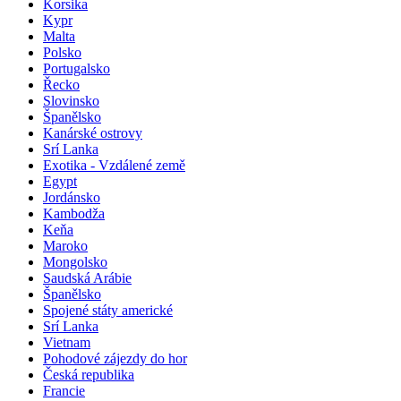
Korsika
Kypr
Malta
Polsko
Portugalsko
Řecko
Slovinsko
Španělsko
Kanárské ostrovy
Srí Lanka
Exotika - Vzdálené země
Egypt
Jordánsko
Kambodža
Keňa
Maroko
Mongolsko
Saudská Arábie
Španělsko
Spojené státy americké
Srí Lanka
Vietnam
Pohodové zájezdy do hor
Česká republika
Francie