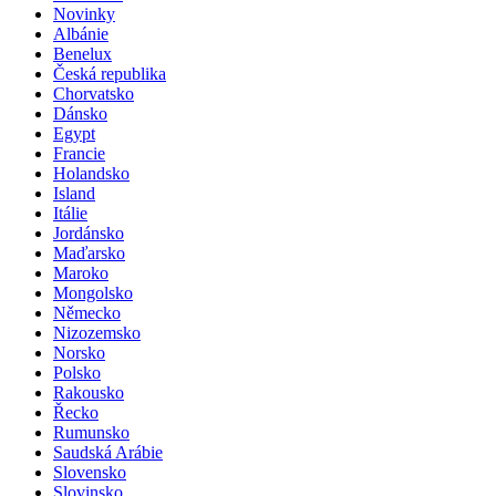
Novinky
Albánie
Benelux
Česká republika
Chorvatsko
Dánsko
Egypt
Francie
Holandsko
Island
Itálie
Jordánsko
Maďarsko
Maroko
Mongolsko
Německo
Nizozemsko
Norsko
Polsko
Rakousko
Řecko
Rumunsko
Saudská Arábie
Slovensko
Slovinsko