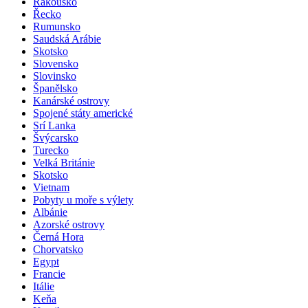
Rakousko
Řecko
Rumunsko
Saudská Arábie
Skotsko
Slovensko
Slovinsko
Španělsko
Kanárské ostrovy
Spojené státy americké
Srí Lanka
Švýcarsko
Turecko
Velká Británie
Skotsko
Vietnam
Pobyty u moře s výlety
Albánie
Azorské ostrovy
Černá Hora
Chorvatsko
Egypt
Francie
Itálie
Keňa