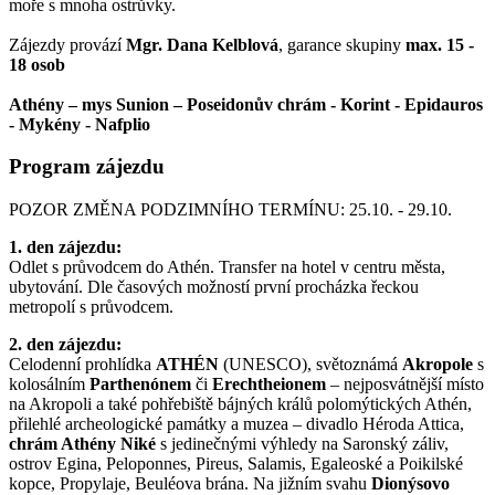
moře s mnoha ostrůvky.
Zájezdy provází
Mgr. Dana Kelblová
, garance skupiny
max. 15 -
18 osob
Athény – mys Sunion – Poseidonův chrám - Korint - Epidauros
- Mykény - Nafplio
Program zájezdu
POZOR ZMĚNA PODZIMNÍHO TERMÍNU: 25.10. - 29.10.
1. den zájezdu:
Odlet s průvodcem do Athén. Transfer na hotel v centru města,
ubytování. Dle časových možností první procházka řeckou
metropolí s průvodcem.
2. den zájezdu:
Celodenní prohlídka
ATHÉN
(UNESCO), světoznámá
Akropole
s
kolosálním
Parthenónem
či
Erechtheionem
– nejposvátnější místo
na Akropoli a také pohřebiště bájných králů polomýtických Athén,
přilehlé archeologické památky a muzea – divadlo Héroda Attica,
chrám Athény Niké
s jedinečnými výhledy na Saronský záliv,
ostrov Egina, Peloponnes, Pireus, Salamis, Egaleoské a Poikilské
kopce, Propylaje, Beuléova brána. Na jižním svahu
Dionýsovo