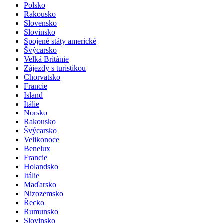
Polsko
Rakousko
Slovensko
Slovinsko
Spojené státy americké
Švýcarsko
Velká Británie
Zájezdy s turistikou
Chorvatsko
Francie
Island
Itálie
Norsko
Rakousko
Švýcarsko
Velikonoce
Benelux
Francie
Holandsko
Itálie
Maďarsko
Nizozemsko
Řecko
Rumunsko
Slovinsko