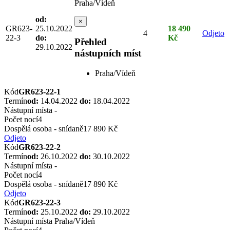
Praha/Vídeň
od:
×
GR623-
25.10.2022
18 490
4
Odjeto
22-3
do:
Kč
Přehled
29.10.2022
nástupních míst
Praha/Vídeň
Kód
GR623-22-1
Termín
od:
14.04.2022
do:
18.04.2022
Nástupní místa
-
Počet nocí
4
Dospělá osoba - snídaně
17 890 Kč
Odjeto
Kód
GR623-22-2
Termín
od:
26.10.2022
do:
30.10.2022
Nástupní místa
-
Počet nocí
4
Dospělá osoba - snídaně
17 890 Kč
Odjeto
Kód
GR623-22-3
Termín
od:
25.10.2022
do:
29.10.2022
Nástupní místa
Praha/Vídeň