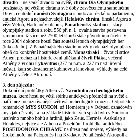
divadlo
– nejstarší divadlo na světě,
chrám Dia Olympského
-
pozůstatky největšího chrámu své doby zasvěcenému samotnému
Diovi, centrální
náměstí Syntagma
s budovou řeckého parlamentu,
antická Agora a nejzachovalejší
Hefaistův chrám
, římská Agora s
věží Větrů
, Hadrianův oblouk,
Panathénský stadion
– starý
olympijský stadion z roku 556 př. n. l., oválná stavba postavena
z mramoru již více než 2500 let slouží stále původnímu účelu. V
roce 2004 dokonce hostil část soutěží letních olympijských her
(lukostřelbu). Z Panaténajského stadionu vždy odchází olympijský
oheň do konkrétní hostitelské země.
Monastiraki
– živoucí srdce
Athén, procházka historickými uličkami
čtvrti Pláka
, večerní
Athény z
vrchu Lykavittos
(277 m n.m. a 227 m nad úrovní
města), kam se dostaneme kabinovou lanovkou, výhledy na celé
Athény v čele s Akropolí.
3. den zájezdu:
Dokončení prohlídky Athén vč.
Národního archeologického
muzea
, které hostí největší sbírku antických předmětů na světě a
patří mezi nejuznávanější světová archeologická muzea. Odpoledne
romantický
MYS SUNION
, už Homérem je v Odyseii označován
mys jako "svatý" a na základě historických spisů bylo v Sunionu
uctíváno mnoho bohů a hrdinů, jako Zeus, Hermés, Aeskulap a
Héraklés, nejvíce ale Athéna a Poseidón. Prohlídka antického
POSEIDONOVA CHRÁMU
na útesu nad mořem, výhledy na
široké moře, na Peloponés i na Kyklady. Po athénské Akropoli a