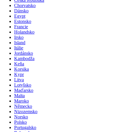
Česká republika
Chorvatsko
Dánsko
Egypt
Estonsko
Francie
Holandsko
Irsko
Island
Itálie
Jordánsko
Kambodža
Keňa
Korsika
Kypr
Litva
Lotyšsko
Maďarsko
Malta
Maroko
Německo
Nizozemsko
Norsko
Polsko
Portugalsko