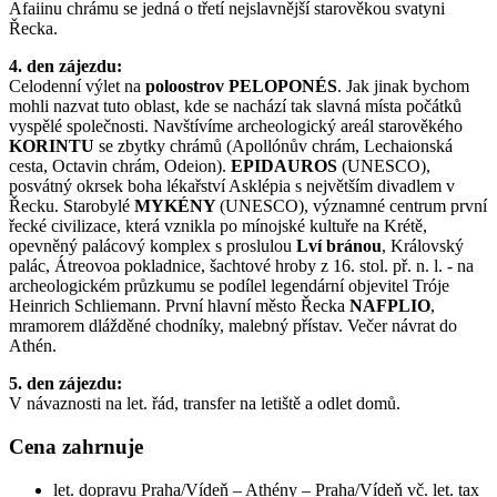
Afaiinu chrámu se jedná o třetí nejslavnější starověkou svatyni
Řecka.
4. den zájezdu:
Celodenní výlet na
poloostrov PELOPONÉS
. Jak jinak bychom
mohli nazvat tuto oblast, kde se nachází tak slavná místa počátků
vyspělé společnosti. Navštívíme archeologický areál starověkého
KORINTU
se zbytky chrámů (Apollónův chrám, Lechaionská
cesta, Octavin chrám, Odeion).
EPIDAUROS
(UNESCO),
posvátný okrsek boha lékařství Asklépia s největším divadlem v
Řecku. Starobylé
MYKÉNY
(UNESCO), významné centrum první
řecké civilizace, která vznikla po mínojské kultuře na Krétě,
opevněný palácový komplex s proslulou
Lví bránou
, Královský
palác, Átreovoa pokladnice, šachtové hroby z 16. stol. př. n. l. - na
archeologickém průzkumu se podílel legendární objevitel Tróje
Heinrich Schliemann. První hlavní město Řecka
NAFPLIO
,
mramorem dlážděné chodníky, malebný přístav. Večer návrat do
Athén.
5. den zájezdu:
V návaznosti na let. řád, transfer na letiště a odlet domů.
Cena zahrnuje
let. dopravu Praha/Vídeň – Athény – Praha/Vídeň vč. let. tax