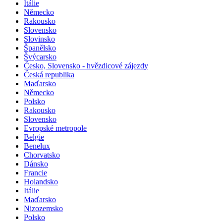
Itálie
Německo
Rakousko
Slovensko
Slovinsko
Španělsko
Švýcarsko
Česko, Slovensko - hvězdicové zájezdy
Česká republika
Maďarsko
Německo
Polsko
Rakousko
Slovensko
Evropské metropole
Belgie
Benelux
Chorvatsko
Dánsko
Francie
Holandsko
Itálie
Maďarsko
Nizozemsko
Polsko