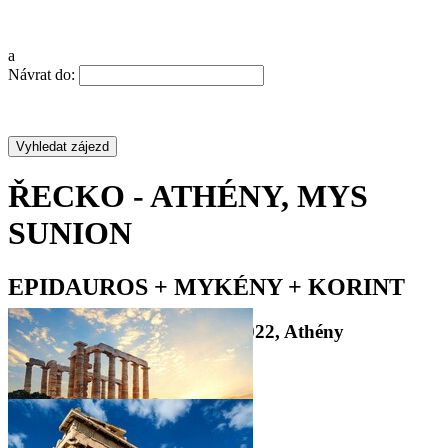
a
Návrat do:
ŘECKO - ATHÉNY, MYS
SUNION
EPIDAUROS + MYKÉNY + KORINT
Poznávací zájezd do Řecka 2022, Athény
•
•
•
•
•
•
•
•
•
•
•
•
•
•
•
•
•
•
•