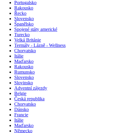
Portugalsko
Rakousko
Řecko
Slovensko
Španělsko
Spojené státy americké
Turecko
Velká Británie
Termály - Lázně - Wellness
Chorvatsko
Itálie
Maďarsko
Rakousko
Rumunsko
Slovensko
Slovinsko
Adventní zájezdy
Belgie
Česká republika
Chorvatsko
Dánsko
Francie
Itálie
Maďarsko
Německo