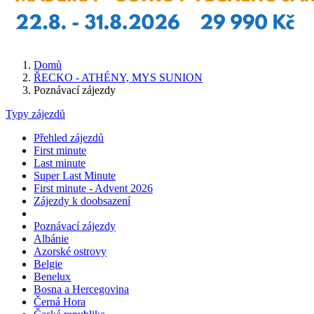
Domů
ŘECKO - ATHÉNY, MYS SUNION
Poznávací zájezdy
Typy zájezdů
Přehled zájezdů
First minute
Last minute
Super Last Minute
First minute - Advent 2026
Zájezdy k doobsazení
Poznávací zájezdy
Albánie
Azorské ostrovy
Belgie
Benelux
Bosna a Hercegovina
Černá Hora