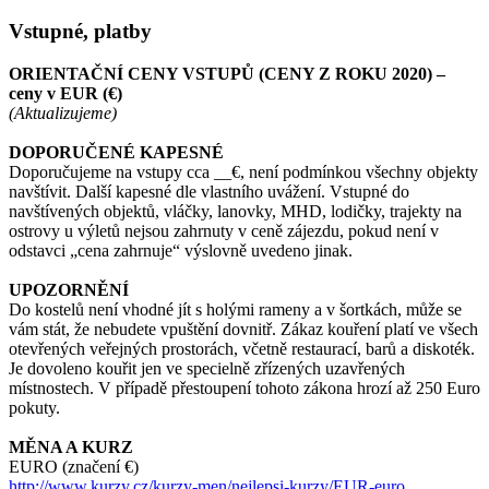
Vstupné, platby
ORIENTAČNÍ CENY VSTUPŮ (CENY Z ROKU 2020) –
ceny v EUR (€)
(Aktualizujeme)
DOPORUČENÉ KAPESNÉ
Doporučujeme na vstupy cca __€, není podmínkou všechny objekty
navštívit. Další kapesné dle vlastního uvážení. Vstupné do
navštívených objektů, vláčky, lanovky, MHD, lodičky, trajekty na
ostrovy u výletů nejsou zahrnuty v ceně zájezdu, pokud není v
odstavci „cena zahrnuje“ výslovně uvedeno jinak.
UPOZORNĚNÍ
Do kostelů není vhodné jít s holými rameny a v šortkách, může se
vám stát, že nebudete vpuštění dovnitř. Zákaz kouření platí ve všech
otevřených veřejných prostorách, včetně restaurací, barů a diskoték.
Je dovoleno kouřit jen ve specielně zřízených uzavřených
místnostech. V případě přestoupení tohoto zákona hrozí až 250 Euro
pokuty.
MĚNA A KURZ
EURO (značení €)
http://www.kurzy.cz/kurzy-men/nejlepsi-kurzy/EUR-euro