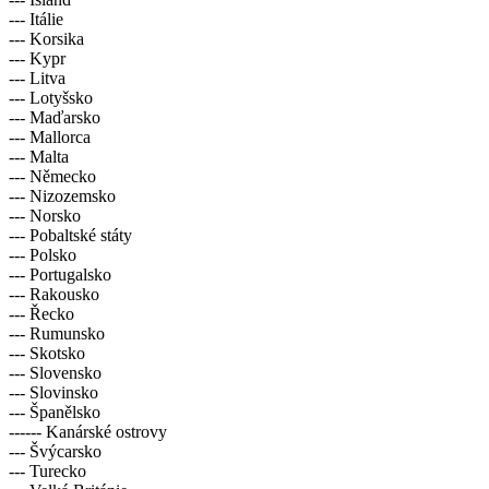
--- Itálie
--- Korsika
--- Kypr
--- Litva
--- Lotyšsko
--- Maďarsko
--- Mallorca
--- Malta
--- Německo
--- Nizozemsko
--- Norsko
--- Pobaltské státy
--- Polsko
--- Portugalsko
--- Rakousko
--- Řecko
--- Rumunsko
--- Skotsko
--- Slovensko
--- Slovinsko
--- Španělsko
------ Kanárské ostrovy
--- Švýcarsko
--- Turecko