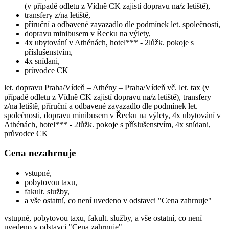
(v případě odletu z Vídně CK zajistí dopravu na/z letiště),
transfery z/na letiště,
příruční a odbavené zavazadlo dle podmínek let. společnosti,
dopravu minibusem v Řecku na výlety,
4x ubytování v Athénách, hotel*** - 2lůžk. pokoje s
příslušenstvím,
4x snídani,
průvodce CK
let. dopravu Praha/Vídeň – Athény – Praha/Vídeň vč. let. tax (v
případě odletu z Vídně CK zajistí dopravu na/z letiště), transfery
z/na letiště, příruční a odbavené zavazadlo dle podmínek let.
společnosti, dopravu minibusem v Řecku na výlety, 4x ubytování v
Athénách, hotel*** - 2lůžk. pokoje s příslušenstvím, 4x snídani,
průvodce CK
Cena nezahrnuje
vstupné,
pobytovou taxu,
fakult. služby,
a vše ostatní, co není uvedeno v odstavci "Cena zahrnuje"
vstupné, pobytovou taxu, fakult. služby, a vše ostatní, co není
uvedeno v odstavci "Cena zahrnuje"