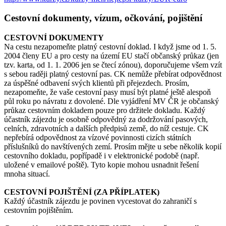
Cestovní dokumenty, vízum, očkování, pojištění
CESTOVNÍ DOKUMENTY
Na cestu nezapomeňte platný cestovní doklad. I když jsme od 1. 5.
2004 členy EU a pro cesty na území EU stačí občanský průkaz (jen
tzv. karta, od 1. 1. 2006 jen se čtecí zónou), doporučujeme všem vzít
s sebou raději platný cestovní pas. CK nemůže přebírat odpovědnost
za úspěšné odbavení svých klientů při přejezdech. Prosím,
nezapomeňte, že vaše cestovní pasy musí být platné ještě alespoň
půl roku po návratu z dovolené. Dle vyjádření MV ČR je občanský
průkaz cestovním dokladem pouze pro držitele dokladu. Každý
účastník zájezdu je osobně odpovědný za dodržování pasových,
celních, zdravotních a dalších předpisů země, do níž cestuje. CK
nepřebírá odpovědnost za vízové povinnosti cizích státních
příslušníků do navštívených zemí. Prosím mějte u sebe několik kopií
cestovního dokladu, popřípadě i v elektronické podobě (např.
uložené v emailové poště). Tyto kopie mohou usnadnit řešení
mnoha situací.
CESTOVNÍ POJIŠTĚNÍ (ZA PŘÍPLATEK)
Každý účastník zájezdu je povinen vycestovat do zahraničí s
cestovním pojištěním.