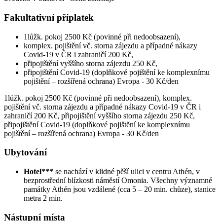
Fakultativní příplatek
1lůžk. pokoj 2500 Kč (povinné při nedoobsazení),
komplex. pojištění vč. storna zájezdu a případné nákazy
Covid-19 v ČR i zahraničí 200 Kč,
připojištění vyššího storna zájezdu 250 Kč,
připojištění Covid-19 (doplňkové pojištění ke komplexnímu
pojištění – rozšířená ochrana) Evropa - 30 Kč/den
1lůžk. pokoj 2500 Kč (povinné při nedoobsazení), komplex.
pojištění vč. storna zájezdu a případné nákazy Covid-19 v ČR i
zahraničí 200 Kč, připojištění vyššího storna zájezdu 250 Kč,
připojištění Covid-19 (doplňkové pojištění ke komplexnímu
pojištění – rozšířená ochrana) Evropa - 30 Kč/den
Ubytování
Hotel***
se nachází v klidné pěší ulici v centru Athén, v
bezprostřední blízkosti náměstí Omonia. Všechny významné
památky Athén jsou vzdálené (cca 5 – 20 min. chůze), stanice
metra 2 min.
Nástupní místa