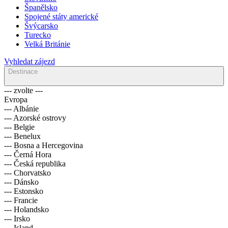
Španělsko
Spojené státy americké
Švýcarsko
Turecko
Velká Británie
Vyhledat zájezd
Destinace
--- zvolte ---
Evropa
--- Albánie
--- Azorské ostrovy
--- Belgie
--- Benelux
--- Bosna a Hercegovina
--- Černá Hora
--- Česká republika
--- Chorvatsko
--- Dánsko
--- Estonsko
--- Francie
--- Holandsko
--- Irsko
--- Island