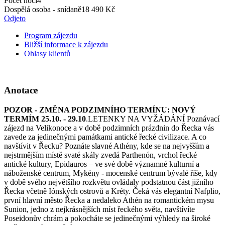
Počet nocí
4
Dospělá osoba - snídaně
18 490 Kč
Odjeto
Program zájezdu
Bližší informace k zájezdu
Ohlasy klientů
Anotace
POZOR - ZMĚNA PODZIMNÍHO TERMÍNU: NOVÝ
TERMÍM 25.10. - 29.10
.LETENKY NA VYŽÁDÁNÍ Poznávací
zájezd na Velikonoce a v době podzimních prázdnin do Řecka vás
zavede za jedinečnými památkami antické řecké civilizace. A co
navštívit v Řecku? Poznáte slavné Athény, kde se na nejvyšším a
nejstrmějším místě svaté skály zvedá Parthenón, vrchol řecké
antické kultury, Epidauros – ve své době významné kulturní a
náboženské centrum, Mykény - mocenské centrum bývalé říše, kdy
v době svého největšího rozkvětu ovládaly podstatnou část jižního
Řecka včetně Iónských ostrovů a Kréty. Čeká vás elegantní Nafplio,
první hlavní město Řecka a nedaleko Athén na romantickém mysu
Sunion, jedno z nejkrásnějších míst řeckého světa, navštívíte
Poseidonův chrám a pokocháte se jedinečnými výhledy na široké