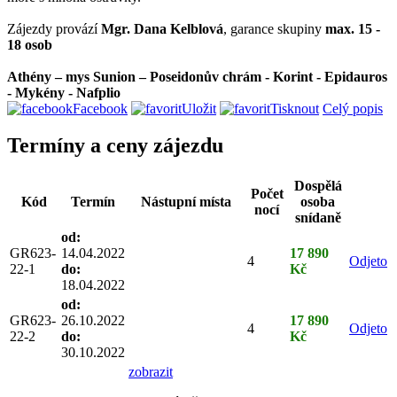
Zájezdy provází
Mgr. Dana Kelblová
, garance skupiny
max. 15 -
18 osob
Athény – mys Sunion – Poseidonův chrám - Korint - Epidauros
- Mykény - Nafplio
Facebook
Uložit
Tisknout
Celý popis
Termíny a ceny zájezdu
Dospělá
Počet
Kód
Termín
Nástupní místa
osoba
nocí
snídaně
od:
GR623-
14.04.2022
17 890
4
Odjeto
22-1
do:
Kč
18.04.2022
od:
GR623-
26.10.2022
17 890
4
Odjeto
22-2
do:
Kč
30.10.2022
zobrazit