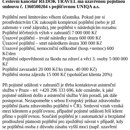
Cestovní kancelář REDOK TRAVEL má uzavřenou pojistnou
smlouvu č. 1360500204 s pojišťovnou UNIQA a.s.
Pojištění není limitováno věkem účastníka. Pokud jste si
prostřednictvím CK zakoupili komplexní pojištění (nebo je již
zahrnuto v ceně zájezdu), jste pojištěni v následujícím rozsahu:
Pojištění léčebných výloh v zahraničí 7 000 000 Kč
Úrazové pojištění – trvalé následky úrazu 600 000 Kč
Úrazové pojištění – smrt následkem úrazu 300 000 Kč
Úrazové pojištění, nemocniční odškodné (hosp.+nemoc) 600
Kč/den
Pojištění odpovědnosti za škodu na zdraví a věci 3. osoby 5 000 000
Kč
Pojištění zavazadel 20 000 Kč/ks (max. 40 000 Kč)
Pojištění storna zájezdu 15 000 Kč (spoluúčast klienta 20%)
Při pojistné události v zahraničí je třeba kontaktovat asistenční
službu v Praze - tel: +420 296 333 696, kde oznámíte, k jaké
pojistné události došlo a asistenční služba Vám poradí, jak dále
postupovat. Nezapomeňte s sebou Evropský průkaz zdravotního
pojištění (karta zdravotního pojištění v ČR). Smluvní vztah vzniká
mezi klientem a pojišťovnou, případné pojistné události řeší klient
přímo s pojišťovnou. Součástí pojištění je i automatické a bezplatné
prodloužení platnosti pojištění pro zpožděný návrat v případě, kdy
se pojištěná osoba z důvodu zásahu vyšší moci (např. uzavření