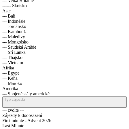
--- Velká Británie
------ Skotsko
Asie
--- Bali
--- Indonésie
--- Jordánsko
--- Kambodža
--- Maledivy
--- Mongolsko
--- Saudská Arábie
--- Srí Lanka
--- Thajsko
--- Vietnam
Afrika
--- Egypt
--- Keňa
--- Maroko
Amerika
--- Spojené státy americké
Typ zájezdu
--- zvolte ---
Zájezdy k doobsazení
First minute - Advent 2026
Last Minute