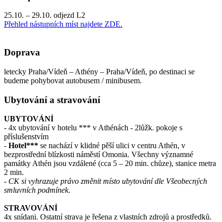
25.10. – 29.10. odjezd L2
Přehled nástupních míst najdete ZDE.
Doprava
letecky Praha/Vídeň – Athény – Praha/Vídeň, po destinaci se
budeme pohybovat autobusem / minibusem.
Ubytování a stravování
UBYTOVÁNÍ
- 4x ubytování v hotelu *** v Athénách - 2lůžk. pokoje s
příslušenstvím
-
Hotel***
se nachází v klidné pěší ulici v centru Athén, v
bezprostřední blízkosti náměstí Omonia. Všechny významné
památky Athén jsou vzdálené (cca 5 – 20 min. chůze), stanice metra
2 min.
- CK si vyhrazuje právo změnit místo ubytování dle Všeobecných
smluvních podmínek.
STRAVOVÁNÍ
4x snídani. Ostatní strava je řešena z vlastních zdrojů a prostředků.