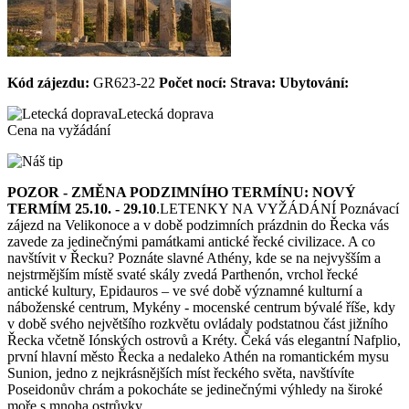
Kód zájezdu:
GR623-22
Počet nocí:
Strava:
Ubytování:
Letecká doprava
Cena na vyžádání
POZOR - ZMĚNA PODZIMNÍHO TERMÍNU: NOVÝ
TERMÍM 25.10. - 29.10
.LETENKY NA VYŽÁDÁNÍ Poznávací
zájezd na Velikonoce a v době podzimních prázdnin do Řecka vás
zavede za jedinečnými památkami antické řecké civilizace. A co
navštívit v Řecku? Poznáte slavné Athény, kde se na nejvyšším a
nejstrmějším místě svaté skály zvedá Parthenón, vrchol řecké
antické kultury, Epidauros – ve své době významné kulturní a
náboženské centrum, Mykény - mocenské centrum bývalé říše, kdy
v době svého největšího rozkvětu ovládaly podstatnou část jižního
Řecka včetně Iónských ostrovů a Kréty. Čeká vás elegantní Nafplio,
první hlavní město Řecka a nedaleko Athén na romantickém mysu
Sunion, jedno z nejkrásnějších míst řeckého světa, navštívíte
Poseidonův chrám a pokocháte se jedinečnými výhledy na široké
moře s mnoha ostrůvky.