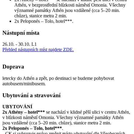
Athén, v bezprostřední blízkosti náměstí Omonia. Všechny
významné památky Athén jsou vzdálené (cca 5–20 min.
chůze), stanice metra 2 min.
2x Peloponés – Tolo, hotel***.
Nástupní místa
26.10. - 30.10. L1
Přehled nástupních míst najdete ZDE.
Doprava
letecky do Athén a zpět, po destinaci se budeme pohybovat
autobusem/minibusem.
Ubytování a stravování
UBYTOVÁNÍ
2x Athény – hotel***
se nachází v klidné pěší ulici v centru Athén,
v blízkosti náměstí Omonia. Všechny významné památky Athén
jsou vzdálené (cca 5–20 min. chůze), stanice metra 2 min.
2x Peloponés – Tolo, hotel***
.
- CK si vyhrazuje právo změnit místo ubytování dle Všeobecných