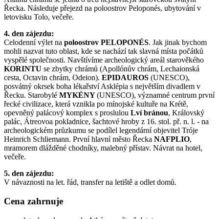
Řecka. Následuje přejezd na poloostrov Peloponés, ubytování v
letovisku Tolo, večeře.
4. den zájezdu:
Celodenní výlet na
poloostrov PELOPONÉS
. Jak jinak bychom
mohli nazvat tuto oblast, kde se nachází tak slavná místa počátků
vyspělé společnosti. Navštívíme archeologický areál starověkého
KORINTU
se zbytky chrámů (Apollónův chrám, Lechaionská
cesta, Octavin chrám, Odeion).
EPIDAUROS
(UNESCO),
posvátný okrsek boha lékařství Asklépia s největším divadlem v
Řecku. Starobylé
MYKÉNY
(UNESCO), významné centrum první
řecké civilizace, která vznikla po mínojské kultuře na Krétě,
opevněný palácový komplex s proslulou
Lví bránou
, Královský
palác, Átreovoa pokladnice, šachtové hroby z 16. stol. př. n. l. - na
archeologickém průzkumu se podílel legendární objevitel Tróje
Heinrich Schliemann. První hlavní město Řecka
NAFPLIO
,
mramorem dlážděné chodníky, malebný přístav. Návrat na hotel,
večeře.
5. den zájezdu:
V návaznosti na let. řád, transfer na letiště a odlet domů.
Cena zahrnuje