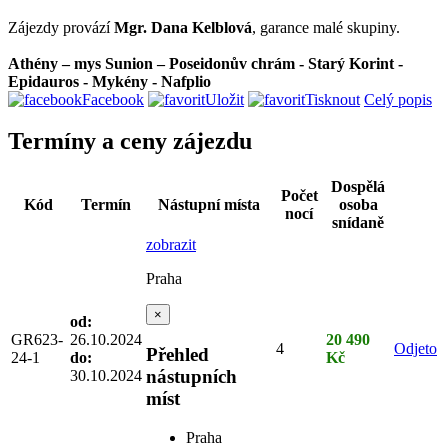
Zájezdy provází
Mgr. Dana Kelblová
, garance malé skupiny.
Athény – mys Sunion – Poseidonův chrám - Starý Korint -
Epidauros - Mykény - Nafplio
Facebook
Uložit
Tisknout
Celý popis
Termíny a ceny zájezdu
Dospělá
Počet
Kód
Termín
Nástupní místa
osoba
nocí
snídaně
zobrazit
Praha
×
od:
GR623-
26.10.2024
20 490
4
Odjeto
Přehled
24-1
do:
Kč
nástupních
30.10.2024
míst
Praha