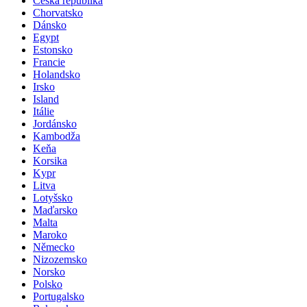
Česká republika
Chorvatsko
Dánsko
Egypt
Estonsko
Francie
Holandsko
Irsko
Island
Itálie
Jordánsko
Kambodža
Keňa
Korsika
Kypr
Litva
Lotyšsko
Maďarsko
Malta
Maroko
Německo
Nizozemsko
Norsko
Polsko
Portugalsko