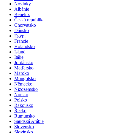
Novinky
Albánie
Benelux
Česká republika
Chorvatsko
Dánsko
Egypt
Francie
Holandsko
Island
Itálie
Jordánsko
Maďarsko
Maroko
Mongolsko
Německo
Nizozemsko
Norsko
Polsko
Rakousko
Řecko
Rumunsko
Saudská Arábie
Slovensko
Slovinsko