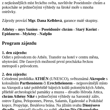
z nejkrásnějších míst řeckého světa, navštívíte Poseidonův chrám a
pokocháte se jedinečnými výhledy na široké moře s mnoha
ostrůvky.
Zájezdy provází
Mgr. Dana Kelblová
, garance malé skupiny.
Athény – mys Sunion – Poseidonův chrám - Starý Korint -
Epidauros - Mykény - Nafplio
Program zájezdu
1. den zájezdu:
Odlet s průvodcem do Athén. Transfer na hotel v centru města,
ubytování. Dle časových možností první procházka řeckou
metropolí s průvodcem.
2. den zájezdu:
Celodenní prohlídka
ATHÉN
(UNESCO), světoznámá
Akropole
s
kolosálním
Parthenónem
či
Erechtheionem
– nejposvátnější místo
na Akropoli a také pohřebiště bájných králů polomýtických Athén,
přilehlé archeologické památky a muzea – divadlo Héroda Attica,
chrám Athény Niké
s jedinečnými výhledy na Saronský záliv,
ostrov Egina, Peloponnes, Pireus, Salamis, Egaleoské a Poikilské
kopce, Propylaje, Beuléova brána. Na jižním svahu
Dionýsovo
divadlo
– nejstarší divadlo na světě,
chrám Dia Olympského
-