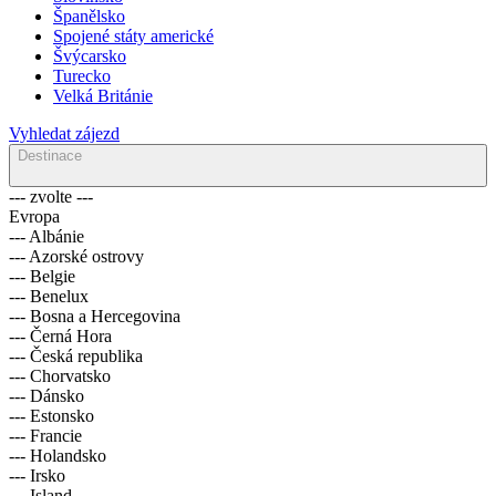
Španělsko
Spojené státy americké
Švýcarsko
Turecko
Velká Británie
Vyhledat zájezd
Destinace
--- zvolte ---
Evropa
--- Albánie
--- Azorské ostrovy
--- Belgie
--- Benelux
--- Bosna a Hercegovina
--- Černá Hora
--- Česká republika
--- Chorvatsko
--- Dánsko
--- Estonsko
--- Francie
--- Holandsko
--- Irsko
--- Island