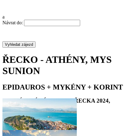
a
Návrat do:
ŘECKO - ATHÉNY, MYS
SUNION
EPIDAUROS + MYKÉNY + KORINT
POZNÁVACÍ ZÁJEZD DO ŘECKA 2024,
ATHÉNY
•
•
•
•
•
•
•
•
•
•
•
•
•
•
•
•