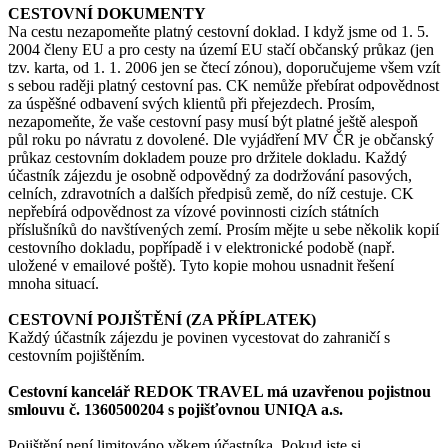
CESTOVNÍ DOKUMENTY
Na cestu nezapomeňte platný cestovní doklad. I když jsme od 1. 5.
2004 členy EU a pro cesty na území EU stačí občanský průkaz (jen
tzv. karta, od 1. 1. 2006 jen se čtecí zónou), doporučujeme všem vzít
s sebou raději platný cestovní pas. CK nemůže přebírat odpovědnost
za úspěšné odbavení svých klientů při přejezdech. Prosím,
nezapomeňte, že vaše cestovní pasy musí být platné ještě alespoň
půl roku po návratu z dovolené. Dle vyjádření MV ČR je občanský
průkaz cestovním dokladem pouze pro držitele dokladu. Každý
účastník zájezdu je osobně odpovědný za dodržování pasových,
celních, zdravotních a dalších předpisů země, do níž cestuje. CK
nepřebírá odpovědnost za vízové povinnosti cizích státních
příslušníků do navštívených zemí. Prosím mějte u sebe několik kopií
cestovního dokladu, popřípadě i v elektronické podobě (např.
uložené v emailové poště). Tyto kopie mohou usnadnit řešení
mnoha situací.
CESTOVNÍ POJIŠTĚNÍ (ZA PŘÍPLATEK)
Každý účastník zájezdu je povinen vycestovat do zahraničí s
cestovním pojištěním.
Cestovní kancelář REDOK TRAVEL má uzavřenou pojistnou
smlouvu č. 1360500204 s pojišťovnou UNIQA a.s.
Pojištění není limitováno věkem účastníka. Pokud jste si