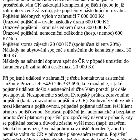
prostřednictvím CK zakoupili komplexní pojištění (nebo je již
zahrnuto v ceně zájezdu), jste pojištěni v následujícím rozsahu:
Pojištění léčebných výloh v zahraničí 7 000 000 Kč
Úrazové pojištění – trvalé následky úrazu 600 000 Kč
Úrazové pojištění – smrt následkem úrazu 300 000 Kč
Úrazové pojištění, nemocniční odškodné (hosp.+nemoc) 600
Kč/den
Pojištění storna zájezdu 20 000 Kč (spoluúčast klienta 20%)
Náklady na ubytování spojené s umístěním do karantény max. 30
000 Kč
Náklady na náhradní dopravu zpět do ČR v případě umístění do
karantény při zahraniční cestě max. 20 000 Kč
Při pojistné události v zahraničí je třeba kontaktovat asistenční
službu v Praze - tel: +420 296 333 696, kde oznámíte, k jaké
pojistné události došlo a asistenční služba Vám poradí, jak dále
postupovat. Nezapomeňte s sebou Evropský průkaz zdravotního
pojištění (karta zdravotního pojištění v ČR). Smluvní vztah vzniká
mezi klientem a pojišťovnou, případné pojistné události řeší klient
přímo s pojišťovnou. Součástí pojištění je i automatické a bezplatné
prodloužení platnosti pojištění pro zpožděný návrat v případě, kdy
se pojištěná osoba z důvodu zásahu vyšší moci (např. uzavření
leteckého provozu, živelná pohroma v místě dovolené, apod.)
nemůže vrátit do ČR v původně plánovaném termínu. Pojištění
léčebných výloh a asistenčních služeb zahrnuje i pojištění plážových