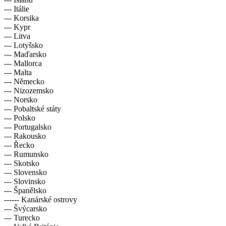
--- Itálie
--- Korsika
--- Kypr
--- Litva
--- Lotyšsko
--- Maďarsko
--- Mallorca
--- Malta
--- Německo
--- Nizozemsko
--- Norsko
--- Pobaltské státy
--- Polsko
--- Portugalsko
--- Rakousko
--- Řecko
--- Rumunsko
--- Skotsko
--- Slovensko
--- Slovinsko
--- Španělsko
------ Kanárské ostrovy
--- Švýcarsko
--- Turecko