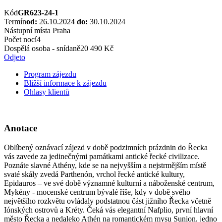
Kód
GR623-24-1
Termín
od:
26.10.2024
do:
30.10.2024
Nástupní místa
Praha
Počet nocí
4
Dospělá osoba - snídaně
20 490 Kč
Odjeto
Program zájezdu
Bližší informace k zájezdu
Ohlasy klientů
Anotace
Oblíbený oznávací zájezd v době podzimních prázdnin do Řecka
vás zavede za jedinečnými památkami antické řecké civilizace.
Poznáte slavné Athény, kde se na nejvyšším a nejstrmějším místě
svaté skály zvedá Parthenón, vrchol řecké antické kultury,
Epidauros – ve své době významné kulturní a náboženské centrum,
Mykény - mocenské centrum bývalé říše, kdy v době svého
největšího rozkvětu ovládaly podstatnou část jižního Řecka včetně
Iónských ostrovů a Kréty. Čeká vás elegantní Nafplio, první hlavní
město Řecka a nedaleko Athén na romantickém mysu Sunion, jedno