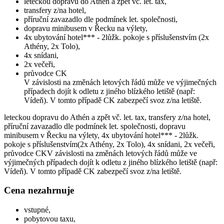
leteckou dopravu do Athén a zpět vč. let. tax,
transfery z/na hotel,
příruční zavazadlo dle podmínek let. společnosti,
dopravu minibusem v Řecku na výlety,
4x ubytování hotel*** - 2lůžk. pokoje s příslušenstvím (2x
Athény, 2x Tolo),
4x snídani,
2x večeři,
průvodce CK
V závislosti na změnách letových řádů může ve výjimečných
případech dojít k odletu z jiného blízkého letiště (např:
Vídeň). V tomto případě CK zabezpečí svoz z/na letiště.
leteckou dopravu do Athén a zpět vč. let. tax, transfery z/na hotel,
příruční zavazadlo dle podmínek let. společnosti, dopravu
minibusem v Řecku na výlety, 4x ubytování hotel*** - 2lůžk.
pokoje s příslušenstvím(2x Athény, 2x Tolo), 4x snídani, 2x večeři,
průvodce CKV závislosti na změnách letových řádů může ve
výjimečných případech dojít k odletu z jiného blízkého letiště (např:
Vídeň). V tomto případě CK zabezpečí svoz z/na letiště.
Cena nezahrnuje
vstupné,
pobytovou taxu,