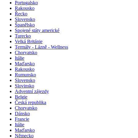
Portugalsko
Rakousko
Řecko
Slovensko
Španělsko
Spojené státy americké
Turecko
Velká Británie
Termály - Lázně - Wellness
Chorvatsko
Itálie
Maďarsko
Rakousko
Rumunsko
Slovensko
Slovinsko
Adventní zájezdy
Belgie
Česká republika
Chorvatsko
Dánsko
Francie
Itálie
Maďarsko
Německo