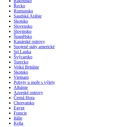
Rakousko
Řecko
Rumunsko
Saudská Arábie
Skotsko
Slovensko
Slovinsko
Španělsko
Kanárské ostrovy
Spojené státy americké
Srí Lanka
Švýcarsko
Turecko
Velká Británie
Skotsko
Vietnam
Pobyty u moře s výlety
Albánie
Azorské ostrovy
Černá Hora
Chorvatsko
Egypt
Francie
Itálie
Keňa