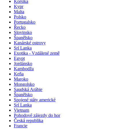
Korsika
Kypr
Malta
Polsko
Portugalsko
Řecko
Slovinsko
Španělsko
Kanárské ostrovy
Srí Lanka
Exotika - Vzdálené země
Egypt
Jordánsko
Kambodža
Keňa
Maroko
Mongolsko
Saudská Arábie
Španělsko
Spojené státy americké
Srí Lanka
Vietnam
Pohodové zájezdy do hor
Česká republika
Francie