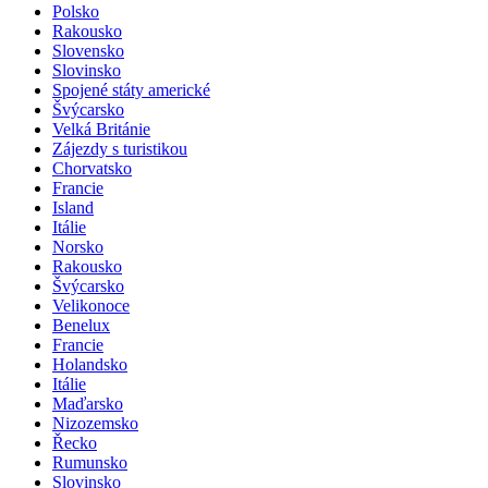
Polsko
Rakousko
Slovensko
Slovinsko
Spojené státy americké
Švýcarsko
Velká Británie
Zájezdy s turistikou
Chorvatsko
Francie
Island
Itálie
Norsko
Rakousko
Švýcarsko
Velikonoce
Benelux
Francie
Holandsko
Itálie
Maďarsko
Nizozemsko
Řecko
Rumunsko
Slovinsko