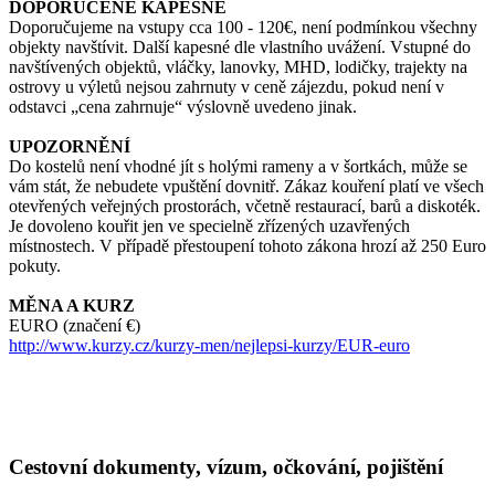
DOPORUČENÉ KAPESNÉ
Doporučujeme na vstupy cca 100 - 120€, není podmínkou všechny
objekty navštívit. Další kapesné dle vlastního uvážení. Vstupné do
navštívených objektů, vláčky, lanovky, MHD, lodičky, trajekty na
ostrovy u výletů nejsou zahrnuty v ceně zájezdu, pokud není v
odstavci „cena zahrnuje“ výslovně uvedeno jinak.
UPOZORNĚNÍ
Do kostelů není vhodné jít s holými rameny a v šortkách, může se
vám stát, že nebudete vpuštění dovnitř. Zákaz kouření platí ve všech
otevřených veřejných prostorách, včetně restaurací, barů a diskoték.
Je dovoleno kouřit jen ve specielně zřízených uzavřených
místnostech. V případě přestoupení tohoto zákona hrozí až 250 Euro
pokuty.
MĚNA A KURZ
EURO (značení €)
http://www.kurzy.cz/kurzy-men/nejlepsi-kurzy/EUR-euro
Cestovní dokumenty, vízum, očkování, pojištění