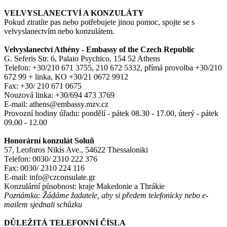
VELVYSLANECTVÍ A KONZULÁTY
Pokud ztratíte pas nebo potřebujete jinou pomoc, spojte se s
velvyslanectvím nebo konzulátem.
Velvyslanectví Athény - Embassy of the Czech Republic
G. Seferis Str. 6, Palaio Psychico, 154 52 Athens
Telefon: +30/210 671 3755, 210 672 5332, přímá provolba +30/210
672 99 + linka, KO +30/21 0672 9912
Fax: +30/ 210 671 0675
Nouzová linka: +30/694 473 3769
E-mail: athens@embassy.mzv.cz
Provozní hodiny úřadu: pondělí - pátek 08.30 - 17.00, úterý - pátek
09.00 - 12.00
Honorární konzulát Soluň
57, Leoforos Nikis Ave., 54622 Thessaloniki
Telefon: 0030/ 2310 222 376
Fax: 0030/ 2310 224 116
E-mail: info@czconsulate.gr
Konzulární působnost: kraje Makedonie a Thrákie
Poznámka: Žádáme žadatele, aby si předem telefonicky nebo e-
mailem sjednali schůzku
DŮLEŽITÁ TELEFONNÍ ČÍSLA