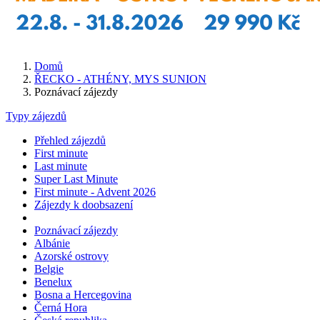
Domů
ŘECKO - ATHÉNY, MYS SUNION
Poznávací zájezdy
Typy zájezdů
Přehled zájezdů
First minute
Last minute
Super Last Minute
First minute - Advent 2026
Zájezdy k doobsazení
Poznávací zájezdy
Albánie
Azorské ostrovy
Belgie
Benelux
Bosna a Hercegovina
Černá Hora