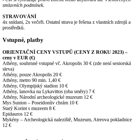
smluvních podmínek.
STRAVOVÁNÍ
4x snídani, 2x večeři. Ostatní strava je řešena z vlastních zdrojů a
prostředků.
Vstupné, platby
ORIENTAČNÍ CENY VSTUPŮ (CENY Z ROKU 2023) –
ceny v EUR (€)
Athény, souhrnné vstupné vč. Akropolis 30 € (zde není seniorská
sleva)
Athény, pouze Akropolis 20 €
Athény, metro 90 min. 1,40 €
Athény, Olympijský stadion 10 €
Athény, lanovka na Lykavittos (oba směry) 7 €
Athény, Národní archeologické muzeum 12 €
Mys Sunion – Poseidonův chrám 10 €
Starý Korint s muzeem 8 €
Epidauros 12 €
Mykény – Archeologická naleziště, Muzeum, Atreova pokladnice
12 €