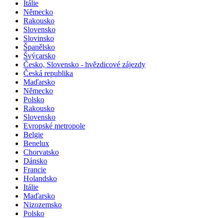
Itálie
Německo
Rakousko
Slovensko
Slovinsko
Španělsko
Švýcarsko
Česko, Slovensko - hvězdicové zájezdy
Česká republika
Maďarsko
Německo
Polsko
Rakousko
Slovensko
Evropské metropole
Belgie
Benelux
Chorvatsko
Dánsko
Francie
Holandsko
Itálie
Maďarsko
Nizozemsko
Polsko