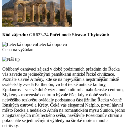
Kód zájezdu:
GR623-24
Počet nocí:
Strava:
Ubytování:
Letecká doprava
Cena na vyžádání
Oblíbený oznávací zájezd v době podzimních prázdnin do Řecka
vás zavede za jedinečnými památkami antické řecké civilizace.
Poznáte slavné Athény, kde se na nejvyšším a nejstrmějším místě
svaté skály zvedá Parthenón, vrchol řecké antické kultury,
Epidauros – ve své době významné kulturní a náboženské centrum,
Mykény - mocenské centrum bývalé říše, kdy v době svého
největšího rozkvětu ovládaly podstatnou část jižního Řecka včetně
Iónských ostrovů a Kréty. Čeká vás elegantní Nafplio, první hlavní
město Řecka a nedaleko Athén na romantickém mysu Sunion, jedno
z nejkrásnějších míst řeckého světa, navštívíte Poseidonův chrám a
pokocháte se jedinečnými výhledy na široké moře s mnoha
ostrůvky.