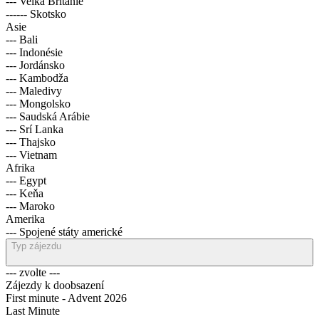
--- Velká Británie
------ Skotsko
Asie
--- Bali
--- Indonésie
--- Jordánsko
--- Kambodža
--- Maledivy
--- Mongolsko
--- Saudská Arábie
--- Srí Lanka
--- Thajsko
--- Vietnam
Afrika
--- Egypt
--- Keňa
--- Maroko
Amerika
--- Spojené státy americké
Typ zájezdu
--- zvolte ---
Zájezdy k doobsazení
First minute - Advent 2026
Last Minute