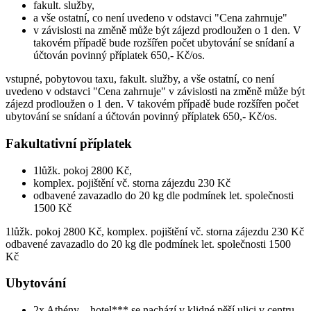
fakult. služby,
a vše ostatní, co není uvedeno v odstavci "Cena zahrnuje"
v závislosti na změně může být zájezd prodloužen o 1 den. V
takovém případě bude rozšířen počet ubytování se snídaní a
účtován povinný příplatek 650,- Kč/os.
vstupné, pobytovou taxu, fakult. služby, a vše ostatní, co není
uvedeno v odstavci "Cena zahrnuje" v závislosti na změně může být
zájezd prodloužen o 1 den. V takovém případě bude rozšířen počet
ubytování se snídaní a účtován povinný příplatek 650,- Kč/os.
Fakultativní příplatek
1lůžk. pokoj 2800 Kč,
komplex. pojištění vč. storna zájezdu 230 Kč
odbavené zavazadlo do 20 kg dle podmínek let. společnosti
1500 Kč
1lůžk. pokoj 2800 Kč, komplex. pojištění vč. storna zájezdu 230 Kč
odbavené zavazadlo do 20 kg dle podmínek let. společnosti 1500
Kč
Ubytování
2x Athény – hotel*** se nachází v klidné pěší ulici v centru