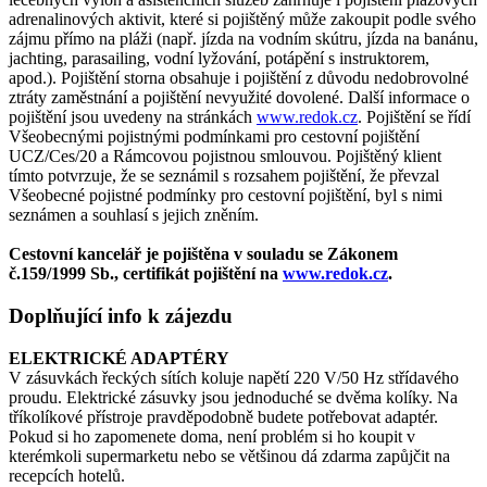
adrenalinových aktivit, které si pojištěný může zakoupit podle svého
zájmu přímo na pláži (např. jízda na vodním skútru, jízda na banánu,
jachting, parasailing, vodní lyžování, potápění s instruktorem,
apod.). Pojištění storna obsahuje i pojištění z důvodu nedobrovolné
ztráty zaměstnání a pojištění nevyužité dovolené. Další informace o
pojištění jsou uvedeny na stránkách
www.redok.cz
. Pojištění se řídí
Všeobecnými pojistnými podmínkami pro cestovní pojištění
UCZ/Ces/20 a Rámcovou pojistnou smlouvou. Pojištěný klient
tímto potvrzuje, že se seznámil s rozsahem pojištění, že převzal
Všeobecné pojistné podmínky pro cestovní pojištění, byl s nimi
seznámen a souhlasí s jejich zněním.
Cestovní kancelář je pojištěna v souladu se Zákonem
č.159/1999 Sb., certifikát pojištění na
www.redok.cz
.
Doplňující info k zájezdu
ELEKTRICKÉ ADAPTÉRY
V zásuvkách řeckých sítích koluje napětí 220 V/50 Hz střídavého
proudu. Elektrické zásuvky jsou jednoduché se dvěma kolíky. Na
tříkolíkové přístroje pravděpodobně budete potřebovat adaptér.
Pokud si ho zapomenete doma, není problém si ho koupit v
kterémkoli supermarketu nebo se většinou dá zdarma zapůjčit na
recepcích hotelů.