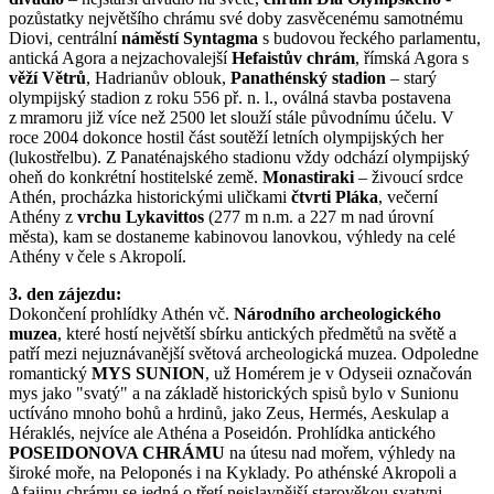
pozůstatky největšího chrámu své doby zasvěcenému samotnému
Diovi, centrální
náměstí Syntagma
s budovou řeckého parlamentu,
antická Agora a nejzachovalejší
Hefaistův chrám
, římská Agora s
věží Větrů
, Hadrianův oblouk,
Panathénský stadion
– starý
olympijský stadion z roku 556 př. n. l., oválná stavba postavena
z mramoru již více než 2500 let slouží stále původnímu účelu. V
roce 2004 dokonce hostil část soutěží letních olympijských her
(lukostřelbu). Z Panaténajského stadionu vždy odchází olympijský
oheň do konkrétní hostitelské země.
Monastiraki
– živoucí srdce
Athén, procházka historickými uličkami
čtvrti Pláka
, večerní
Athény z
vrchu Lykavittos
(277 m n.m. a 227 m nad úrovní
města), kam se dostaneme kabinovou lanovkou, výhledy na celé
Athény v čele s Akropolí.
3. den zájezdu:
Dokončení prohlídky Athén vč.
Národního archeologického
muzea
, které hostí největší sbírku antických předmětů na světě a
patří mezi nejuznávanější světová archeologická muzea. Odpoledne
romantický
MYS SUNION
, už Homérem je v Odyseii označován
mys jako "svatý" a na základě historických spisů bylo v Sunionu
uctíváno mnoho bohů a hrdinů, jako Zeus, Hermés, Aeskulap a
Héraklés, nejvíce ale Athéna a Poseidón. Prohlídka antického
POSEIDONOVA CHRÁMU
na útesu nad mořem, výhledy na
široké moře, na Peloponés i na Kyklady. Po athénské Akropoli a
Afaiinu chrámu se jedná o třetí nejslavnější starověkou svatyni