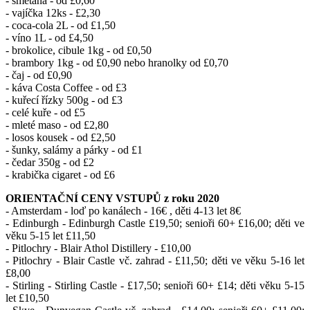
- smetana
- od £0,60
- vajíčka 12ks - £2,30
- coca-cola 2L - od £1,50
- víno 1L - od £4,50
- brokolice, cibule
1kg - od £0,50
- brambory
1kg - od £0,90 nebo h
ranolky
od £0,70
- čaj
- od £0,90
- káva
Costa Coffee - od £3
- kuřecí řízky 500g - od £3
- celé kuře - od £5
- mleté maso - od £2,80
- losos kousek - od £2,50
- šunky, salámy a párky -
od £1
- čedar 350g - od £2
- krabička cigaret - od £6
ORIENTAČNÍ CENY VSTUPŮ z roku 2020
- Amsterdam - loď po kanálech - 16€ , děti 4-13 let 8€
- Edinburgh - Edinburgh Castle £19,50; senioři 60+ £16,00; děti ve
věku 5-15 let £11,50
- Pitlochry - Blair Athol Distillery - £10,00
- Pitlochry - Blair Castle vč. zahrad - £11,50; děti ve věku 5-16 let
£8,00
- Stirling - Stirling Castle - £17,50; senioři 60+ £14; děti věku 5-15
let £10,50