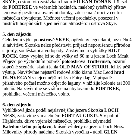
SKYE
, cestou foto zastávka u hradu
EILEAN
DONAN
. Příjezd
do
PORTREE
ve večerních hodinách, malebný rybářský přístav
lemovaný pestře malovanými domky, zde se na 2 noci v centru
městečka ubytujeme. Možnost večerní procházky, posezení v
místních hospůdkách s jedinečnou atmosférou ostrova Skye.
5. den zájezdu
Celodenní výlet po
ostrově SKYE
, opředený legendami, bez něhož
si návštěvu Skotska nelze představit, průjezd neporušenou přírodou
s fjordy, soutěskami a vodopády. Zastavíme u vyhlídky
KILT
ROCK
, útesy vypínající se do výšky až 60 m u jezera Loch Mealt.
Přejezd po východním pobřeží
poloostrova Trotternish
, bizarní
sopečné scenérie, skalní jehla
OLD MAN OF STORR
, lehký pěší
výstup. Navštívíme nejstarší rodové sídlo klanu Mac Leod
hrad
DUNVEGAN
s nejcennější relikvií Fairy flag. V případě
příznivého počasí možno odjet do laguny, v níž žije kolonie asi 300
tuleňů. Na závěr dne se vrátíme na ubytování do
PORTREE
,
prohlídka, večerní městečko, volno.
6. den zájezdu
Vyhlídková jízda podél nejslavnějšího jezera Skotska
LOCH
NESS
, zastavíme v malebném
FORT AUGUSTUS
v pohoří
Highlands, dříve vojenské městečko, prohlídka zdymadel
Kaledonského průplavu
, krásné výhledy na jezero Loch Ness.
Milovníky přírody nadchne Skotská vysočina - údolí
GLEN