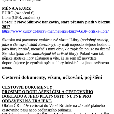
MĚNA A KURZ
EURO (označení €)
Libra (GPB, značení £)
Pozor!!! Nové 5librové bankovky, staré přestaly platit v březnu
2017
https://www.kurzy.cz/kurzy-men/nejlepsi-kurzy/GBP-britska-libra/
Skotsko má pravomoc vydávat své vlastní Libry (
podobný princip,
jako u členských států Eurozóny
). Ty mají naprosto stejnou hodnotu,
jako libry britské, nicméně s nimi obvykle zaplatíte pouze na území
Skotska (
platí zde samozřejmě též britské libry
). Pokud vám tak
nějaké skotské libry zůstanou a víte, že se sem již nevydáte,
doporučujeme je vyměnit opět na libry britské či na jinou světovou
měnu.
Cestovní dokumenty, vízum, očkování, pojištění
CESTOVNÍ DOKUMENTY
PROSÍME O DOHLÁŠENÍ ČÍSLA CESTOVNÍHO
DOKLADU A JEHO PLATNOST!!! NUTNÉ PRO
ODBAVENÍ NA TRAJEKT.
Občan ČR může cestovat do Velké Británie na základě platného
cestovního pasu nebo občanského průkazu.