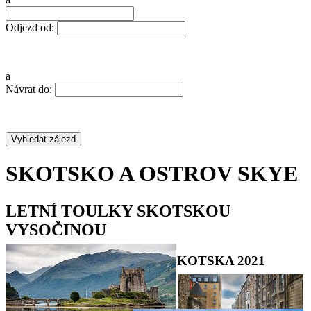
Odjezd od:
a
Návrat do:
SKOTSKO A OSTROV SKYE
LETNÍ TOULKY SKOTSKOU
VYSOČINOU
POZNÁVACÍ ZÁJEZD DO SKOTSKA 2021
•
•
•
•
•
•
•
•
•
•
•
•
•
•
•
•
•
•
•