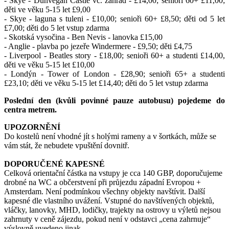
- Skye - Dunvegan Castle vč. zahrad - £14,00; senioři 60+ £11,00;
děti ve věku 5-15 let £9,00
- Skye - laguna s tuleni - £10,00; senioři 60+ £8,50; děti od 5 let
£7,00; děti do 5 let vstup zdarma
- Skotská vysočina - Ben Nevis - lanovka £15,00
- Anglie - plavba po jezeře Windermere - £9,50; děti £4,75
- Liverpool - Beatles story - £18,00; senioři 60+ a studenti £14,00,
děti ve věku 5-15 let £10,00
- Londýn - Tower of London - £28,90; senioři 65+ a studenti
£23,10; děti ve věku 5-15 let £14,40; děti do 5 let vstup zdarma
Poslední den (kvůli povinné pauze autobusu) pojedeme do
centra metrem.
UPOZORNĚNÍ
Do kostelů není vhodné jít s holými rameny a v šortkách, může se
vám stát, že nebudete vpuštění dovnitř.
DOPORUČENÉ KAPESNÉ
Celková orientační částka na vstupy je cca 140 GBP, doporučujeme
drobné na WC a občerstvení při průjezdu západní Evropou +
Amsterdam. Není podmínkou všechny objekty navštívit. Další
kapesné dle vlastního uvážení. Vstupné do navštívených objektů,
vláčky, lanovky, MHD, lodičky, trajekty na ostrovy u výletů nejsou
zahrnuty v ceně zájezdu, pokud není v odstavci „cena zahrnuje“
výslovně uvedeno jinak.