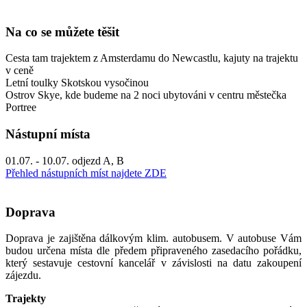
Na co se můžete těšit
Cesta tam trajektem z Amsterdamu do Newcastlu, kajuty na trajektu
v ceně
Letní toulky Skotskou vysočinou
Ostrov Skye, kde budeme na 2 noci ubytováni v centru městečka
Portree
Nástupní místa
01.07. - 10.07. odjezd A, B
Přehled nástupních míst najdete ZDE
Doprava
Doprava je zajištěna dálkovým klim. autobusem. V autobuse Vám
budou určena místa dle předem připraveného zasedacího pořádku,
který sestavuje cestovní kancelář v závislosti na datu zakoupení
zájezdu.
Trajekty