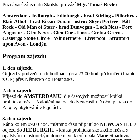
Poznávací zájezd do Skotska provází
Mgr. Tomáš Rezler
.
Amsterdam - Jedburgh - Edinburgh - hrad Stirling - Pitlochry -
Blair Athol - hrad Eilean Donan - ostrov Skye: Portree - Kilt
Rock - Old Man of Storr - hrad Dunvegan - Loch Ness - Fort
Augustus - Glen Nevis - Glen Coe - Luss - Gretna Green -
Caslerigg Stone Circle - Windermere - Liverpool - Stratford
upon Avon - Londýn
Program zájezdu
1. den zájezdu
Odjezd v podvečerních hodinách (cca 23:00 hod. překročení hranic
z ČR) přes Německo do Holandska.
2. den zájezdu
Příjezd do
AMSTERDAMU
, dle časových možností krátká
prohlídka města. Nalodění na loď do Newcastlu. Noční plavba do
Anglie, ubytování v kajutách.
3. den zájezdu
Ráno kolem 09.00 hod. místního času připlutí do
NEWCASTLU
a
odjezd do
JEDBURGHU
- krátká prohlídka skotského města s
opatstvím a historickým domem, ve kterém žila Marie Stuartovna.