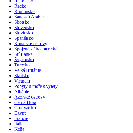
Rakousko
Řecko
Rumunsko
Saudská Arábie
Skotsko
Slovensko
Slovinsko
Španělsko
Kanárské ostrovy
Spojené státy americké
Srí Lanka
Švýcarsko
Turecko
Velká Británie
Skotsko
Vietnam
Pobyty u moře s výlety
Albánie
Azorské ostrovy
Černá Hora
Chorvatsko
Egypt
Francie
Itálie
Keňa