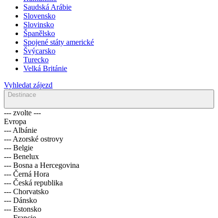
Saudská Arábie
Slovensko
Slovinsko
Španělsko
Spojené státy americké
Švýcarsko
Turecko
Velká Británie
Vyhledat zájezd
Destinace
--- zvolte ---
Evropa
--- Albánie
--- Azorské ostrovy
--- Belgie
--- Benelux
--- Bosna a Hercegovina
--- Černá Hora
--- Česká republika
--- Chorvatsko
--- Dánsko
--- Estonsko
--- Francie