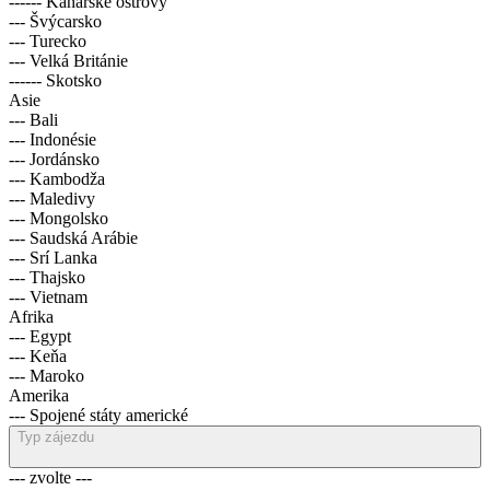
------ Kanárské ostrovy
--- Švýcarsko
--- Turecko
--- Velká Británie
------ Skotsko
Asie
--- Bali
--- Indonésie
--- Jordánsko
--- Kambodža
--- Maledivy
--- Mongolsko
--- Saudská Arábie
--- Srí Lanka
--- Thajsko
--- Vietnam
Afrika
--- Egypt
--- Keňa
--- Maroko
Amerika
--- Spojené státy americké
Typ zájezdu
--- zvolte ---