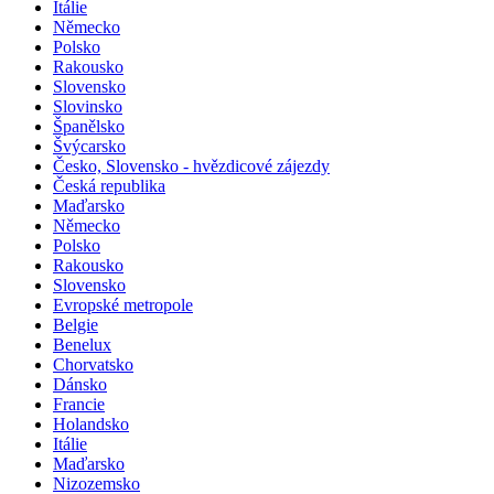
Itálie
Německo
Polsko
Rakousko
Slovensko
Slovinsko
Španělsko
Švýcarsko
Česko, Slovensko - hvězdicové zájezdy
Česká republika
Maďarsko
Německo
Polsko
Rakousko
Slovensko
Evropské metropole
Belgie
Benelux
Chorvatsko
Dánsko
Francie
Holandsko
Itálie
Maďarsko
Nizozemsko