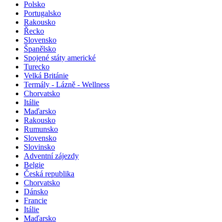
Polsko
Portugalsko
Rakousko
Řecko
Slovensko
Španělsko
Spojené státy americké
Turecko
Velká Británie
Termály - Lázně - Wellness
Chorvatsko
Itálie
Maďarsko
Rakousko
Rumunsko
Slovensko
Slovinsko
Adventní zájezdy
Belgie
Česká republika
Chorvatsko
Dánsko
Francie
Itálie
Maďarsko