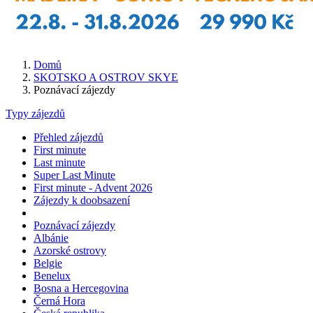
Domů
SKOTSKO A OSTROV SKYE
Poznávací zájezdy
Typy zájezdů
Přehled zájezdů
First minute
Last minute
Super Last Minute
First minute - Advent 2026
Zájezdy k doobsazení
Poznávací zájezdy
Albánie
Azorské ostrovy
Belgie
Benelux
Bosna a Hercegovina
Černá Hora