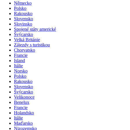
Německo
Polsko
Rakousko
Slovensko
Slovinsko
Spojené státy americké
Švýcarsko
Velká Británie
Zájezdy s turistikou
Chorvatsko
Francie
Island
Itálie
Norsko
Polsko
Rakousko
Slovensko
Švýcarsko
Velikonoce
Benelux
Francie
Holandsko
Itálie
Maďarsko
Nizozemsko