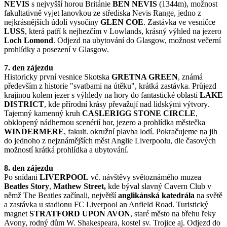
NEVIS
s nejvyšší horou Británie
BEN NEVIS
(1344m), možnost
fakultativně vyjet lanovkou ze střediska Nevis Range, jedno z
nejkrásnějších údolí vysočiny
GLEN COE
. Zastávka ve vesničce
LUSS
, která patří k nejhezčím v Lowlands, krásný výhled na jezero
Loch Lomond
. Odjezd na ubytování do Glasgow, možnost večerní
prohlídky a posezení v Glasgow.
7. den zájezdu
Historicky první vesnice Skotska
GRETNA GREEN
, známá
především z historie "svatbami na útěku", krátká zastávka. Průjezd
krajinou kolem jezer s výhledy na hory do fantastické oblasti
LAKE
DISTRICT
, kde přírodní krásy převažují nad lidskými výtvory.
Tajemný kamenný kruh
CASLERIGG STONE CIRCLE
,
obklopený nádhernou scenérií hor, jezero a prohlídka městečka
WINDERMERE
, fakult. okružní plavba lodí. Pokračujeme na jih
do jednoho z nejznámějších měst Anglie Liverpoolu, dle časových
možností krátká prohlídka a ubytování.
8. den zájezdu
Po snídani
LIVERPOOL
vč. návštěvy světoznámého muzea
Beatles Story
,
Mathew Street,
kde býval slavný Cavern Club v
němž The Beatles začínali, největší
anglikánská katedrála
na světě
a zastávka u stadionu FC Liverpool an Anfield Road. Turistický
magnet
STRATFORD UPON AVON
, staré město na břehu řeky
Avony, rodný dům W. Shakespeara, kostel sv. Trojice aj. Odjezd do