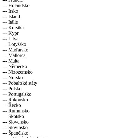
--- Holandsko
--- Irsko
--- Island
--- Itálie
--- Korsika
--- Kypr
--- Litva
--- Lotyšsko
--- Maďarsko
--- Mallorca
--- Malta
--- Německo
--- Nizozemsko
--- Norsko
--- Pobaltské státy
--- Polsko
--- Portugalsko
--- Rakousko
--- Řecko
--- Rumunsko
--- Skotsko
--- Slovensko
--- Slovinsko
--- Španělsko