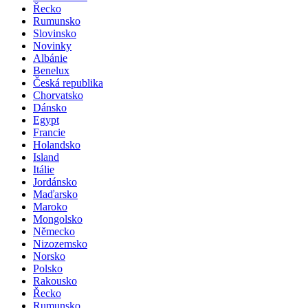
Řecko
Rumunsko
Slovinsko
Novinky
Albánie
Benelux
Česká republika
Chorvatsko
Dánsko
Egypt
Francie
Holandsko
Island
Itálie
Jordánsko
Maďarsko
Maroko
Mongolsko
Německo
Nizozemsko
Norsko
Polsko
Rakousko
Řecko
Rumunsko