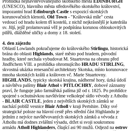
Prohlídka nejnavštěvovanějšího skotského města
EDINBURGH
(UNESCO), hlavního města středověkého skotského království,
impozantní hrad
Edinburgh Castle
s expozicí skotských
korunovačních klenotů,
Old Town
- "Královská míle" cesta
vedoucí od hradu kolem tří kostelů, z nichž nejkrásnější je katedrála
sv. Jiljí, jejíž prolamovaná věž je podpírána korunou obloukovitých
pilířů, dlážděné uličky a domy z 18. století.
4. den zájezdu
Oblastí Lowlands pokračujeme do královského
Stirlingu
, historická
brána do oblasti
Highlands
, staré město pod hradem, původní
hradby, které nechala vybudovat M. Stuartovna na obranu před
Jindřichem VIII. a prohlídka ohromujícího
HRADU STIRLING
,
skvostná ukázka renesanční architektury Skotska, místo korunovace
mnoha skotských králů a královen vč. Marie Stuartovny.
HIGHLANDS
, typicky skotská krajina, nádherné hory, úzká údolí
a návštěva palírny
Blair Athol
v
PITLOCHRY
, dobové záznamy
praví, že funguje jako farmářská palírna již od r. 1825. Po prohlídce
spojené s ochutnávkou navštívíme velkolepé sídlo vévody z Athollu
-
BLAIR CASTLE
, jeden z největších skotských zámků se
nachází poblíž vesnice
Blair Atholl
v kraji Pertshire. Díky své
strategické poloze na hlavní cestě přes střední část Highlandu je
jedním z nejvíce navštěvovaných skotských zámků a vévoda z
Athollu má dodnes zvláštní výsadu, držet si svoji soukromou
armádu
Atholl Highlanders
, čítající asi 90 mužů. Odjezd na
ostrov