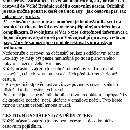
Ministerstvo zahraničí ČR vydalo doporučení, aby občané ČR
cestovali do Velké Británie raději s cestovním pasem. Oficiálně
je stále možné použít k cestě oba doklady - jak cestovní pas, tak
i občanský průkaz.
Při cestování s pasem je ale mnohem jednodušší odbavení na
hranicích nebo na letišti a vyhnete se případným zdržením a
komplikacím. Dovolujeme si Vás o této skutečnosti informovat a
doporučujeme, abyste měli pro Váš zájezd připraveny cestovní
pasy.
Můžete samozřejmě i nadále cestovat s občanským
průkazem.
Nedoporučuje cestovat na občanský průkaz s odděleným rohem.
Doklady by měly být platné minimálně po dobu plánovaného
pobytu na území Velké Británie.
Každý účastník zájezdu je osobně odpovědný za dodržování
pasových, celních, zdravotních a dalších předpisů země, do níž
cestuje.
CK nepřebírá odpovědnost za vízové povinnosti cizích státních
příslušníků do navštívených zemí.
Prosím mějte u sebe několik kopií cestovního dokladu, popřípadě i v
elektronické podobě (např. uložené v emailové poště). Tyto kopie
mohou usnadnit řešení mnoha situací.
CESTOVNÍ POJIŠTĚNÍ (ZA PŘÍPLATEK)
Každý účastník zájezdu je povinen vycestovat do zahraničí s
cestovním pojištěním.