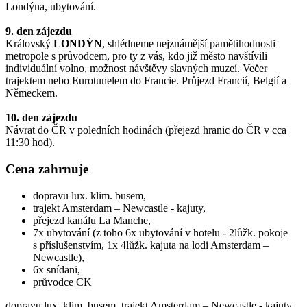
Londýna, ubytování.
9. den zájezdu
Královský
LONDÝN
, shlédneme nejznámější pamětihodnosti
metropole s průvodcem, pro ty z vás, kdo již město navštívili
individuální volno, možnost návštěvy slavných muzeí. Večer
trajektem nebo Eurotunelem do Francie. Průjezd Francií, Belgií a
Německem.
10. den zájezdu
Návrat do ČR v poledních hodinách (přejezd hranic do ČR v cca
11:30 hod).
Cena zahrnuje
dopravu lux. klim. busem,
trajekt Amsterdam – Newcastle - kajuty,
přejezd kanálu La Manche,
7x ubytování (z toho 6x ubytování v hotelu - 2lůžk. pokoje
s příslušenstvím, 1x 4lůžk. kajuta na lodi Amsterdam –
Newcastle),
6x snídani,
průvodce CK
dopravu lux. klim. busem, trajekt Amsterdam – Newcastle - kajuty,