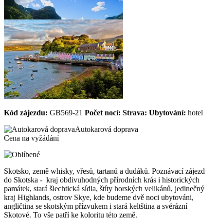
Kód zájezdu:
GB569-21
Počet nocí:
Strava:
Ubytování:
hotel
Autokarová doprava
Cena na vyžádání
Skotsko, země whisky, vřesů, tartanů a dudáků. Poznávací zájezd
do Skotska - kraj obdivuhodných přírodních krás i historických
památek, stará šlechtická sídla, štíty horských velikánů, jedinečný
kraj Highlands, ostrov Skye, kde budeme dvě noci ubytováni,
angličtina se skotským přízvukem i stará keltština a svérázní
Skotové. To vše patří ke koloritu této země.