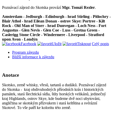
Poznávací zájezd do Skotska provází
Mgr. Tomáš Rezler
.
Amsterdam - Jedburgh - Edinburgh - hrad Stirling - Pitlochry -
Blair Athol - hrad Eilean Donan - ostrov Skye: Portree - Kilt
Rock - Old Man of Storr - hrad Dunvegan - Loch Ness - Fort
Augustus - Glen Nevis - Glen Coe - Luss - Gretna Green -
Caslerigg Stone Circle - Windermere - Liverpool - Stratford
upon Avon - Londýn
Facebook
Uložit
Tisknout
Celý popis
Program zájezdu
Bližší informace k zájezdu
Anotace
Skotsko, země whisky, vřesů, tartanů a dudáků. Poznávací zájezd
do Skotska - kraj obdivuhodných přírodních krás i historických
památek, stará šlechtická sídla, štíty horských velikánů, jedinečný
kraj Highlands, ostrov Skye, kde budeme dvě noci ubytováni,
angličtina se skotským přízvukem i stará keltština a svérázní
Skotové. To vše patří ke koloritu této země.