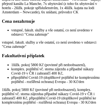
přejezd kanálu La Manche, 7x ubytování (z toho 6x ubytování v
hotelu - 2lůžk. pokoje spříslušenstvím, 1x 4lůžk. kajuta na lodi
Amsterdam – Newcastle), 6x snídani, průvodce CK
Cena nezahrnuje
vstupné, fakult. služby a vše ostatní, co není uvedeno v
odstavci "Cena zahrnuje"
vstupné, fakult. služby a vše ostatní, co není uvedeno v odstavci
"Cena zahrnuje"
Fakultativní příplatek
1lůžk. pokoj 5800 Kč (povinné při nedoobsazení),
komplex. pojištění vč. storna zájezdu a případné nákazy
Covid-19 v ČR i zahraničí 400 Kč,
připojištění Covid-19 (doplňkové pojištění ke komplexnímu
pojištění - rozšířená ochrana) Evropa - 30 Kč/den
1lůžk. pokoj 5800 Kč (povinné při nedoobsazení), komplex.
pojištění vč. storna zájezdua případné nákazy Covid-19 v ČR i
zahraničí 400 Kč, připojištění Covid-19 (doplňkové pojištění ke
komplexnímu pojištění - rozšířená ochrana) Evropa - 30 Kč/den