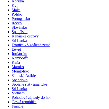
Korsika
Kypr
Malta
Polsko
Portugalsko
Řecko
Slovinsko
Španělsko
Kanárské ostrovy
Srí Lanka
Exotika - Vzdálené země
Egypt
Jordánsko
Kambodža
Keňa
Maroko
Mongolsko
Saudská Arábie
Španělsko
Spojené státy americké
Srí Lanka
Vietnam
Pohodové zájezdy do hor
Česká republika
Francie