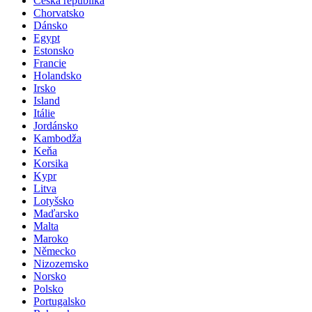
Česká republika
Chorvatsko
Dánsko
Egypt
Estonsko
Francie
Holandsko
Irsko
Island
Itálie
Jordánsko
Kambodža
Keňa
Korsika
Kypr
Litva
Lotyšsko
Maďarsko
Malta
Maroko
Německo
Nizozemsko
Norsko
Polsko
Portugalsko