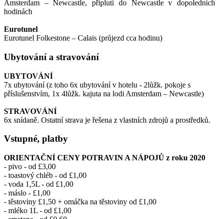
Amsterdam – Newcastle, připlutí do Newcastle v dopoledních
hodinách
Eurotunel
Eurotunel Folkestone – Calais (průjezd cca hodinu)
Ubytování a stravování
UBYTOVÁNÍ
7x ubytování (z toho 6x ubytování v hotelu - 2lůžk. pokoje s
příslušenstvím, 1x 4lůžk. kajuta na lodi Amsterdam – Newcastle)
STRAVOVÁNÍ
6x snídaně. Ostatní strava je řešena z vlastních zdrojů a prostředků.
Vstupné, platby
ORIENTAČNÍ CENY POTRAVIN A NÁPOJŮ z roku 2020
- pivo - od £3,00
- toastový chléb - od £1,00
- voda 1,5L - od £1,00
- máslo - £1,00
- těstoviny £1,50 + omáčka na těstoviny od £1,00
- mléko 1L - od £1,00