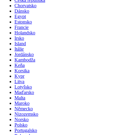
Česká republika
Chorvatsko
Dánsko
Egypt
Estonsko
Francie
Holandsko
Irsko
Island
Itálie
Jordánsko
Kambodža
Keňa
Korsika
Kypr
Litva
Lotyšsko
Maďarsko
Malta
Maroko
Německo
Nizozemsko
Norsko
Polsko
Portugalsko