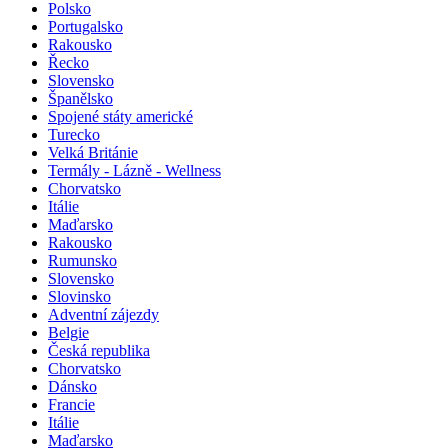
Polsko
Portugalsko
Rakousko
Řecko
Slovensko
Španělsko
Spojené státy americké
Turecko
Velká Británie
Termály - Lázně - Wellness
Chorvatsko
Itálie
Maďarsko
Rakousko
Rumunsko
Slovensko
Slovinsko
Adventní zájezdy
Belgie
Česká republika
Chorvatsko
Dánsko
Francie
Itálie
Maďarsko