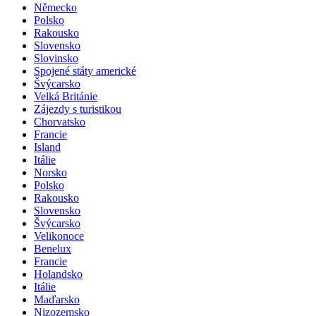
Německo
Polsko
Rakousko
Slovensko
Slovinsko
Spojené státy americké
Švýcarsko
Velká Británie
Zájezdy s turistikou
Chorvatsko
Francie
Island
Itálie
Norsko
Polsko
Rakousko
Slovensko
Švýcarsko
Velikonoce
Benelux
Francie
Holandsko
Itálie
Maďarsko
Nizozemsko