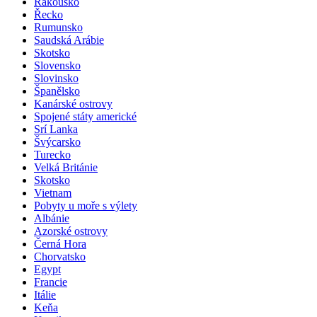
Rakousko
Řecko
Rumunsko
Saudská Arábie
Skotsko
Slovensko
Slovinsko
Španělsko
Kanárské ostrovy
Spojené státy americké
Srí Lanka
Švýcarsko
Turecko
Velká Británie
Skotsko
Vietnam
Pobyty u moře s výlety
Albánie
Azorské ostrovy
Černá Hora
Chorvatsko
Egypt
Francie
Itálie
Keňa