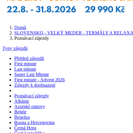
Domů
SLOVENSKO - VELKÝ MEDER - TERMÁLY A RELAX
Poznávací zájezdy
Typy zájezdů
Přehled zájezdů
First minute
Last minute
Super Last Minute
First minute - Advent 2026
Zájezdy k doobsazení
Poznávací zájezdy
Albánie
Azorské ostrovy
Belgie
Benelux
Bosna a Hercegovina
Černá Hora