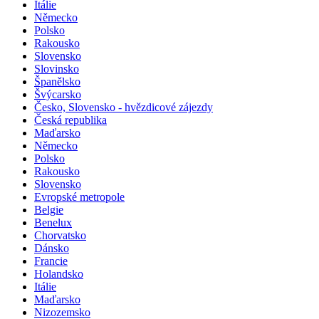
Itálie
Německo
Polsko
Rakousko
Slovensko
Slovinsko
Španělsko
Švýcarsko
Česko, Slovensko - hvězdicové zájezdy
Česká republika
Maďarsko
Německo
Polsko
Rakousko
Slovensko
Evropské metropole
Belgie
Benelux
Chorvatsko
Dánsko
Francie
Holandsko
Itálie
Maďarsko
Nizozemsko