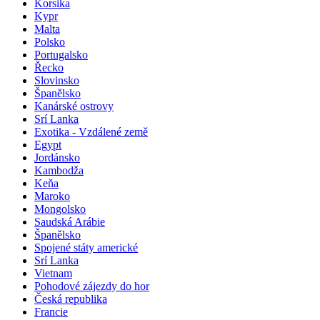
Korsika
Kypr
Malta
Polsko
Portugalsko
Řecko
Slovinsko
Španělsko
Kanárské ostrovy
Srí Lanka
Exotika - Vzdálené země
Egypt
Jordánsko
Kambodža
Keňa
Maroko
Mongolsko
Saudská Arábie
Španělsko
Spojené státy americké
Srí Lanka
Vietnam
Pohodové zájezdy do hor
Česká republika
Francie