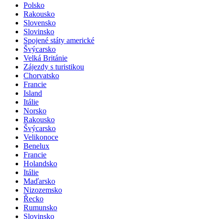
Polsko
Rakousko
Slovensko
Slovinsko
Spojené státy americké
Švýcarsko
Velká Británie
Zájezdy s turistikou
Chorvatsko
Francie
Island
Itálie
Norsko
Rakousko
Švýcarsko
Velikonoce
Benelux
Francie
Holandsko
Itálie
Maďarsko
Nizozemsko
Řecko
Rumunsko
Slovinsko