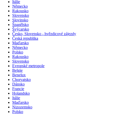
Itálie
Německo
Rakousko
Slovensko
Slovinsko
Španělsko
Švýcarsko
Česko, Slovensko - hvězdicové zájezdy
Česká republika
Maďarsko
Německo
Polsko
Rakousko
Slovensko
Evropské metropole
Belgie
Benelux
Chorvatsko
Dánsko
Francie
Holandsko
Itálie
Maďarsko
Nizozemsko
Polsko