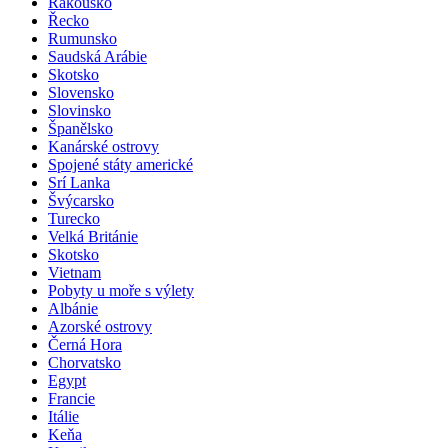
Rakousko
Řecko
Rumunsko
Saudská Arábie
Skotsko
Slovensko
Slovinsko
Španělsko
Kanárské ostrovy
Spojené státy americké
Srí Lanka
Švýcarsko
Turecko
Velká Británie
Skotsko
Vietnam
Pobyty u moře s výlety
Albánie
Azorské ostrovy
Černá Hora
Chorvatsko
Egypt
Francie
Itálie
Keňa