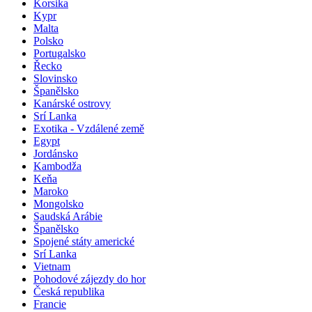
Korsika
Kypr
Malta
Polsko
Portugalsko
Řecko
Slovinsko
Španělsko
Kanárské ostrovy
Srí Lanka
Exotika - Vzdálené země
Egypt
Jordánsko
Kambodža
Keňa
Maroko
Mongolsko
Saudská Arábie
Španělsko
Spojené státy americké
Srí Lanka
Vietnam
Pohodové zájezdy do hor
Česká republika
Francie