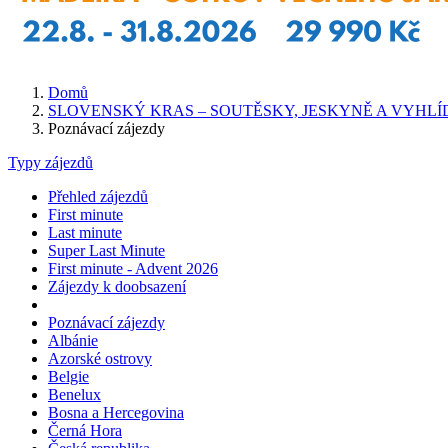
Domů
SLOVENSKÝ KRAS – SOUTĚSKY, JESKYNĚ A VYHL
Poznávací zájezdy
Typy zájezdů
Přehled zájezdů
First minute
Last minute
Super Last Minute
First minute - Advent 2026
Zájezdy k doobsazení
Poznávací zájezdy
Albánie
Azorské ostrovy
Belgie
Benelux
Bosna a Hercegovina
Černá Hora