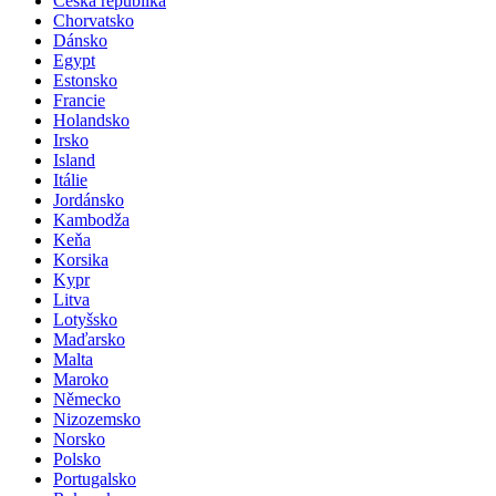
Česká republika
Chorvatsko
Dánsko
Egypt
Estonsko
Francie
Holandsko
Irsko
Island
Itálie
Jordánsko
Kambodža
Keňa
Korsika
Kypr
Litva
Lotyšsko
Maďarsko
Malta
Maroko
Německo
Nizozemsko
Norsko
Polsko
Portugalsko