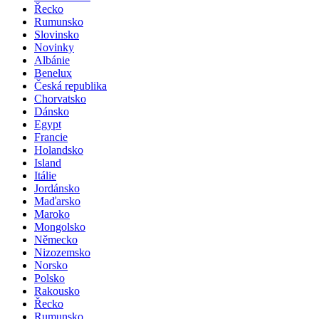
Řecko
Rumunsko
Slovinsko
Novinky
Albánie
Benelux
Česká republika
Chorvatsko
Dánsko
Egypt
Francie
Holandsko
Island
Itálie
Jordánsko
Maďarsko
Maroko
Mongolsko
Německo
Nizozemsko
Norsko
Polsko
Rakousko
Řecko
Rumunsko