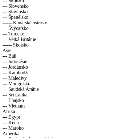
--- Skotsko
--- Slovensko
--- Slovinsko
--- Španělsko
------ Kanárské ostrovy
--- Švýcarsko
--- Turecko
--- Velká Británie
------ Skotsko
Asie
--- Bali
--- Indonésie
--- Jordánsko
--- Kambodža
--- Maledivy
--- Mongolsko
--- Saudská Arábie
--- Srí Lanka
--- Thajsko
--- Vietnam
Afrika
--- Egypt
--- Keňa
--- Maroko
Amerika