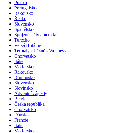
Polsko
Portugalsko
Rakousko
Řecko
Slovensko
Španělsko
Spojené státy americké
Turecko
Velká Británie
Termály - Lázně - Wellness
Chorvatsko
Itálie
Maďarsko
Rakousko
Rumunsko
Slovensko
Slovinsko
Adventní zájezdy
Belgie
Česká republika
Chorvatsko
Dánsko
Francie
Itálie
Maďarsko