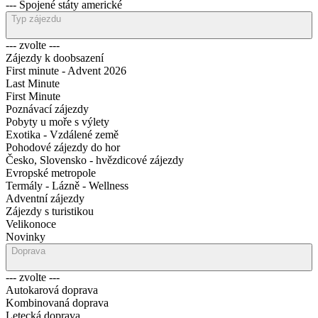
--- Spojené státy americké
Typ zájezdu
--- zvolte ---
Zájezdy k doobsazení
First minute - Advent 2026
Last Minute
First Minute
Poznávací zájezdy
Pobyty u moře s výlety
Exotika - Vzdálené země
Pohodové zájezdy do hor
Česko, Slovensko - hvězdicové zájezdy
Evropské metropole
Termály - Lázně - Wellness
Adventní zájezdy
Zájezdy s turistikou
Velikonoce
Novinky
Doprava
--- zvolte ---
Autokarová doprava
Kombinovaná doprava
Letecká doprava