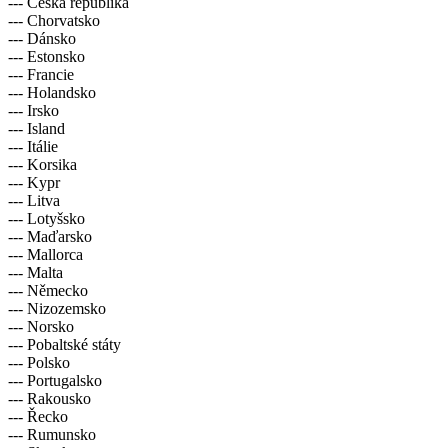
--- Česká republika
--- Chorvatsko
--- Dánsko
--- Estonsko
--- Francie
--- Holandsko
--- Irsko
--- Island
--- Itálie
--- Korsika
--- Kypr
--- Litva
--- Lotyšsko
--- Maďarsko
--- Mallorca
--- Malta
--- Německo
--- Nizozemsko
--- Norsko
--- Pobaltské státy
--- Polsko
--- Portugalsko
--- Rakousko
--- Řecko
--- Rumunsko