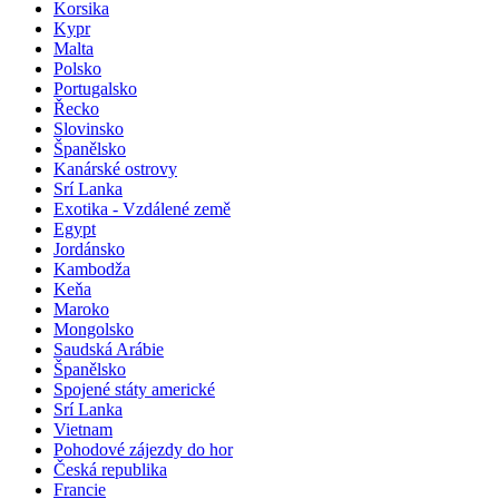
Korsika
Kypr
Malta
Polsko
Portugalsko
Řecko
Slovinsko
Španělsko
Kanárské ostrovy
Srí Lanka
Exotika - Vzdálené země
Egypt
Jordánsko
Kambodža
Keňa
Maroko
Mongolsko
Saudská Arábie
Španělsko
Spojené státy americké
Srí Lanka
Vietnam
Pohodové zájezdy do hor
Česká republika
Francie