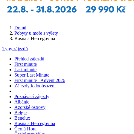
Domů
Pobyty u moře s výlety
Bosna a Hercegovina
Typy zájezdů
Přehled zájezdů
First minute
Last minute
Super Last Minute
First minute - Advent 2026
Zájezdy k doobsazení
Poznávací zájezdy
Albánie
Azorské ostrovy
Belgie
Benelux
Bosna a Hercegovina
Černá Hora