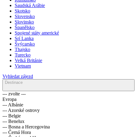
Saudská Arábie
Skotsko
Slovensko
Slovinsko
Španělsko
Spojené státy americké
Srí Lanka
Švýcarsko
Thajsko
Turecko
Velká Británie
Vietnam
Vyhledat zájezd
Destinace
--- zvolte ---
Evropa
--- Albánie
--- Azorské ostrovy
--- Belgie
--- Benelux
--- Bosna a Hercegovina
--- Černá Hora