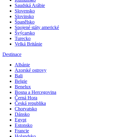
Saudská Arábie
Slovensko
Slovinsko
Španělsko
Spojené státy americké
Švýcarsko
Turecko
Velká Británie
Destinace
Albánie
Azorské ostrovy
Bali
Belgie
Benelux
Bosna a Hercegovina
Černá Hora
Česká republika
Chorvatsko
Dánsko
Egypt
Estonsko
Francie
Holandsko