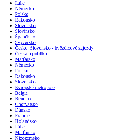
Itálie
Německo
Polsko
Rakousko
Slovensko
Slovinsko
Španělsko
Švýcarsko
Česko, Slovensko - hvězdicové zájezdy
Česká republika
Maďarsko
Německo
Polsko
Rakousko
Slovensko
Evropské metropole
Belgie
Benelux
Chorvatsko
Dánsko
Francie
Holandsko
Itálie
Maďarsko
Nizozemsko