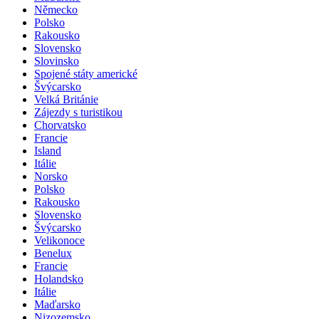
Německo
Polsko
Rakousko
Slovensko
Slovinsko
Spojené státy americké
Švýcarsko
Velká Británie
Zájezdy s turistikou
Chorvatsko
Francie
Island
Itálie
Norsko
Polsko
Rakousko
Slovensko
Švýcarsko
Velikonoce
Benelux
Francie
Holandsko
Itálie
Maďarsko
Nizozemsko