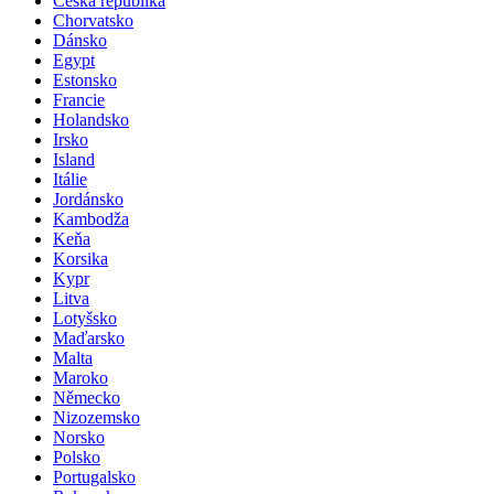
Česká republika
Chorvatsko
Dánsko
Egypt
Estonsko
Francie
Holandsko
Irsko
Island
Itálie
Jordánsko
Kambodža
Keňa
Korsika
Kypr
Litva
Lotyšsko
Maďarsko
Malta
Maroko
Německo
Nizozemsko
Norsko
Polsko
Portugalsko