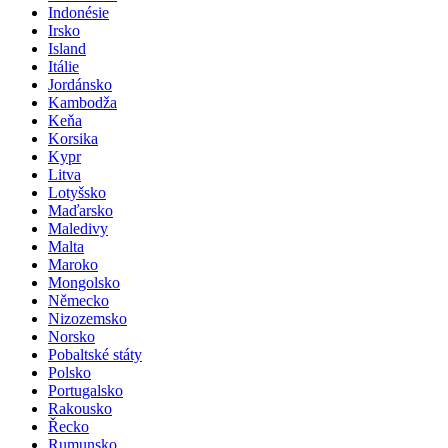
Indonésie
Irsko
Island
Itálie
Jordánsko
Kambodža
Keňa
Korsika
Kypr
Litva
Lotyšsko
Maďarsko
Maledivy
Malta
Maroko
Mongolsko
Německo
Nizozemsko
Norsko
Pobaltské státy
Polsko
Portugalsko
Rakousko
Řecko
Rumunsko