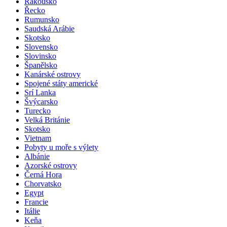
Rakousko
Řecko
Rumunsko
Saudská Arábie
Skotsko
Slovensko
Slovinsko
Španělsko
Kanárské ostrovy
Spojené státy americké
Srí Lanka
Švýcarsko
Turecko
Velká Británie
Skotsko
Vietnam
Pobyty u moře s výlety
Albánie
Azorské ostrovy
Černá Hora
Chorvatsko
Egypt
Francie
Itálie
Keňa