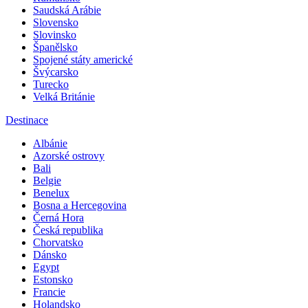
Saudská Arábie
Slovensko
Slovinsko
Španělsko
Spojené státy americké
Švýcarsko
Turecko
Velká Británie
Destinace
Albánie
Azorské ostrovy
Bali
Belgie
Benelux
Bosna a Hercegovina
Černá Hora
Česká republika
Chorvatsko
Dánsko
Egypt
Estonsko
Francie
Holandsko