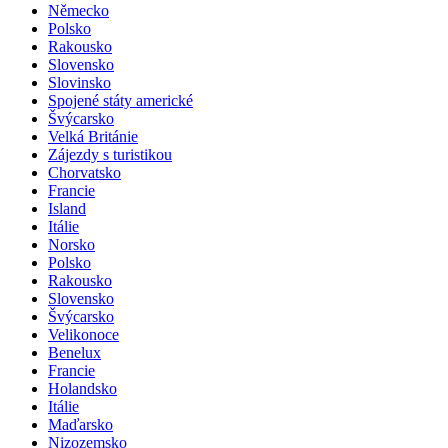
Německo
Polsko
Rakousko
Slovensko
Slovinsko
Spojené státy americké
Švýcarsko
Velká Británie
Zájezdy s turistikou
Chorvatsko
Francie
Island
Itálie
Norsko
Polsko
Rakousko
Slovensko
Švýcarsko
Velikonoce
Benelux
Francie
Holandsko
Itálie
Maďarsko
Nizozemsko