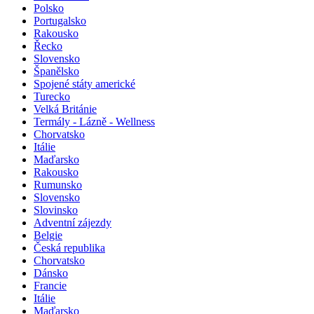
Polsko
Portugalsko
Rakousko
Řecko
Slovensko
Španělsko
Spojené státy americké
Turecko
Velká Británie
Termály - Lázně - Wellness
Chorvatsko
Itálie
Maďarsko
Rakousko
Rumunsko
Slovensko
Slovinsko
Adventní zájezdy
Belgie
Česká republika
Chorvatsko
Dánsko
Francie
Itálie
Maďarsko