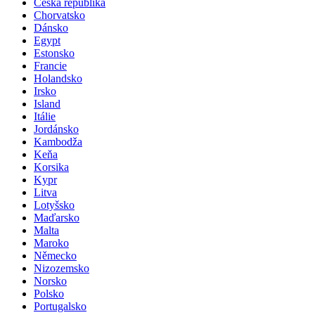
Česká republika
Chorvatsko
Dánsko
Egypt
Estonsko
Francie
Holandsko
Irsko
Island
Itálie
Jordánsko
Kambodža
Keňa
Korsika
Kypr
Litva
Lotyšsko
Maďarsko
Malta
Maroko
Německo
Nizozemsko
Norsko
Polsko
Portugalsko