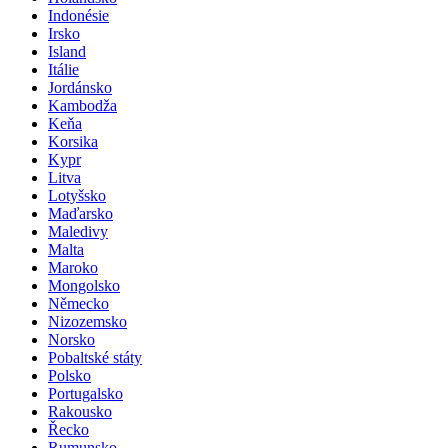
Indonésie
Irsko
Island
Itálie
Jordánsko
Kambodža
Keňa
Korsika
Kypr
Litva
Lotyšsko
Maďarsko
Maledivy
Malta
Maroko
Mongolsko
Německo
Nizozemsko
Norsko
Pobaltské státy
Polsko
Portugalsko
Rakousko
Řecko
Rumunsko