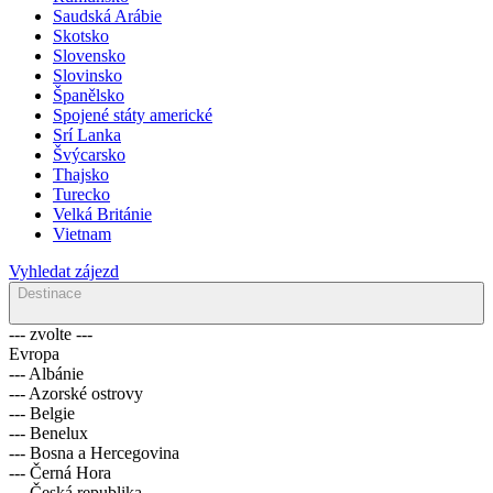
Saudská Arábie
Skotsko
Slovensko
Slovinsko
Španělsko
Spojené státy americké
Srí Lanka
Švýcarsko
Thajsko
Turecko
Velká Británie
Vietnam
Vyhledat zájezd
Destinace
--- zvolte ---
Evropa
--- Albánie
--- Azorské ostrovy
--- Belgie
--- Benelux
--- Bosna a Hercegovina
--- Černá Hora
--- Česká republika