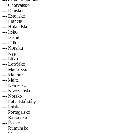
--- Chorvatsko
--- Dánsko
--- Estonsko
--- Francie
--- Holandsko
--- Irsko
--- Island
--- Itálie
--- Korsika
--- Kypr
--- Litva
--- Lotyšsko
--- Maďarsko
--- Mallorca
--- Malta
--- Německo
--- Nizozemsko
--- Norsko
--- Pobaltské státy
--- Polsko
--- Portugalsko
--- Rakousko
--- Řecko
--- Rumunsko