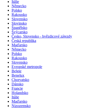
Itálie
Německo
Polsko
Rakousko
Slovensko
Slovinsko
Španělsko
Švýcarsko
Česko, Slovensko - hvězdicové zájezdy
Česká republika
Maďarsko
Německo
Polsko
Rakousko
Slovensko
Evropské metropole
Belgie
Benelux
Chorvatsko
Dánsko
Francie
Holandsko
Itálie
Maďarsko
Nizozemsko