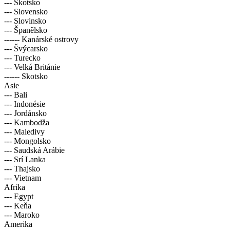
--- Skotsko
--- Slovensko
--- Slovinsko
--- Španělsko
------ Kanárské ostrovy
--- Švýcarsko
--- Turecko
--- Velká Británie
------ Skotsko
Asie
--- Bali
--- Indonésie
--- Jordánsko
--- Kambodža
--- Maledivy
--- Mongolsko
--- Saudská Arábie
--- Srí Lanka
--- Thajsko
--- Vietnam
Afrika
--- Egypt
--- Keňa
--- Maroko
Amerika