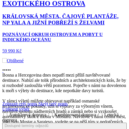
EXOTICKÉHO OSTROVA
KRÁLOVSKÁ MĚSTA, ČAJOVÉ PLANTÁŽE,
NP YALA A JIŽNÍ POBŘEŽÍ S ŽELVAMI
POZNÁVACÍ OKRUH OSTROVEM A POBYT U
INDICKÉHO OCEÁNU
59 990 Kč
•
•
•
•
•
Bosna a Hercegovina dnes nepatří mezi příliš navštěvované
destinace. Nabízí ale tolik přírodních a architektonických krás, že by
si rozhodně zasloužila větší pozornost. Pojeďte s námi na dovolenou
k moři s výlety do destinace, kde nepotkáte davy turistů.
V rámci výletů můžete objevovat například osmanské
Zobrazit celý popis
Skrýt celý popis
architektonické poklady, užít si výpravy za výborným vínem,
Upřesnit výběr
navštívit spoustu nádherných hradů a zámků nebo si vyzkoušet
Autokarová doprava
Kombinovaná doprava
Letecká
adrenalinový skok z mostu v Mostaru. Navštivte s námi centra měst,
doprava
jako jsou Mostar a Sarajevo, vydejte se na pěší túry v nedotčených
Dostupné termíny odjezdů
lesích národního parku Sutjeska nebo navštivte největší pyramidu