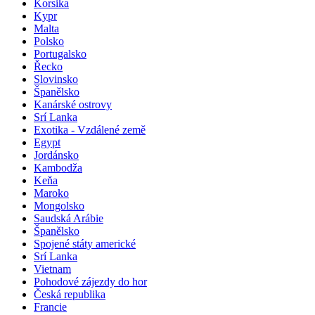
Korsika
Kypr
Malta
Polsko
Portugalsko
Řecko
Slovinsko
Španělsko
Kanárské ostrovy
Srí Lanka
Exotika - Vzdálené země
Egypt
Jordánsko
Kambodža
Keňa
Maroko
Mongolsko
Saudská Arábie
Španělsko
Spojené státy americké
Srí Lanka
Vietnam
Pohodové zájezdy do hor
Česká republika
Francie