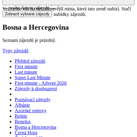
světa ve městě Visoko. Vydejte se s námi do této zajímavé destinace.
--- zvolte datum odjezdu ---
Vezmeme vás na nejzajímavější místa, která tato země nabízí. Stačí
si jen vybrat z naší bohaté nabídky zájezdů.
Bosna a Hercegovina
Seznam zájezdů je prázdný.
Typy zájezdů
Přehled zájezdů
First minute
Last minute
Super Last Minute
First minute - Advent 2026
Zájezdy k doobsazení
Poznávací zájezdy
Albánie
Azorské ostrovy
Belgie
Benelux
Bosna a Hercegovina
Černá Hora