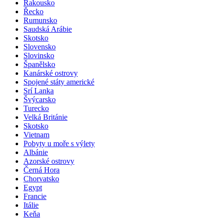
Rakousko
Řecko
Rumunsko
Saudská Arábie
Skotsko
Slovensko
Slovinsko
Španělsko
Kanárské ostrovy
Spojené státy americké
Srí Lanka
Švýcarsko
Turecko
Velká Británie
Skotsko
Vietnam
Pobyty u moře s výlety
Albánie
Azorské ostrovy
Černá Hora
Chorvatsko
Egypt
Francie
Itálie
Keňa