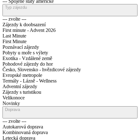
--- Spojené státy americké
Typ zájezdu
--- zvolte ---
Zájezdy k doobsazení
First minute - Advent 2026
Last Minute
First Minute
Poznávací zájezdy
Pobyty u moře s výlety
Exotika - Vzdálené země
Pohodové zájezdy do hor
Česko, Slovensko - hvězdicové zájezdy
Evropské metropole
Termály - Lázně - Wellness
Adventní zájezdy
Zájezdy s turistikou
Velikonoce
Novinky
Doprava
--- zvolte ---
Autokarová doprava
Kombinovaná doprava
Letecká doprava