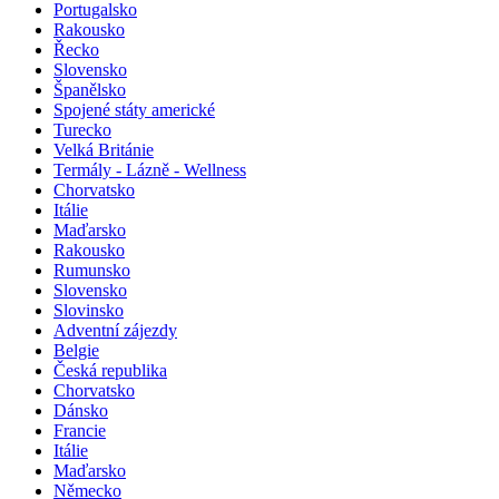
Portugalsko
Rakousko
Řecko
Slovensko
Španělsko
Spojené státy americké
Turecko
Velká Británie
Termály - Lázně - Wellness
Chorvatsko
Itálie
Maďarsko
Rakousko
Rumunsko
Slovensko
Slovinsko
Adventní zájezdy
Belgie
Česká republika
Chorvatsko
Dánsko
Francie
Itálie
Maďarsko
Německo