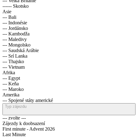
--- Velká Británie
------ Skotsko
Asie
--- Bali
--- Indonésie
--- Jordánsko
--- Kambodža
--- Maledivy
--- Mongolsko
--- Saudská Arábie
--- Srí Lanka
--- Thajsko
--- Vietnam
Afrika
--- Egypt
--- Keňa
--- Maroko
Amerika
--- Spojené státy americké
Typ zájezdu
--- zvolte ---
Zájezdy k doobsazení
First minute - Advent 2026
Last Minute