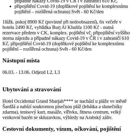
případné nákazy Covid-19 v ČR i v zahraničí 610 Kč,
připojištění Covid-19 (doplňkové pojištění ke komplexnímu
pojištění – rozšířená ochrana) Svět - 60 Kč/den
1lůžk. pokoj 8900 Kč (povinné při nedoobsazení), 6x večeře v
hotelu 2490 Kč, vyhlídka Burj Al Khalifa 1100 Kč - nutná
rezervace předem v CK, komplex. pojištění vč. připojištění vyššího
storna zájezdu a případné nákazy Covid-19 v ČR i v zahraničí 610
Kč, připojištění Covid-19 (doplňkové pojištění ke komplexnímu
pojištění – rozšířená ochrana) Svět - 60 Kč/den
Nástupní místa
06.03. - 13.06. Odjezd L2, L3
Ubytování a stravování
Hotel Occidental Grand Sharjah**** se nachází u pláže ve městě
Šardžá a nabízí soukromou písečnou pláž (lehátka a slunečníky
zdarma), tenisový kurt, masáže, vířivku, fitness centrum, velký
venkovní bazén se skluzavkou, výhledy na Arabský záliv.
Cestovní dokumenty, vízum, očkování, pojištění