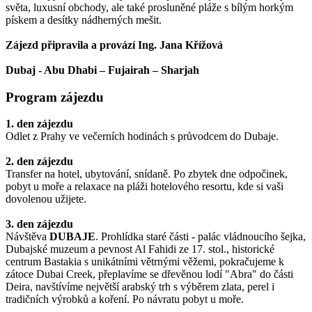
světa, luxusní obchody, ale také prosluněné pláže s bílým horkým
pískem a desítky nádherných mešit.
Zájezd připravila a provází Ing. Jana Křížová
Dubaj - Abu Dhabi – Fujairah – Sharjah
Program zájezdu
1. den zájezdu
Odlet z Prahy ve večerních hodinách s průvodcem do Dubaje.
2. den zájezdu
Transfer na hotel, ubytování, snídaně. Po zbytek dne odpočinek,
pobyt u moře a relaxace na pláži hotelového resortu, kde si vaši
dovolenou užijete.
3. den zájezdu
Návštěva
DUBAJE
. Prohlídka staré části - palác vládnoucího šejka,
Dubajské muzeum a pevnost Al Fahidi ze 17. stol., historické
centrum Bastakia s unikátními větrnými věžemi, pokračujeme k
zátoce Dubai Creek, přeplavíme se dřevěnou lodí "Abra" do části
Deira, navštívíme největší arabský trh s výběrem zlata, perel i
tradičních výrobků a koření. Po návratu pobyt u moře.