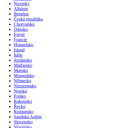
Novinky
Albánie
Benelux
Česká republika
Chorvatsko
Dánsko
Egypt
Francie
Holandsko
Island
Itálie
Jordánsko
Maďarsko
Maroko
Mongolsko
Německo
Nizozemsko
Norsko
Polsko
Rakousko
Řecko
Rumunsko
Saudská Arábie
Slovensko
Slovinsko