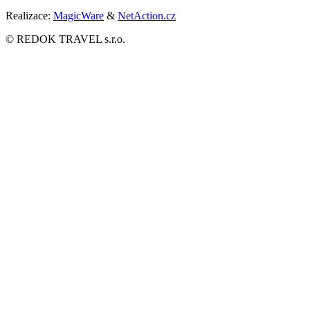
Realizace:
MagicWare
&
NetAction.cz
© REDOK TRAVEL s.r.o.