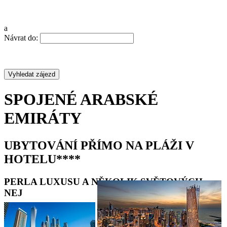
a
Návrat do:
SPOJENÉ ARABSKÉ
EMIRÁTY
UBYTOVÁNÍ PŘÍMO NA PLÁŽI V
HOTELU****
PERLA LUXUSU A NĚKOLIK SVĚTOVÝCH
NEJ
•
•
•
•
•
•
•
•
•