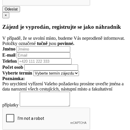
×
Zájezd je vyprodán, registrujte se jako náhradník
V případě, že se uvolní místo, budeme Vás neprodleně informovat.
Položky označené
tučně
jsou
povinné.
Jméno
E-mail
Telefon
Počet osob
Vyberte termín
Poznámka:
Pro urychlení vyřízení Vašeho požadavku prosíme uveďte jména a
data narození všech cestujících, nástupní místo a fakultativní
příplatky