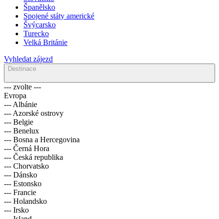
Španělsko
Spojené státy americké
Švýcarsko
Turecko
Velká Británie
Vyhledat zájezd
Destinace
--- zvolte ---
Evropa
--- Albánie
--- Azorské ostrovy
--- Belgie
--- Benelux
--- Bosna a Hercegovina
--- Černá Hora
--- Česká republika
--- Chorvatsko
--- Dánsko
--- Estonsko
--- Francie
--- Holandsko
--- Irsko
--- Island