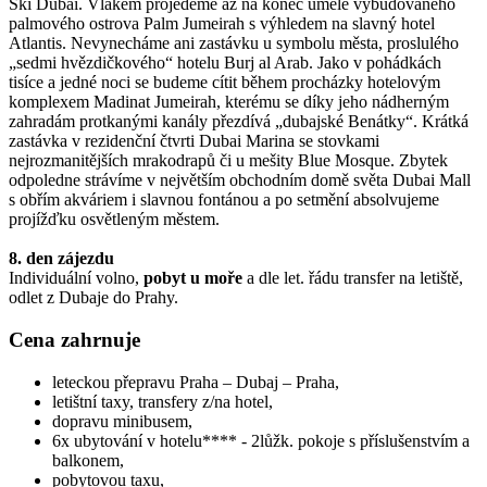
Ski Dubai. Vlakem projedeme až na konec uměle vybudovaného
palmového ostrova Palm Jumeirah s výhledem na slavný hotel
Atlantis. Nevynecháme ani zastávku u symbolu města, proslulého
„sedmi hvězdičkového“ hotelu Burj al Arab. Jako v pohádkách
tisíce a jedné noci se budeme cítit během procházky hotelovým
komplexem Madinat Jumeirah, kterému se díky jeho nádherným
zahradám protkanými kanály přezdívá „dubajské Benátky“. Krátká
zastávka v rezidenční čtvrti Dubai Marina se stovkami
nejrozmanitějších mrakodrapů či u mešity Blue Mosque. Zbytek
odpoledne strávíme v největším obchodním domě světa Dubai Mall
s obřím akváriem i slavnou fontánou a po setmění absolvujeme
projížďku osvětleným městem.
8. den zájezdu
Individuální volno,
pobyt u moře
a dle let. řádu transfer na letiště,
odlet z Dubaje do Prahy.
Cena zahrnuje
leteckou přepravu Praha – Dubaj – Praha,
letištní taxy, transfery z/na hotel,
dopravu minibusem,
6x ubytování v hotelu**** - 2lůžk. pokoje s příslušenstvím a
balkonem,
pobytovou taxu,