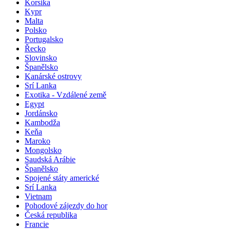
Korsika
Kypr
Malta
Polsko
Portugalsko
Řecko
Slovinsko
Španělsko
Kanárské ostrovy
Srí Lanka
Exotika - Vzdálené země
Egypt
Jordánsko
Kambodža
Keňa
Maroko
Mongolsko
Saudská Arábie
Španělsko
Spojené státy americké
Srí Lanka
Vietnam
Pohodové zájezdy do hor
Česká republika
Francie