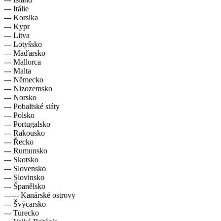
--- Itálie
--- Korsika
--- Kypr
--- Litva
--- Lotyšsko
--- Maďarsko
--- Mallorca
--- Malta
--- Německo
--- Nizozemsko
--- Norsko
--- Pobaltské státy
--- Polsko
--- Portugalsko
--- Rakousko
--- Řecko
--- Rumunsko
--- Skotsko
--- Slovensko
--- Slovinsko
--- Španělsko
------ Kanárské ostrovy
--- Švýcarsko
--- Turecko