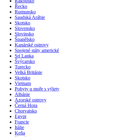
Rakousko
Řecko
Rumunsko
Saudská Arábie
Skotsko
Slovensko
Slovinsko
Španělsko
Kanárské ostrovy
Spojené státy americké
Srí Lanka
Švýcarsko
Turecko
Velká Británie
Skotsko
Vietnam
Pobyty u moře s výlety
Albánie
Azorské ostrovy
Černá Hora
Chorvatsko
Egypt
Francie
Itálie
Keňa