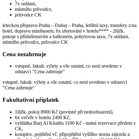
7x snídani,
místního průvodce,
průvodce CK
leteckou přepravu Praha – Dubaj – Praha, letištní taxy, transfery z/na
hotel, dopravu minibusem, 6x ubytování v hotelu**** - 2lůžk.
pokoje s příslušenstvím a balkonem, pobytovou taxu, 7x snídani,
místního průvodce, průvodce CK
Cena nezahrnuje
vstupné, fakult. výlety a vše ostatní, co není uvedeno v
odstavci "Cena zahrnuje"
vstupné, fakult. výlety a vše ostatní, co není uvedeno v odstavci
"Cena zahrnuje"
Fakultativní příplatek
1lůžk. pokoj 8900 Kč (povinné při nedoobsazení),
6x večeře v hotelu 2490 Kč,
vyhlídka Burj Al Khalifa 1100 Kč - nutná rezervace předem v
CK,
komplex. pojištění vč. připojištění vyššího storna zájezdu a