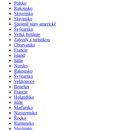
Polsko
Rakousko
Slovensko
Slovinsko
Spojené státy americké
Švýcarsko
Velká Británie
Zájezdy s turistikou
Chorvatsko
Francie
Island
Itálie
Norsko
Rakousko
Švýcarsko
Velikonoce
Benelux
Francie
Holandsko
Itálie
Maďarsko
Nizozemsko
Řecko
Rumunsko
Slovinsko