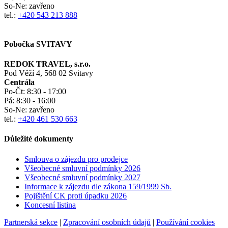
So-Ne:
zavřeno
tel.:
+420 543 213 888
Pobočka SVITAVY
REDOK TRAVEL, s.r.o.
Pod Věží 4, 568 02 Svitavy
Centrála
Po-Čt:
8:30 - 17:00
Pá:
8:30 - 16:00
So-Ne:
zavřeno
tel.:
+420 461 530 663
Důležité dokumenty
Smlouva o zájezdu pro prodejce
Všeobecné smluvní podmínky
2026
Všeobecné smluvní podmínky 2027
Informace k zájezdu dle zákona 159/1999 Sb.
Pojištění CK proti úpadku
2026
Koncesní listina
Partnerská sekce
|
Zpracování osobních údajů
|
Používání cookies