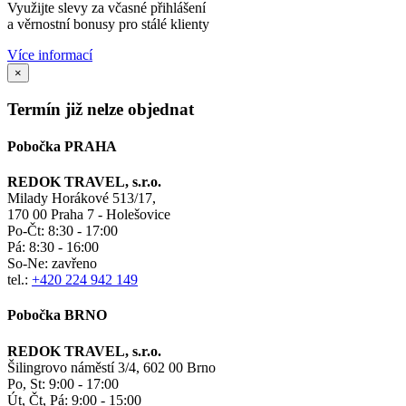
Využijte slevy za včasné přihlášení
a věrnostní bonusy pro stálé klienty
Více informací
×
Termín již nelze objednat
Pobočka PRAHA
REDOK TRAVEL, s.r.o.
Milady Horákové 513/17,
170 00 Praha 7 - Holešovice
Po-Čt:
8:30 - 17:00
Pá:
8:30 - 16:00
So-Ne:
zavřeno
tel.:
+420 224 942 149
Pobočka BRNO
REDOK TRAVEL, s.r.o.
Šilingrovo náměstí 3/4, 602 00 Brno
Po, St:
9:00 - 17:00
Út, Čt, Pá: 9:00 - 15:00