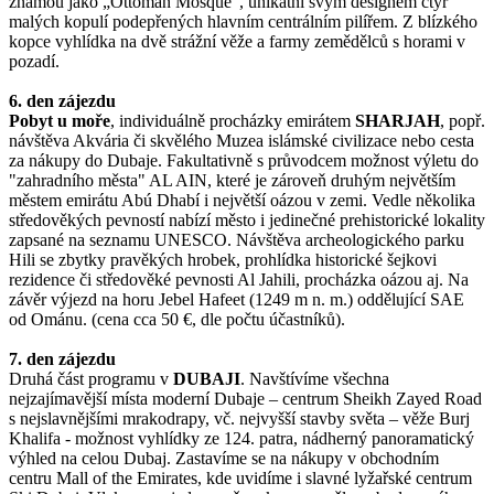
známou jako „Ottoman Mosque“, unikátní svým designem čtyř
malých kopulí podepřených hlavním centrálním pilířem. Z blízkého
kopce vyhlídka na dvě strážní věže a farmy zemědělců s horami v
pozadí.
6. den zájezdu
Pobyt u moře
, individuálně procházky emirátem
SHARJAH
, popř.
návštěva Akvária či skvělého Muzea islámské civilizace nebo cesta
za nákupy do Dubaje. Fakultativně s průvodcem možnost výletu do
"zahradního města" AL AIN, které je zároveň druhým největším
městem emirátu Abú Dhabí i největší oázou v zemi. Vedle několika
středověkých pevností nabízí město i jedinečné prehistorické lokality
zapsané na seznamu UNESCO. Návštěva archeologického parku
Hili se zbytky pravěkých hrobek, prohlídka historické šejkovi
rezidence či středověké pevnosti Al Jahili, procházka oázou aj. Na
závěr výjezd na horu Jebel Hafeet (1249 m n. m.) oddělující SAE
od Ománu. (cena cca 50 €, dle počtu účastníků).
7. den zájezdu
Druhá část programu v
DUBAJI
. Navštívíme všechna
nejzajímavější místa moderní Dubaje – centrum Sheikh Zayed Road
s nejslavnějšími mrakodrapy, vč. nejvyšší stavby světa – věže Burj
Khalifa - možnost vyhlídky ze 124. patra, nádherný panoramatický
výhled na celou Dubaj. Zastavíme se na nákupy v obchodním
centru Mall of the Emirates, kde uvidíme i slavné lyžařské centrum