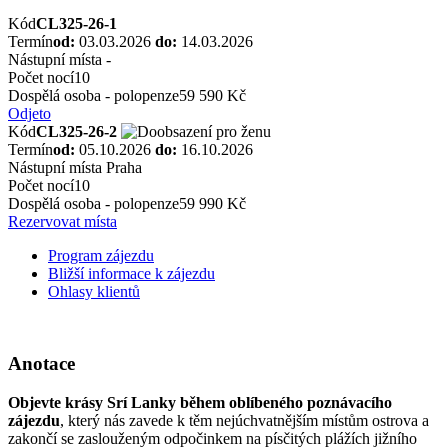
Kód
CL325-26-1
Termín
od:
03.03.2026
do:
14.03.2026
Nástupní místa
-
Počet nocí
10
Dospělá osoba - polopenze
59 590 Kč
Odjeto
Kód
CL325-26-2
Termín
od:
05.10.2026
do:
16.10.2026
Nástupní místa
Praha
Počet nocí
10
Dospělá osoba - polopenze
59 990 Kč
Rezervovat místa
Program zájezdu
Bližší informace k zájezdu
Ohlasy klientů
Anotace
Objevte krásy Srí Lanky během oblíbeného poznávacího
zájezdu
, který nás zavede k těm nejúchvatnějším místům ostrova a
zakončí se zaslouženým odpočinkem na písčitých plážích jižního