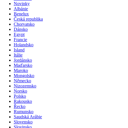
Novinky
Albánie
Benelux
Česká republika
Chorvatsko
Dánsko
Egypt
Francie
Holandsko
Island
Itálie
Jordánsko
Maďarsko
Maroko
Mongolsko
Německo
Nizozemsko
Norsko
Polsko
Rakousko
Řecko
Rumunsko
Saudská Arábie
Slovensko
Slovinsko