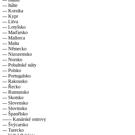
--- Itálie
--- Korsika
--- Kypr
--- Litva
--- Lotyšsko
--- Maďarsko
--- Mallorca
--- Malta
--- Německo
--- Nizozemsko
--- Norsko
--- Pobaltské státy
--- Polsko
--- Portugalsko
--- Rakousko
--- Řecko
--- Rumunsko
--- Skotsko
--- Slovensko
--- Slovinsko
--- Španělsko
------ Kanárské ostrovy
--- Švýcarsko
--- Turecko