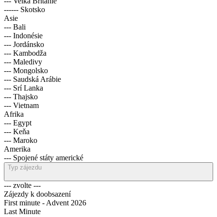
--- Velká Británie
------ Skotsko
Asie
--- Bali
--- Indonésie
--- Jordánsko
--- Kambodža
--- Maledivy
--- Mongolsko
--- Saudská Arábie
--- Srí Lanka
--- Thajsko
--- Vietnam
Afrika
--- Egypt
--- Keňa
--- Maroko
Amerika
--- Spojené státy americké
Typ zájezdu
--- zvolte ---
Zájezdy k doobsazení
First minute - Advent 2026
Last Minute