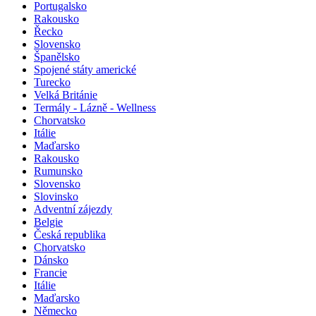
Portugalsko
Rakousko
Řecko
Slovensko
Španělsko
Spojené státy americké
Turecko
Velká Británie
Termály - Lázně - Wellness
Chorvatsko
Itálie
Maďarsko
Rakousko
Rumunsko
Slovensko
Slovinsko
Adventní zájezdy
Belgie
Česká republika
Chorvatsko
Dánsko
Francie
Itálie
Maďarsko
Německo