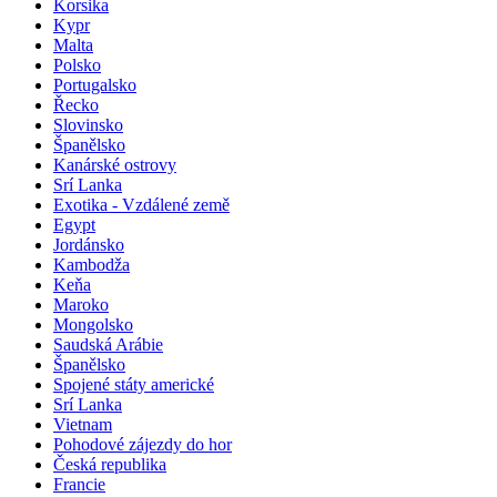
Korsika
Kypr
Malta
Polsko
Portugalsko
Řecko
Slovinsko
Španělsko
Kanárské ostrovy
Srí Lanka
Exotika - Vzdálené země
Egypt
Jordánsko
Kambodža
Keňa
Maroko
Mongolsko
Saudská Arábie
Španělsko
Spojené státy americké
Srí Lanka
Vietnam
Pohodové zájezdy do hor
Česká republika
Francie