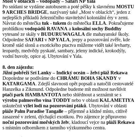
Most v oblacích – vodopády – Safari NP Yala
Po snídani se vydáme autobusem a poté pěšky k slavnému
MOSTU
9 ARCHES BRIDGE
, nazývaný také „Most v oblacích“, jeden z
nejlepších příkladů železničního stavitelství koloniální éry v zemi.
Návrat do městečka
tuk - tukem
do městečka
ELLA
. Pokračujeme
prohlídkou
vodopádů RAVANA
a
kolosální sochy Buddhy
vytesané ze skály v
BUDURUWAGALA
dle mahayanské školy.
Odpoledne
SAFARI
v
NP YALA
, jeepy a pozorování zvěře, kde
kromě stád slonů a exotického ptactva můžeme vidět také levharty,
leopardy, medvědy pyskaté, sambary, jeleny indické, krokodýly,
vodní buvoly, opice aj. Ubytování v Yala.
8. den zájezdu:
Jižní pobřeží Srí Lanky – Indický oceán – želví pláž Rekawa
Dopoledne se podíváme do
CHRÁMU BOHA SKANDY
v
KATARGAMA
. Zdejší slavnosti opět popsali a natočili cestovatelé
Hanzelka a Zikmund. Odpoledne budeme mít možnost navštívit
ptačí park
HAMBANTOTA
nebo shlédnout a seznámit se s
výrobu palmového vína
TODDY
nebo v oblasti
KALAMETIYA
uskutečnit
výlet lodí na pozorování ptáků
. Ubytování v oblasti
pláže Palm Paradise Tangalle
– příjemné a klidné místo, citlivě
zasazené v zeleni, dýchající exotikou. Pro zájemce je připraveno
noční pozorování mořských želv
, kladoucí vejce na
pláži Rekawa
s místním odborníkem z tamního výzkumného centra.