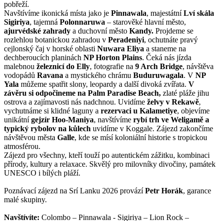
pobřeží.
Navštívíme ikonická místa jako je
Pinnawala
, majestátní
Lví skála
Sigiriya
, tajemná
Polonnaruwa
– starověké hlavní město,
ajurvédské zahrady
a duchovní město
Kandy.
Projdeme se
rozlehlou botanickou zahradou v
Peradeniyi
, ochutnáte pravý
cejlonský čaj v horské oblasti
Nuwara Eliya
a staneme na
dechberoucích planinách
NP Horton Plains
. Čeká nás jízda
malebnou
železnicí do Elly
, fotografie na
9 Arch Bridge
, návštěva
vodopádů
Ravana
a mystického chrámu
Buduruwagala
. V
NP
Yala
můžeme spatřit slony, leopardy a další divoká zvířata.
V
závěru si odpočineme na Palm Paradise Beach,
zlaté pláže jihu
ostrova a zajímavosti nás nadchnou. Uvidíme
želvy v Rekawě
,
vychutnáme si klidné laguny a
rezervaci u Kalametiye
, objevíme
unikátní
gejzír Hoo-Maniya
, navštívíme
rybí trh ve Weligamě a
typický rybolov
na kůlech
uvidíme v Koggale. Zájezd zakončíme
návštěvou města
Galle
, kde se mísí koloniální historie s tropickou
atmosférou.
Zájezd pro všechny, kteří touží po autentickém zážitku, kombinaci
přírody, kultury a relaxace. Skvělý pro milovníky divočiny, památek
UNESCO i bílých pláží.
Poznávací zájezd na Srí Lanku 2026 provází
Petr Horák
, garance
malé skupiny.
Navštívíte:
Colombo – Pinnawala - Sigiriya – Lion Rock –