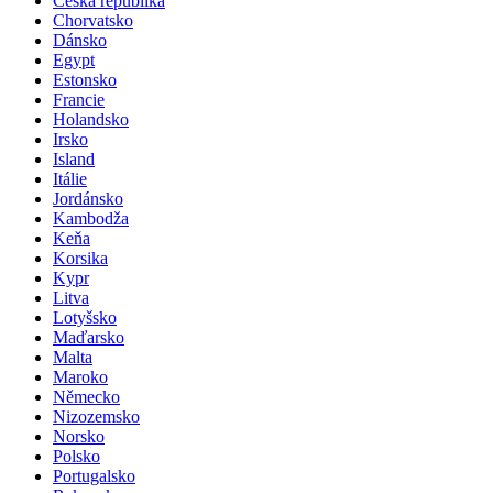
Česká republika
Chorvatsko
Dánsko
Egypt
Estonsko
Francie
Holandsko
Irsko
Island
Itálie
Jordánsko
Kambodža
Keňa
Korsika
Kypr
Litva
Lotyšsko
Maďarsko
Malta
Maroko
Německo
Nizozemsko
Norsko
Polsko
Portugalsko