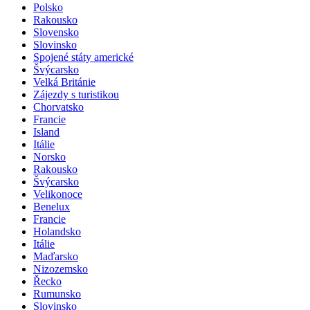
Polsko
Rakousko
Slovensko
Slovinsko
Spojené státy americké
Švýcarsko
Velká Británie
Zájezdy s turistikou
Chorvatsko
Francie
Island
Itálie
Norsko
Rakousko
Švýcarsko
Velikonoce
Benelux
Francie
Holandsko
Itálie
Maďarsko
Nizozemsko
Řecko
Rumunsko
Slovinsko