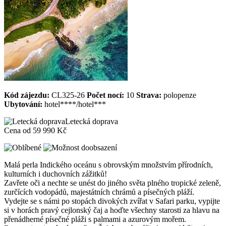
Kód zájezdu:
CL325-26
Počet nocí:
10
Strava:
polopenze
Ubytování:
hotel****/hotel***
Letecká doprava
Cena od
59 990 Kč
Malá perla Indického oceánu s obrovským množstvím přírodních,
kulturních i duchovních zážitků!
Zavřete oči a nechte se unést do jiného světa plného tropické zeleně,
zurčících vodopádů, majestátních chrámů a písečných pláží.
Vydejte se s námi po stopách divokých zvířat v Safari parku, vypijte
si v horách pravý cejlonský čaj a hoďte všechny starosti za hlavu na
přenádherné písečné pláži s palmami a azurovým mořem.