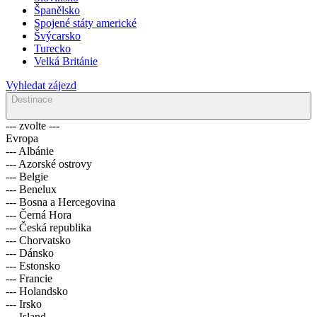
Španělsko
Spojené státy americké
Švýcarsko
Turecko
Velká Británie
Vyhledat zájezd
Destinace
--- zvolte ---
Evropa
--- Albánie
--- Azorské ostrovy
--- Belgie
--- Benelux
--- Bosna a Hercegovina
--- Černá Hora
--- Česká republika
--- Chorvatsko
--- Dánsko
--- Estonsko
--- Francie
--- Holandsko
--- Irsko
--- Island