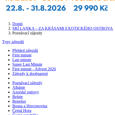
Domů
SRÍ LANKA – ZA KRÁSAMI EXOTICKÉHO OSTROVA
Poznávací zájezdy
Typy zájezdů
Přehled zájezdů
First minute
Last minute
Super Last Minute
First minute - Advent 2026
Zájezdy k doobsazení
Poznávací zájezdy
Albánie
Azorské ostrovy
Belgie
Benelux
Bosna a Hercegovina
Černá Hora