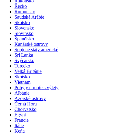
Rakousko
Řecko
Rumunsko
Saudská Arábie
Skotsko
Slovensko
Slovinsko
Španělsko
Kanárské ostrovy
Spojené státy americké
Srí Lanka
Švýcarsko
Turecko
Velká Británie
Skotsko
Vietnam
Pobyty u moře s výlety
Albánie
Azorské ostrovy
Černá Hora
Chorvatsko
Egypt
Francie
Itálie
Keňa