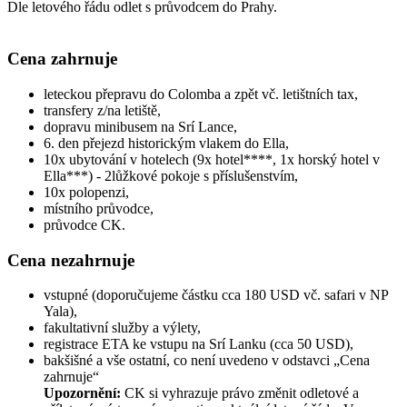
Dle letového řádu odlet s průvodcem do Prahy.
Cena zahrnuje
leteckou přepravu do Colomba a zpět vč. letištních tax,
transfery z/na letiště,
dopravu minibusem na Srí Lance,
6. den přejezd historickým vlakem do Ella,
10x ubytování v hotelech (9x hotel****, 1x horský hotel v
Ella***) - 2lůžkové pokoje s příslušenstvím,
10x polopenzi,
místního průvodce,
průvodce CK.
Cena nezahrnuje
vstupné (doporučujeme částku cca 180 USD vč. safari v NP
Yala),
fakultativní služby a výlety,
registrace ETA ke vstupu na Srí Lanku (cca 50 USD),
bakšišné a vše ostatní, co není uvedeno v odstavci „Cena
zahrnuje“
Upozornění:
CK si vyhrazuje právo změnit odletové a