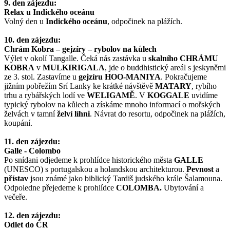
9. den zájezdu:
Relax u Indického oceánu
Volný den u
Indického oceánu
, odpočinek na plážích.
10. den zájezdu:
Chrám Kobra – gejzíry – rybolov na kůlech
Výlet v okolí Tangalle. Čeká nás zastávka u
skalního CHRÁMU
KOBRA
v
MULKIRIGALA
, jde o buddhistický areál s jeskyněmi
ze 3. stol. Zastavíme u
gejzíru HOO-MANIYA
. Pokračujeme
jižním pobřežím Srí Lanky ke krátké návštěvě
MATARY
, rybího
trhu a rybářských lodí ve
WELIGAMĚ
. V
KOGGALE
uvidíme
typický rybolov na kůlech a získáme mnoho informací o mořských
želvách v tamní
želví líhni
. Návrat do resortu, odpočinek na plážích,
koupání.
11. den zájezdu:
Galle - Colombo
Po snídani odjedeme k prohlídce historického města
GALLE
(UNESCO) s portugalskou a holandskou architekturou.
Pevnost
a
přístav
jsou známé jako biblický Tardiš judského krále Šalamouna.
Odpoledne přejedeme k prohlídce
COLOMBA.
Ubytování a
večeře.
12. den zájezdu:
Odlet do ČR