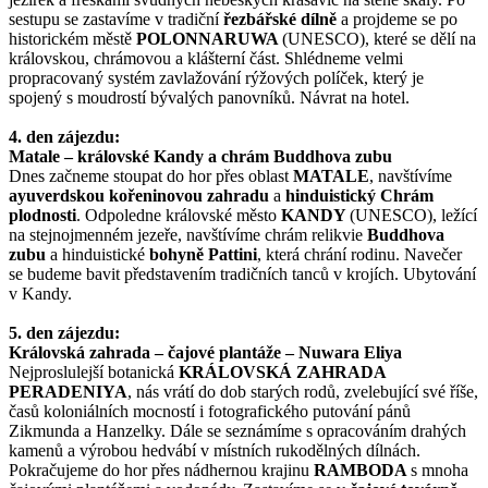
sestupu se zastavíme v tradiční
řezbářské dílně
a projdeme se po
historickém městě
POLONNARUWA
(UNESCO), které se dělí na
královskou, chrámovou a klášterní část. Shlédneme velmi
propracovaný systém zavlažování rýžových políček, který je
spojený s moudrostí bývalých panovníků. Návrat na hotel.
4. den zájezdu:
Matale – královské Kandy a chrám Buddhova zubu
Dnes začneme stoupat do hor přes oblast
MATALE
, navštívíme
ayuverdskou kořeninovou zahradu
a
hinduistický Chrám
plodnosti
. Odpoledne královské město
KANDY
(UNESCO), ležící
na stejnojmenném jezeře, navštívíme chrám relikvie
Buddhova
zubu
a hinduistické
bohyně Pattini
, která chrání rodinu. Navečer
se budeme bavit představením tradičních tanců v krojích. Ubytování
v Kandy.
5. den zájezdu:
Královská zahrada – čajové plantáže – Nuwara Eliya
Nejproslulejší botanická
KRÁLOVSKÁ ZAHRADA
PERADENIYA
, nás vrátí do dob starých rodů, zvelebující své říše,
časů koloniálních mocností i fotografického putování pánů
Zikmunda a Hanzelky. Dále se seznámíme s opracováním drahých
kamenů a výrobou hedvábí v místních rukodělných dílnách.
Pokračujeme do hor přes nádhernou krajinu
RAMBODA
s mnoha