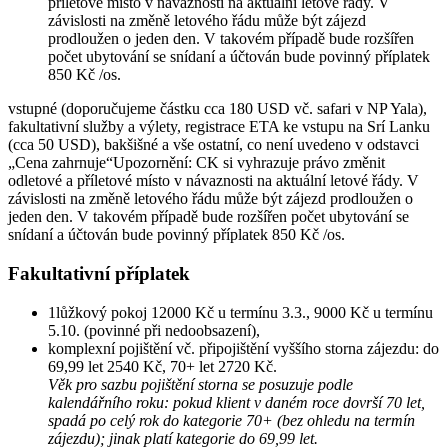
příletové místo v návaznosti na aktuální letové řády. V
závislosti na změně letového řádu může být zájezd
prodloužen o jeden den. V takovém případě bude rozšířen
počet ubytování se snídaní a účtován bude povinný příplatek
850 Kč /os.
vstupné (doporučujeme částku cca 180 USD vč. safari v NP Yala),
fakultativní služby a výlety, registrace ETA ke vstupu na Srí Lanku
(cca 50 USD), bakšišné a vše ostatní, co není uvedeno v odstavci
„Cena zahrnuje“Upozornění: CK si vyhrazuje právo změnit
odletové a příletové místo v návaznosti na aktuální letové řády. V
závislosti na změně letového řádu může být zájezd prodloužen o
jeden den. V takovém případě bude rozšířen počet ubytování se
snídaní a účtován bude povinný příplatek 850 Kč /os.
Fakultativní příplatek
1lůžkový pokoj 12000 Kč u termínu 3.3., 9000 Kč u termínu
5.10. (povinné při nedoobsazení),
komplexní pojištění vč. připojištění vyššího storna zájezdu: do
69,99 let 2540 Kč, 70+ let 2720 Kč.
Věk pro sazbu pojištění storna se posuzuje podle
kalendářního roku: pokud klient v daném roce dovrší 70 let,
spadá po celý rok do kategorie 70+ (bez ohledu na termín
zájezdu); jinak platí kategorie do 69,99 let.