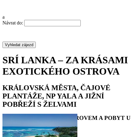
a
Návrat do:
SRÍ LANKA – ZA KRÁSAMI
EXOTICKÉHO OSTROVA
KRÁLOVSKÁ MĚSTA, ČAJOVÉ
PLANTÁŽE, NP YALA A JIŽNÍ
POBŘEŽÍ S ŽELVAMI
POZNÁVACÍ OKRUH OSTROVEM A POBYT U
INDICKÉHO OCEÁNU
•
•
•
•
•
•
•
•
•
•
•
•
•
•
•
•
•