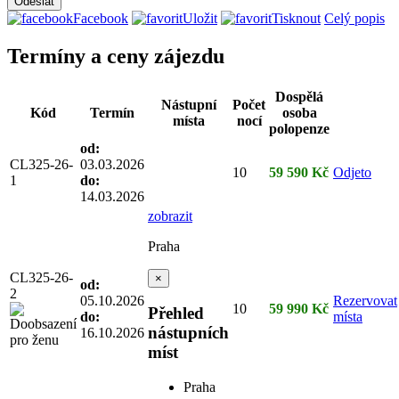
Facebook
Uložit
Tisknout
Celý popis
Termíny a ceny zájezdu
Dospělá
Nástupní
Počet
Kód
Termín
osoba
místa
nocí
polopenze
od:
CL325-26-
03.03.2026
10
59 590 Kč
Odjeto
1
do:
14.03.2026
zobrazit
Praha
CL325-26-
×
od:
2
05.10.2026
Rezervovat
10
59 990 Kč
Přehled
do:
místa
nástupních
16.10.2026
míst
Praha