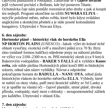
čajovými plantážemi a vodopády. Zastavíme se v
čajové továrně
jejíž vybavení pochází z Belfastu, kde byl postaven Titanic.
Ochutnávka čaje nám pomůže rozeznávat jeho druhy a pak si koupit
ten nejlepší. Program ukončíme na tržišti
NUWARA ELIYA
–
nejvýše položené město, město světla, které bylo kdysi ovládáno
anglickými a skotskými pěstiteli a je stále poseté koloniálními
bungalovy. Ubytování v Nuwara Eliya.
6. den zájezdu:
Hortonské pláně – historický vlak do horského Ella
NP HORTON PLAINS
(UNESCO) - fakult. výlet do krásné tiché
oblasti vysočiny, exotická zvěř a množství ptáků (cca 70 $). Brzy
ráno (snídaně formou balíčku) odjedeme jeepy na náhorní plošinu
ve výšce cca 2100–2300 m n. m. Pěší turistický okruh (cca 9 km) k
Bakerovým vodopádům –
BAKER´S FALLS
až k vyhlídce
Konec
světa
, zde náhle plošina Hortonských plání končí 880 m hlubokým
srázem, odtud sám název vyhlídky. Návrat a odpoledne
pokračujeme horami do
BADULLA – NANU OYA
, odtud jízda
historickým vlakem do horského městečka
ELLA
. Výhledy, které
se nabízí za okny vlaku, patří mezi ikonické záběry ze Srí Lanky a
vy je spatříte na vlastní oči – čajové plantáže, strmé pláně, divoká
příroda, vodopády, starý most s oblouky – nezapomenutelný zážitek
pro každého. Ubytování v oblasti Ella.
7. den zájezdu: