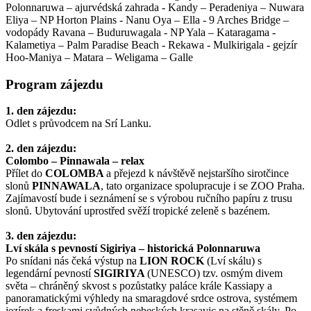
Polonnaruwa – ajurvédská zahrada - Kandy – Peradeniya – Nuwara
Eliya – NP Horton Plains - Nanu Oya – Ella - 9 Arches Bridge –
vodopády Ravana – Buduruwagala - NP Yala – Kataragama -
Kalametiya – Palm Paradise Beach - Rekawa - Mulkirigala - gejzír
Hoo-Maniya – Matara – Weligama – Galle
Program zájezdu
1. den zájezdu:
Odlet s průvodcem na Srí Lanku.
2. den zájezdu:
Colombo – Pinnawala – relax
Přílet do
COLOMBA
a přejezd k návštěvě nejstaršího sirotčince
slonů
PINNAWALA
, tato organizace spolupracuje i se ZOO Praha.
Zajímavostí bude i seznámení se s výrobou ručního papíru z trusu
slonů. Ubytování uprostřed svěží tropické zeleně s bazénem.
3. den zájezdu:
Lví skála s pevností Sigiriya – historická Polonnaruwa
Po snídani nás čeká výstup na
LION ROCK
(Lví skálu) s
legendární pevností
SIGIRIYA
(UNESCO) tzv. osmým divem
světa – chráněný skvost s pozůstatky paláce krále Kassiapy a
panoramatickými výhledy na smaragdové srdce ostrova, systémem
jezírek a freskami svůdných nebeských krasavic na stěně skály. Po