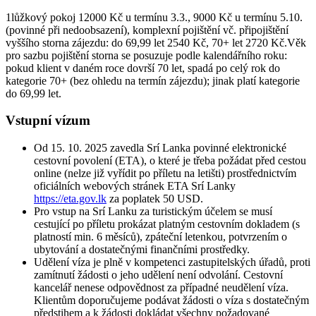
1lůžkový pokoj 12000 Kč u termínu 3.3., 9000 Kč u termínu 5.10.
(povinné při nedoobsazení), komplexní pojištění vč. připojištění
vyššího storna zájezdu: do 69,99 let 2540 Kč, 70+ let 2720 Kč.Věk
pro sazbu pojištění storna se posuzuje podle kalendářního roku:
pokud klient v daném roce dovrší 70 let, spadá po celý rok do
kategorie 70+ (bez ohledu na termín zájezdu); jinak platí kategorie
do 69,99 let.
Vstupní vízum
Od 15. 10. 2025 zavedla Srí Lanka povinné elektronické
cestovní povolení (ETA), o které je třeba požádat před cestou
online (nelze již vyřídit po příletu na letišti) prostřednictvím
oficiálních webových stránek ETA Srí Lanky
https://eta.gov.lk
za poplatek 50 USD.
Pro vstup na Srí Lanku za turistickým účelem se musí
cestující po příletu prokázat platným cestovním dokladem (s
platností min. 6 měsíců), zpáteční letenkou, potvrzením o
ubytování a dostatečnými finančními prostředky.
Udělení víza je plně v kompetenci zastupitelských úřadů, proti
zamítnutí žádosti o jeho udělení není odvolání. Cestovní
kancelář nenese odpovědnost za případné neudělení víza.
Klientům doporučujeme podávat žádosti o víza s dostatečným
předstihem a k žádosti dokládat všechny požadované