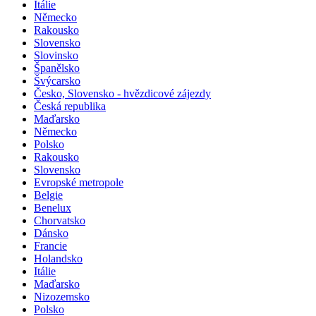
Itálie
Německo
Rakousko
Slovensko
Slovinsko
Španělsko
Švýcarsko
Česko, Slovensko - hvězdicové zájezdy
Česká republika
Maďarsko
Německo
Polsko
Rakousko
Slovensko
Evropské metropole
Belgie
Benelux
Chorvatsko
Dánsko
Francie
Holandsko
Itálie
Maďarsko
Nizozemsko
Polsko