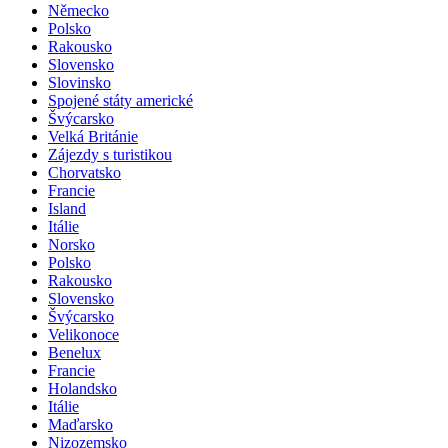
Německo
Polsko
Rakousko
Slovensko
Slovinsko
Spojené státy americké
Švýcarsko
Velká Británie
Zájezdy s turistikou
Chorvatsko
Francie
Island
Itálie
Norsko
Polsko
Rakousko
Slovensko
Švýcarsko
Velikonoce
Benelux
Francie
Holandsko
Itálie
Maďarsko
Nizozemsko