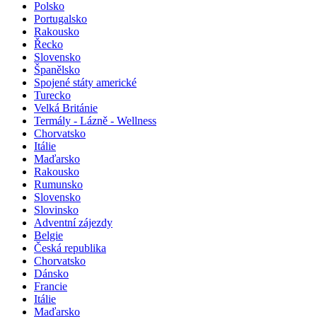
Polsko
Portugalsko
Rakousko
Řecko
Slovensko
Španělsko
Spojené státy americké
Turecko
Velká Británie
Termály - Lázně - Wellness
Chorvatsko
Itálie
Maďarsko
Rakousko
Rumunsko
Slovensko
Slovinsko
Adventní zájezdy
Belgie
Česká republika
Chorvatsko
Dánsko
Francie
Itálie
Maďarsko