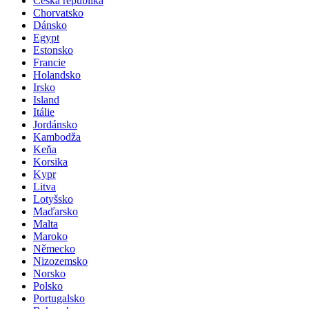
Česká republika
Chorvatsko
Dánsko
Egypt
Estonsko
Francie
Holandsko
Irsko
Island
Itálie
Jordánsko
Kambodža
Keňa
Korsika
Kypr
Litva
Lotyšsko
Maďarsko
Malta
Maroko
Německo
Nizozemsko
Norsko
Polsko
Portugalsko