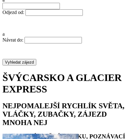
Odjezd od:
a
Návrat do:
ŠVÝCARSKO A GLACIER
EXPRESS
NEJPOMALEJŠÍ RYCHLÍK SVĚTA,
VLÁČKY, ZUBAČKY, ZÁJEZD
MNOHA NEJ
DOVOLENÁ VE ŠVÝCARSKU, POZNÁVACÍ