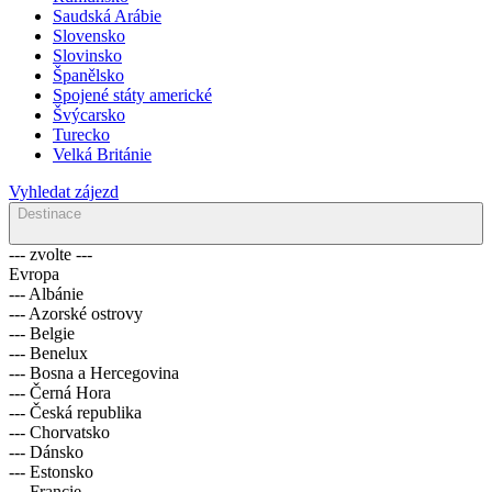
Saudská Arábie
Slovensko
Slovinsko
Španělsko
Spojené státy americké
Švýcarsko
Turecko
Velká Británie
Vyhledat zájezd
Destinace
--- zvolte ---
Evropa
--- Albánie
--- Azorské ostrovy
--- Belgie
--- Benelux
--- Bosna a Hercegovina
--- Černá Hora
--- Česká republika
--- Chorvatsko
--- Dánsko
--- Estonsko
--- Francie