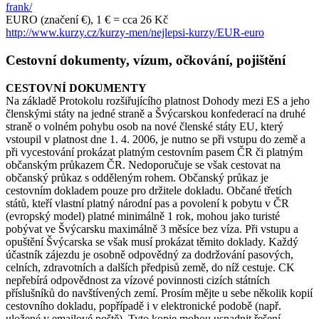
frank/
EURO (značení €), 1 € = cca 26 Kč
http://www.kurzy.cz/kurzy-men/nejlepsi-kurzy/EUR-euro
Cestovní dokumenty, vízum, očkování, pojištění
CESTOVNÍ DOKUMENTY
Na základě Protokolu rozšiřujícího platnost Dohody mezi ES a jeho
členskými státy na jedné straně a Švýcarskou konfederací na druhé
straně o volném pohybu osob na nové členské státy EU, který
vstoupil v platnost dne 1. 4. 2006, je nutno se při vstupu do země a
při vycestování prokázat platným cestovním pasem ČR či platným
občanským průkazem ČR. Nedoporučuje se však cestovat na
občanský průkaz s odděleným rohem. Občanský průkaz je
cestovním dokladem pouze pro držitele dokladu. Občané třetích
států, kteří vlastní platný národní pas a povolení k pobytu v ČR
(evropský model) platné minimálně 1 rok, mohou jako turisté
pobývat ve Švýcarsku maximálně 3 měsíce bez víza. Při vstupu a
opuštění Švýcarska se však musí prokázat těmito doklady. Každý
účastník zájezdu je osobně odpovědný za dodržování pasových,
celních, zdravotních a dalších předpisů země, do níž cestuje. CK
nepřebírá odpovědnost za vízové povinnosti cizích státních
příslušníků do navštívených zemí. Prosím mějte u sebe několik kopií
cestovního dokladu, popřípadě i v elektronické podobě (např.
uložené v emailové poště). Tyto kopie mohou usnadnit řešení