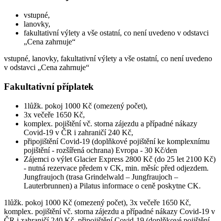
vstupné,
lanovky,
fakultativní výlety a vše ostatní, co není uvedeno v odstavci
„Cena zahrnuje“
vstupné, lanovky, fakultativní výlety a vše ostatní, co není uvedeno
v odstavci „Cena zahrnuje“
Fakultativní příplatek
1lůžk. pokoj 1000 Kč (omezený počet),
3x večeře 1650 Kč,
komplex. pojištění vč. storna zájezdu a případné nákazy
Covid-19 v ČR i zahraničí 240 Kč,
připojištění Covid-19 (doplňkové pojištění ke komplexnímu
pojištění - rozšířená ochrana) Evropa - 30 Kč/den
Zájemci o výlet Glacier Express 2800 Kč (do 25 let 2100 Kč)
- nutná rezervace předem v CK, min. měsíc před odjezdem.
Jungfraujoch (trasa Grindelwald – Jungfraujoch –
Lauterbrunnen) a Pilatus informace o ceně poskytne CK.
1lůžk. pokoj 1000 Kč (omezený počet), 3x večeře 1650 Kč,
komplex. pojištění vč. storna zájezdu a případné nákazy Covid-19 v
ČR i zahraničí 240 Kč, připojištění Covid-19 (doplňkové pojištění