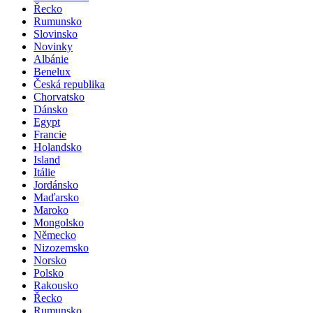
Řecko
Rumunsko
Slovinsko
Novinky
Albánie
Benelux
Česká republika
Chorvatsko
Dánsko
Egypt
Francie
Holandsko
Island
Itálie
Jordánsko
Maďarsko
Maroko
Mongolsko
Německo
Nizozemsko
Norsko
Polsko
Rakousko
Řecko
Rumunsko