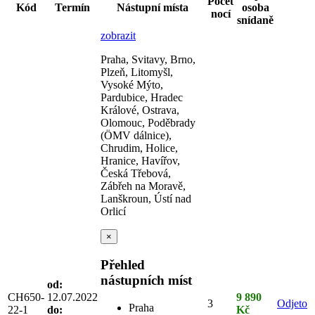
Počet
Kód
Termín
Nástupní místa
osoba
nocí
snídaně
zobrazit
Praha, Svitavy, Brno,
Plzeň, Litomyšl,
Vysoké Mýto,
Pardubice, Hradec
Králové, Ostrava,
Olomouc, Poděbrady
(ÖMV dálnice),
Chrudim, Holice,
Hranice, Havířov,
Česká Třebová,
Zábřeh na Moravě,
Lanškroun, Ústí nad
Orlicí
×
Přehled
nástupních míst
od:
CH650-
12.07.2022
9 890
3
Odjeto
Praha
22-1
do:
Kč