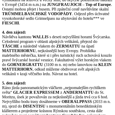
v Evropě (3454 m n.m.) na
JUNGFRAUJOCH
–
Top of Europe
.
Ostatní mohou přejet i busem. Při zpáteční cestě navštívíme skalní
TRÜMMELBASCHSKÉ VODOPÁDY
. Odjezd přes úchvatné
vysokohorské sedlo Grimselpass na ubytování do hotelu*** ve
FIESCHI
.
4. den zájezd:
Návštěva kantonu
WALLIS
s deseti nejvyššími horami Švýcarska.
Celodenní program v oblasti alpských velikánů, přejezd do
TÄSCHE
a následně vlakem do
ZERMATTU
na úpatí
MATTERHORNU
, nejkrásnější hory Evropy. Prohlídka
malebného městečka, které si i přes turistický ruch uchovává kouzlo
pravé švýcarské horské vesnice. Fakultativní výlet horským vlakem
do
GORNERGRATTU
(3100 m n. m) nebo lanovkou na
KLEIN
MATTERHORN
, odkud můžeme obdivovat svět alpských
velikánů v kraji věčného ledu. Návrat na hotel.
5. den zájezd:
Ráno jízda panoramatickým vláčkem „nejpomalejším rychlíkem
světa“
GLACIER EXPRESSEM
z
ANDERMATTU
do St.
Moritzu, úsek je považován za nejkrásnější a jízda trvá cca 6 hod.
Nejvyššího bodu trasy dosáhneme v
OBERALPPASS
(2033 m n.
m), sjezd do
DISENTISU
s monumentálním benediktinským
klášterem a projedeme krásnou Rýnskou soutěskou, cesta dále