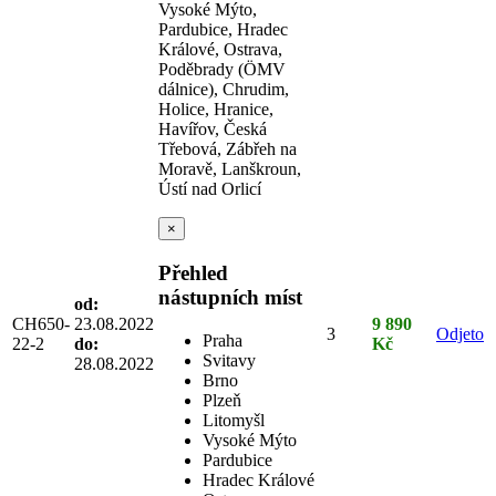
Vysoké Mýto,
Pardubice, Hradec
Králové, Ostrava,
Poděbrady (ÖMV
dálnice), Chrudim,
Holice, Hranice,
Havířov, Česká
Třebová, Zábřeh na
Moravě, Lanškroun,
Ústí nad Orlicí
×
Přehled
nástupních míst
od:
CH650-
23.08.2022
9 890
3
Odjeto
Praha
22-2
do:
Kč
Svitavy
28.08.2022
Brno
Plzeň
Litomyšl
Vysoké Mýto
Pardubice
Hradec Králové