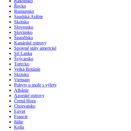
Rakousko
Řecko
Rumunsko
Saudská Arábie
Skotsko
Slovensko
Slovinsko
Španělsko
Kanárské ostrovy
Spojené státy americké
Srí Lanka
Švýcarsko
Turecko
Velká Británie
Skotsko
Vietnam
Pobyty u moře s výlety
Albánie
Azorské ostrovy
Černá Hora
Chorvatsko
Egypt
Francie
Itálie
Keňa