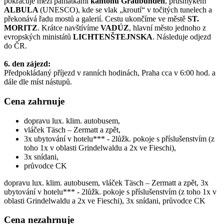
pokračuje mezi památkami
kantonu Graubünden
, průsmykem
ALBULA
(UNESCO), kde se vlak „kroutí“ v točitých tunelech a
překonává řadu mostů a galerií. Cestu ukončíme ve městě
ST.
MORITZ
. Krátce navštívíme
VADÚZ
, hlavní město jednoho z
evropských ministátů
LICHTENŠTEJNSKA
. Následuje odjezd
do ČR.
6. den zájezd:
Předpokládaný příjezd v ranních hodinách, Praha cca v 6:00 hod. a
dále dle míst nástupů.
Cena zahrnuje
dopravu lux. klim. autobusem,
vláček Täsch – Zermatt a zpět,
3x ubytování v hotelu*** - 2lůžk. pokoje s příslušenstvím (z
toho 1x v oblasti Grindelwaldu a 2x ve Fieschi),
3x snídani,
průvodce CK
dopravu lux. klim. autobusem, vláček Täsch – Zermatt a zpět, 3x
ubytování v hotelu*** - 2lůžk. pokoje s příslušenstvím (z toho 1x v
oblasti Grindelwaldu a 2x ve Fieschi), 3x snídani, průvodce CK
Cena nezahrnuje