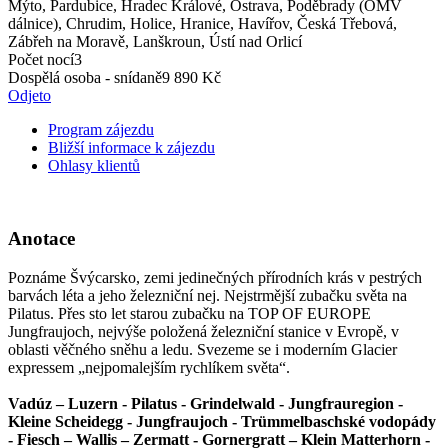
Mýto, Pardubice, Hradec Králové, Ostrava, Poděbrady (ÖMV
dálnice), Chrudim, Holice, Hranice, Havířov, Česká Třebová,
Zábřeh na Moravě, Lanškroun, Ústí nad Orlicí
Počet nocí
3
Dospělá osoba - snídaně
9 890 Kč
Odjeto
Program zájezdu
Bližší informace k zájezdu
Ohlasy klientů
Anotace
Poznáme Švýcarsko, zemi jedinečných přírodních krás v pestrých
barvách léta a jeho železniční nej. Nejstrmější zubačku světa na
Pilatus. Přes sto let starou zubačku na TOP OF EUROPE
Jungfraujoch, nejvýše položená železniční stanice v Evropě, v
oblasti věčného sněhu a ledu. Svezeme se i moderním Glacier
expressem „nejpomalejším rychlíkem světa“.
Vadúz – Luzern - Pilatus - Grindelwald - Jungfrauregion -
Kleine Scheidegg - Jungfraujoch - Trümmelbaschské vodopády
- Fiesch – Wallis – Zermatt - Gornergratt – Klein Matterhorn -