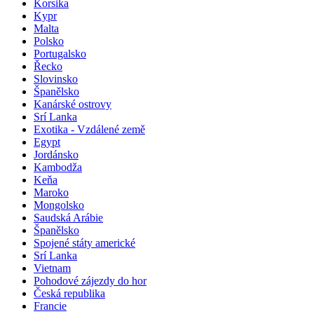
Korsika
Kypr
Malta
Polsko
Portugalsko
Řecko
Slovinsko
Španělsko
Kanárské ostrovy
Srí Lanka
Exotika - Vzdálené země
Egypt
Jordánsko
Kambodža
Keňa
Maroko
Mongolsko
Saudská Arábie
Španělsko
Spojené státy americké
Srí Lanka
Vietnam
Pohodové zájezdy do hor
Česká republika
Francie