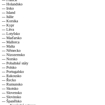
--- Holandsko
--- Irsko
--- Island
--- Itálie
--- Korsika
--- Kypr
--- Litva
--- Lotyšsko
--- Maďarsko
--- Mallorca
--- Malta
--- Německo
--- Nizozemsko
--- Norsko
--- Pobaltské státy
--- Polsko
--- Portugalsko
--- Rakousko
--- Řecko
--- Rumunsko
--- Skotsko
--- Slovensko
--- Slovinsko
--- Španělsko