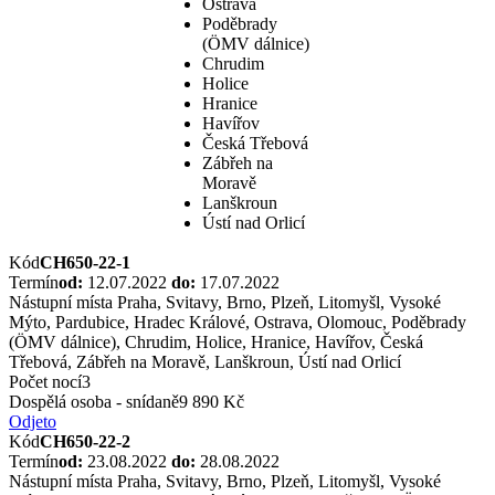
Ostrava
Poděbrady
(ÖMV dálnice)
Chrudim
Holice
Hranice
Havířov
Česká Třebová
Zábřeh na
Moravě
Lanškroun
Ústí nad Orlicí
Kód
CH650-22-1
Termín
od:
12.07.2022
do:
17.07.2022
Nástupní místa
Praha, Svitavy, Brno, Plzeň, Litomyšl, Vysoké
Mýto, Pardubice, Hradec Králové, Ostrava, Olomouc, Poděbrady
(ÖMV dálnice), Chrudim, Holice, Hranice, Havířov, Česká
Třebová, Zábřeh na Moravě, Lanškroun, Ústí nad Orlicí
Počet nocí
3
Dospělá osoba - snídaně
9 890 Kč
Odjeto
Kód
CH650-22-2
Termín
od:
23.08.2022
do:
28.08.2022
Nástupní místa
Praha, Svitavy, Brno, Plzeň, Litomyšl, Vysoké