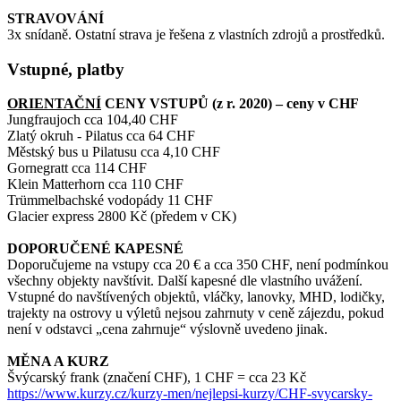
STRAVOVÁNÍ
3x snídaně. Ostatní strava je řešena z vlastních zdrojů a prostředků.
Vstupné, platby
ORIENTAČNÍ
CENY VSTUPŮ (z r. 2020) – ceny v CHF
Jungfraujoch cca 104,40 CHF
Zlatý okruh - Pilatus cca 64 CHF
Městský bus u Pilatusu cca 4,10 CHF
Gornegratt cca 114 CHF
Klein Matterhorn cca 110 CHF
Trümmelbachské vodopády 11 CHF
Glacier express 2800 Kč (předem v CK)
DOPORUČENÉ KAPESNÉ
Doporučujeme na vstupy cca 20 € a cca 350 CHF, není podmínkou
všechny objekty navštívit. Další kapesné dle vlastního uvážení.
Vstupné do navštívených objektů, vláčky, lanovky, MHD, lodičky,
trajekty na ostrovy u výletů nejsou zahrnuty v ceně zájezdu, pokud
není v odstavci „cena zahrnuje“ výslovně uvedeno jinak.
MĚNA A KURZ
Švýcarský frank (značení CHF), 1 CHF = cca 23 Kč
https://www.kurzy.cz/kurzy-men/nejlepsi-kurzy/CHF-svycarsky-