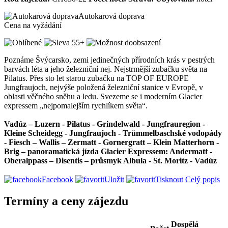
Autokarová doprava
Cena na vyžádání
Poznáme Švýcarsko, zemi jedinečných přírodních krás v pestrých
barvách léta a jeho železniční nej. Nejstrmější zubačku světa na
Pilatus. Přes sto let starou zubačku na TOP OF EUROPE
Jungfraujoch, nejvýše položená železniční stanice v Evropě, v
oblasti věčného sněhu a ledu. Svezeme se i moderním Glacier
expressem „nejpomalejším rychlíkem světa“.
Vadúz – Luzern - Pilatus - Grindelwald - Jungfrauregion -
Kleine Scheidegg - Jungfraujoch - Trümmelbaschské vodopády
- Fiesch – Wallis – Zermatt - Gornergratt – Klein Matterhorn -
Brig – panoramatická jízda Glacier Expressem: Andermatt -
Oberalppass – Disentis – průsmyk Albula - St. Moritz - Vadúz
Facebook
Uložit
Tisknout
Celý popis
Termíny a ceny zájezdu
Dospělá