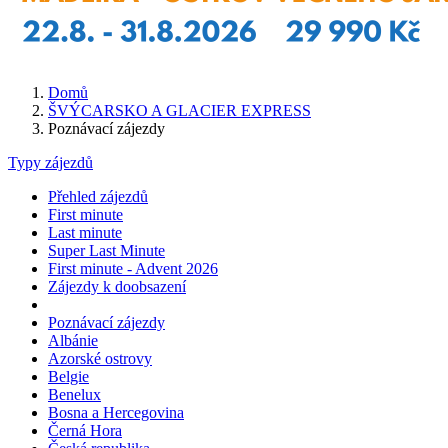
Domů
ŠVÝCARSKO A GLACIER EXPRESS
Poznávací zájezdy
Typy zájezdů
Přehled zájezdů
First minute
Last minute
Super Last Minute
First minute - Advent 2026
Zájezdy k doobsazení
Poznávací zájezdy
Albánie
Azorské ostrovy
Belgie
Benelux
Bosna a Hercegovina
Černá Hora