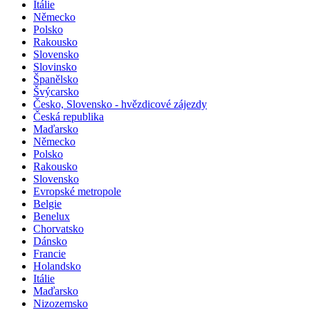
Itálie
Německo
Polsko
Rakousko
Slovensko
Slovinsko
Španělsko
Švýcarsko
Česko, Slovensko - hvězdicové zájezdy
Česká republika
Maďarsko
Německo
Polsko
Rakousko
Slovensko
Evropské metropole
Belgie
Benelux
Chorvatsko
Dánsko
Francie
Holandsko
Itálie
Maďarsko
Nizozemsko