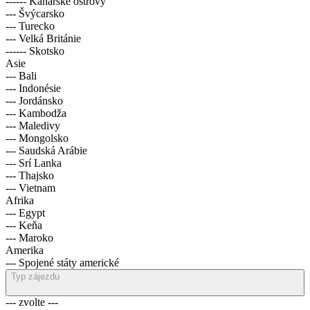
------ Kanárské ostrovy
--- Švýcarsko
--- Turecko
--- Velká Británie
------ Skotsko
Asie
--- Bali
--- Indonésie
--- Jordánsko
--- Kambodža
--- Maledivy
--- Mongolsko
--- Saudská Arábie
--- Srí Lanka
--- Thajsko
--- Vietnam
Afrika
--- Egypt
--- Keňa
--- Maroko
Amerika
--- Spojené státy americké
Typ zájezdu
--- zvolte ---