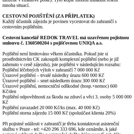
mnoha situací.
CESTOVNÍ POJIŠTĚNÍ (ZA PŘÍPLATEK)
Každý účastník zájezdu je povinen vycestovat do zahraničí s
cestovním pojištěním.
Cestovní kancelář REDOK TRAVEL má uzavřenou pojistnou
smlouvu č. 1360500204 s pojišťovnou UNIQA a.s.
Pojištění není limitováno věkem účastníka. Pokud jste si
prostřednictvím CK zakoupili komplexní pojištění (nebo je již
zahrnuto v ceně zájezdu), jste pojištěni v následujícím rozsahu:
Pojištění léčebných výloh v zahraničí 7 000 000 Kč
Úrazové pojištění – trvalé následky úrazu 600 000 Kč
Úrazové pojištění – smrt následkem úrazu 300 000 Kč
Úrazové pojištění, nemocniční odškodné (hosp.+nemoc) 600
Kč/den
Pojištění odpovědnosti za škodu na zdraví a věci 3. osoby 5 000 000
Kč
Pojištění zavazadel 20 000 Kč/ks (max. 40 000 Kč)
Pojištění storna zájezdu 15 000 Kč (spoluúčast klienta 20%)
Při pojistné události v zahraničí je třeba kontaktovat asistenční
službu v Praze - tel: +420 296 333 696, kde oznámíte, k jaké