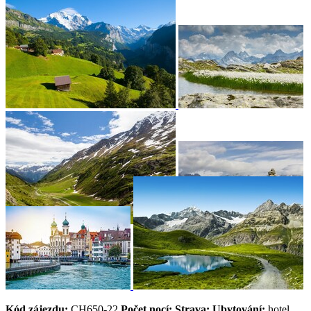
Kód zájezdu:
CH650-22
Počet nocí:
Strava:
Ubytování:
hotel