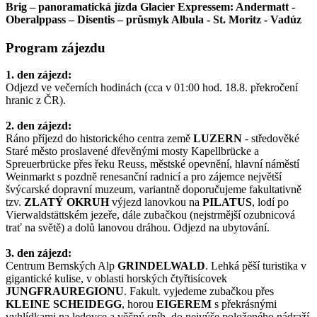
Brig – panoramatická jízda Glacier Expressem: Andermatt -
Oberalppass – Disentis – průsmyk Albula - St. Moritz - Vadúz
Program zájezdu
1. den zájezd:
Odjezd ve večerních hodinách (cca v 01:00 hod. 18.8. překročení
hranic z ČR).
2. den zájezd:
Ráno příjezd do historického centra země
LUZERN
- středověké
Staré město proslavené dřevěnými mosty Kapellbrücke a
Spreuerbrücke přes řeku Reuss, městské opevnění, hlavní náměstí
Weinmarkt s pozdně renesanční radnicí a pro zájemce největší
švýcarské dopravní muzeum, variantně doporučujeme fakultativně
tzv.
ZLATÝ OKRUH
výjezd lanovkou na
PILATUS
, lodí po
Vierwaldstättském jezeře, dále zubačkou (nejstrmější ozubnicová
trať na světě) a dolů lanovou dráhou. Odjezd na ubytování.
3. den zájezd:
Centrum Bernských Alp
GRINDELWALD
. Lehká pěší turistika v
gigantické kulise, v oblasti horských čtyřtisícovek
JUNGFRAUREGIONU
. Fakult. vyjedeme zubačkou přes
KLEINE SCHEIDEGG
, horou
EIGEREM
s překrásnými
vyhlídkami na ledovce a věčný sníh, do nejvýše položeného nádraží