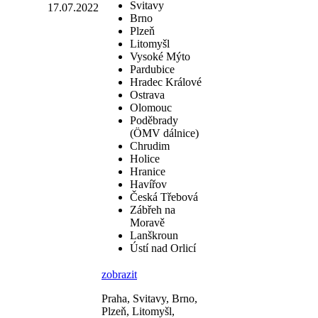
Svitavy
17.07.2022
Brno
Plzeň
Litomyšl
Vysoké Mýto
Pardubice
Hradec Králové
Ostrava
Olomouc
Poděbrady
(ÖMV dálnice)
Chrudim
Holice
Hranice
Havířov
Česká Třebová
Zábřeh na
Moravě
Lanškroun
Ústí nad Orlicí
zobrazit
Praha, Svitavy, Brno,
Plzeň, Litomyšl,