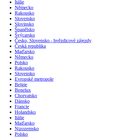
Itálie
Německo
Rakousko
Slovensko
Slovinsko
Španělsko
Švýcarsko
Česko, Slovensko - hvězdicové zájezdy
Česká republika
Maďarsko
Německo
Polsko
Rakousko
Slovensko
Evropské metropole
Belgie
Benelux
Chorvatsko
Dánsko
Francie
Holandsko
Itálie
Maďarsko
Nizozemsko
Polsko