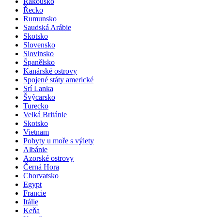
Rakousko
Řecko
Rumunsko
Saudská Arábie
Skotsko
Slovensko
Slovinsko
Španělsko
Kanárské ostrovy
Spojené státy americké
Srí Lanka
Švýcarsko
Turecko
Velká Británie
Skotsko
Vietnam
Pobyty u moře s výlety
Albánie
Azorské ostrovy
Černá Hora
Chorvatsko
Egypt
Francie
Itálie
Keňa