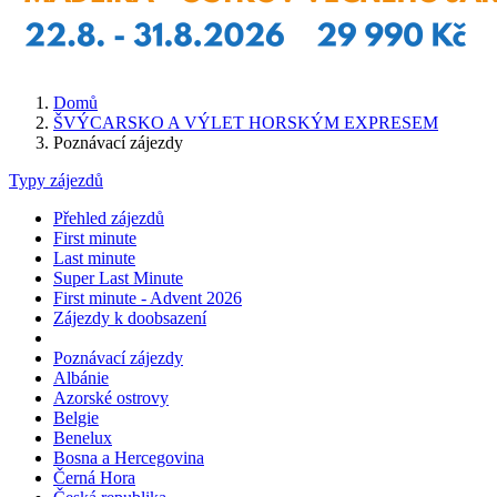
Domů
ŠVÝCARSKO A VÝLET HORSKÝM EXPRESEM
Poznávací zájezdy
Typy zájezdů
Přehled zájezdů
First minute
Last minute
Super Last Minute
First minute - Advent 2026
Zájezdy k doobsazení
Poznávací zájezdy
Albánie
Azorské ostrovy
Belgie
Benelux
Bosna a Hercegovina
Černá Hora