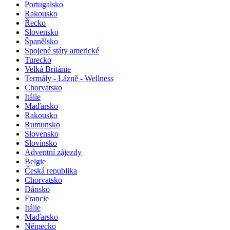
Portugalsko
Rakousko
Řecko
Slovensko
Španělsko
Spojené státy americké
Turecko
Velká Británie
Termály - Lázně - Wellness
Chorvatsko
Itálie
Maďarsko
Rakousko
Rumunsko
Slovensko
Slovinsko
Adventní zájezdy
Belgie
Česká republika
Chorvatsko
Dánsko
Francie
Itálie
Maďarsko
Německo