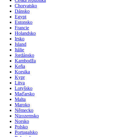
Česká republika
Chorvatsko
Dánsko
Egypt
Estonsko
Francie
Holandsko
Irsko
Island
Itálie
Jordánsko
Kambodža
Keňa
Korsika
Kypr
Litva
Lotyšsko
Maďarsko
Malta
Maroko
Německo
Nizozemsko
Norsko
Polsko
Portugalsko