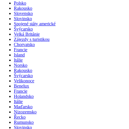
Polsko
Rakousko
Slovensko
Slovinsko
Spojené státy americké
Švýcarsko
Velká Británie
Zájezdy s turistikou
Chorvatsko
Francie
Island
Itálie
Norsko
Rakousko
Švýcarsko
Velikonoce
Benelux
Francie
Holandsko
Itálie
Maďarsko
Nizozemsko
Řecko
Rumunsko
Slovinsko