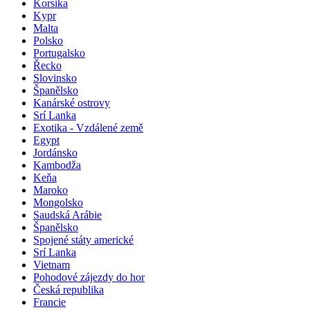
Korsika
Kypr
Malta
Polsko
Portugalsko
Řecko
Slovinsko
Španělsko
Kanárské ostrovy
Srí Lanka
Exotika - Vzdálené země
Egypt
Jordánsko
Kambodža
Keňa
Maroko
Mongolsko
Saudská Arábie
Španělsko
Spojené státy americké
Srí Lanka
Vietnam
Pohodové zájezdy do hor
Česká republika
Francie