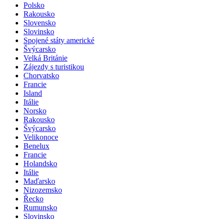
Polsko
Rakousko
Slovensko
Slovinsko
Spojené státy americké
Švýcarsko
Velká Británie
Zájezdy s turistikou
Chorvatsko
Francie
Island
Itálie
Norsko
Rakousko
Švýcarsko
Velikonoce
Benelux
Francie
Holandsko
Itálie
Maďarsko
Nizozemsko
Řecko
Rumunsko
Slovinsko