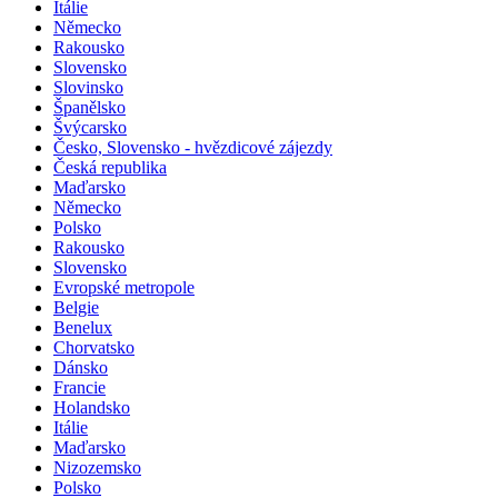
Itálie
Německo
Rakousko
Slovensko
Slovinsko
Španělsko
Švýcarsko
Česko, Slovensko - hvězdicové zájezdy
Česká republika
Maďarsko
Německo
Polsko
Rakousko
Slovensko
Evropské metropole
Belgie
Benelux
Chorvatsko
Dánsko
Francie
Holandsko
Itálie
Maďarsko
Nizozemsko
Polsko