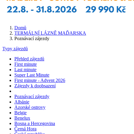
Domů
TERMÁLNÍ LÁZNĚ MAĎARSKA
Poznávací zájezdy
Typy zájezdů
Přehled zájezdů
First minute
Last minute
Super Last Minute
First minute - Advent 2026
Zájezdy k doobsazení
Poznávací zájezdy
Albánie
Azorské ostrovy
Belgie
Benelux
Bosna a Hercegovina
Černá Hora