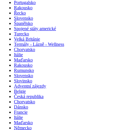
Portugalsko
Rakousko
Řecko
Slovensko
Španělsko
Spojené státy americké
Turecko
Velká Británie
Termály - Lázně - Wellness
Chorvatsko
Itálie
Maďarsko
Rakousko
Rumunsko
Slovensko
Slovinsko
Adventní zájezdy
Belgie
Česká republika
Chorvatsko
Dánsko
Francie
Itálie
Maďarsko
Německo