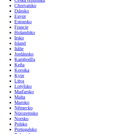
Česká republika
Chorvatsko
Dánsko
Egypt
Estonsko
Francie
Holandsko
Irsko
Island
Itálie
Jordánsko
Kambodža
Keňa
Korsika
Kypr
Litva
Lotyšsko
Maďarsko
Malta
Maroko
Německo
Nizozemsko
Norsko
Polsko
Portugalsko