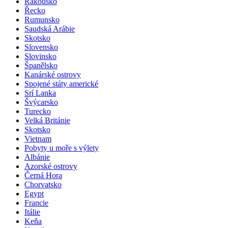
Rakousko
Řecko
Rumunsko
Saudská Arábie
Skotsko
Slovensko
Slovinsko
Španělsko
Kanárské ostrovy
Spojené státy americké
Srí Lanka
Švýcarsko
Turecko
Velká Británie
Skotsko
Vietnam
Pobyty u moře s výlety
Albánie
Azorské ostrovy
Černá Hora
Chorvatsko
Egypt
Francie
Itálie
Keňa