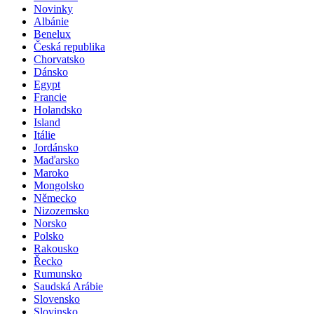
Novinky
Albánie
Benelux
Česká republika
Chorvatsko
Dánsko
Egypt
Francie
Holandsko
Island
Itálie
Jordánsko
Maďarsko
Maroko
Mongolsko
Německo
Nizozemsko
Norsko
Polsko
Rakousko
Řecko
Rumunsko
Saudská Arábie
Slovensko
Slovinsko