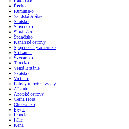
Rakousko
Řecko
Rumunsko
Saudská Arábie
Skotsko
Slovensko
Slovinsko
Španělsko
Kanárské ostrovy
Spojené státy americké
Srí Lanka
Švýcarsko
Turecko
Velká Británie
Skotsko
Vietnam
Pobyty u moře s výlety
Albánie
Azorské ostrovy
Černá Hora
Chorvatsko
Egypt
Francie
Itálie
Keňa