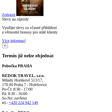
Zobrazit
Slevy na zájezdy
Využijte slevy za včasné přihlášení
a věrnostní bonusy pro stálé klienty
Více informací
×
Termín již nelze objednat
Pobočka PRAHA
REDOK TRAVEL, s.r.o.
Milady Horákové 513/17,
170 00 Praha 7 - Holešovice
Po-Čt:
8:30 - 17:00
Pá:
8:30 - 16:00
So-Ne:
zavřeno
tel.:
+420 224 942 149