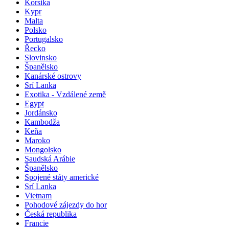
Korsika
Kypr
Malta
Polsko
Portugalsko
Řecko
Slovinsko
Španělsko
Kanárské ostrovy
Srí Lanka
Exotika - Vzdálené země
Egypt
Jordánsko
Kambodža
Keňa
Maroko
Mongolsko
Saudská Arábie
Španělsko
Spojené státy americké
Srí Lanka
Vietnam
Pohodové zájezdy do hor
Česká republika
Francie