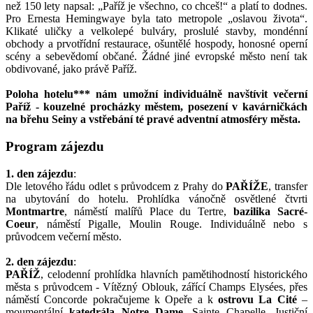
než 150 lety napsal: „Paříž je všechno, co chceš!“ a platí to dodnes.
Pro Ernesta Hemingwaye byla tato metropole „oslavou života“.
Klikaté uličky a velkolepé bulváry, proslulé stavby, mondénní
obchody a prvotřídní restaurace, ošuntělé hospody, honosné operní
scény a sebevědomí občané. Žádné jiné evropské město není tak
obdivované, jako právě Paříž.
Poloha hotelu*** nám umožní individuálně navštívit večerní
Paříž - kouzelné procházky městem, posezení v kavárničkách
na břehu Seiny a vstřebání té pravé adventní atmosféry města.
Program zájezdu
1. den zájezdu
:
Dle letového řádu odlet s průvodcem z Prahy do
PAŘÍŽE
, transfer
na ubytování do hotelu. Prohlídka vánočně osvětlené čtvrti
Montmartre
, náměstí malířů Place du Tertre,
bazilika Sacré-
Coeur
, náměstí Pigalle, Moulin Rouge. Individuálně nebo s
průvodcem večerní město.
2. den zájezdu
:
PAŘÍŽ
, celodenní prohlídka hlavních pamětihodností historického
města s průvodcem - Vítězný Oblouk, zářící Champs Elysées, přes
náměstí Concorde pokračujeme k Opeře a k
ostrovu La Cité
–
moumentální
katedrála Notre Dame
, Sainte Chapelle, Justiční