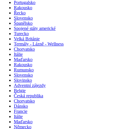
Portugalsko
Rakousko
Řecko
Slovensko
Španělsko
Spojené státy americké
Turecko
Velká Británie
Termály - Lázně - Wellness
Chorvatsko
Itálie
Maďarsko
Rakousko
Rumunsko
Slovensko
Slovinsko
Adventní zájezdy
Belgie
Česká republika
Chorvatsko
Dánsko
Francie
Itálie
Maďarsko
Německo