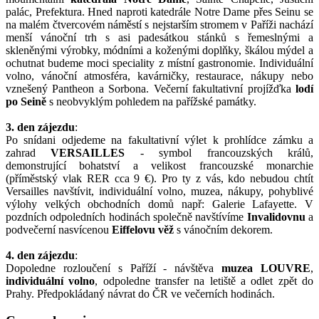
palác, Prefektura. Hned naproti katedrále Notre Dame přes Seinu se
na malém čtvercovém náměstí s nejstarším stromem v Paříži nachází
menší vánoční trh s asi padesátkou stánků s řemeslnými a
skleněnými výrobky, módními a koženými doplňky, škálou mýdel a
ochutnat budeme moci speciality z místní gastronomie. Individuální
volno, vánoční atmosféra, kavárničky, restaurace, nákupy nebo
vznešený Pantheon a Sorbona. Večerní fakultativní projížďka
lodí
po Seině
s neobvyklým pohledem na pařížské památky.
3. den zájezdu
:
Po snídani odjedeme na fakultativní výlet k prohlídce zámku a
zahrad
VERSAILLES
- symbol francouzských králů,
demonstrující bohatství a velikost francouzské monarchie
(příměstský vlak RER cca 9 €). Pro ty z vás, kdo nebudou chtít
Versailles navštívit, individuální volno, muzea, nákupy, pohyblivé
výlohy velkých obchodních domů např: Galerie Lafayette. V
pozdních odpoledních hodinách společně navštívíme
Invalidovnu
a
podvečerní nasvícenou
Eiffelovu věž
s vánočním dekorem.
4. den zájezdu
:
Dopoledne rozloučení s Paříží - návštěva
muzea LOUVRE
,
individuální volno
, odpoledne transfer na letiště a odlet zpět do
Prahy. Předpokládaný návrat do ČR ve večerních hodinách.