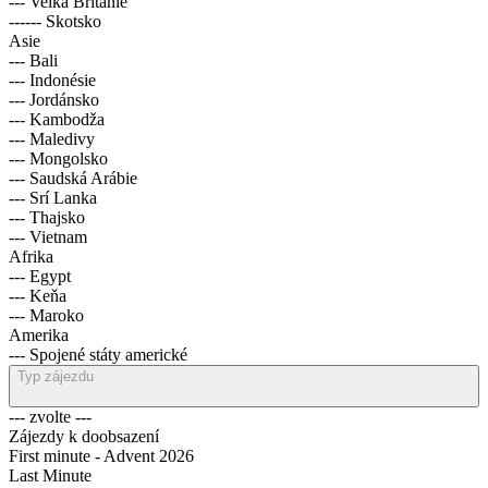
--- Velká Británie
------ Skotsko
Asie
--- Bali
--- Indonésie
--- Jordánsko
--- Kambodža
--- Maledivy
--- Mongolsko
--- Saudská Arábie
--- Srí Lanka
--- Thajsko
--- Vietnam
Afrika
--- Egypt
--- Keňa
--- Maroko
Amerika
--- Spojené státy americké
Typ zájezdu
--- zvolte ---
Zájezdy k doobsazení
First minute - Advent 2026
Last Minute