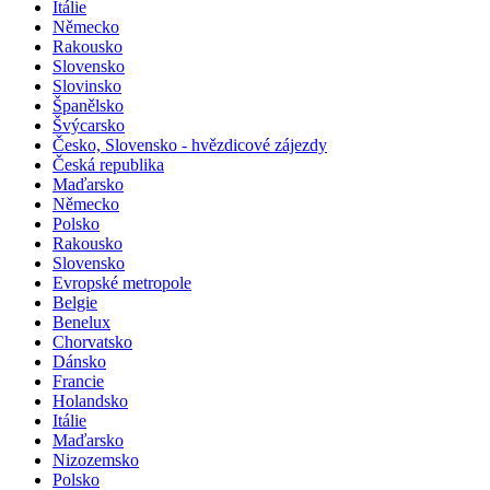
Itálie
Německo
Rakousko
Slovensko
Slovinsko
Španělsko
Švýcarsko
Česko, Slovensko - hvězdicové zájezdy
Česká republika
Maďarsko
Německo
Polsko
Rakousko
Slovensko
Evropské metropole
Belgie
Benelux
Chorvatsko
Dánsko
Francie
Holandsko
Itálie
Maďarsko
Nizozemsko
Polsko