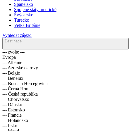
Španělsko
Spojené státy americké
Švýcarsko
Turecko
Velká Británie
Vyhledat zájezd
Destinace
--- zvolte ---
Evropa
--- Albánie
--- Azorské ostrovy
--- Belgie
--- Benelux
--- Bosna a Hercegovina
--- Černá Hora
--- Česká republika
--- Chorvatsko
--- Dánsko
--- Estonsko
--- Francie
--- Holandsko
--- Irsko
--- Island