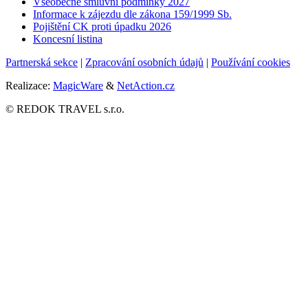
Všeobecné smluvní podmínky 2027
Informace k zájezdu dle zákona 159/1999 Sb.
Pojištění CK proti úpadku
2026
Koncesní listina
Partnerská sekce
|
Zpracování osobních údajů
|
Používání cookies
Realizace:
MagicWare
&
NetAction.cz
© REDOK TRAVEL s.r.o.