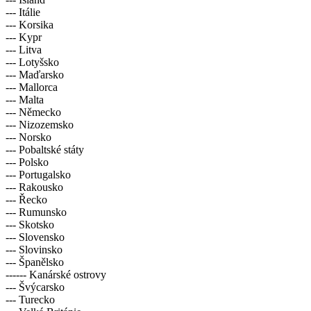
--- Itálie
--- Korsika
--- Kypr
--- Litva
--- Lotyšsko
--- Maďarsko
--- Mallorca
--- Malta
--- Německo
--- Nizozemsko
--- Norsko
--- Pobaltské státy
--- Polsko
--- Portugalsko
--- Rakousko
--- Řecko
--- Rumunsko
--- Skotsko
--- Slovensko
--- Slovinsko
--- Španělsko
------ Kanárské ostrovy
--- Švýcarsko
--- Turecko