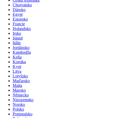
Česká republika
Chorvatsko
Dánsko
Egypt
Estonsko
Francie
Holandsko
Irsko
Island
Itálie
Jordánsko
Kambodža
Keňa
Korsika
Kypr
Litva
Lotyšsko
Maďarsko
Malta
Maroko
Německo
Nizozemsko
Norsko
Polsko
Portugalsko