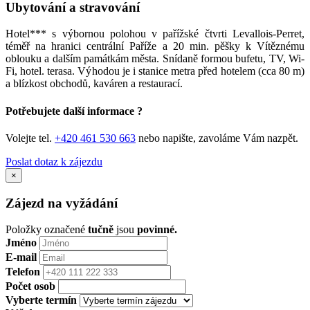
Ubytování a stravování
Hotel*** s výbornou polohou v pařížské čtvrti Levallois-Perret,
téměř na hranici centrální Paříže a 20 min. pěšky k Vítěznému
oblouku a dalším památkám města. Snídaně formou bufetu, TV, Wi-
Fi, hotel. terasa. Výhodou je i stanice metra před hotelem (cca 80 m)
a blízkost obchodů, kaváren a restaurací.
Potřebujete další informace ?
Volejte tel.
+420 461 530 663
nebo napište, zavoláme Vám nazpět.
Poslat dotaz k zájezdu
×
Zájezd na vyžádání
Položky označené
tučně
jsou
povinné.
Jméno
E-mail
Telefon
Počet osob
Vyberte termín