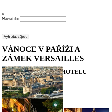
a
Návrat do:
VÁNOCE V PAŘÍŽI A
ZÁMEK VERSAILLES
VÝBORNÁ POLOHA HOTELU
•
•
•
•
•
•
•
•
•
•
•