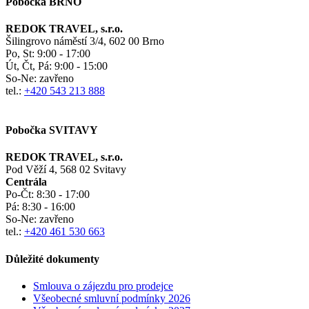
Pobočka BRNO
REDOK TRAVEL, s.r.o.
Šilingrovo náměstí 3/4, 602 00 Brno
Po, St:
9:00 - 17:00
Út, Čt, Pá: 9:00 - 15:00
So-Ne:
zavřeno
tel.:
+420 543 213 888
Pobočka SVITAVY
REDOK TRAVEL, s.r.o.
Pod Věží 4, 568 02 Svitavy
Centrála
Po-Čt:
8:30 - 17:00
Pá:
8:30 - 16:00
So-Ne:
zavřeno
tel.:
+420 461 530 663
Důležité dokumenty
Smlouva o zájezdu pro prodejce
Všeobecné smluvní podmínky
2026