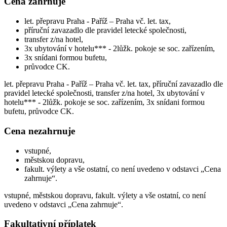
Cena zahrnuje
let. přepravu Praha - Paříž – Praha vč. let. tax,
příruční zavazadlo dle pravidel letecké společnosti,
transfer z/na hotel,
3x ubytování v hotelu*** - 2lůžk. pokoje se soc. zařízením,
3x snídani formou bufetu,
průvodce CK.
let. přepravu Praha - Paříž – Praha vč. let. tax, příruční zavazadlo dle
pravidel letecké společnosti, transfer z/na hotel, 3x ubytování v
hotelu*** - 2lůžk. pokoje se soc. zařízením, 3x snídani formou
bufetu, průvodce CK.
Cena nezahrnuje
vstupné,
městskou dopravu,
fakult. výlety a vše ostatní, co není uvedeno v odstavci „Cena
zahrnuje“.
vstupné, městskou dopravu, fakult. výlety a vše ostatní, co není
uvedeno v odstavci „Cena zahrnuje“.
Fakultativní příplatek