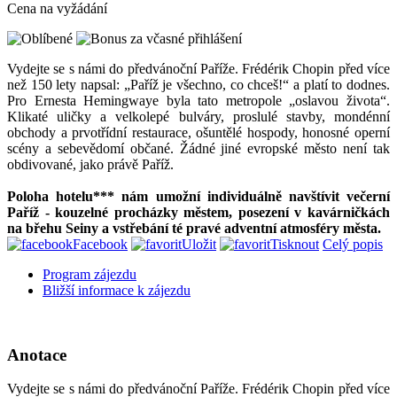
Cena na vyžádání
Vydejte se s námi do předvánoční Paříže. Frédérik Chopin před více
než 150 lety napsal: „Paříž je všechno, co chceš!“ a platí to dodnes.
Pro Ernesta Hemingwaye byla tato metropole „oslavou života“.
Klikaté uličky a velkolepé bulváry, proslulé stavby, mondénní
obchody a prvotřídní restaurace, ošuntělé hospody, honosné operní
scény a sebevědomí občané. Žádné jiné evropské město není tak
obdivované, jako právě Paříž.
Poloha hotelu*** nám umožní individuálně navštívit večerní
Paříž - kouzelné procházky městem, posezení v kavárničkách
na břehu Seiny a vstřebání té pravé adventní atmosféry města.
Facebook
Uložit
Tisknout
Celý popis
Program zájezdu
Bližší informace k zájezdu
Anotace
Vydejte se s námi do předvánoční Paříže. Frédérik Chopin před více