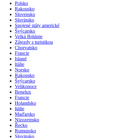
Polsko
Rakousko
Slovensko
Slovinsko
Spojené státy americké
Švýcarsko
Velká Británie
Zájezdy s turistikou
Chorvatsko
Francie
Island
Itálie
Norsko
Rakousko
Švýcarsko
Velikonoce
Benelux
Francie
Holandsko
Itálie
Maďarsko
Nizozemsko
Řecko
Rumunsko
Slovinsko