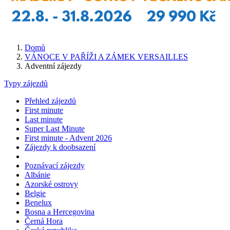
Domů
VÁNOCE V PAŘÍŽI A ZÁMEK VERSAILLES
Adventní zájezdy
Typy zájezdů
Přehled zájezdů
First minute
Last minute
Super Last Minute
First minute - Advent 2026
Zájezdy k doobsazení
Poznávací zájezdy
Albánie
Azorské ostrovy
Belgie
Benelux
Bosna a Hercegovina
Černá Hora