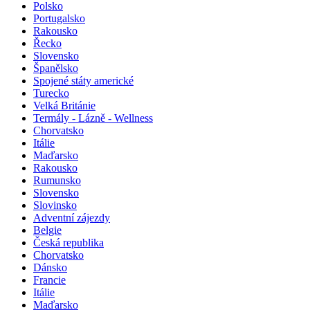
Polsko
Portugalsko
Rakousko
Řecko
Slovensko
Španělsko
Spojené státy americké
Turecko
Velká Británie
Termály - Lázně - Wellness
Chorvatsko
Itálie
Maďarsko
Rakousko
Rumunsko
Slovensko
Slovinsko
Adventní zájezdy
Belgie
Česká republika
Chorvatsko
Dánsko
Francie
Itálie
Maďarsko