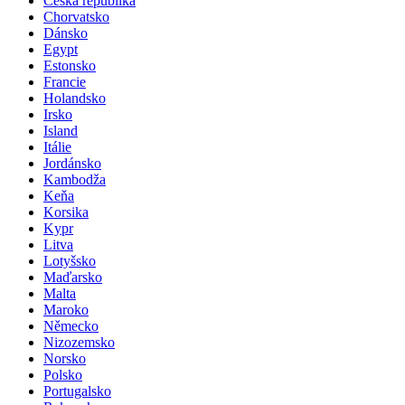
Česká republika
Chorvatsko
Dánsko
Egypt
Estonsko
Francie
Holandsko
Irsko
Island
Itálie
Jordánsko
Kambodža
Keňa
Korsika
Kypr
Litva
Lotyšsko
Maďarsko
Malta
Maroko
Německo
Nizozemsko
Norsko
Polsko
Portugalsko