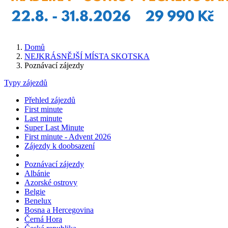
Domů
NEJKRÁSNĚJŠÍ MÍSTA SKOTSKA
Poznávací zájezdy
Typy zájezdů
Přehled zájezdů
First minute
Last minute
Super Last Minute
First minute - Advent 2026
Zájezdy k doobsazení
Poznávací zájezdy
Albánie
Azorské ostrovy
Belgie
Benelux
Bosna a Hercegovina
Černá Hora