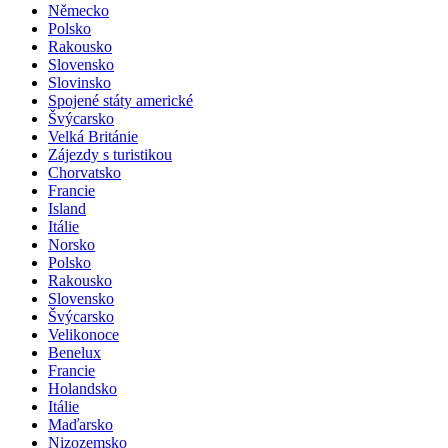
Německo
Polsko
Rakousko
Slovensko
Slovinsko
Spojené státy americké
Švýcarsko
Velká Británie
Zájezdy s turistikou
Chorvatsko
Francie
Island
Itálie
Norsko
Polsko
Rakousko
Slovensko
Švýcarsko
Velikonoce
Benelux
Francie
Holandsko
Itálie
Maďarsko
Nizozemsko