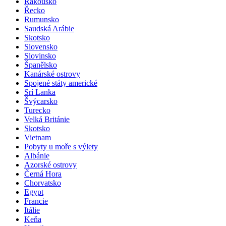
Rakousko
Řecko
Rumunsko
Saudská Arábie
Skotsko
Slovensko
Slovinsko
Španělsko
Kanárské ostrovy
Spojené státy americké
Srí Lanka
Švýcarsko
Turecko
Velká Británie
Skotsko
Vietnam
Pobyty u moře s výlety
Albánie
Azorské ostrovy
Černá Hora
Chorvatsko
Egypt
Francie
Itálie
Keňa