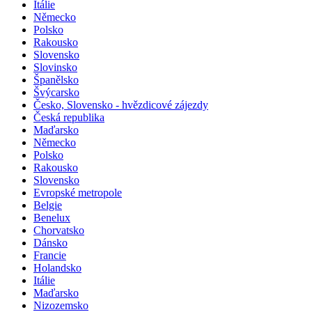
Itálie
Německo
Polsko
Rakousko
Slovensko
Slovinsko
Španělsko
Švýcarsko
Česko, Slovensko - hvězdicové zájezdy
Česká republika
Maďarsko
Německo
Polsko
Rakousko
Slovensko
Evropské metropole
Belgie
Benelux
Chorvatsko
Dánsko
Francie
Holandsko
Itálie
Maďarsko
Nizozemsko