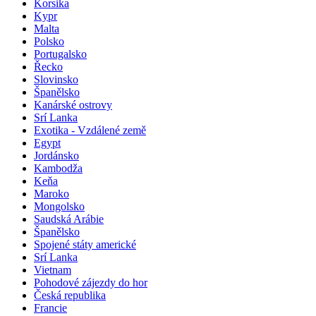
Korsika
Kypr
Malta
Polsko
Portugalsko
Řecko
Slovinsko
Španělsko
Kanárské ostrovy
Srí Lanka
Exotika - Vzdálené země
Egypt
Jordánsko
Kambodža
Keňa
Maroko
Mongolsko
Saudská Arábie
Španělsko
Spojené státy americké
Srí Lanka
Vietnam
Pohodové zájezdy do hor
Česká republika
Francie