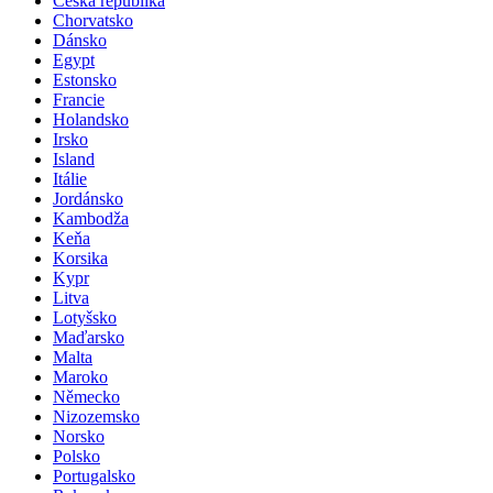
Česká republika
Chorvatsko
Dánsko
Egypt
Estonsko
Francie
Holandsko
Irsko
Island
Itálie
Jordánsko
Kambodža
Keňa
Korsika
Kypr
Litva
Lotyšsko
Maďarsko
Malta
Maroko
Německo
Nizozemsko
Norsko
Polsko
Portugalsko