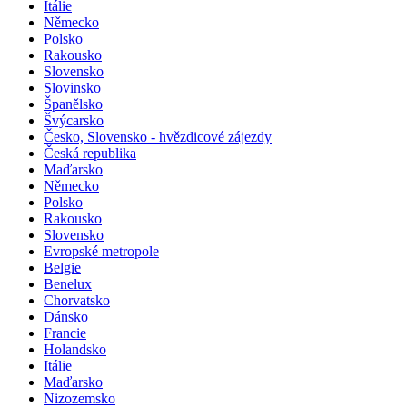
Itálie
Německo
Polsko
Rakousko
Slovensko
Slovinsko
Španělsko
Švýcarsko
Česko, Slovensko - hvězdicové zájezdy
Česká republika
Maďarsko
Německo
Polsko
Rakousko
Slovensko
Evropské metropole
Belgie
Benelux
Chorvatsko
Dánsko
Francie
Holandsko
Itálie
Maďarsko
Nizozemsko