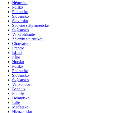
Německo
Polsko
Rakousko
Slovensko
Slovinsko
Spojené státy americké
Švýcarsko
Velká Británie
Zájezdy s turistikou
Chorvatsko
Francie
Island
Itálie
Norsko
Polsko
Rakousko
Slovensko
Švýcarsko
Velikonoce
Benelux
Francie
Holandsko
Itálie
Maďarsko
Nizozemsko