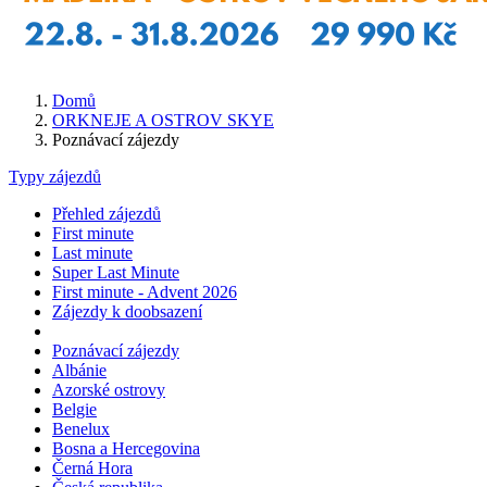
Domů
ORKNEJE A OSTROV SKYE
Poznávací zájezdy
Typy zájezdů
Přehled zájezdů
First minute
Last minute
Super Last Minute
First minute - Advent 2026
Zájezdy k doobsazení
Poznávací zájezdy
Albánie
Azorské ostrovy
Belgie
Benelux
Bosna a Hercegovina
Černá Hora