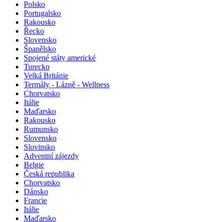
Polsko
Portugalsko
Rakousko
Řecko
Slovensko
Španělsko
Spojené státy americké
Turecko
Velká Británie
Termály - Lázně - Wellness
Chorvatsko
Itálie
Maďarsko
Rakousko
Rumunsko
Slovensko
Slovinsko
Adventní zájezdy
Belgie
Česká republika
Chorvatsko
Dánsko
Francie
Itálie
Maďarsko