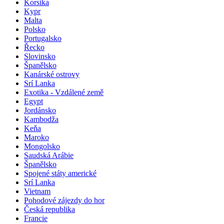
Korsika
Kypr
Malta
Polsko
Portugalsko
Řecko
Slovinsko
Španělsko
Kanárské ostrovy
Srí Lanka
Exotika - Vzdálené země
Egypt
Jordánsko
Kambodža
Keňa
Maroko
Mongolsko
Saudská Arábie
Španělsko
Spojené státy americké
Srí Lanka
Vietnam
Pohodové zájezdy do hor
Česká republika
Francie