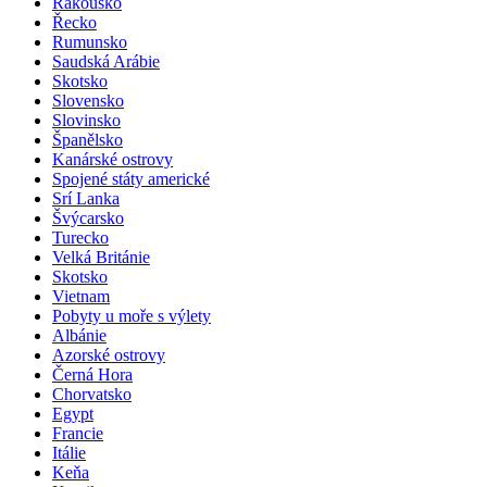
Rakousko
Řecko
Rumunsko
Saudská Arábie
Skotsko
Slovensko
Slovinsko
Španělsko
Kanárské ostrovy
Spojené státy americké
Srí Lanka
Švýcarsko
Turecko
Velká Británie
Skotsko
Vietnam
Pobyty u moře s výlety
Albánie
Azorské ostrovy
Černá Hora
Chorvatsko
Egypt
Francie
Itálie
Keňa