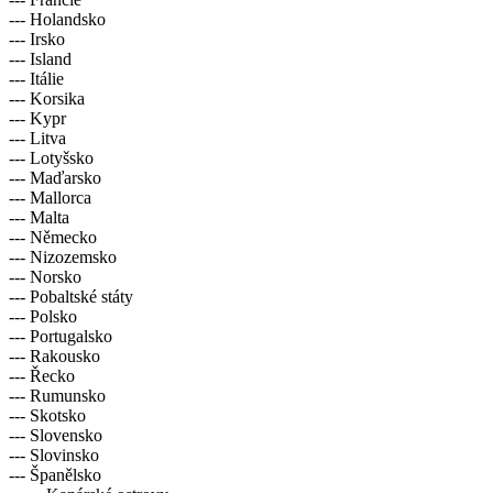
--- Holandsko
--- Irsko
--- Island
--- Itálie
--- Korsika
--- Kypr
--- Litva
--- Lotyšsko
--- Maďarsko
--- Mallorca
--- Malta
--- Německo
--- Nizozemsko
--- Norsko
--- Pobaltské státy
--- Polsko
--- Portugalsko
--- Rakousko
--- Řecko
--- Rumunsko
--- Skotsko
--- Slovensko
--- Slovinsko
--- Španělsko