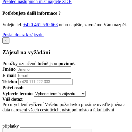
Přehled nástupních míst najdete ZDE
Potřebujete další informace ?
Volejte tel.
+420 461 530 663
nebo napište, zavoláme Vám nazpět.
Poslat dotaz k zájezdu
×
Zájezd na vyžádání
Položky označené
tučně
jsou
povinné.
Jméno
E-mail
Telefon
Počet osob
Vyberte termín
Váš dotaz:
Pro urychlení vyřízení Vašeho požadavku prosíme uveďte jména a
data narození všech cestujících, nástupní místo a fakultativní
příplatky