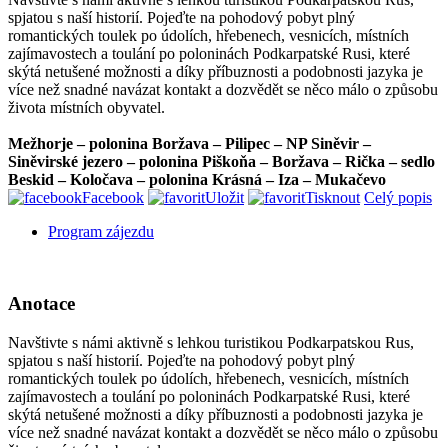
spjatou s naší historií. Pojeďte na pohodový pobyt plný
romantických toulek po údolích, hřebenech, vesnicích, místních
zajímavostech a toulání po poloninách Podkarpatské Rusi, které
skýtá netušené možnosti a díky příbuznosti a podobnosti jazyka je
více než snadné navázat kontakt a dozvědět se něco málo o způsobu
života místních obyvatel.
Mežhorje – polonina Boržava – Pilipec – NP Siněvir –
Siněvirské jezero – polonina Piškoňa – Boržava – Rička – sedlo
Beskid – Koločava – polonina Krásná – Iza – Mukačevo
Facebook
Uložit
Tisknout
Celý popis
Program zájezdu
Anotace
Navštivte s námi aktivně s lehkou turistikou Podkarpatskou Rus,
spjatou s naší historií. Pojeďte na pohodový pobyt plný
romantických toulek po údolích, hřebenech, vesnicích, místních
zajímavostech a toulání po poloninách Podkarpatské Rusi, které
skýtá netušené možnosti a díky příbuznosti a podobnosti jazyka je
více než snadné navázat kontakt a dozvědět se něco málo o způsobu