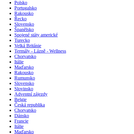
Polsko
Portugalsko
Rakousko
Řecko
Slovensko
Španělsko
Spojené státy americké
Turecko
Velká Británie
Termály - Lázně - Wellness
Chorvatsko
Itálie
Maďarsko
Rakousko
Rumunsko
Slovensko
Slovinsko
Adventní zájezdy
Belgie
Česká republika
Chorvatsko
Dánsko
Francie
Itálie
Maďarsko