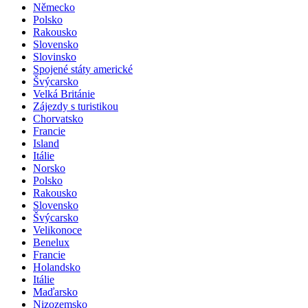
Německo
Polsko
Rakousko
Slovensko
Slovinsko
Spojené státy americké
Švýcarsko
Velká Británie
Zájezdy s turistikou
Chorvatsko
Francie
Island
Itálie
Norsko
Polsko
Rakousko
Slovensko
Švýcarsko
Velikonoce
Benelux
Francie
Holandsko
Itálie
Maďarsko
Nizozemsko