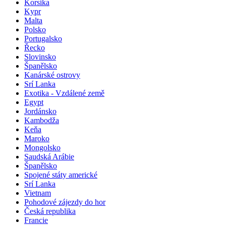
Korsika
Kypr
Malta
Polsko
Portugalsko
Řecko
Slovinsko
Španělsko
Kanárské ostrovy
Srí Lanka
Exotika - Vzdálené země
Egypt
Jordánsko
Kambodža
Keňa
Maroko
Mongolsko
Saudská Arábie
Španělsko
Spojené státy americké
Srí Lanka
Vietnam
Pohodové zájezdy do hor
Česká republika
Francie