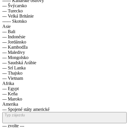
------ Kanárské ostrovy
--- Švýcarsko
--- Turecko
--- Velká Británie
------ Skotsko
Asie
--- Bali
--- Indonésie
--- Jordánsko
--- Kambodža
--- Maledivy
--- Mongolsko
--- Saudská Arábie
--- Srí Lanka
--- Thajsko
--- Vietnam
Afrika
--- Egypt
--- Keňa
--- Maroko
Amerika
--- Spojené státy americké
Typ zájezdu
--- zvolte ---