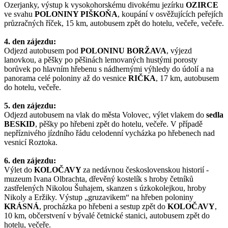
Ozerjanky, výstup k vysokohorskému divokému jezírku
OZIRCE
ve svahu
POLONINY PIŠKOŇA
, koupání v osvěžujících peřejích
průzračných říček, 15 km, autobusem zpět do hotelu, večeře, večeře.
4. den zájezdu:
Odjezd autobusem pod
POLONINU BORŽAVA
, výjezd
lanovkou, a pěšky po pěšinách lemovaných hustými porosty
borůvek po hlavním hřebenu s nádhernými výhledy do údolí a na
panorama celé poloniny až do vesnice
RIČKA
, 17 km, autobusem
do hotelu, večeře.
5. den zájezdu:
Odjezd autobusem na vlak do města Volovec, výlet vlakem do
sedla
BESKID
, pěšky po hřebeni zpět do hotelu, večeře. V případě
nepříznivého jízdního řádu celodenní vycházka po hřebenech nad
vesnicí Roztoka.
6. den zájezdu:
Výlet do
KOLOČAVY
za nedávnou československou historií -
muzeum Ivana Olbrachta, dřevěný kostelík s hroby četníků
zastřelených Nikolou Šuhajem, skanzen s úzkokolejkou, hroby
Nikoly a Eržiky. Výstup „gruzavikem“ na hřeben poloniny
KRÁSNÁ
, procházka po hřebeni a sestup zpět do
KOLOČAVY
,
10 km, občerstvení v bývalé četnické stanici, autobusem zpět do
hotelu, večeře.