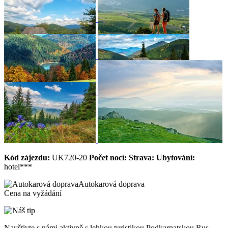
Kód zájezdu:
UK720-20
Počet nocí:
Strava:
Ubytování:
hotel***
Autokarová doprava
Cena na vyžádání
Navštivte s námi aktivně s lehkou turistikou Podkarpatskou Rus,