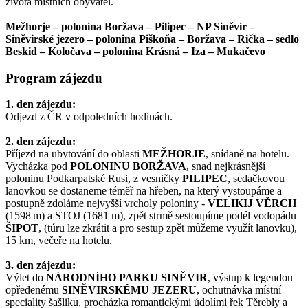
života místních obyvatel.
Mežhorje – polonina Boržava – Pilipec – NP Siněvir –
Siněvirské jezero – polonina Piškoňa – Boržava – Rička – sedlo
Beskid – Koločava – polonina Krásná – Iza – Mukačevo
Program zájezdu
1. den zájezdu:
Odjezd z ČR v odpoledních hodinách.
2. den zájezdu:
Příjezd na ubytování do oblasti
MEŽHORJE
, snídaně na hotelu.
Vycházka pod
POLONINU BORŽAVA
, snad nejkrásnější
poloninu Podkarpatské Rusi, z vesničky
PILIPEC
, sedačkovou
lanovkou se dostaneme téměř na hřeben, na který vystoupáme a
postupně zdoláme nejvyšší vrcholy poloniny -
VELIKIJ VĚRCH
(1598 m) a STOJ (1681 m), zpět strmě sestoupíme podél vodopádu
ŠIPOT
, (túru lze zkrátit a pro sestup zpět můžeme využít lanovku),
15 km, večeře na hotelu.
3. den zájezdu:
Výlet do
NÁRODNÍHO PARKU SINĚVIR
, výstup k legendou
opředenému
SINĚVIRSKÉMU JEZERU
, ochutnávka místní
speciality šašliku, procházka romantickými údolími řek Těrebly a