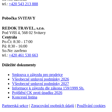
tel.:
+420 543 213 888
Pobočka SVITAVY
REDOK TRAVEL, s.r.o.
Pod Věží 4, 568 02 Svitavy
Centrála
Po-Čt:
8:30 - 17:00
Pá:
8:30 - 16:00
So-Ne:
zavřeno
tel.:
+420 461 530 663
Důležité dokumenty
Smlouva o zájezdu pro prodejce
Všeobecné smluvní podmínky
2026
Všeobecné smluvní podmínky 2027
Informace k zájezdu dle zákona 159/1999 Sb.
Pojištění CK proti úpadku
2026
Koncesní listina
Partnerská sekce
|
Zpracování osobních údajů
|
Používání cookies