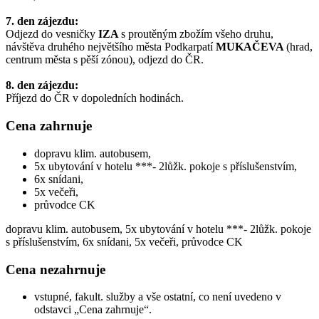
7. den zájezdu:
Odjezd do vesničky
IZA
s proutěným zbožím všeho druhu,
návštěva druhého největšího města Podkarpatí
MUKAČEVA
(hrad,
centrum města s pěší zónou), odjezd do ČR.
8. den zájezdu:
Příjezd do ČR v dopoledních hodinách.
Cena zahrnuje
dopravu klim. autobusem,
5x ubytování v hotelu ***- 2lůžk. pokoje s příslušenstvím,
6x snídani,
5x večeři,
průvodce CK
dopravu klim. autobusem, 5x ubytování v hotelu ***- 2lůžk. pokoje
s příslušenstvím, 6x snídani, 5x večeři, průvodce CK
Cena nezahrnuje
vstupné, fakult. služby a vše ostatní, co není uvedeno v
odstavci „Cena zahrnuje“.