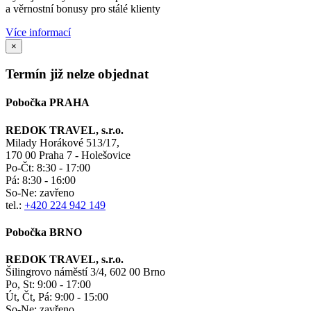
a věrnostní bonusy pro stálé klienty
Více informací
×
Termín již nelze objednat
Pobočka PRAHA
REDOK TRAVEL, s.r.o.
Milady Horákové 513/17,
170 00 Praha 7 - Holešovice
Po-Čt:
8:30 - 17:00
Pá:
8:30 - 16:00
So-Ne:
zavřeno
tel.:
+420 224 942 149
Pobočka BRNO
REDOK TRAVEL, s.r.o.
Šilingrovo náměstí 3/4, 602 00 Brno
Po, St:
9:00 - 17:00
Út, Čt, Pá: 9:00 - 15:00
So-Ne:
zavřeno