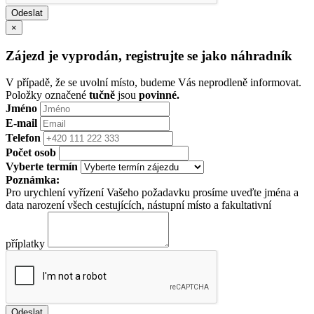
×
Zájezd je vyprodán, registrujte se jako náhradník
V případě, že se uvolní místo, budeme Vás neprodleně informovat.
Položky označené
tučně
jsou
povinné.
Jméno
E-mail
Telefon
Počet osob
Vyberte termín
Poznámka:
Pro urychlení vyřízení Vašeho požadavku prosíme uveďte jména a
data narození všech cestujících, nástupní místo a fakultativní
příplatky