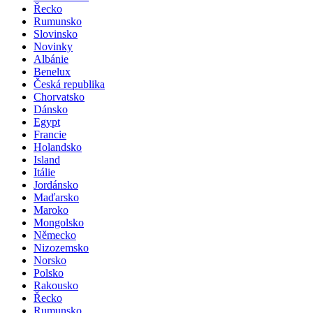
Řecko
Rumunsko
Slovinsko
Novinky
Albánie
Benelux
Česká republika
Chorvatsko
Dánsko
Egypt
Francie
Holandsko
Island
Itálie
Jordánsko
Maďarsko
Maroko
Mongolsko
Německo
Nizozemsko
Norsko
Polsko
Rakousko
Řecko
Rumunsko