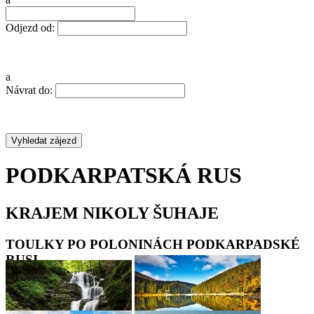
Odjezd od:
a
Návrat do:
PODKARPATSKÁ RUS
KRAJEM NIKOLY ŠUHAJE
TOULKY PO POLONINÁCH PODKARPADSKÉ
RUSI
•
•
•
•
•
•
•
•