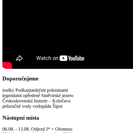
Doporučujeme
toulky Podkarpatskými poloninami
legendami opředené Siněvirské jezero
Československá historie – Koločava
průzračné vody vodopádu Šipot
Nástupní místa
06.08. - 13.08. Odjezd J* + Olomouc