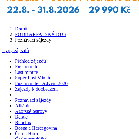
Domů
PODKARPATSKÁ RUS
Poznávací zájezdy
Typy zájezdů
Přehled zájezdů
First minute
Last minute
Super Last Minute
First minute - Advent 2026
Zájezdy k doobsazení
Poznávací zájezdy
Albánie
Azorské ostrovy
Belgie
Benelux
Bosna a Hercegovina
Černá Hora