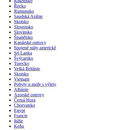
Rakousko
Řecko
Rumunsko
Saudská Arábie
Skotsko
Slovensko
Slovinsko
Španělsko
Kanárské ostrovy
Spojené státy americké
Srí Lanka
Švýcarsko
Turecko
Velká Británie
Skotsko
Vietnam
Pobyty u moře s výlety
Albánie
Azorské ostrovy
Černá Hora
Chorvatsko
Egypt
Francie
Itálie
Keňa