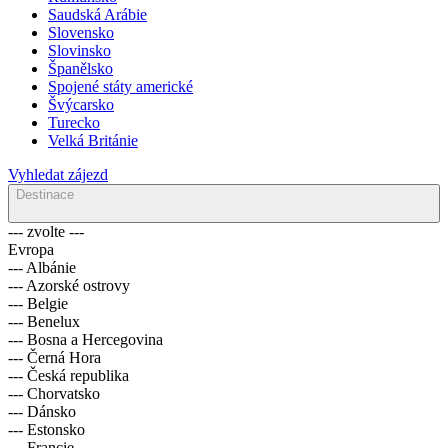
Saudská Arábie
Slovensko
Slovinsko
Španělsko
Spojené státy americké
Švýcarsko
Turecko
Velká Británie
Vyhledat zájezd
Destinace
--- zvolte ---
Evropa
--- Albánie
--- Azorské ostrovy
--- Belgie
--- Benelux
--- Bosna a Hercegovina
--- Černá Hora
--- Česká republika
--- Chorvatsko
--- Dánsko
--- Estonsko
--- Francie