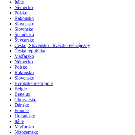
Itálie
Německo
Polsko
Rakousko
Slovensko
Slovinsko
Španělsko
Švýcarsko
Česko, Slovensko - hvězdicové zájezdy
Česká republika
Maďarsko
Německo
Polsko
Rakousko
Slovensko
Evropské metropole
Belgie
Benelux
Chorvatsko
Dánsko
Francie
Holandsko
Itálie
Maďarsko
Nizozemsko