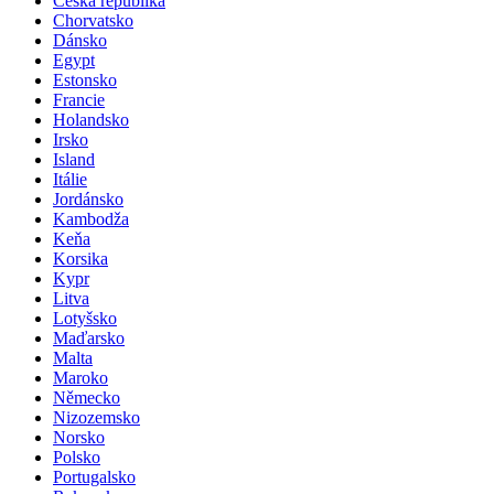
Česká republika
Chorvatsko
Dánsko
Egypt
Estonsko
Francie
Holandsko
Irsko
Island
Itálie
Jordánsko
Kambodža
Keňa
Korsika
Kypr
Litva
Lotyšsko
Maďarsko
Malta
Maroko
Německo
Nizozemsko
Norsko
Polsko
Portugalsko