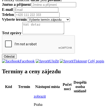
Jméno a příjmení
E-mail
Telefon
Vyberte termín
Text zprávy
Facebook
Uložit
Tisknout
Celý popis
Termíny a ceny zájezdu
Dospělá
Počet
Kód
Termín
Nástupní místa
osoba
nocí
snídaně
zobrazit
Praha