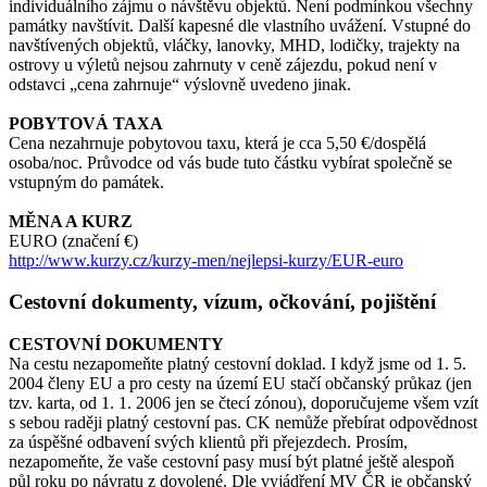
individuálního zájmu o návštěvu objektů. Není podmínkou všechny
památky navštívit. Další kapesné dle vlastního uvážení. Vstupné do
navštívených objektů, vláčky, lanovky, MHD, lodičky, trajekty na
ostrovy u výletů nejsou zahrnuty v ceně zájezdu, pokud není v
odstavci „cena zahrnuje“ výslovně uvedeno jinak.
POBYTOVÁ TAXA
Cena nezahrnuje pobytovou taxu, která je cca 5,50 €/dospělá
osoba/noc. Průvodce od vás bude tuto částku vybírat společně se
vstupným do památek.
MĚNA A KURZ
EURO (značení €)
http://www.kurzy.cz/kurzy-men/nejlepsi-kurzy/EUR-euro
Cestovní dokumenty, vízum, očkování, pojištění
CESTOVNÍ DOKUMENTY
Na cestu nezapomeňte platný cestovní doklad. I když jsme od 1. 5.
2004 členy EU a pro cesty na území EU stačí občanský průkaz (jen
tzv. karta, od 1. 1. 2006 jen se čtecí zónou), doporučujeme všem vzít
s sebou raději platný cestovní pas. CK nemůže přebírat odpovědnost
za úspěšné odbavení svých klientů při přejezdech. Prosím,
nezapomeňte, že vaše cestovní pasy musí být platné ještě alespoň
půl roku po návratu z dovolené. Dle vyjádření MV ČR je občanský