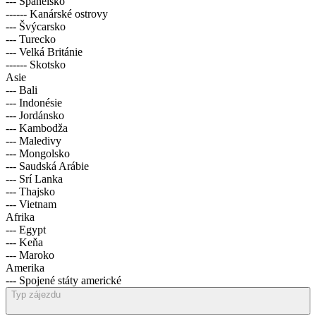
--- Španělsko
------ Kanárské ostrovy
--- Švýcarsko
--- Turecko
--- Velká Británie
------ Skotsko
Asie
--- Bali
--- Indonésie
--- Jordánsko
--- Kambodža
--- Maledivy
--- Mongolsko
--- Saudská Arábie
--- Srí Lanka
--- Thajsko
--- Vietnam
Afrika
--- Egypt
--- Keňa
--- Maroko
Amerika
--- Spojené státy americké
Typ zájezdu