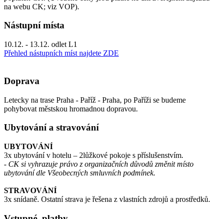
na webu CK; viz VOP).
Nástupní místa
10.12. - 13.12. odlet L1
Přehled nástupních míst najdete ZDE
Doprava
Letecky na trase Praha - Paříž - Praha, po Paříži se budeme
pohybovat městskou hromadnou dopravou.
Ubytování a stravování
UBYTOVÁNÍ
3x ubytování v hotelu – 2lůžkové pokoje s příslušenstvím.
- CK si vyhrazuje právo z organizačních důvodů změnit místo
ubytování dle Všeobecných smluvních podmínek.
STRAVOVÁNÍ
3x snídaně. Ostatní strava je řešena z vlastních zdrojů a prostředků.
Vstupné, platby