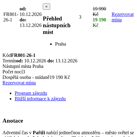
×
od:
19 990
FR801-
10.12.2026
Kč
Rezervovat
3
Přehled
26-1
do:
19 190
místa
nástupních
13.12.2026
Kč
míst
Praha
Kód
FR801-26-1
Termín
od:
10.12.2026
do:
13.12.2026
Nástupní místa
Praha
Počet nocí
3
Dospělá osoba - snídaně
19 190 Kč
Rezervovat místa
Program zájezdu
Bližší informace k zájezdu
Anotace
Adventní čas v
Paříži
nabízí jedinečnou atmosféru – město světel se