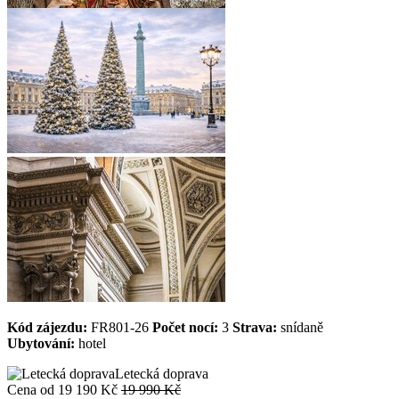
Kód zájezdu:
FR801-26
Počet nocí:
3
Strava:
snídaně
Ubytování:
hotel
Letecká doprava
Cena od
19 190 Kč
19 990 Kč