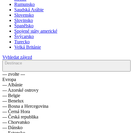
Rumunsko
Saudská Arábie
Slovensko
Slovinsko
Španělsko
Spojené státy americké
Švýcarsko
Turecko
Velká Británie
Vyhledat zájezd
Destinace
--- zvolte ---
Evropa
--- Albánie
--- Azorské ostrovy
--- Belgie
--- Benelux
--- Bosna a Hercegovina
--- Černá Hora
--- Česká republika
--- Chorvatsko
--- Dánsko
--- Estonsko