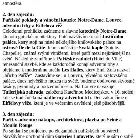
atmosféra.
2. den zájezdu:
Pařížské poklady a vánoční kouzlo: Notre-Dame, Louvre,
adventní trhy a Eiffelova věž
Celodenní prohlídku začneme u slavné
katedrály Notre-Dame
,
klenotu gotické architektury. Poté navštívíme okolí
Justičního
paláce
, který stojí na místě někdejšího královského paláce na
ostrově Île de la Cité
. Jeho součástí je
Svatá kaple
(Sainte-
Chapelle), známá svými vitrážemi, které patří mezi nejkrásnější na
světě. Následně zamíříme k
Pařížské radnici
(Hôtel de Ville),
renesanční stavbě, kde se každoročně konají adventní trhy a
přejdeme k modernímu areálu
Les Halles
, který Emil Zola nazval
„břicho Paříže“. Zastavíme se i u Louvru, bývalého královského
paláce, dnes největšího muzea na světě, budeme obdivovat skvostné
fasády, pyramidy a podzemní město. Na Louvre navazuje
Tuilerijská zahrada
, založená Kateřinou Medicejskou v 16. století,
kde se tradičně koná
nádherný adventní trh
. Den zakončíme u
Eiffelovy věže
, která je ve večerním osvětlení ještě působivější.
3. den zájezdu:
Paříž v adventu: nákupy, architektura, plavba po Seině a
Moulin Rouge
Po snídani se projdeme po elegantních pařížských bulvárech.
Navštívíme obchodní dům
Galeries Lafayette
, který je sám o sobě