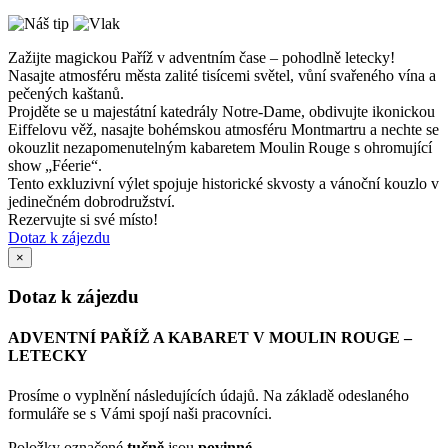
Zažijte magickou Paříž v adventním čase – pohodlně letecky!
Nasajte atmosféru města zalité tisícemi světel, vůní svařeného vína a
pečených kaštanů.
Projděte se u majestátní katedrály Notre‑Dame, obdivujte ikonickou
Eiffelovu věž, nasajte bohémskou atmosféru Montmartru a nechte se
okouzlit nezapomenutelným kabaretem Moulin Rouge s ohromující
show „Féerie“.
Tento exkluzivní výlet spojuje historické skvosty a vánoční kouzlo v
jedinečném dobrodružství.
Rezervujte si své místo!
Dotaz k zájezdu
×
Dotaz k zájezdu
ADVENTNÍ PAŘÍŽ A KABARET V MOULIN ROUGE –
LETECKY
Prosíme o vyplnění následujících údajů. Na základě odeslaného
formuláře se s Vámi spojí naši pracovníci.
Položky označené
tučně
jsou
povinné.