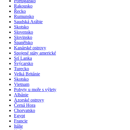
Portugalsko
Rakousko
Řecko
Rumunsko
Saudská Arábie
Skotsko
Slovensko
Slovinsko
Španělsko
Kanárské ostrovy
Spojené státy americké
Srí Lanka
Švýcarsko
Turecko
Velká Británie
Skotsko
Vietnam
Pobyty u moře s výlety
Albánie
Azorské ostrovy
Černá Hora
Chorvatsko
Egypt
Francie
Itálie