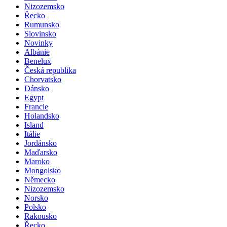
Nizozemsko
Řecko
Rumunsko
Slovinsko
Novinky
Albánie
Benelux
Česká republika
Chorvatsko
Dánsko
Egypt
Francie
Holandsko
Island
Itálie
Jordánsko
Maďarsko
Maroko
Mongolsko
Německo
Nizozemsko
Norsko
Polsko
Rakousko
Řecko