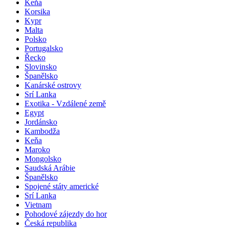
Keňa
Korsika
Kypr
Malta
Polsko
Portugalsko
Řecko
Slovinsko
Španělsko
Kanárské ostrovy
Srí Lanka
Exotika - Vzdálené země
Egypt
Jordánsko
Kambodža
Keňa
Maroko
Mongolsko
Saudská Arábie
Španělsko
Spojené státy americké
Srí Lanka
Vietnam
Pohodové zájezdy do hor
Česká republika