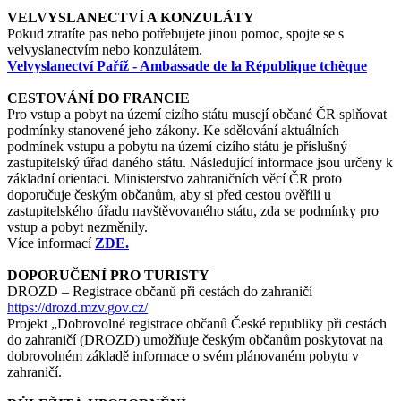
VELVYSLANECTVÍ A KONZULÁTY
Pokud ztratíte pas nebo potřebujete jinou pomoc, spojte se s
velvyslanectvím nebo konzulátem.
Velvyslanectví Paříž - Ambassade de la République tchèque
CESTOVÁNÍ DO FRANCIE
Pro vstup a pobyt na území cizího státu musejí občané ČR splňovat
podmínky stanovené jeho zákony. Ke sdělování aktuálních
podmínek vstupu a pobytu na území cizího státu je příslušný
zastupitelský úřad daného státu. Následující informace jsou určeny k
základní orientaci. Ministerstvo zahraničních věcí ČR proto
doporučuje českým občanům, aby si před cestou ověřili u
zastupitelského úřadu navštěvovaného státu, zda se podmínky pro
vstup a pobyt nezměnily.
Více informací
ZDE.
DOPORUČENÍ PRO TURISTY
DROZD – Registrace občanů při cestách do zahraničí
https://drozd.mzv.gov.cz/
Projekt „Dobrovolné registrace občanů České republiky při cestách
do zahraničí (DROZD) umožňuje českým občanům poskytovat na
dobrovolném základě informace o svém plánovaném pobytu v
zahraničí.