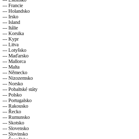
--- Francie
--- Holandsko
--- Irsko
--- Island
--- Itálie
--- Korsika
--- Kypr
--- Litva
--- Lotyšsko
--- Maďarsko
--- Mallorca
--- Malta
--- Německo
--- Nizozemsko
--- Norsko
--- Pobaltské státy
--- Polsko
--- Portugalsko
--- Rakousko
--- Řecko
--- Rumunsko
--- Skotsko
--- Slovensko
--- Slovinsko