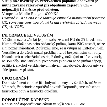
Vstup níže uvedený vč. rezervačních poplatků dodavateli je
nutné závazně rezervovat při objednání zájezdu v CK –
nejpozději 1,5 měsíce před odletem.
Vstupenka Moulin Rouge – 4900 Kč
Hrazené v CK: Cena v Kč zahrnuje vstupné a manipulační poplatek
CK. (Uvedené ceny jsou platné ke dni zveřejnění zájezdu na webu
CK; viz VOP).
INFORMACE KE VSTUPŮM
Většina muzeí a zámků je pro osoby ze zemí EU do 25 let zdarma.
Nutno předložit pas nebo občanský průkaz, karta ISIC nestačí, nelze
z ní poznat národnost. Zdůrazňujeme, že u vstupů na Eiffelovu věž,
Versailles a do všech muzeí probíhají tvrdé bezpečnostní kontroly.
Nesmíte mít u sebe žádné ostré předměty, nože (ani malé zavírací),
nejsou přípustné jakékoliv plechovky (s pivem nebo jinými nápoji,
paštiky), alkohol ve skleněných lahvích, zapalovače, deodoranty ve
skle (pouze v plastu).
UPOZORNĚNÍ
Do kostelů není vhodné jít s holými rameny a v šortkách, může se
Vám stát, že nebudete vpuštění dovnitř. Doporučujeme mít sebou
turistickou obuv a turistické oblečení.
DOPORUČENÉ KAPESNÉ
Na vstupné doporučujeme částku ve výši cca 180 € dle