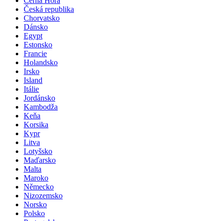
Černá Hora
Česká republika
Chorvatsko
Dánsko
Egypt
Estonsko
Francie
Holandsko
Irsko
Island
Itálie
Jordánsko
Kambodža
Keňa
Korsika
Kypr
Litva
Lotyšsko
Maďarsko
Malta
Maroko
Německo
Nizozemsko
Norsko
Polsko