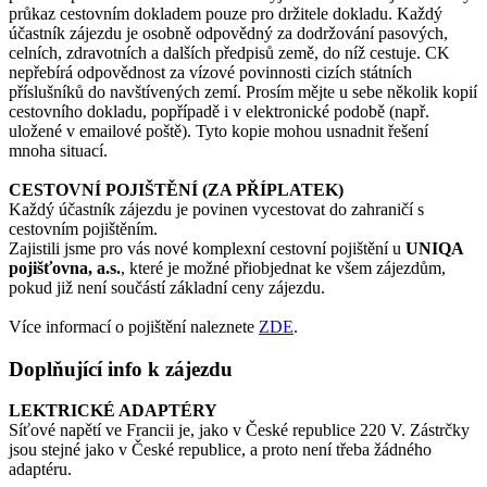
průkaz cestovním dokladem pouze pro držitele dokladu. Každý
účastník zájezdu je osobně odpovědný za dodržování pasových,
celních, zdravotních a dalších předpisů země, do níž cestuje. CK
nepřebírá odpovědnost za vízové povinnosti cizích státních
příslušníků do navštívených zemí. Prosím mějte u sebe několik kopií
cestovního dokladu, popřípadě i v elektronické podobě (např.
uložené v emailové poště). Tyto kopie mohou usnadnit řešení
mnoha situací.
CESTOVNÍ POJIŠTĚNÍ (ZA PŘÍPLATEK)
Každý účastník zájezdu je povinen vycestovat do zahraničí s
cestovním pojištěním.
Zajistili jsme pro vás nové komplexní cestovní pojištění u
UNIQA
pojišťovna, a.s.
, které je možné přiobjednat ke všem zájezdům,
pokud již není součástí základní ceny zájezdu.
Více informací o pojištění naleznete
ZDE
.
Doplňující info k zájezdu
LEKTRICKÉ ADAPTÉRY
Síťové napětí ve Francii je, jako v České republice 220 V. Zástrčky
jsou stejné jako v České republice, a proto není třeba žádného
adaptéru.