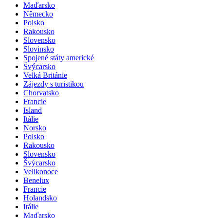
Maďarsko
Německo
Polsko
Rakousko
Slovensko
Slovinsko
Spojené státy americké
Švýcarsko
Velká Británie
Zájezdy s turistikou
Chorvatsko
Francie
Island
Itálie
Norsko
Polsko
Rakousko
Slovensko
Švýcarsko
Velikonoce
Benelux
Francie
Holandsko
Itálie
Maďarsko