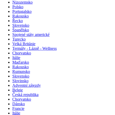
Nizozemsko
Polsko
Portugalsko
Rakousko
Řecko
Slovensko
Španělsko
Spojené státy americké
Turecko
Velká Británie
Termály - Lázně - Wellness
Chorvatsko
Itálie
Maďarsko
Rakousko
Rumunsko
Slovensko
Slovinsko
Adventní zájezdy
Belgie
Česká republika
Chorvatsko
Dánsko
Francie
Itálie