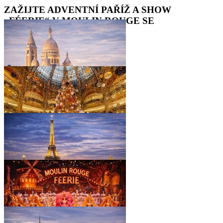
ZAŽIJTE ADVENTNÍ PAŘÍŽ A SHOW
„FÉERIE“ V MOULIN ROUGE SE
ŠAMPAŇSKÝM
•
•
•
•
•
•
•
•
•
•
•
•
•
•
•
•