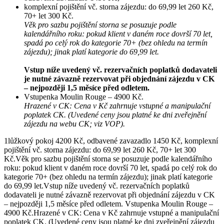
komplexní pojištění vč. storna zájezdu: do 69,99 let 260 Kč,
70+ let 300 Kč.
Věk pro sazbu pojištění storna se posuzuje podle
kalendářního roku: pokud klient v daném roce dovrší 70 let,
spadá po celý rok do kategorie 70+ (bez ohledu na termín
zájezdu); jinak platí kategorie do 69,99 let.
Vstup níže uvedený vč. rezervačních poplatků dodavateli
je nutné závazně rezervovat při objednání zájezdu v CK
– nejpozději 1,5 měsíce před odletem.
Vstupenka Moulin Rouge – 4900 Kč.
Hrazené v CK: Cena v Kč zahrnuje vstupné a manipulační
poplatek CK. (Uvedené ceny jsou platné ke dni zveřejnění
zájezdu na webu CK; viz VOP).
1lůžkový pokoj 4200 Kč, odbavené zavazadlo 1450 Kč, komplexní
pojištění vč. storna zájezdu: do 69,99 let 260 Kč, 70+ let 300
Kč.Věk pro sazbu pojištění storna se posuzuje podle kalendářního
roku: pokud klient v daném roce dovrší 70 let, spadá po celý rok do
kategorie 70+ (bez ohledu na termín zájezdu); jinak platí kategorie
do 69,99 let.Vstup níže uvedený vč. rezervačních poplatků
dodavateli je nutné závazně rezervovat při objednání zájezdu v CK
– nejpozději 1,5 měsíce před odletem. Vstupenka Moulin Rouge –
4900 Kč.Hrazené v CK: Cena v Kč zahrnuje vstupné a manipulační
poplatek CK. (Uvedené ceny jsou platné ke dni zveřejnění zájezdu