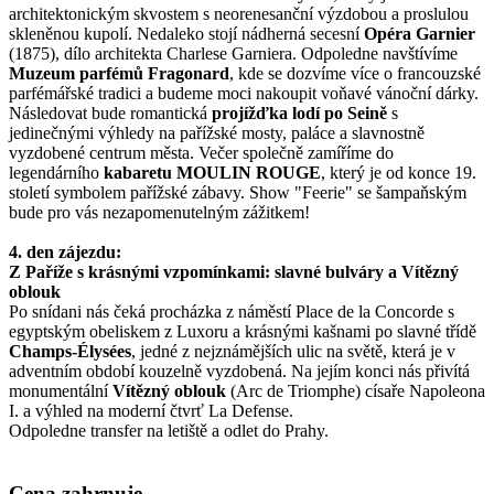
architektonickým skvostem s neorenesanční výzdobou a proslulou
skleněnou kupolí. Nedaleko stojí nádherná secesní
Opéra Garnier
(1875), dílo architekta Charlese Garniera. Odpoledne navštívíme
Muzeum parfémů Fragonard
, kde se dozvíme více o francouzské
parfémářské tradici a budeme moci nakoupit voňavé vánoční dárky.
Následovat bude romantická
projížďka lodí po Seině
s
jedinečnými výhledy na pařížské mosty, paláce a slavnostně
vyzdobené centrum města. Večer společně zamíříme do
legendárního
kabaretu MOULIN ROUGE
, který je od konce 19.
století symbolem pařížské zábavy. Show "Feerie" se šampaňským
bude pro vás nezapomenutelným zážitkem!
4. den zájezdu:
Z Paříže s krásnými vzpomínkami: slavné bulváry a Vítězný
oblouk
Po snídani nás čeká procházka z náměstí Place de la Concorde s
egyptským obeliskem z Luxoru a krásnými kašnami po slavné třídě
Champs-Élysées
, jedné z nejznámějších ulic na světě, která je v
adventním období kouzelně vyzdobená. Na jejím konci nás přivítá
monumentální
Vítězný oblouk
(Arc de Triomphe) císaře Napoleona
I. a výhled na moderní čtvrť La Defense.
Odpoledne transfer na letiště a odlet do Prahy.
Cena zahrnuje