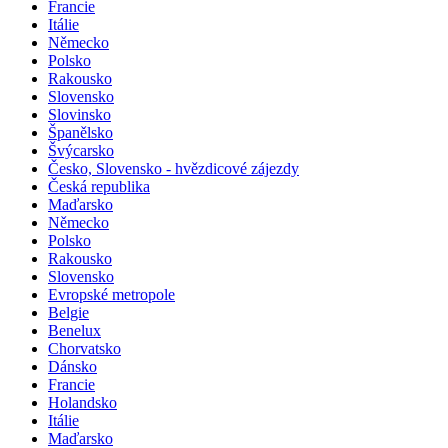
Francie
Itálie
Německo
Polsko
Rakousko
Slovensko
Slovinsko
Španělsko
Švýcarsko
Česko, Slovensko - hvězdicové zájezdy
Česká republika
Maďarsko
Německo
Polsko
Rakousko
Slovensko
Evropské metropole
Belgie
Benelux
Chorvatsko
Dánsko
Francie
Holandsko
Itálie
Maďarsko