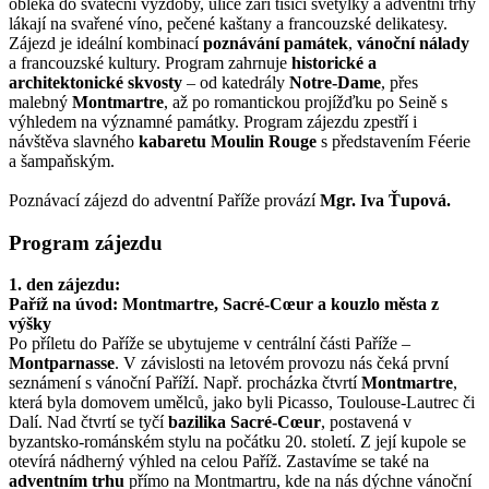
obléká do sváteční výzdoby, ulice září tisíci světýlky a adventní trhy
lákají na svařené víno, pečené kaštany a francouzské delikatesy.
Zájezd je ideální kombinací
poznávání památek
,
vánoční nálady
a francouzské kultury. Program zahrnuje
historické a
architektonické skvosty
– od katedrály
Notre-Dame
, přes
malebný
Montmartre
, až po romantickou projížďku po Seině s
výhledem na významné památky. Program zájezdu zpestří i
návštěva slavného
kabaretu Moulin Rouge
s představením Féerie
a šampaňským.
Poznávací zájezd do adventní Paříže provází
Mgr. Iva Ťupová.
Program zájezdu
1. den zájezdu:
Paříž na úvod: Montmartre, Sacré-Cœur a kouzlo města z
výšky
Po příletu do Paříže se ubytujeme v centrální části Paříže –
Montparnasse
. V závislosti na letovém provozu nás čeká první
seznámení s vánoční Paříží. Např. procházka čtvrtí
Montmartre
,
která byla domovem umělců, jako byli Picasso, Toulouse-Lautrec či
Dalí. Nad čtvrtí se tyčí
bazilika Sacré-Cœur
, postavená v
byzantsko-románském stylu na počátku 20. století. Z její kupole se
otevírá nádherný výhled na celou Paříž. Zastavíme se také na
adventním trhu
přímo na Montmartru, kde na nás dýchne vánoční