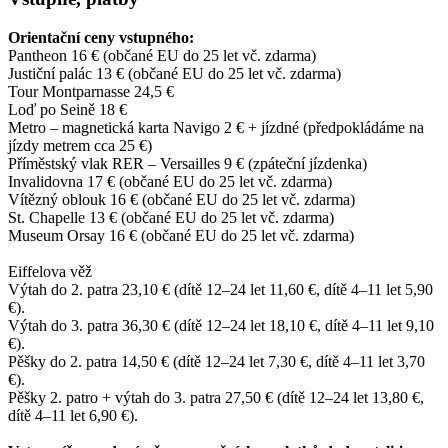
Orientační ceny vstupného:
Pantheon 16 € (občané EU do 25 let vč. zdarma)
Justiční palác 13 € (občané EU do 25 let vč. zdarma)
Tour Montparnasse 24,5 €
Loď po Seině 18 €
Metro – magnetická karta Navigo 2 € + jízdné (předpokládáme na
jízdy metrem cca 25 €)
Příměstský vlak RER – Versailles 9 € (zpáteční jízdenka)
Invalidovna 17 € (občané EU do 25 let vč. zdarma)
Vítězný oblouk 16 € (občané EU do 25 let vč. zdarma)
St. Chapelle 13 € (občané EU do 25 let vč. zdarma)
Museum Orsay 16 € (občané EU do 25 let vč. zdarma)
Eiffelova věž
Výtah do 2. patra 23,10 € (dítě 12–24 let 11,60 €, dítě 4–11 let 5,90
€).
Výtah do 3. patra 36,30 € (dítě 12–24 let 18,10 €, dítě 4–11 let 9,10
€).
Pěšky do 2. patra 14,50 € (dítě 12–24 let 7,30 €, dítě 4–11 let 3,70
€).
Pěšky 2. patro + výtah do 3. patra 27,50 € (dítě 12–24 let 13,80 €,
dítě 4–11 let 6,90 €).