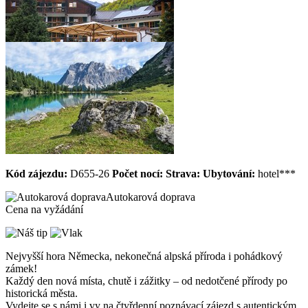
Kód zájezdu:
D655-26
Počet nocí:
Strava:
Ubytování:
hotel***
Autokarová doprava
Cena na vyžádání
Nejvyšší hora Německa, nekonečná alpská příroda i pohádkový
zámek!
Každý den nová místa, chutě i zážitky – od nedotčené přírody po
historická města.
Vydejte se s námi i vy na čtyřdenní poznávací zájezd s autentickým