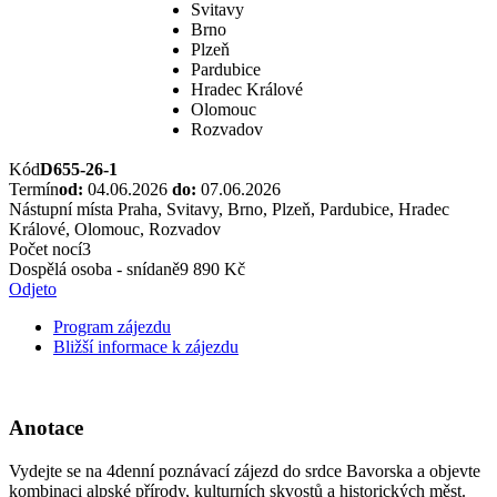
Svitavy
Brno
Plzeň
Pardubice
Hradec Králové
Olomouc
Rozvadov
Kód
D655-26-1
Termín
od:
04.06.2026
do:
07.06.2026
Nástupní místa
Praha, Svitavy, Brno, Plzeň, Pardubice, Hradec
Králové, Olomouc, Rozvadov
Počet nocí
3
Dospělá osoba - snídaně
9 890 Kč
Odjeto
Program zájezdu
Bližší informace k zájezdu
Anotace
Vydejte se na 4denní poznávací zájezd do srdce Bavorska a objevte
kombinaci alpské přírody, kulturních skvostů a historických měst.