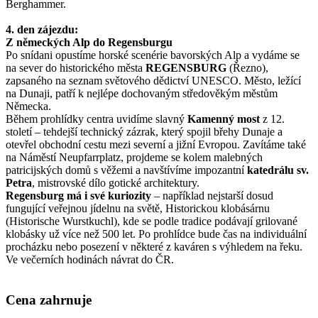
Berghammer.
4. den zájezdu:
Z německých Alp do Regensburgu
Po snídani opustíme horské scenérie bavorských Alp a vydáme se
na sever do historického města
REGENSBURG
(Řezno),
zapsaného na seznam světového dědictví UNESCO. Město, ležící
na Dunaji, patří k nejlépe dochovaným středověkým městům
Německa.
Během prohlídky centra uvidíme slavný
Kamenný most
z 12.
století – tehdejší technický zázrak, který spojil břehy Dunaje a
otevřel obchodní cestu mezi severní a jižní Evropou. Zavítáme také
na Náměstí Neupfarrplatz, projdeme se kolem malebných
patricijských domů s věžemi a navštívíme impozantní
katedrálu sv.
Petra
, mistrovské dílo gotické architektury.
Regensburg má i své kuriozity
– například nejstarší dosud
fungující veřejnou jídelnu na světě, Historickou klobásárnu
(Historische Wurstkuchl), kde se podle tradice podávají grilované
klobásky už více než 500 let. Po prohlídce bude čas na individuální
procházku nebo posezení v některé z kaváren s výhledem na řeku.
Ve večerních hodinách návrat do ČR.
Cena zahrnuje