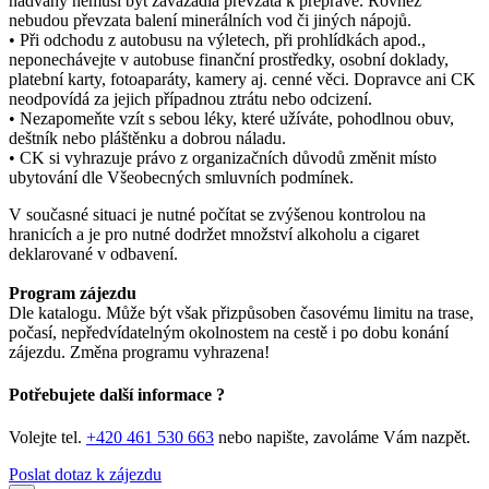
nadváhy nemusí být zavazadla převzata k přepravě. Rovněž
nebudou převzata balení minerálních vod či jiných nápojů.
• Při odchodu z autobusu na výletech, při prohlídkách apod.,
neponechávejte v autobuse finanční prostředky, osobní doklady,
platební karty, fotoaparáty, kamery aj. cenné věci. Dopravce ani CK
neodpovídá za jejich případnou ztrátu nebo odcizení.
• Nezapomeňte vzít s sebou léky, které užíváte, pohodlnou obuv,
deštník nebo pláštěnku a dobrou náladu.
• CK si vyhrazuje právo z organizačních důvodů změnit místo
ubytování dle Všeobecných smluvních podmínek.
V současné situaci je nutné počítat se zvýšenou kontrolou na
hranicích a je pro nutné dodržet množství alkoholu a cigaret
deklarované v odbavení.
Program zájezdu
Dle katalogu. Může být však přizpůsoben časovému limitu na trase,
počasí, nepředvídatelným okolnostem na cestě i po dobu konání
zájezdu. Změna programu vyhrazena!
Potřebujete další informace ?
Volejte tel.
+420 461 530 663
nebo napište, zavoláme Vám nazpět.
Poslat dotaz k zájezdu