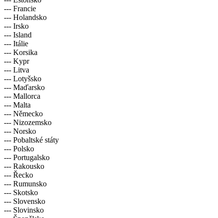
--- Francie
--- Holandsko
--- Irsko
--- Island
--- Itálie
--- Korsika
--- Kypr
--- Litva
--- Lotyšsko
--- Maďarsko
--- Mallorca
--- Malta
--- Německo
--- Nizozemsko
--- Norsko
--- Pobaltské státy
--- Polsko
--- Portugalsko
--- Rakousko
--- Řecko
--- Rumunsko
--- Skotsko
--- Slovensko
--- Slovinsko