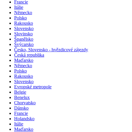
Francie
Itálie
Německo
Polsko
Rakousko
Slovensko
Slovinsko
Španělsko
Švýcarsko
Česko, Slovensko - hvězdicové zájezdy
Česká republika
Maďarsko
Německo
Polsko
Rakousko
Slovensko
Evropské metropole
Belgie
Benelux
Chorvatsko
Dánsko
Francie
Holandsko
Itálie
Maďarsko