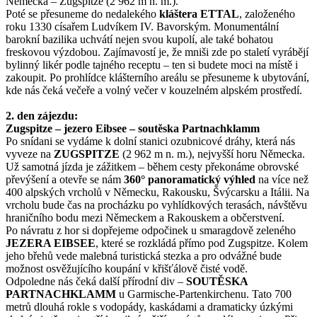
Německa – Zugspitze (2 962 m n. m.).
Poté se přesuneme do nedalekého
kláštera ETTAL
, založeného
roku 1330 císařem Ludvíkem IV. Bavorským. Monumentální
barokní bazilika uchvátí nejen svou kupolí, ale také bohatou
freskovou výzdobou. Zajímavostí je, že mniši zde po staletí vyrábějí
bylinný likér podle tajného receptu – ten si budete moci na místě i
zakoupit. Po prohlídce klášterního areálu se přesuneme k ubytování,
kde nás čeká večeře a volný večer v kouzelném alpském prostředí.
2. den zájezdu:
Zugspitze – jezero Eibsee – soutěska Partnachklamm
Po snídani se vydáme k dolní stanici ozubnicové dráhy, která nás
vyveze na
ZUGSPITZE
(2 962 m n. m.), nejvyšší horu Německa.
Už samotná jízda je zážitkem – během cesty překonáme obrovské
převýšení a otevře se nám
360° panoramatický výhled
na více než
400 alpských vrcholů v Německu, Rakousku, Švýcarsku a Itálii. Na
vrcholu bude čas na procházku po vyhlídkových terasách, návštěvu
hraničního bodu mezi Německem a Rakouskem a občerstvení.
Po návratu z hor si dopřejeme odpočinek u smaragdově zeleného
JEZERA EIBSEE
, které se rozkládá přímo pod Zugspitze. Kolem
jeho břehů vede malebná turistická stezka a pro odvážné bude
možnost osvěžujícího koupání v křišťálově čisté vodě.
Odpoledne nás čeká další přírodní div –
SOUTĚSKA
PARTNACHKLAMM
u Garmische-Partenkirchenu. Tato 700
metrů dlouhá rokle s vodopády, kaskádami a dramaticky úzkými