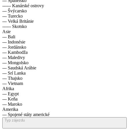
--- Španělsko
------ Kanárské ostrovy
--- Švýcarsko
--- Turecko
--- Velká Británie
------ Skotsko
Asie
--- Bali
--- Indonésie
--- Jordánsko
--- Kambodža
--- Maledivy
--- Mongolsko
--- Saudská Arábie
--- Srí Lanka
--- Thajsko
--- Vietnam
Afrika
--- Egypt
--- Keňa
--- Maroko
Amerika
--- Spojené státy americké
Typ zájezdu