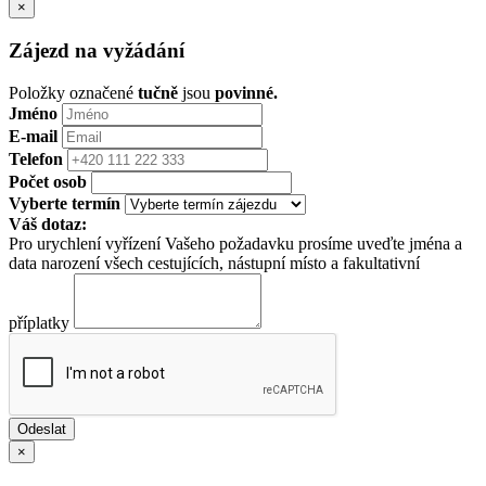
×
Zájezd na vyžádání
Položky označené
tučně
jsou
povinné.
Jméno
E-mail
Telefon
Počet osob
Vyberte termín
Váš dotaz:
Pro urychlení vyřízení Vašeho požadavku prosíme uveďte jména a
data narození všech cestujících, nástupní místo a fakultativní
příplatky
×