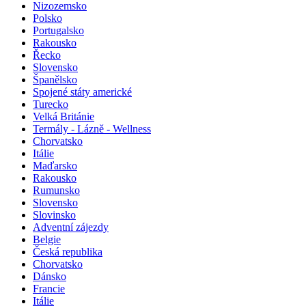
Nizozemsko
Polsko
Portugalsko
Rakousko
Řecko
Slovensko
Španělsko
Spojené státy americké
Turecko
Velká Británie
Termály - Lázně - Wellness
Chorvatsko
Itálie
Maďarsko
Rakousko
Rumunsko
Slovensko
Slovinsko
Adventní zájezdy
Belgie
Česká republika
Chorvatsko
Dánsko
Francie
Itálie