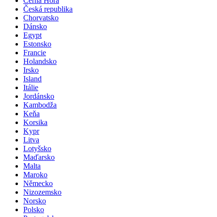
Černá Hora
Česká republika
Chorvatsko
Dánsko
Egypt
Estonsko
Francie
Holandsko
Irsko
Island
Itálie
Jordánsko
Kambodža
Keňa
Korsika
Kypr
Litva
Lotyšsko
Maďarsko
Malta
Maroko
Německo
Nizozemsko
Norsko
Polsko