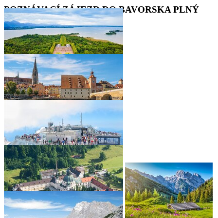
POZNÁVACÍ ZÁJEZD DO BAVORSKA PLNÝ
ZÁŽITKŮ
•
•
•
•
•
•
•
•
•
•
•
•