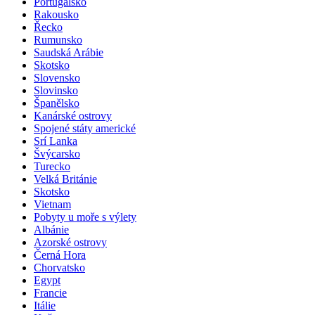
Portugalsko
Rakousko
Řecko
Rumunsko
Saudská Arábie
Skotsko
Slovensko
Slovinsko
Španělsko
Kanárské ostrovy
Spojené státy americké
Srí Lanka
Švýcarsko
Turecko
Velká Británie
Skotsko
Vietnam
Pobyty u moře s výlety
Albánie
Azorské ostrovy
Černá Hora
Chorvatsko
Egypt
Francie
Itálie