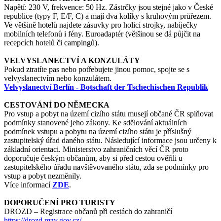
Napětí: 230 V, frekvence: 50 Hz. Zástrčky jsou stejné jako v České
republice (typy F, E/F, C) a mají dva kolíky s kruhovým průřezem.
Ve většině hotelů najdete zásuvky pro holicí strojky, nabíječky
mobilních telefonů i fény. Euroadaptér (většinou se dá půjčit na
recepcích hotelů či campingů).
VELVYSLANECTVÍ A KONZULÁTY
Pokud ztratíte pas nebo potřebujete jinou pomoc, spojte se s
velvyslanectvím nebo konzulátem.
Velvyslanectví Berlín - Botschaft der Tschechischen Republik
CESTOVÁNÍ DO NĚMECKA
Pro vstup a pobyt na území cizího státu musejí občané ČR splňovat
podmínky stanovené jeho zákony. Ke sdělování aktuálních
podmínek vstupu a pobytu na území cizího státu je příslušný
zastupitelský úřad daného státu. Následující informace jsou určeny k
základní orientaci. Ministerstvo zahraničních věcí ČR proto
doporučuje českým občanům, aby si před cestou ověřili u
zastupitelského úřadu navštěvovaného státu, zda se podmínky pro
vstup a pobyt nezměnily.
Více informací
ZDE
.
DOPORUČENÍ PRO TURISTY
DROZD – Registrace občanů při cestách do zahraničí
https://drozd.mzv.gov.cz/