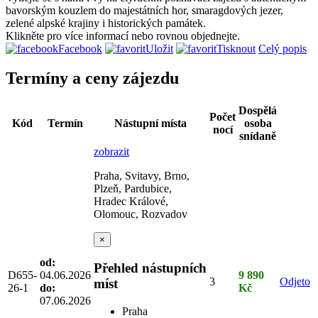
bavorským kouzlem do majestátních hor, smaragdových jezer,
zelené alpské krajiny i historických památek.
Klikněte pro více informací nebo rovnou objednejte.
Facebook
Uložit
Tisknout
Celý popis
Termíny a ceny zájezdu
Dospělá
Počet
Kód
Termín
Nástupní místa
osoba
nocí
snídaně
zobrazit
Praha, Svitavy, Brno,
Plzeň, Pardubice,
Hradec Králové,
Olomouc, Rozvadov
×
od:
Přehled nástupních
D655-
04.06.2026
9 890
3
Odjeto
míst
26-1
do:
Kč
07.06.2026
Praha