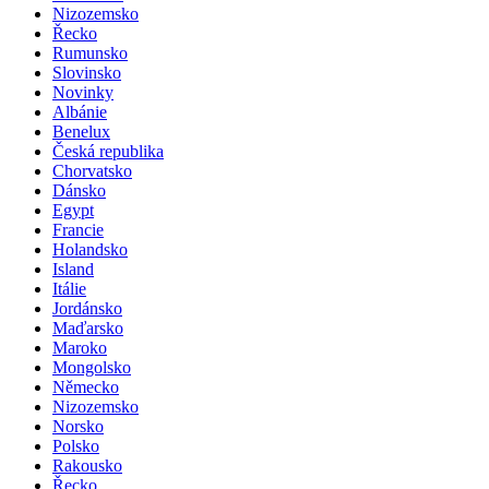
Nizozemsko
Řecko
Rumunsko
Slovinsko
Novinky
Albánie
Benelux
Česká republika
Chorvatsko
Dánsko
Egypt
Francie
Holandsko
Island
Itálie
Jordánsko
Maďarsko
Maroko
Mongolsko
Německo
Nizozemsko
Norsko
Polsko
Rakousko
Řecko