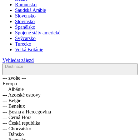
Rumunsko
Saudská Arábie
Slovensko
Slovinsko
Španělsko
Spojené státy americké
Švýcarsko
Turecko
Velká Británie
Vyhledat zájezd
Destinace
--- zvolte ---
Evropa
--- Albánie
--- Azorské ostrovy
--- Belgie
--- Benelux
--- Bosna a Hercegovina
--- Černá Hora
--- Česká republika
--- Chorvatsko
--- Dánsko
--- Estonsko