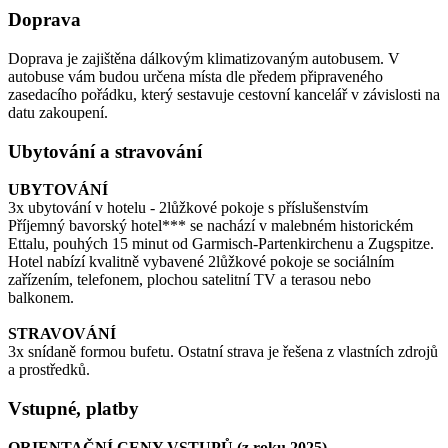
Doprava
Doprava je zajištěna dálkovým klimatizovaným autobusem. V
autobuse vám budou určena místa dle předem připraveného
zasedacího pořádku, který sestavuje cestovní kancelář v závislosti na
datu zakoupení.
Ubytování a stravování
UBYTOVÁNÍ
3x ubytování v hotelu - 2lůžkové pokoje s příslušenstvím
Příjemný bavorský hotel*** se nachází v malebném historickém
Ettalu, pouhých 15 minut od Garmisch-Partenkirchenu a Zugspitze.
Hotel nabízí kvalitně vybavené 2lůžkové pokoje se sociálním
zařízením, telefonem, plochou satelitní TV a terasou nebo
balkonem.
STRAVOVÁNÍ
3x snídaně formou bufetu. Ostatní strava je řešena z vlastních zdrojů
a prostředků.
Vstupné, platby
ORIENTAČNÍ CENY VSTUPŮ (z roku 2025)