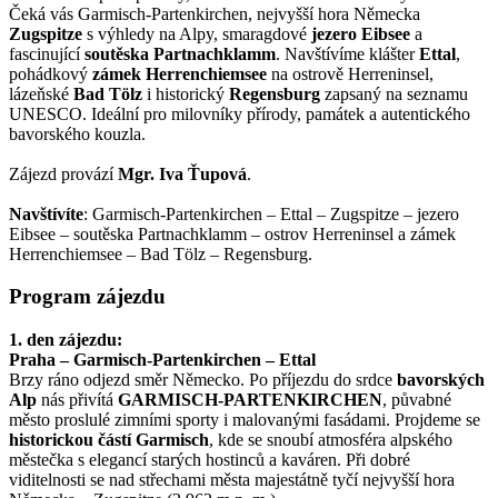
Čeká vás Garmisch-Partenkirchen, nejvyšší hora Německa
Zugspitze
s výhledy na Alpy, smaragdové
jezero Eibsee
a
fascinující
soutěska Partnachklamm
. Navštívíme klášter
Ettal
,
pohádkový
zámek Herrenchiemsee
na ostrově Herreninsel,
lázeňské
Bad Tölz
i historický
Regensburg
zapsaný na seznamu
UNESCO. Ideální pro milovníky přírody, památek a autentického
bavorského kouzla.
Zájezd provází
Mgr. Iva Ťupová
.
Navštívíte
: Garmisch-Partenkirchen – Ettal – Zugspitze – jezero
Eibsee – soutěska Partnachklamm – ostrov Herreninsel a zámek
Herrenchiemsee – Bad Tölz – Regensburg.
Program zájezdu
1. den zájezdu:
Praha – Garmisch-Partenkirchen – Ettal
Brzy ráno odjezd směr Německo. Po příjezdu do srdce
bavorských
Alp
nás přivítá
GARMISCH-PARTENKIRCHEN
, půvabné
město proslulé zimními sporty i malovanými fasádami. Projdeme se
historickou částí Garmisch
, kde se snoubí atmosféra alpského
městečka s elegancí starých hostinců a kaváren. Při dobré
viditelnosti se nad střechami města majestátně tyčí nejvyšší hora