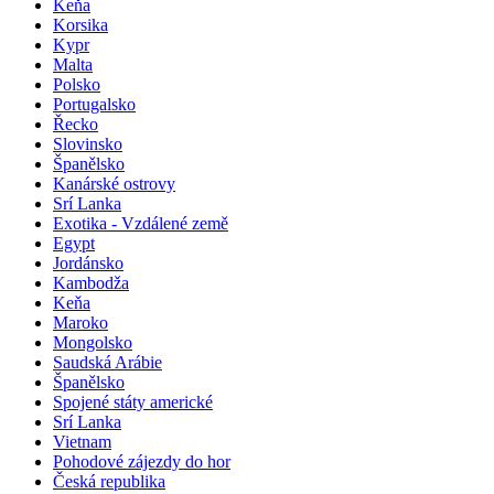
Keňa
Korsika
Kypr
Malta
Polsko
Portugalsko
Řecko
Slovinsko
Španělsko
Kanárské ostrovy
Srí Lanka
Exotika - Vzdálené země
Egypt
Jordánsko
Kambodža
Keňa
Maroko
Mongolsko
Saudská Arábie
Španělsko
Spojené státy americké
Srí Lanka
Vietnam
Pohodové zájezdy do hor
Česká republika