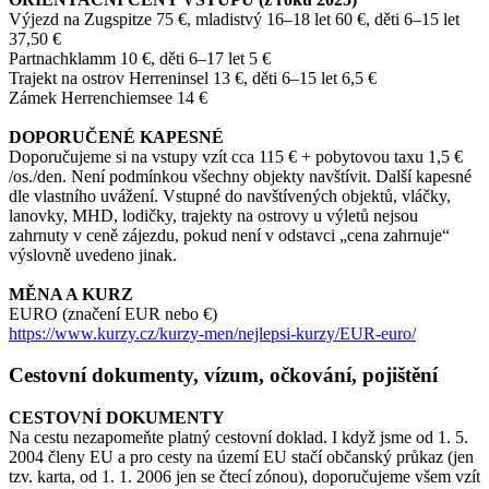
Výjezd na Zugspitze 75 €, mladistvý 16–18 let 60 €, děti 6–15 let
37,50 €
Partnachklamm 10 €, děti 6–17 let 5 €
Trajekt na ostrov Herreninsel 13 €, děti 6–15 let 6,5 €
Zámek Herrenchiemsee 14 €
DOPORUČENÉ KAPESNÉ
Doporučujeme si na vstupy vzít cca 115 € + pobytovou taxu 1,5 €
/os./den. Není podmínkou všechny objekty navštívit. Další kapesné
dle vlastního uvážení. Vstupné do navštívených objektů, vláčky,
lanovky, MHD, lodičky, trajekty na ostrovy u výletů nejsou
zahrnuty v ceně zájezdu, pokud není v odstavci „cena zahrnuje“
výslovně uvedeno jinak.
MĚNA A KURZ
EURO (značení EUR nebo €)
https://www.kurzy.cz/kurzy-men/nejlepsi-kurzy/EUR-euro/
Cestovní dokumenty, vízum, očkování, pojištění
CESTOVNÍ DOKUMENTY
Na cestu nezapomeňte platný cestovní doklad. I když jsme od 1. 5.
2004 členy EU a pro cesty na území EU stačí občanský průkaz (jen
tzv. karta, od 1. 1. 2006 jen se čtecí zónou), doporučujeme všem vzít