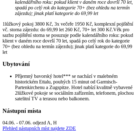
kalendářního roku: pokud klient v daném roce dovrší 70 let,
spadá po celý rok do kategorie 70+ (bez ohledu na termín
zájezdu); jinak platí kategorie do 69,99 let
1lůžkový pokoj 3800 Kč, 3x večeře 1950 Kč, komplexní pojištění
vč. storna zájezdu: do 69,99 let 260 Kč, 70+ let 300 Kč.Věk pro
sazbu pojištění storna se posuzuje podle kalendářního roku: pokud
klient v daném roce dovrší 70 let, spadá po celý rok do kategorie
70+ (bez ohledu na termín zájezdu); jinak platí kategorie do 69,99
let
Ubytování
Příjemný bavorský hotel*** se nachází v malebném
historickém Ettalu, pouhých 15 minut od Garmisch-
Partenkirchenu a Zugspitze. Hotel nabízí kvalitně vybavené
2lůžkové pokoje se sociálním zařízením, telefonem, plochou
satelitní TV a terasou nebo balkonem.
Nástupní místa
04.06. - 07.06. odjezd A, H
Přehled nástupních míst najdete ZDE