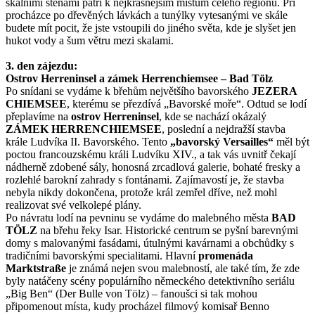
skalními stěnami patří k nejkrásnějším místům celého regionu. Při
procházce po dřevěných lávkách a tunýlky vytesanými ve skále
budete mít pocit, že jste vstoupili do jiného světa, kde je slyšet jen
hukot vody a šum větru mezi skalami.
3. den zájezdu:
Ostrov Herreninsel a zámek Herrenchiemsee – Bad Tölz
Po snídani se vydáme k břehům největšího bavorského
JEZERA
CHIEMSEE
, kterému se přezdívá „Bavorské moře“. Odtud se lodí
přeplavíme na
ostrov Herreninsel
, kde se nachází okázalý
ZÁMEK HERRENCHIEMSEE
, poslední a nejdražší stavba
krále Ludvíka II. Bavorského. Tento
„bavorský Versailles“
měl být
poctou francouzskému králi Ludvíku XIV., a tak vás uvnitř čekají
nádherně zdobené sály, honosná zrcadlová galerie, bohaté fresky a
rozlehlé barokní zahrady s fontánami. Zajímavostí je, že stavba
nebyla nikdy dokončena, protože král zemřel dříve, než mohl
realizovat své velkolepé plány.
Po návratu lodí na pevninu se vydáme do malebného města
BAD
TÖLZ
na břehu řeky Isar. Historické centrum se pyšní barevnými
domy s malovanými fasádami, útulnými kavárnami a obchůdky s
tradičními bavorskými specialitami. Hlavní
promenáda
Marktstraße
je známá nejen svou malebností, ale také tím, že zde
byly natáčeny scény populárního německého detektivního seriálu
„Big Ben“ (Der Bulle von Tölz) – fanoušci si tak mohou
připomenout místa, kudy procházel filmový komisař Benno