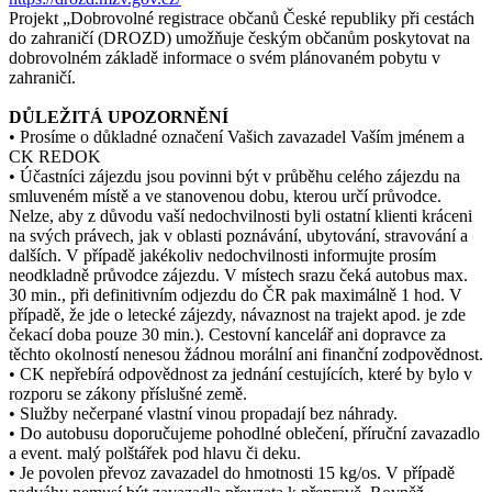
Projekt „Dobrovolné registrace občanů České republiky při cestách
do zahraničí (DROZD) umožňuje českým občanům poskytovat na
dobrovolném základě informace o svém plánovaném pobytu v
zahraničí.
DŮLEŽITÁ UPOZORNĚNÍ
• Prosíme o důkladné označení Vašich zavazadel Vaším jménem a
CK REDOK
• Účastníci zájezdu jsou povinni být v průběhu celého zájezdu na
smluveném místě a ve stanovenou dobu, kterou určí průvodce.
Nelze, aby z důvodu vaší nedochvilnosti byli ostatní klienti kráceni
na svých právech, jak v oblasti poznávání, ubytování, stravování a
dalších. V případě jakékoliv nedochvilnosti informujte prosím
neodkladně průvodce zájezdu. V místech srazu čeká autobus max.
30 min., při definitivním odjezdu do ČR pak maximálně 1 hod. V
případě, že jde o letecké zájezdy, návaznost na trajekt apod. je zde
čekací doba pouze 30 min.). Cestovní kancelář ani dopravce za
těchto okolností nenesou žádnou morální ani finanční zodpovědnost.
• CK nepřebírá odpovědnost za jednání cestujících, které by bylo v
rozporu se zákony příslušné země.
• Služby nečerpané vlastní vinou propadají bez náhrady.
• Do autobusu doporučujeme pohodlné oblečení, příruční zavazadlo
a event. malý polštářek pod hlavu či deku.
• Je povolen převoz zavazadel do hmotnosti 15 kg/os. V případě