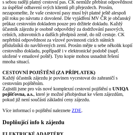
s sebou raději platný cestovní pas. CK nemůže přebírat odpovědnost
za úspěšné odbavení svých klientů při přejezdech. Prosím,
nezapomeňte, že vaše cestovní pasy musí být platné ještě alespoň
půl roku po návratu z dovolené. Dle vyjádření MV ČR je občanský
průkaz cestovním dokladem pouze pro držitele dokladu. Každý
účastník zájezdu je osobně odpovědný za dodržování pasových,
celních, zdravotních a dalších předpisů země, do níž cestuje. CK
nepřebírá odpovědnost za vízové povinnosti cizích státních
příslušníků do navštívených zemí. Prosím mějte u sebe několik kopií
cestovního dokladu, popřípadě i v elektronické podobě (např.
uložené v emailové poště). Tyto kopie mohou usnadnit řešení
mnoha situací.
CESTOVNÍ POJIŠTĚNÍ (ZA PŘÍPLATEK)
Každý účastník zájezdu je povinen vycestovat do zahraničí s
cestovním pojištěním.
Zajistili jsme pro vás nové komplexní cestovní pojištění u
UNIQA
pojišťovna, a.s.
, které je možné přiobjednat ke všem zájezdům,
pokud již není součástí základní ceny zájezdu.
Více informací o pojištění naleznete
ZDE
.
Doplňující info k zájezdu
ELEKTRICKÉ ADAPTÉRY