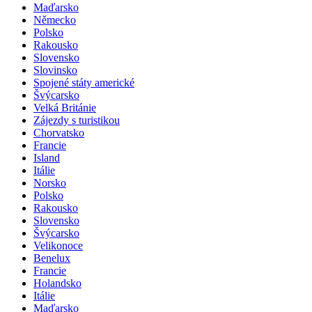
Maďarsko
Německo
Polsko
Rakousko
Slovensko
Slovinsko
Spojené státy americké
Švýcarsko
Velká Británie
Zájezdy s turistikou
Chorvatsko
Francie
Island
Itálie
Norsko
Polsko
Rakousko
Slovensko
Švýcarsko
Velikonoce
Benelux
Francie
Holandsko
Itálie
Maďarsko