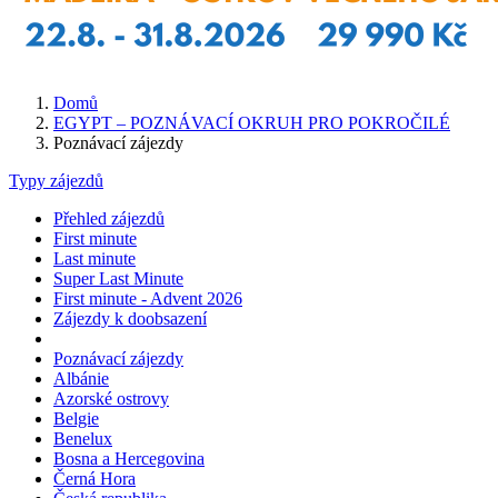
Domů
EGYPT – POZNÁVACÍ OKRUH PRO POKROČILÉ
Poznávací zájezdy
Typy zájezdů
Přehled zájezdů
First minute
Last minute
Super Last Minute
First minute - Advent 2026
Zájezdy k doobsazení
Poznávací zájezdy
Albánie
Azorské ostrovy
Belgie
Benelux
Bosna a Hercegovina
Černá Hora