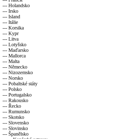
--- Holandsko
--- Irsko
--- Island
--- Itálie
--- Korsika
--- Kypr
--- Litva
--- Lotyšsko
--- Maďarsko
--- Mallorca
--- Malta
--- Německo
--- Nizozemsko
--- Norsko
--- Pobaltské státy
--- Polsko
--- Portugalsko
--- Rakousko
--- Řecko
--- Rumunsko
--- Skotsko
--- Slovensko
--- Slovinsko
--- Španělsko