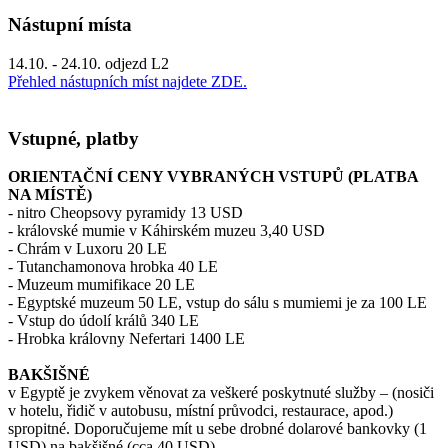
Nástupní místa
14.10. - 24.10. odjezd L2
Přehled nástupních míst najdete ZDE.
Vstupné, platby
ORIENTAČNÍ CENY VYBRANÝCH VSTUPŮ (PLATBA
NA MÍSTĚ)
- nitro Cheopsovy pyramidy 13 USD
- královské mumie v Káhirském muzeu 3,40 USD
- Chrám v Luxoru 20 LE
- Tutanchamonova hrobka 40 LE
- Muzeum mumifikace 20 LE
- Egyptské muzeum 50 LE, vstup do sálu s mumiemi je za 100 LE
- Vstup do údolí králů 340 LE
- Hrobka královny Nefertari 1400 LE
BAKŠIŠNÉ
v Egyptě je zvykem věnovat za veškeré poskytnuté služby – (nosiči
v hotelu, řidič v autobusu, místní průvodci, restaurace, apod.)
spropitné. Doporučujeme mít u sebe drobné dolarové bankovky (1
USD) na bakšišné (cca 40 USD).