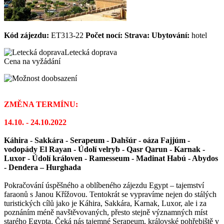
Kód zájezdu:
ET313-22
Počet nocí:
Strava:
Ubytování:
hotel
Letecká doprava
Cena na vyžádání
ZMĚNA TERMÍNU:
14.10. - 24.10.2022
Káhira - Sakkára - Serapeum - Dahšúr - oáza Fajjúm -
vodopády El Rayan - Údolí velryb - Qasr Qarun - Karnak -
Luxor - Údolí královen - Ramesseum - Madinat Habú - Abydos
- Dendera – Hurghada
Pokračování úspěšného a oblíbeného zájezdu Egypt – tajemství
faraonů s Janou Křížovou. Tentokrát se vypravíme nejen do stálých
turistických cílů jako je Káhira, Sakkára, Karnak, Luxor, ale i za
poznáním méně navštěvovaných, přesto stejně významných míst
starého Egypta. Čeká nás tajemné Serapeum, královské pohřebiště v