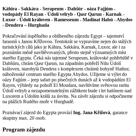
Káhira - Sakkára - Serapeum - Dahšúr - oáza Fajjúm -
vodopády El Rayan - Údolí velryb - Qasr Qarun - Karnak -
Luxor - Údolí královen - Ramesseum - Madinat Habú - Abydos
- Dendera – Hurghada
Pokračování úspěšného a oblíbeného zájezdu Egypt – tajemství
faraonů s Janou Křížovou. Tentokrát se vypravíme nejen do stálých
turistických cílů jako je Káhira, Sakkára, Karnak, Luxor, ale i za
poznáním méně navštěvovaných, přesto stejně významných míst
starého Egypta. Čeká nás tajemné Serapeum, královské pohřebiště v
Dahšúru, chrám Qasr Qarun, na západním pobřeží Nilu Údolí
královen, starobylá Dendera s komplexem chrámů bohyně Hathor,
náboženské centrum starého Egypta Abydos. Užijeme si výlet do
oázy Fajjúm – jeep safari po písečných dunách až k vodopádům El
Rayen, výhledy na pohoří El Moudara, navštívíme světovou raritu
Údolí velryb a nezapomenutelným zážitkem bude i let balónem nad
Luxorem a Údolím králů za úsvitu. Na závěr zájezdu si odpočineme
na plážích Rudého moře v Hurghadě.
Poznávací zájezd do Egypta provází
Ing. Jana Křížová
, garance
skupiny max. 20 osob.
Program zájezdu