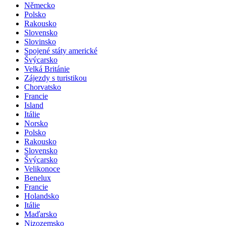
Německo
Polsko
Rakousko
Slovensko
Slovinsko
Spojené státy americké
Švýcarsko
Velká Británie
Zájezdy s turistikou
Chorvatsko
Francie
Island
Itálie
Norsko
Polsko
Rakousko
Slovensko
Švýcarsko
Velikonoce
Benelux
Francie
Holandsko
Itálie
Maďarsko
Nizozemsko