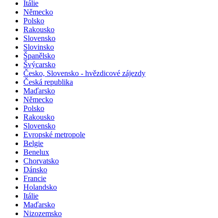
Itálie
Německo
Polsko
Rakousko
Slovensko
Slovinsko
Španělsko
Švýcarsko
Česko, Slovensko - hvězdicové zájezdy
Česká republika
Maďarsko
Německo
Polsko
Rakousko
Slovensko
Evropské metropole
Belgie
Benelux
Chorvatsko
Dánsko
Francie
Holandsko
Itálie
Maďarsko
Nizozemsko