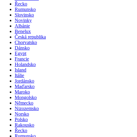
Řecko
Rumunsko
Slovinsko
Novinky
Albánie
Benelux
Česká republika
Chorvatsko
Dánsko
Egypt
Francie
Holandsko
Island
Itálie
Jordánsko
Maďarsko
Maroko
Mongolsko
Německo
Nizozemsko
Norsko
Polsko
Rakousko
Řecko
Rumunsko