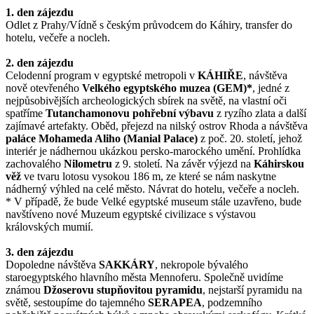
1. den zájezdu
Odlet z Prahy/Vídně s českým průvodcem do Káhiry, transfer do
hotelu, večeře a nocleh.
2. den zájezdu
Celodenní program v egyptské metropoli v
KÁHIŘE
, návštěva
nově otevřeného
Velkého egyptského muzea (GEM)*
, jedné z
nejpůsobivějších archeologických sbírek na světě, na vlastní oči
spatříme
Tutanchamonovu pohřební výbavu
z ryzího zlata a další
zajímavé artefakty. Oběd, přejezd na nilský ostrov Rhoda a návštěva
paláce Mohameda Aliho
(Manial Palace)
z poč. 20. století, jehož
interiér je nádhernou ukázkou persko-marockého umění. Prohlídka
zachovalého
Nilometru
z 9. století. Na závěr výjezd na
Káhirskou
věž
ve tvaru lotosu vysokou 186 m, ze které se nám naskytne
nádherný výhled na celé město. Návrat do hotelu, večeře a nocleh.
* V případě, že bude Velké egyptské museum stále uzavřeno, bude
navštíveno nové Muzeum egyptské civilizace s výstavou
královských mumií.
3. den zájezdu
Dopoledne návštěva
SAKKÁRY
, nekropole bývalého
staroegyptského hlavního města Mennoferu. Společně uvidíme
známou
Džoserovu stupňovitou pyramidu
, nejstarší pyramidu na
světě, sestoupíme do tajemného
SERAPEA
, podzemního