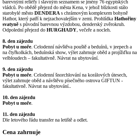
barevnými reliéfy i slavným seznamem se jmény 76 egyptských
vládců. Po obědě přejezd do města Kena, v jehož blízkosti stálo
starobylé město
DENDERA
s chrámovým komplexem bohyně
Hathor, který patří k nejzachovalejším v zemi. Prohlídka
Hathořiny
svatyně
s původní barevnou výzdobou, denderský zvěrokruh.
Odpolední přejezd do
HURGHADY
, večeře a nocleh.
8. den zájezdu
Pobyt u moře
. Celodenní návštěva pouště a beduínů, v jeepech a
na čtyřkolkách, beduínská show, výlet zahrnuje oběd a projížďku na
velbloudech – fakultativně. Návrat na ubytování.
9. den zájezdu
Pobyt u moře
. Celodenní šnorchlování na korálových útesech,
výlet zahrnuje oběd a návštěvu písečného ostrova GIFTUN -
fakultativně. Návrat na ubytování..
10. den zájezdu
Pobyt u moře
.
11. den
zájezdu
Dle letového řádu transfer na letiště a odlet.
Cena zahrnuje