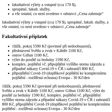
fakultativní výlety a vstupné (cca 170 $),
spropitné, fakult. služby,
a vše ostatní, co není uvedeno v odstavci „Cena zahrnuje“
fakultativní výlety a vstupné (cca 170 $), spropitné, fakult. služby, a
vše ostatní, co není uvedeno v odstavci „Cena zahrnuje“
Fakultativní příplatek
1lůžk. pokoj 5590 Kč (povinné při nedoobsazení),
představení Světlo a zvuk v Káhiře 1100 Kč,
ostrov Giftun 1100 Kč,
výlet do pouště za beduíny 1590 Kč,
komplex. pojištění vč. připojištění vyššího storna zájezdu a
případné nákazy Covid-19 v ČR i zahraničí 800 Kč,
připojištění Covid-19 (doplňkové pojištění ke komplexnímu
pojištění - rozšířená ochrana) Evropa - 30 Kč/den
1lůžk. pokoj 5590 Kč (povinné při nedoobsazení), představení
Světlo a zvuk v Káhiře 1100 Kč, ostrov Giftun 1100 Kč, výlet do
pouště za beduíny 1590 Kč, komplex. pojištění vč. připojištění
vyššího storna zájezdu a případné nákazy Covid-19 v ČR i zahraničí
800 Kč, připojištění Covid-19 (doplňkové pojištění ke komplexnímu
pojištění - rozšířená ochrana) Evropa - 30 Kč/den