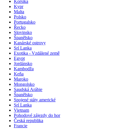
Korsika
Kypr
Malta
Polsko
Portugalsko
Řecko
Slovinsko
Španělsko
Kanárské ostrovy
Srí Lanka
Exotika - Vzdálené země
Egypt
Jordánsko
Kambodža
Keňa
Maroko
Mongolsko
Saudská Arábie
Španělsko
Spojené státy americké
Srí Lanka
Vietnam
Pohodové zájezdy do hor
Česká republika
Francie