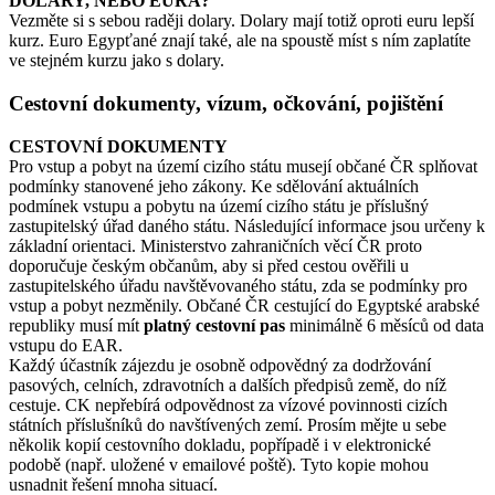
DOLARY, NEBO EURA?
Vezměte si s sebou raději dolary. Dolary mají totiž oproti euru lepší
kurz. Euro Egypťané znají také, ale na spoustě míst s ním zaplatíte
ve stejném kurzu jako s dolary.
Cestovní dokumenty, vízum, očkování, pojištění
CESTOVNÍ DOKUMENTY
Pro vstup a pobyt na území cizího státu musejí občané ČR splňovat
podmínky stanovené jeho zákony. Ke sdělování aktuálních
podmínek vstupu a pobytu na území cizího státu je příslušný
zastupitelský úřad daného státu. Následující informace jsou určeny k
základní orientaci. Ministerstvo zahraničních věcí ČR proto
doporučuje českým občanům, aby si před cestou ověřili u
zastupitelského úřadu navštěvovaného státu, zda se podmínky pro
vstup a pobyt nezměnily. Občané ČR cestující do Egyptské arabské
republiky musí mít
platný cestovní pas
minimálně 6 měsíců od data
vstupu do EAR.
Každý účastník zájezdu je osobně odpovědný za dodržování
pasových, celních, zdravotních a dalších předpisů země, do níž
cestuje. CK nepřebírá odpovědnost za vízové povinnosti cizích
státních příslušníků do navštívených zemí. Prosím mějte u sebe
několik kopií cestovního dokladu, popřípadě i v elektronické
podobě (např. uložené v emailové poště). Tyto kopie mohou
usnadnit řešení mnoha situací.