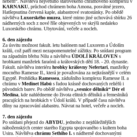
nebem“. Návštěva největšího starověkého chrámového komplexu v
KARNAKU
, průchod chrámem boha Amona, posvátné jezero,
Hatšepsutina červená kaple, alabastrové svatostánky. Po obědě
návštěva
Luxorského muzea
, které mimo jiné uchovává sbírku 26
nádherných soch z nové říše objevených ve skrýši nedaleko
Luxorského chrámu. Ubytování, večeře a nocleh.
6. den zájezdu
Za úsvitu možnost fakult. letu balónem nad Luxorem a Údolím
králů, což patří mezi nezapomenutelné zážitky. Po snídani program
na západním břehu Nilu a návštěva
ÚDOLÍ KRÁLOVEN
s
hrobkami manželek faraónů a královských dětí 18. - 20. dynastie.
Fakult. návštěva interiéru
hrobky královny Nefertari
, manželky
mocného Ramesse II., která je považována za nejkrásnější v celém
Egyptě. Prohlídka
Ramessea
, zádušního komplexu Ramesse II. a
chrámu v
Medinet Habú
s řadou krásně dochovaných reliéfů i
původních barev. Po obědě návštěva
„vesnice dělníků“ Dér el
Medína
, kde nahlédneme do života elitních dělníků a řemeslníků
pracujících na hrobkách v Údolí králů. V případě času návštěva
dílny na zpracování alabastru. Návrat na hotel, večeře a nocleh.
7. den zájezdu
Po snídani přejezd do
ABYDU
, jednoho z nejdůležitějších
náboženských center starého Egypta spojovaného s kultem boha
Usira. Návštěva
chrámu Sethiho I.
s nádherně dochovanými