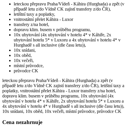
leteckou přepravu Praha/Vídeň - Káhira (Hurghada) a zpět (v
případě letu z/do Vídně CK zajistí transfery z/do ČR),
letištní taxy a poplatky,
vnitrostátní přelet Káhira - Luxor
transfery z/na hotel,
dopravu klim. busem v průběhu programu,
10x ubytování (4x ubytování v hotelu 4* v Káhiře, 2x
ubytování hotelu 5* v Luxoru a 4x ubytování v hotelu 4* v
Hurghadě s all inclusive (dle času letu)),
10x snídani,
10x oběd,
10x večeři,
místní průvodce,
průvodce CK
leteckou přepravu Praha/Vídeň - Káhira (Hurghada) a zpět (v
případě letu z/do Vídně CK zajistí transfery z/do ČR), letištní taxy a
poplatky, vnitrostátní přelet Káhira - Luxor transfery z/na hotel,
dopravu klim. busem v průběhu programu, 10x ubytování (4x
ubytování v hotelu 4* v Káhiře, 2x ubytování hotelu 5* v Luxoru a
4x ubytování v hotelu 4* v Hurghadě s all inclusive (dle času letu)),
10x snídani, 10x oběd, 10x večeři, místní průvodce, průvodce CK
Cena nezahrnuje