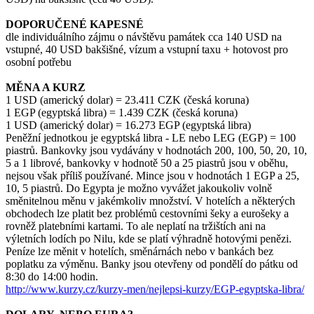
DOPORUČENÉ KAPESNÉ
dle individuálního zájmu o návštěvu památek cca 140 USD na
vstupné, 40 USD bakšišné, vízum a vstupní taxu + hotovost pro
osobní potřebu
MĚNA A KURZ
1 USD (americký dolar) = 23.411 CZK (česká koruna)
1 EGP (egyptská libra) = 1.439 CZK (česká koruna)
1 USD (americký dolar) = 16.273 EGP (egyptská libra)
Peněžní jednotkou je egyptská libra - LE nebo LEG (EGP) = 100
piastrů. Bankovky jsou vydávány v hodnotách 200, 100, 50, 20, 10,
5 a 1 librové, bankovky v hodnotě 50 a 25 piastrů jsou v oběhu,
nejsou však příliš používané. Mince jsou v hodnotách 1 EGP a 25,
10, 5 piastrů. Do Egypta je možno vyvážet jakoukoliv volně
směnitelnou měnu v jakémkoliv množství. V hotelích a některých
obchodech lze platit bez problémů cestovními šeky a eurošeky a
rovněž platebními kartami. To ale neplatí na tržištích ani na
výletních lodích po Nilu, kde se platí výhradně hotovými penězi.
Peníze lze měnit v hotelích, směnárnách nebo v bankách bez
poplatku za výměnu. Banky jsou otevřeny od pondělí do pátku od
8:30 do 14:00 hodin.
http://www.kurzy.cz/kurzy-men/nejlepsi-kurzy/EGP-egyptska-libra/