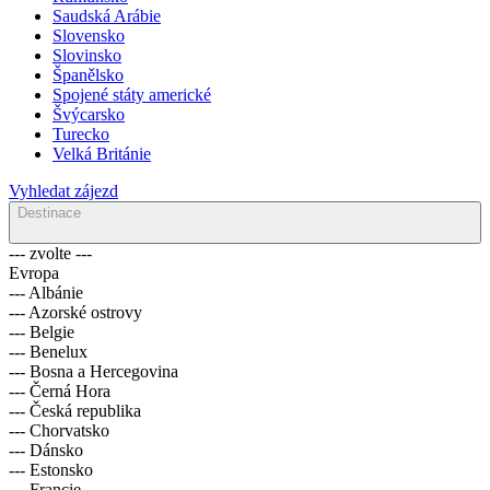
Saudská Arábie
Slovensko
Slovinsko
Španělsko
Spojené státy americké
Švýcarsko
Turecko
Velká Británie
Vyhledat zájezd
Destinace
--- zvolte ---
Evropa
--- Albánie
--- Azorské ostrovy
--- Belgie
--- Benelux
--- Bosna a Hercegovina
--- Černá Hora
--- Česká republika
--- Chorvatsko
--- Dánsko
--- Estonsko
--- Francie