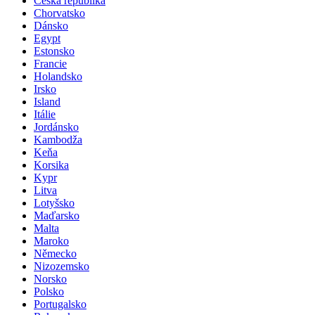
Česká republika
Chorvatsko
Dánsko
Egypt
Estonsko
Francie
Holandsko
Irsko
Island
Itálie
Jordánsko
Kambodža
Keňa
Korsika
Kypr
Litva
Lotyšsko
Maďarsko
Malta
Maroko
Německo
Nizozemsko
Norsko
Polsko
Portugalsko