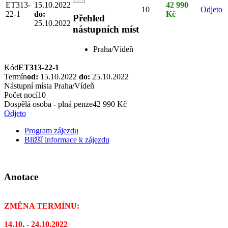
ET313-
15.10.2022
42 990
10
Odjeto
22-1
do:
Kč
Přehled
25.10.2022
nástupních míst
Praha/Vídeň
Kód
ET313-22-1
Termín
od:
15.10.2022
do:
25.10.2022
Nástupní místa
Praha/Vídeň
Počet nocí
10
Dospělá osoba - plná penze
42 990 Kč
Odjeto
Program zájezdu
Bližší informace k zájezdu
Anotace
ZMĚNA TERMÍNU:
14.10. - 24.10.2022