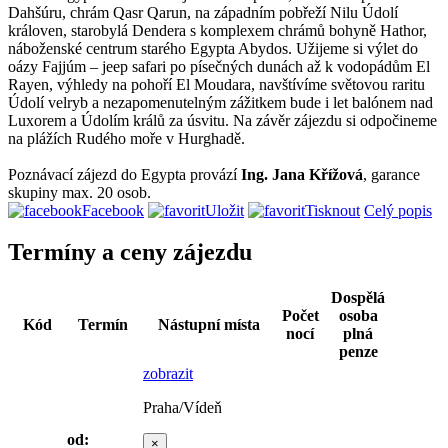
Dahšúru, chrám Qasr Qarun, na západním pobřeží Nilu Údolí
královen, starobylá Dendera s komplexem chrámů bohyně Hathor,
náboženské centrum starého Egypta Abydos. Užijeme si výlet do
oázy Fajjúm – jeep safari po písečných dunách až k vodopádům El
Rayen, výhledy na pohoří El Moudara, navštívíme světovou raritu
Údolí velryb a nezapomenutelným zážitkem bude i let balónem nad
Luxorem a Údolím králů za úsvitu. Na závěr zájezdu si odpočineme
na plážích Rudého moře v Hurghadě.
Poznávací zájezd do Egypta provází
Ing. Jana Křížová
, garance
skupiny max. 20 osob.
Facebook
Uložit
Tisknout
Celý popis
Termíny a ceny zájezdu
Dospělá
Počet
osoba
Kód
Termín
Nástupní místa
nocí
plná
penze
zobrazit
Praha/Vídeň
od:
×