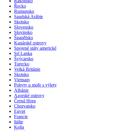
Rakousko
Řecko
Rumunsko
Saudská Arábie
Skotsko
Slovensko
Slovinsko
Španělsko
Kanárské ostrovy
Spojené státy americké
Srí Lanka
Švýcarsko
Turecko
Velká Británie
Skotsko
Vietnam
Pobyty u moře s výlety
Albánie
Azorské ostrovy
Černá Hora
Chorvatsko
Egypt
Francie
Itálie
Keňa