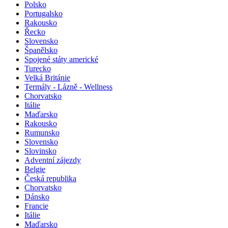
Polsko
Portugalsko
Rakousko
Řecko
Slovensko
Španělsko
Spojené státy americké
Turecko
Velká Británie
Termály - Lázně - Wellness
Chorvatsko
Itálie
Maďarsko
Rakousko
Rumunsko
Slovensko
Slovinsko
Adventní zájezdy
Belgie
Česká republika
Chorvatsko
Dánsko
Francie
Itálie
Maďarsko