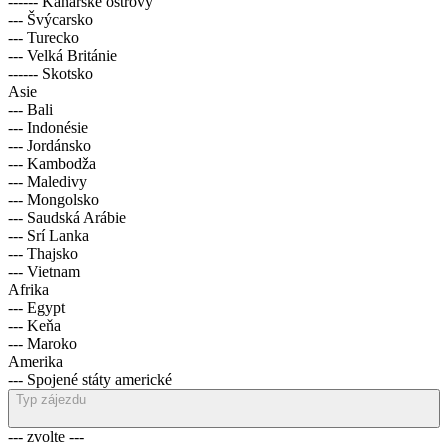
------ Kanárské ostrovy
--- Švýcarsko
--- Turecko
--- Velká Británie
------ Skotsko
Asie
--- Bali
--- Indonésie
--- Jordánsko
--- Kambodža
--- Maledivy
--- Mongolsko
--- Saudská Arábie
--- Srí Lanka
--- Thajsko
--- Vietnam
Afrika
--- Egypt
--- Keňa
--- Maroko
Amerika
--- Spojené státy americké
Typ zájezdu
--- zvolte ---