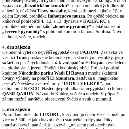
pohřebiště posvátných býků s mnoha obrovskými sarkofágy. Krátká
zastávka u
„filozofického kroužku“
se sochami antických filozofů
a literátů, návštěva
Tiovy mastaby
, která patří mezi nejkrásnější v
celém Egyptě, prohlídka
Imhotepovo muzea
. Po obědě přejezd na
královské pohřebiště 4., 12. a 13. dynastie v
DAHŠÚRU
a
prohlídka interiéru unikátní
„lomené pyramidy“
a také sousední
„červené pyramidy“
s pohřební komorou faraóna Snofrua. Návrat
na hotel, večere, nocleh.
4. den zájezdu
Celodenní výlet do největší egyptské oázy
FAJJÚM
. Zastávka ve
vesnici
Tunis
proslavené keramickými a slaměnými výrobky,
jeep
safari
po písečných dunách až k vodopádům
El Rayan
s výhledem
na okolní slaná jezera. Tradiční beduínský oběd. Průjezd pouštní
krajinou
Národního parku Wadi El Rayan
s mnoha skalními
útvary, výhledy na pohoří
El Moudara
, zastávka u „magického
jezera“. Návštěva světové rarity
"ÚDOLÍ VELRYB"
, pod
ochranou UNESCO. Následuje prohlídka staroegyptského chrámu
QASR QARUN
. Návrat do Káhiry, večeře a nocleh. V případě
zájmu možná návštěva představení Světlo a zvuk u pyramid.
5. den zájezdu
Po snídani přelet do
LUXORU
, který pod jménem Véset sloužil po
více než 500 let jako hlavní město starověkého Egypta. Díky
množství svých památek je nazýván „muzeem pod otevřeným