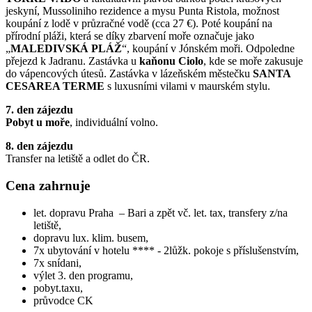
jeskyní, Mussoliniho rezidence a mysu Punta Ristola, možnost
koupání z lodě v průzračné vodě (cca 27 €). Poté koupání na
přírodní pláži, která se díky zbarvení moře označuje jako
„
MALEDIVSKÁ PLÁŽ
“, koupání v Jónském moři. Odpoledne
přejezd k Jadranu. Zastávka u
kaňonu Ciolo
, kde se moře zakusuje
do vápencových útesů. Zastávka v lázeňském městečku
SANTA
CESAREA TERME
s luxusními vilami v maurském stylu.
7. den zájezdu
Pobyt u moře
, individuální volno.
8. den zájezdu
Transfer na letiště a odlet do ČR.
Cena zahrnuje
let. dopravu Praha – Bari a zpět vč. let. tax, transfery z/na
letiště,
dopravu lux. klim. busem,
7x ubytování v hotelu **** - 2lůžk. pokoje s příslušenstvím,
7x snídani,
výlet 3. den programu,
pobyt.taxu,
průvodce CK