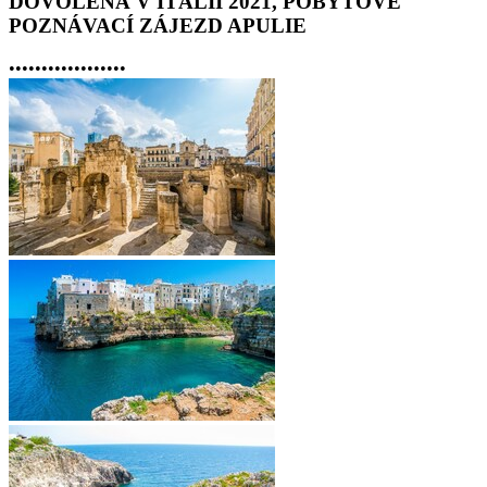
DOVOLENÁ V ITÁLII 2021, POBYTOVĚ
POZNÁVACÍ ZÁJEZD APULIE
•
•
•
•
•
•
•
•
•
•
•
•
•
•
•
•
•
•