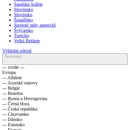
Saudská Arábie
Slovensko
Slovinsko
Španělsko
Spojené státy americké
Švýcarsko
Turecko
Velká Británie
Vyhledat zájezd
Destinace
--- zvolte ---
Evropa
--- Albánie
--- Azorské ostrovy
--- Belgie
--- Benelux
--- Bosna a Hercegovina
--- Černá Hora
--- Česká republika
--- Chorvatsko
--- Dánsko
--- Estonsko
--- Francie