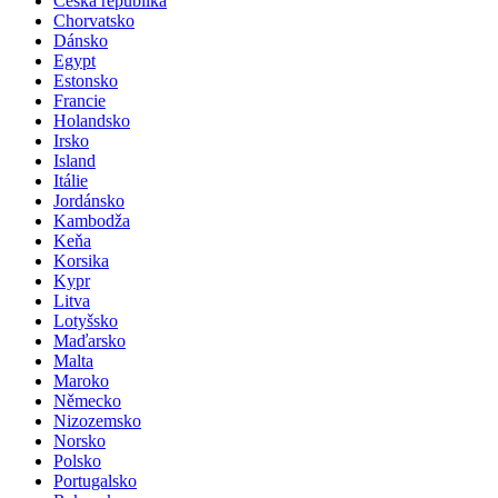
Česká republika
Chorvatsko
Dánsko
Egypt
Estonsko
Francie
Holandsko
Irsko
Island
Itálie
Jordánsko
Kambodža
Keňa
Korsika
Kypr
Litva
Lotyšsko
Maďarsko
Malta
Maroko
Německo
Nizozemsko
Norsko
Polsko
Portugalsko