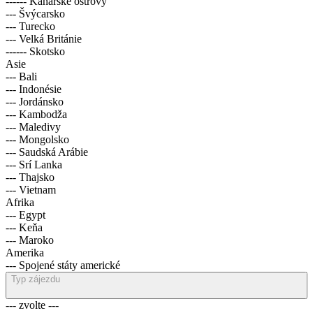
------ Kanárské ostrovy
--- Švýcarsko
--- Turecko
--- Velká Británie
------ Skotsko
Asie
--- Bali
--- Indonésie
--- Jordánsko
--- Kambodža
--- Maledivy
--- Mongolsko
--- Saudská Arábie
--- Srí Lanka
--- Thajsko
--- Vietnam
Afrika
--- Egypt
--- Keňa
--- Maroko
Amerika
--- Spojené státy americké
Typ zájezdu
--- zvolte ---