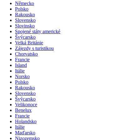
Německo
Polsko
Rakousko
Slovensko
Slovinsko
Spojené státy americké
Švýcarsko
Velká Británie
Zájezdy s turistikou
Chorvatsko
Francie
Island
Itálie
Norsko
Polsko
Rakousko
Slovensko
Švýcarsko
Velikonoce
Benelux
Francie
Holandsko
Itálie
Maďarsko
Nizozemsko