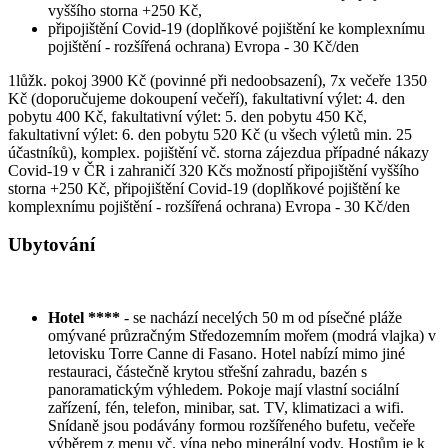
vyššího storna +250 Kč,
připojištění Covid-19 (doplňkové pojištění ke komplexnímu
pojištění - rozšířená ochrana) Evropa - 30 Kč/den
1lůžk. pokoj 3900 Kč (povinné při nedoobsazení), 7x večeře 1350
Kč (doporučujeme dokoupení večeří), fakultativní výlet: 4. den
pobytu 400 Kč, fakultativní výlet: 5. den pobytu 450 Kč,
fakultativní výlet: 6. den pobytu 520 Kč (u všech výletů min. 25
účastníků), komplex. pojištění vč. storna zájezdua případné nákazy
Covid-19 v ČR i zahraničí 320 Kčs možností připojištění vyššího
storna +250 Kč, připojištění Covid-19 (doplňkové pojištění ke
komplexnímu pojištění - rozšířená ochrana) Evropa - 30 Kč/den
Ubytování
Hotel ****
- se nachází necelých 50 m od písečné pláže
omývané průzračným Středozemním mořem (modrá vlajka) v
letovisku Torre Canne di Fasano. Hotel nabízí mimo jiné
restauraci, částečně krytou střešní zahradu, bazén s
panoramatickým výhledem. Pokoje mají vlastní sociální
zařízení, fén, telefon, minibar, sat. TV, klimatizaci a wifi.
Snídaně jsou podávány formou rozšířeného bufetu, večeře
výběrem z menu vč. vína nebo minerální vody. Hostům je k