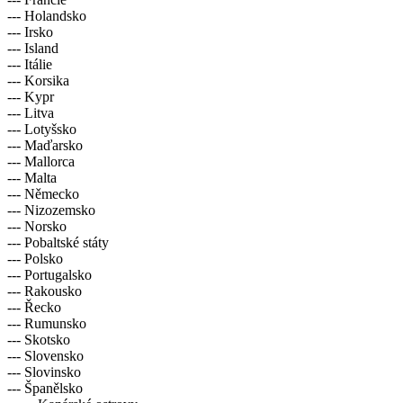
--- Holandsko
--- Irsko
--- Island
--- Itálie
--- Korsika
--- Kypr
--- Litva
--- Lotyšsko
--- Maďarsko
--- Mallorca
--- Malta
--- Německo
--- Nizozemsko
--- Norsko
--- Pobaltské státy
--- Polsko
--- Portugalsko
--- Rakousko
--- Řecko
--- Rumunsko
--- Skotsko
--- Slovensko
--- Slovinsko
--- Španělsko