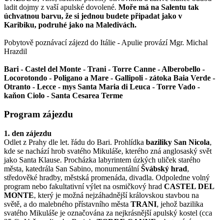
ladit dojmy z vaší apulské dovolené.
Moře má na Salentu tak
úchvatnou barvu, že si jednou budete připadat jako v
Karibiku, podruhé jako na Maledivách.
Pobytově poznávací zájezd do Itálie - Apulie provází Mgr. Michal
Hrazdil
Bari - Castel del Monte - Trani - Torre Canne - Alberobello -
Locorotondo - Poligano a Mare - Gallipoli - zátoka Baia Verde -
Otranto - Lecce - mys Santa Maria di Leuca - Torre Vado -
kaňon Ciolo - Santa Cesarea Terme
Program zájezdu
1. den zájezdu
Odlet z Prahy dle let. řádu do Bari.
Prohlídka
baziliky San Nicola
,
kde se nachází hrob svatého Mikuláše, kterého zná anglosaský svět
jako Santa Klause. Procházka labyrintem úzkých uliček starého
města, katedrála San Sabino, monumentální
Švábský hrad
,
středověké hradby, městská promenáda, divadla. Odpoledne volný
program nebo fakultativní výlet na osmičkový hrad
CASTEL DEL
MONTE
, který je možná nejzáhadnější královskou stavbou na
světě, a do malebného přístavního města
TRANI
, jehož bazilika
svatého Mikuláše je označována za nejkrásnější apulský kostel (cca