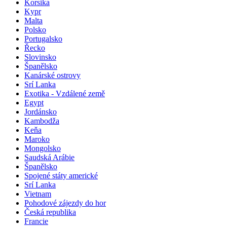
Korsika
Kypr
Malta
Polsko
Portugalsko
Řecko
Slovinsko
Španělsko
Kanárské ostrovy
Srí Lanka
Exotika - Vzdálené země
Egypt
Jordánsko
Kambodža
Keňa
Maroko
Mongolsko
Saudská Arábie
Španělsko
Spojené státy americké
Srí Lanka
Vietnam
Pohodové zájezdy do hor
Česká republika
Francie