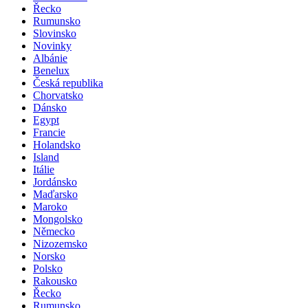
Řecko
Rumunsko
Slovinsko
Novinky
Albánie
Benelux
Česká republika
Chorvatsko
Dánsko
Egypt
Francie
Holandsko
Island
Itálie
Jordánsko
Maďarsko
Maroko
Mongolsko
Německo
Nizozemsko
Norsko
Polsko
Rakousko
Řecko
Rumunsko