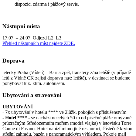
dispozici zdarma i plážový servis.
Nástupní místa
17.07. – 24.07. Odjezd L2, L3
Přehled nástupních míst najdete ZDE.
Doprava
letecky Praha (Vídeň) – Bari a zpět, transfery z/na letiště (v případě
letů z Vídně CK zajistí dopravu na/z letiště), v destinaci se budeme
pohybovat lux. klim. autobusem.
Ubytování a stravování
UBYTOVÁNÍ
- 7x ubytování v hotelu **** ve 2lůžk. pokojích s příslušenstvím
-
Hotel ****
- se nachází necelých 50 m od písečné pláže omývané
průzračným Středozemním mořem (modrá vlajka) v letovisku Torre
Canne di Fasano. Hotel nabízí mimo jiné restauraci, částečně krytou
střešní zahradu, bazén s panoramatickým výhledem. Pokoje mají