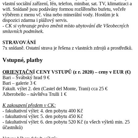
vlastní sociální zařízení, fén, telefon, minibar, sat. TV, klimatizaci a
wifi. Snídaně jsou podávány formou rozšířeného bufetu, večeře
výběrem z menu vč. vína nebo minerální vody. Hostům je k
dispozici zdarma i plážový servis.
- CK si vyhrazuje právo změnit místo ubytování dle Všeobecných
smluvních podmínek.
STRAVOVÁNÍ
7x snídaně. Ostatní strava je řešena z vlastních zdrojů a prostředků.
Vstupné, platby
ORIENTAČN
Í CENY VSTUPŮ (z r. 2020) – ceny v EUR (€)
Bari – Švábský hrad 9 €
Bari – galerie 3 €
Fakult. výlet 2. den (Castel del Monte, Trani) cca 25 €
Alberobello – návštěva Trulli 1 €
K zakoupení předem v CK:
- fakultativní výlet: 4. den pobytu 400 Kč
- fakultativní výlet: 5. den pobytu 450 Kč
- fakultativní výlet: 6. den pobytu 520 Kč (u všech výletů min. 25
účastníků)