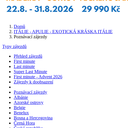
Domů
ITÁLIE - APULIE - EXOTICKÁ KRÁSKA ITÁLIE
Poznávací zájezdy
Typy zájezdů
Přehled zájezdů
First minute
Last minute
Super Last Minute
First minute - Advent 2026
Zájezdy k doobsazení
Poznávací zájezdy
Albánie
Azorské ostrovy
Belgie
Benelux
Bosna a Hercegovina
Černá Hora