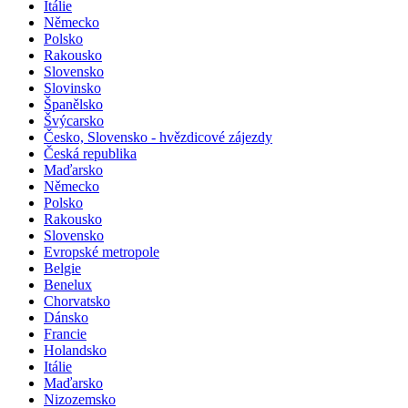
Itálie
Německo
Polsko
Rakousko
Slovensko
Slovinsko
Španělsko
Švýcarsko
Česko, Slovensko - hvězdicové zájezdy
Česká republika
Maďarsko
Německo
Polsko
Rakousko
Slovensko
Evropské metropole
Belgie
Benelux
Chorvatsko
Dánsko
Francie
Holandsko
Itálie
Maďarsko
Nizozemsko