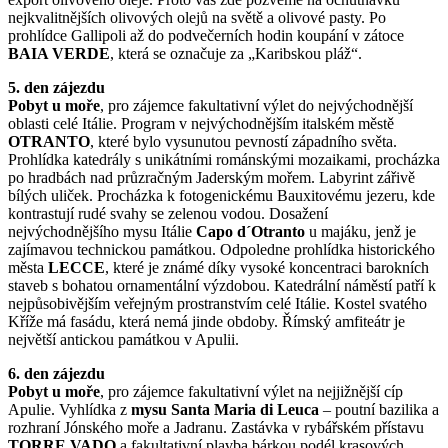
nejkvalitnějších olivových olejů na světě a olivové pasty. Po
prohlídce Gallipoli až do podvečerních hodin koupání v zátoce
BAIA VERDE
, která se označuje za „Karibskou pláž“.
5. den zájezdu
Pobyt u moře
, pro zájemce fakultativní výlet do nejvýchodnější
oblasti celé Itálie. Program v nejvýchodnějším italském městě
OTRANTO
, které bylo vysunutou pevností západního světa.
Prohlídka katedrály s unikátními románskými mozaikami, procházka
po hradbách nad průzračným Jaderským mořem. Labyrint zářivě
bílých uliček. Procházka k fotogenickému Bauxitovému jezeru, kde
kontrastují rudé svahy se zelenou vodou. Dosažení
nejvýchodnějšího mysu Itálie
Capo d´Otranto
u majáku, jenž je
zajímavou technickou památkou. Odpoledne prohlídka historického
města
LECCE
, které je známé díky vysoké koncentraci barokních
staveb s bohatou ornamentální výzdobou. Katedrální náměstí patří k
nejpůsobivějším veřejným prostranstvím celé Itálie. Kostel svatého
Kříže má fasádu, která nemá jinde obdoby. Římský amfiteátr je
největší antickou památkou v Apulii.
6. den zájezdu
Pobyt u moře
, pro zájemce fakultativní výlet na nejjižnější cíp
Apulie. Vyhlídka z
mysu Santa Maria di Leuca
– poutní bazilika a
rozhraní Jónského moře a Jadranu. Zastávka v rybářském přístavu
TORRE VADO
a fakultativní plavba bárkou podél krasových