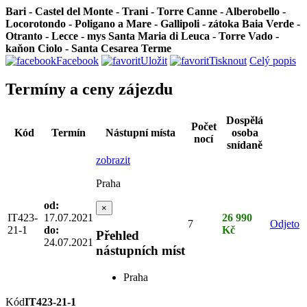
Bari - Castel del Monte - Trani - Torre Canne - Alberobello -
Locorotondo - Poligano a Mare - Gallipoli - zátoka Baia Verde -
Otranto - Lecce - mys Santa Maria di Leuca - Torre Vado -
kaňon Ciolo - Santa Cesarea Terme
Facebook
Uložit
Tisknout
Celý popis
Termíny a ceny zájezdu
Dospělá
Počet
Kód
Termín
Nástupní místa
osoba
nocí
snídaně
zobrazit
Praha
od:
×
IT423-
17.07.2021
26 990
7
Odjeto
21-1
do:
Kč
Přehled
24.07.2021
nástupních míst
Praha
Kód
IT423-21-1