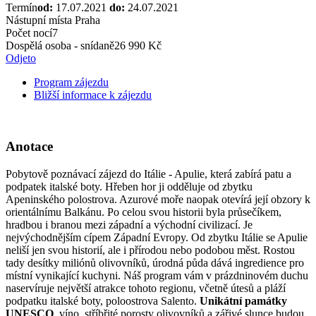
Termín
od:
17.07.2021
do:
24.07.2021
Nástupní místa
Praha
Počet nocí
7
Dospělá osoba - snídaně
26 990 Kč
Odjeto
Program zájezdu
Bližší informace k zájezdu
Anotace
Pobytově poznávací zájezd do Itálie - Apulie, která zabírá patu a
podpatek italské boty. Hřeben hor ji odděluje od zbytku
Apeninského polostrova. Azurové moře naopak otevírá její obzory k
orientálnímu Balkánu. Po celou svou historii byla průsečíkem,
hradbou i branou mezi západní a východní civilizací. Je
nejvýchodnějším cípem Západní Evropy. Od zbytku Itálie se Apulie
neliší jen svou historií, ale i přírodou nebo podobou měst. Rostou
tady desítky miliónů olivovníků, úrodná půda dává ingredience pro
místní vynikající kuchyni. Náš program vám v prázdninovém duchu
naservíruje největší atrakce tohoto regionu, včetně útesů a pláží
podpatku italské boty, poloostrova Salento.
Unikátní památky
UNESCO
, víno, stříbřité porosty olivovníků a zářivé slunce budou