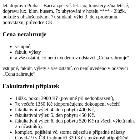
let. dopravu Praha – Bari a zpět vč. let. tax, transfery z/na letiště,
dopravu lux. klim. busem, 7x ubytování v hotelu **** - 2lůžk.
pokoje s příslušenstvím, 7x snídani, výlet 3. den programu,
pobyt.taxu, průvodce CK
Cena nezahrnuje
vstupné,
fakult. výlety
a vše ostatní, co není uvedeno v odstavci „Cena zahrnuje“
vstupné, fakult. výlety a vše ostatní, co není uvedeno v odstavci
„Cena zahrnuje“
Fakultativní příplatek
1lůžk. pokoj 3900 Kč (povinné při nedoobsazení),
7x večeře 1350 Kč (doporučujeme dokoupení večeří),
fakultativní výlet: 4. den pobytu 400 Kč,
fakultativní výlet: 5. den pobytu 450 Kč,
fakultativní výlet: 6. den pobytu 520 Kč (u všech výletů min.
25 účastníků),
komplex. pojištění vč. storna zájezdu a případné nákazy
Covid-19 v ČR i zahraničí 320 Kč s možností připojištění