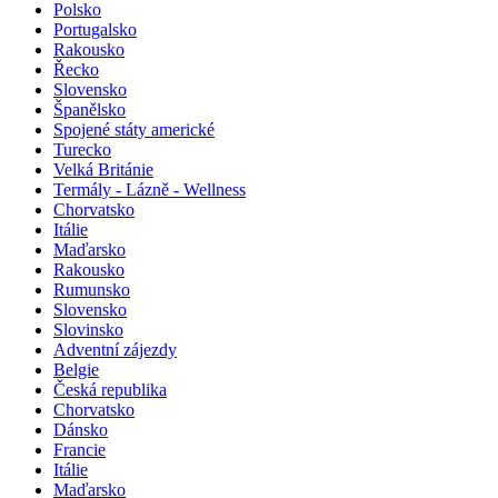
Polsko
Portugalsko
Rakousko
Řecko
Slovensko
Španělsko
Spojené státy americké
Turecko
Velká Británie
Termály - Lázně - Wellness
Chorvatsko
Itálie
Maďarsko
Rakousko
Rumunsko
Slovensko
Slovinsko
Adventní zájezdy
Belgie
Česká republika
Chorvatsko
Dánsko
Francie
Itálie
Maďarsko