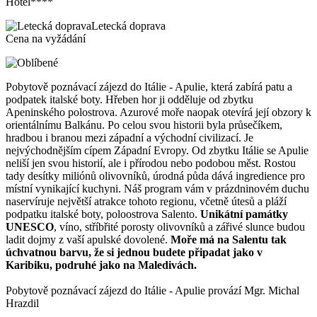
Hotel****
Letecká doprava
Cena na vyžádání
Pobytově poznávací zájezd do Itálie - Apulie, která zabírá patu a
podpatek italské boty. Hřeben hor ji odděluje od zbytku
Apeninského polostrova. Azurové moře naopak otevírá její obzory k
orientálnímu Balkánu. Po celou svou historii byla průsečíkem,
hradbou i branou mezi západní a východní civilizací. Je
nejvýchodnějším cípem Západní Evropy. Od zbytku Itálie se Apulie
neliší jen svou historií, ale i přírodou nebo podobou měst. Rostou
tady desítky miliónů olivovníků, úrodná půda dává ingredience pro
místní vynikající kuchyni. Náš program vám v prázdninovém duchu
naservíruje největší atrakce tohoto regionu, včetně útesů a pláží
podpatku italské boty, poloostrova Salento.
Unikátní památky
UNESCO
, víno, stříbřité porosty olivovníků a zářivé slunce budou
ladit dojmy z vaší apulské dovolené.
Moře má na Salentu tak
úchvatnou barvu, že si jednou budete připadat jako v
Karibiku, podruhé jako na Maledivách.
Pobytově poznávací zájezd do Itálie - Apulie provází Mgr. Michal
Hrazdil