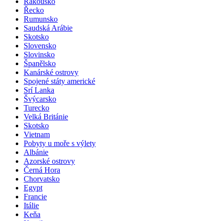
Rakousko
Řecko
Rumunsko
Saudská Arábie
Skotsko
Slovensko
Slovinsko
Španělsko
Kanárské ostrovy
Spojené státy americké
Srí Lanka
Švýcarsko
Turecko
Velká Británie
Skotsko
Vietnam
Pobyty u moře s výlety
Albánie
Azorské ostrovy
Černá Hora
Chorvatsko
Egypt
Francie
Itálie
Keňa