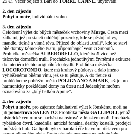
25 €). Večer odjezd z Bari do
TORRE CANNE
, ubytování.
2. den zájezdu
Pobyt u moře
, individuální volno.
3. den zájezdu
Celodenní výlet do bílých městeček vrchoviny
Murge
. Cesta mezi
zídkami, jež po staletí oddělují pozemky, kde se pěstují olivy,
mandle, třešně a vinná réva. Příjezd do oblasti „trulli“, kde se staví
bílé domky kónického tvaru, připomínající vesnici Šmoulů.
Prohlídka městečka
ALBEROBELLO
, které tvoří více než
tisícovka domečků trulli. Procházka jednotlivými čtvrtěmi a exkurze
do interiéru těchto originálních obydlí. Prohlídka městečka
LOCOROTONDO
, které má kruhový půdorys a dalo jméno
vyhlášenému bílému vínu, jež se tu pěstuje. A do třetice si
prohlédneme pobřežní město
POLIGNANO A MARE
, jež je pro
harmonicky poskládané domy na útesu nad Jaderským mořem
označováno za „bílý balkón Apulie“.
4. den zájezdu
Pobyt u moře
, pro zájemce fakultativní výlet k Jónskému moři na
jih
poloostrova SALENTO
: Prohlídka města
GALLIPOLI
, jehož
historické centrum se nachází na ostrově v Jónském moři. Procházka
rybářskou čtvrtí, katedrála, antická fontána, desítky kostelů, prodejci
mořských hub. Gallipoli bylo v barokní éře hlavním přístavem pro
export olivového oleje. Proto vás zde pozveme na ochutnávku