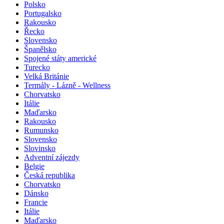
Polsko
Portugalsko
Rakousko
Řecko
Slovensko
Španělsko
Spojené státy americké
Turecko
Velká Británie
Termály - Lázně - Wellness
Chorvatsko
Itálie
Maďarsko
Rakousko
Rumunsko
Slovensko
Slovinsko
Adventní zájezdy
Belgie
Česká republika
Chorvatsko
Dánsko
Francie
Itálie
Maďarsko