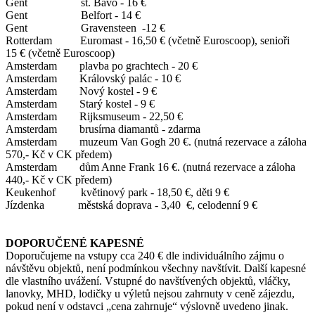
Gent st. Bavo - 16 €
Gent Belfort - 14 €
Gent Gravensteen -12 €
Rotterdam Euromast - 16,50 € (včetně Euroscoop), senioři
15 € (včetně Euroscoop)
Amsterdam plavba po grachtech - 20 €
Amsterdam Královský palác - 10 €
Amsterdam Nový kostel - 9 €
Amsterdam Starý kostel - 9 €
Amsterdam Rijksmuseum - 22,50 €
Amsterdam brusírna diamantů - zdarma
Amsterdam muzeum Van Gogh 20 €. (nutná rezervace a záloha
570,- Kč v CK předem)
Amsterdam dům Anne Frank 16 €. (nutná rezervace a záloha
440,- Kč v CK předem)
Keukenhof květinový park - 18,50 €, děti 9 €
Jízdenka městská doprava - 3,40 €, celodenní 9 €
DOPORUČENÉ KAPESNÉ
Doporučujeme na vstupy cca 240 € dle individuálního zájmu o
návštěvu objektů, není podmínkou všechny navštívit. Další kapesné
dle vlastního uvážení. Vstupné do navštívených objektů, vláčky,
lanovky, MHD, lodičky u výletů nejsou zahrnuty v ceně zájezdu,
pokud není v odstavci „cena zahrnuje“ výslovně uvedeno jinak.