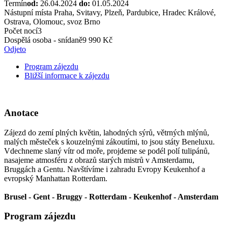
Termín
od:
26.04.2024
do:
01.05.2024
Nástupní místa
Praha, Svitavy, Plzeň, Pardubice, Hradec Králové,
Ostrava, Olomouc, svoz Brno
Počet nocí
3
Dospělá osoba - snídaně
9 990 Kč
Odjeto
Program zájezdu
Bližší informace k zájezdu
Anotace
Zájezd do zemí plných květin, lahodných sýrů, větrných mlýnů,
malých městeček s kouzelnými zákoutími, to jsou státy Beneluxu.
Vdechneme slaný vítr od moře, projdeme se podél polí tulipánů,
nasajeme atmosféru z obrazů starých mistrů v Amsterdamu,
Bruggách a Gentu. Navštívíme i zahradu Evropy Keukenhof a
evropský Manhattan Rotterdam.
Brusel - Gent - Bruggy - Rotterdam - Keukenhof - Amsterdam
Program zájezdu