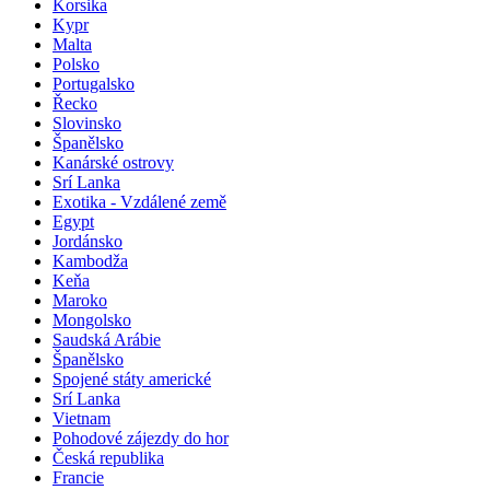
Korsika
Kypr
Malta
Polsko
Portugalsko
Řecko
Slovinsko
Španělsko
Kanárské ostrovy
Srí Lanka
Exotika - Vzdálené země
Egypt
Jordánsko
Kambodža
Keňa
Maroko
Mongolsko
Saudská Arábie
Španělsko
Spojené státy americké
Srí Lanka
Vietnam
Pohodové zájezdy do hor
Česká republika
Francie