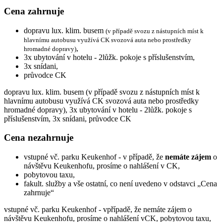
Cena zahrnuje
dopravu lux. klim. busem
(v případě svozu z nástupních míst k
hlavnímu autobusu využívá CK svozová auta nebo prostředky
,
hromadné dopravy)
3x ubytování v hotelu - 2lůžk. pokoje s příslušenstvím,
3x snídani,
průvodce CK
dopravu lux. klim. busem (v případě svozu z nástupních míst k
hlavnímu autobusu využívá CK svozová auta nebo prostředky
hromadné dopravy), 3x ubytování v hotelu - 2lůžk. pokoje s
příslušenstvím, 3x snídani, průvodce CK
Cena nezahrnuje
vstupné vč. parku Keukenhof - v případě, že
nemáte zájem
o
návštěvu Keukenhofu, prosíme o nahlášení v CK,
pobytovou taxu,
fakult. služby a vše ostatní, co není uvedeno v odstavci „Cena
zahrnuje“
vstupné vč. parku Keukenhof - vpřípadě, že nemáte zájem o
návštěvu Keukenhofu, prosíme o nahlášení vCK, pobytovou taxu,