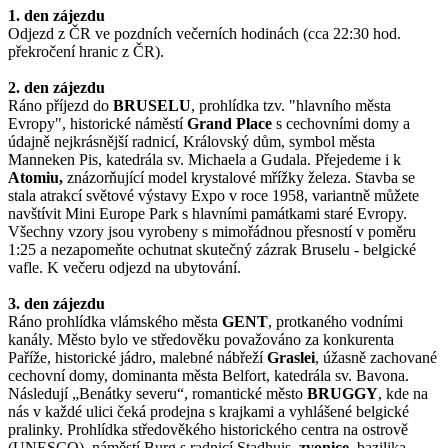
1. den zájezdu
Odjezd z ČR ve pozdních večerních hodinách (cca 22:30 hod.
překročení hranic z ČR).
2. den zájezdu
Ráno příjezd do
BRUSELU
, prohlídka tzv. "hlavního města
Evropy", historické náměstí
Grand Place
s cechovními domy a
údajně nejkrásnější radnicí, Královský dům, symbol města
Manneken Pis, katedrála sv. Michaela a Gudala. Přejedeme i k
Atomiu,
znázorňující model krystalové mřížky železa. Stavba se
stala atrakcí světové výstavy Expo v roce 1958, variantně můžete
navštívit Mini Europe Park s hlavními památkami staré Evropy.
Všechny vzory jsou vyrobeny s mimořádnou přesností v poměru
1:25 a nezapomeňte ochutnat skutečný zázrak Bruselu - belgické
vafle. K večeru odjezd na ubytování.
3. den zájezdu
Ráno prohlídka vlámského města
GENT
, protkaného vodními
kanály. Město bylo ve středověku považováno za konkurenta
Paříže, historické jádro, malebné nábřeží
Graslei
, úžasně zachované
cechovní domy, dominanta města Belfort, katedrála sv. Bavona.
Následují „Benátky severu“, romantické město
BRUGGY
, kde na
nás v každé ulici čeká prodejna s krajkami a vyhlášené belgické
pralinky. Prohlídka středověkého historického centra na ostrově
(UNESCO), náměstí Burg s radnicí Stadhuis,
zvonice
, bazilika