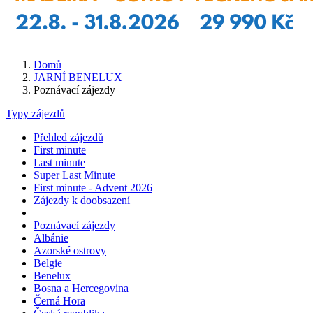
Domů
JARNÍ BENELUX
Poznávací zájezdy
Typy zájezdů
Přehled zájezdů
First minute
Last minute
Super Last Minute
First minute - Advent 2026
Zájezdy k doobsazení
Poznávací zájezdy
Albánie
Azorské ostrovy
Belgie
Benelux
Bosna a Hercegovina
Černá Hora