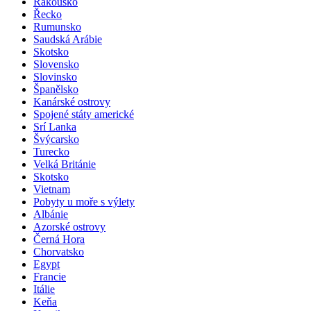
Rakousko
Řecko
Rumunsko
Saudská Arábie
Skotsko
Slovensko
Slovinsko
Španělsko
Kanárské ostrovy
Spojené státy americké
Srí Lanka
Švýcarsko
Turecko
Velká Británie
Skotsko
Vietnam
Pobyty u moře s výlety
Albánie
Azorské ostrovy
Černá Hora
Chorvatsko
Egypt
Francie
Itálie
Keňa