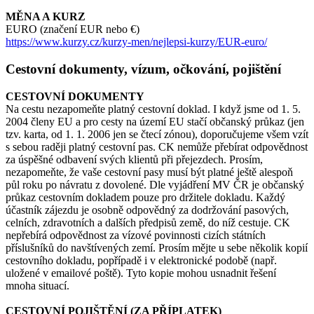
MĚNA A KURZ
EURO (značení EUR nebo €)
https://www.kurzy.cz/kurzy-men/nejlepsi-kurzy/EUR-euro/
Cestovní dokumenty, vízum, očkování, pojištění
CESTOVNÍ DOKUMENTY
Na cestu nezapomeňte platný cestovní doklad. I když jsme od 1. 5.
2004 členy EU a pro cesty na území EU stačí občanský průkaz (jen
tzv. karta, od 1. 1. 2006 jen se čtecí zónou), doporučujeme všem vzít
s sebou raději platný cestovní pas. CK nemůže přebírat odpovědnost
za úspěšné odbavení svých klientů při přejezdech. Prosím,
nezapomeňte, že vaše cestovní pasy musí být platné ještě alespoň
půl roku po návratu z dovolené. Dle vyjádření MV ČR je občanský
průkaz cestovním dokladem pouze pro držitele dokladu. Každý
účastník zájezdu je osobně odpovědný za dodržování pasových,
celních, zdravotních a dalších předpisů země, do níž cestuje. CK
nepřebírá odpovědnost za vízové povinnosti cizích státních
příslušníků do navštívených zemí. Prosím mějte u sebe několik kopií
cestovního dokladu, popřípadě i v elektronické podobě (např.
uložené v emailové poště). Tyto kopie mohou usnadnit řešení
mnoha situací.
CESTOVNÍ POJIŠTĚNÍ (ZA PŘÍPLATEK)