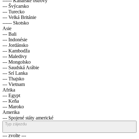
------ Kanárské ostrovy
--- Švýcarsko
--- Turecko
--- Velká Británie
------ Skotsko
Asie
--- Bali
--- Indonésie
--- Jordánsko
--- Kambodža
--- Maledivy
--- Mongolsko
--- Saudská Arábie
--- Srí Lanka
--- Thajsko
--- Vietnam
Afrika
--- Egypt
--- Keňa
--- Maroko
Amerika
--- Spojené státy americké
Typ zájezdu
--- zvolte ---