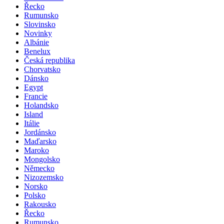
Řecko
Rumunsko
Slovinsko
Novinky
Albánie
Benelux
Česká republika
Chorvatsko
Dánsko
Egypt
Francie
Holandsko
Island
Itálie
Jordánsko
Maďarsko
Maroko
Mongolsko
Německo
Nizozemsko
Norsko
Polsko
Rakousko
Řecko
Rumunsko