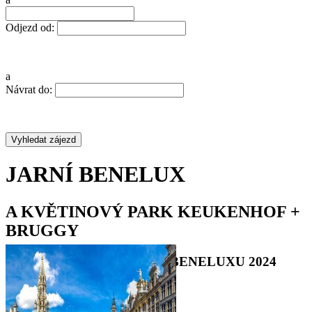
Odjezd od:
a
Návrat do:
JARNÍ BENELUX
A KVĚTINOVÝ PARK KEUKENHOF +
BRUGGY
POZNÁVACÍ ZÁJEZD DO BENELUXU 2024
•
•
•
•
•
•
•
•
•
•
•
•
•
•
•
•
•
•
•
•
•
•
•
•
•