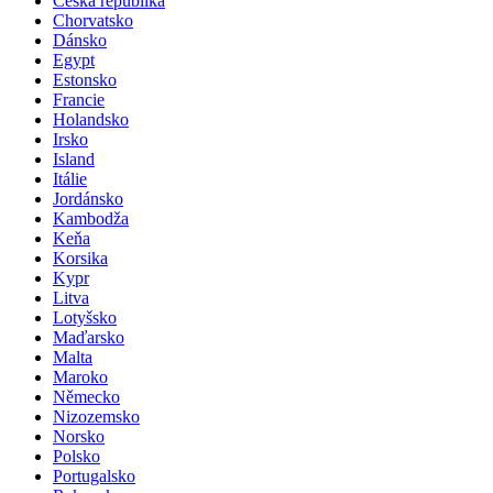
Česká republika
Chorvatsko
Dánsko
Egypt
Estonsko
Francie
Holandsko
Irsko
Island
Itálie
Jordánsko
Kambodža
Keňa
Korsika
Kypr
Litva
Lotyšsko
Maďarsko
Malta
Maroko
Německo
Nizozemsko
Norsko
Polsko
Portugalsko