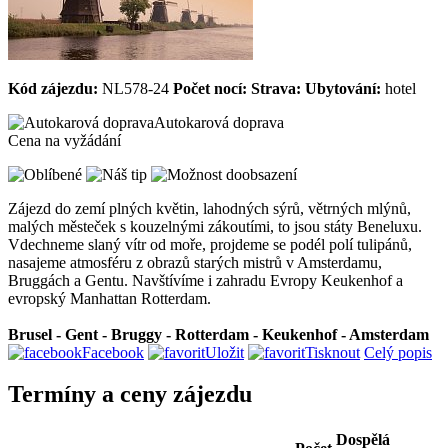
Kód zájezdu:
NL578-24
Počet nocí:
Strava:
Ubytování:
hotel
Autokarová doprava
Cena na vyžádání
Zájezd do zemí plných květin, lahodných sýrů, větrných mlýnů,
malých městeček s kouzelnými zákoutími, to jsou státy Beneluxu.
Vdechneme slaný vítr od moře, projdeme se podél polí tulipánů,
nasajeme atmosféru z obrazů starých mistrů v Amsterdamu,
Bruggách a Gentu. Navštívíme i zahradu Evropy Keukenhof a
evropský Manhattan Rotterdam.
Brusel - Gent - Bruggy - Rotterdam - Keukenhof - Amsterdam
Facebook
Uložit
Tisknout
Celý popis
Termíny a ceny zájezdu
Dospělá