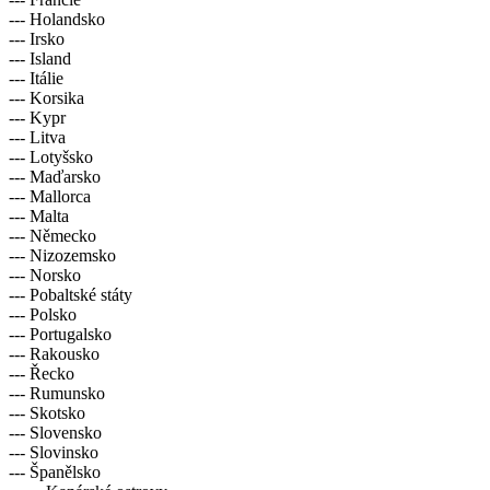
--- Holandsko
--- Irsko
--- Island
--- Itálie
--- Korsika
--- Kypr
--- Litva
--- Lotyšsko
--- Maďarsko
--- Mallorca
--- Malta
--- Německo
--- Nizozemsko
--- Norsko
--- Pobaltské státy
--- Polsko
--- Portugalsko
--- Rakousko
--- Řecko
--- Rumunsko
--- Skotsko
--- Slovensko
--- Slovinsko
--- Španělsko