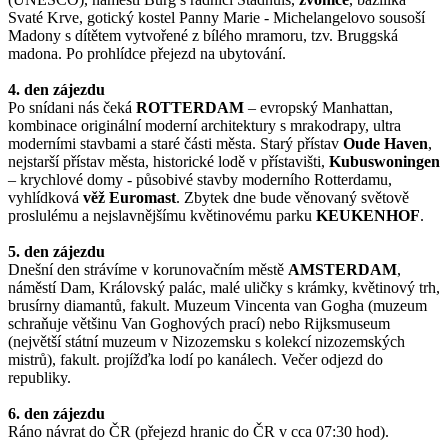
Svaté Krve, gotický kostel Panny Marie - Michelangelovo sousoší
Madony s dítětem vytvořené z bílého mramoru, tzv. Bruggská
madona. Po prohlídce přejezd na ubytování.
4. den zájezdu
Po snídani nás čeká
ROTTERDAM
– evropský Manhattan,
kombinace originální moderní architektury s mrakodrapy, ultra
moderními stavbami a staré části města. Starý přístav
Oude Haven
,
nejstarší přístav města, historické lodě v přístavišti,
Kubuswoningen
– krychlové domy - působivé stavby moderního Rotterdamu,
vyhlídková
věž Euromast
. Zbytek dne bude věnovaný světově
proslulému a nejslavnějšímu květinovému parku
KEUKENHOF
.
5. den zájezdu
Dnešní den strávíme v korunovačním městě
AMSTERDAM
,
náměstí Dam, Královský palác, malé uličky s krámky, květinový trh,
brusírny diamantů, fakult. Muzeum Vincenta van Gogha (muzeum
schraňuje většinu Van Goghových prací) nebo Rijksmuseum
(největší státní muzeum v Nizozemsku s kolekcí nizozemských
mistrů), fakult. projížďka lodí po kanálech. Večer odjezd do
republiky.
6. den zájezdu
Ráno návrat do ČR (přejezd hranic do ČR v cca 07:30 hod).