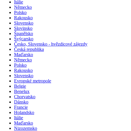
Itálie
Německo
Polsko
Rakousko
Slovensko
Slovinsko
Španělsko
Švýcarsko
Česko, Slovensko - hvězdicové zájezdy
Česká republika
Maďarsko
Německo
Polsko
Rakousko
Slovensko
Evropské metropole
Belgie
Benelux
Chorvatsko
Dánsko
Francie
Holandsko
Itálie
Maďarsko
Nizozemsko