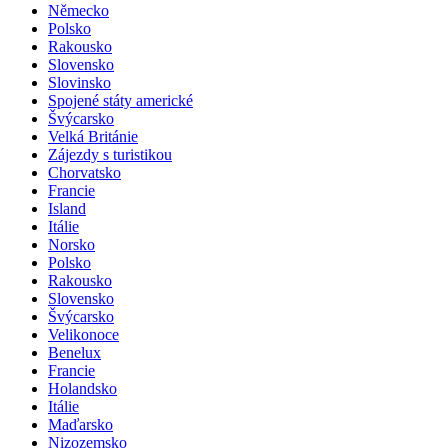
Německo
Polsko
Rakousko
Slovensko
Slovinsko
Spojené státy americké
Švýcarsko
Velká Británie
Zájezdy s turistikou
Chorvatsko
Francie
Island
Itálie
Norsko
Polsko
Rakousko
Slovensko
Švýcarsko
Velikonoce
Benelux
Francie
Holandsko
Itálie
Maďarsko
Nizozemsko