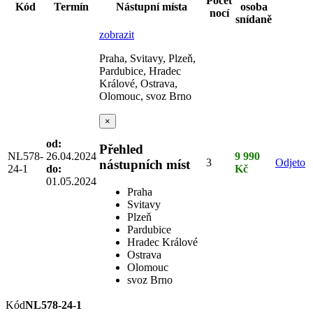
Počet
Kód
Termín
Nástupní místa
osoba
nocí
snídaně
zobrazit
Praha, Svitavy, Plzeň,
Pardubice, Hradec
Králové, Ostrava,
Olomouc, svoz Brno
×
od:
Přehled
NL578-
26.04.2024
9 990
3
Odjeto
nástupních míst
24-1
do:
Kč
01.05.2024
Praha
Svitavy
Plzeň
Pardubice
Hradec Králové
Ostrava
Olomouc
svoz Brno
Kód
NL578-24-1