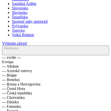
Saudská Arábie
Slovensko
Slovinsko
Španělsko
Spojené státy americké
Švýcarsko
Turecko
Velká Británie
Vyhledat zájezd
Destinace
--- zvolte ---
Evropa
--- Albánie
--- Azorské ostrovy
--- Belgie
--- Benelux
--- Bosna a Hercegovina
--- Černá Hora
--- Česká republika
--- Chorvatsko
--- Dánsko
--- Estonsko
--- Francie