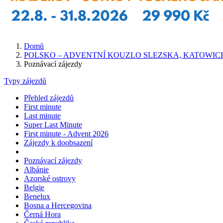
Domů
POLSKO – ADVENTNÍ KOUZLO SLEZSKA, KATOWIC
Poznávací zájezdy
Typy zájezdů
Přehled zájezdů
First minute
Last minute
Super Last Minute
First minute - Advent 2026
Zájezdy k doobsazení
Poznávací zájezdy
Albánie
Azorské ostrovy
Belgie
Benelux
Bosna a Hercegovina
Černá Hora