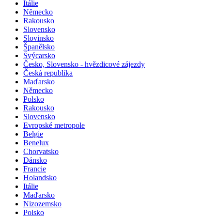
Itálie
Německo
Rakousko
Slovensko
Slovinsko
Španělsko
Švýcarsko
Česko, Slovensko - hvězdicové zájezdy
Česká republika
Maďarsko
Německo
Polsko
Rakousko
Slovensko
Evropské metropole
Belgie
Benelux
Chorvatsko
Dánsko
Francie
Holandsko
Itálie
Maďarsko
Nizozemsko
Polsko