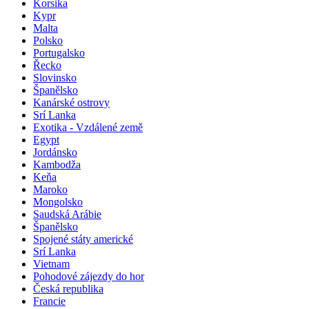
Korsika
Kypr
Malta
Polsko
Portugalsko
Řecko
Slovinsko
Španělsko
Kanárské ostrovy
Srí Lanka
Exotika - Vzdálené země
Egypt
Jordánsko
Kambodža
Keňa
Maroko
Mongolsko
Saudská Arábie
Španělsko
Spojené státy americké
Srí Lanka
Vietnam
Pohodové zájezdy do hor
Česká republika
Francie