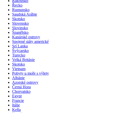
Rakousko
Řecko
Rumunsko
Saudská Arábie
Skotsko
Slovensko
Slovinsko
Španělsko
Kanárské ostrovy
Spojené státy americké
Srí Lanka
Švýcarsko
Turecko
Velká Británie
Skotsko
Vietnam
Pobyty u moře s výlety
Albánie
Azorské ostrovy
Černá Hora
Chorvatsko
Egypt
Francie
Itálie
Keňa