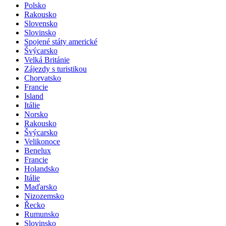
Polsko
Rakousko
Slovensko
Slovinsko
Spojené státy americké
Švýcarsko
Velká Británie
Zájezdy s turistikou
Chorvatsko
Francie
Island
Itálie
Norsko
Rakousko
Švýcarsko
Velikonoce
Benelux
Francie
Holandsko
Itálie
Maďarsko
Nizozemsko
Řecko
Rumunsko
Slovinsko