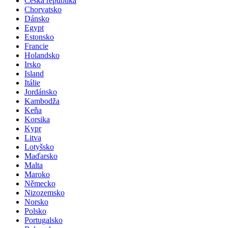
Česká republika
Chorvatsko
Dánsko
Egypt
Estonsko
Francie
Holandsko
Irsko
Island
Itálie
Jordánsko
Kambodža
Keňa
Korsika
Kypr
Litva
Lotyšsko
Maďarsko
Malta
Maroko
Německo
Nizozemsko
Norsko
Polsko
Portugalsko