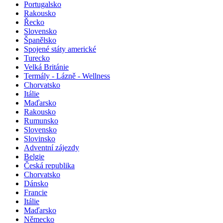
Portugalsko
Rakousko
Řecko
Slovensko
Španělsko
Spojené státy americké
Turecko
Velká Británie
Termály - Lázně - Wellness
Chorvatsko
Itálie
Maďarsko
Rakousko
Rumunsko
Slovensko
Slovinsko
Adventní zájezdy
Belgie
Česká republika
Chorvatsko
Dánsko
Francie
Itálie
Maďarsko
Německo