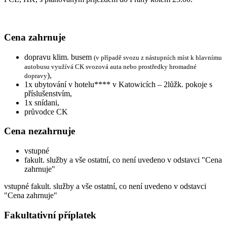
Cena zahrnuje
dopravu klim. busem
(v případě svozu z nástupních míst k hlavnímu
autobusu využívá CK svozová auta nebo prostředky hromadné
),
dopravy
1x ubytování v hotelu**** v Katowicích – 2lůžk. pokoje s
příslušenstvím,
1x snídani,
průvodce CK
Cena nezahrnuje
vstupné
fakult. služby a vše ostatní, co není uvedeno v odstavci "Cena
zahrnuje"
vstupné fakult. služby a vše ostatní, co není uvedeno v odstavci
"Cena zahrnuje"
Fakultativní příplatek