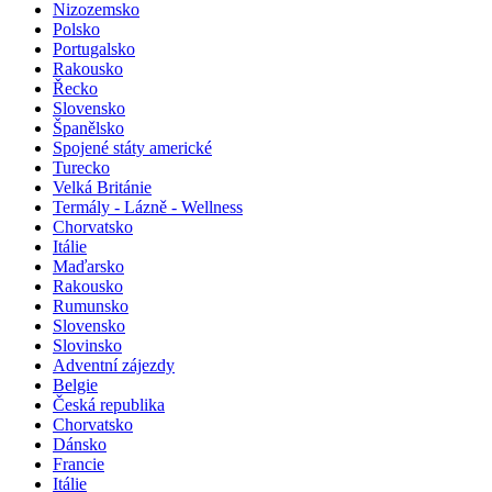
Nizozemsko
Polsko
Portugalsko
Rakousko
Řecko
Slovensko
Španělsko
Spojené státy americké
Turecko
Velká Británie
Termály - Lázně - Wellness
Chorvatsko
Itálie
Maďarsko
Rakousko
Rumunsko
Slovensko
Slovinsko
Adventní zájezdy
Belgie
Česká republika
Chorvatsko
Dánsko
Francie
Itálie