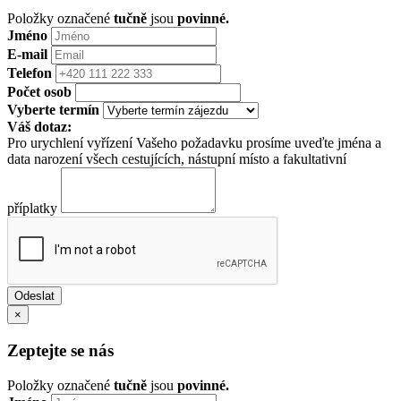
Položky označené
tučně
jsou
povinné.
Jméno
E-mail
Telefon
Počet osob
Vyberte termín
Váš dotaz:
Pro urychlení vyřízení Vašeho požadavku prosíme uveďte jména a
data narození všech cestujících, nástupní místo a fakultativní
příplatky
×
Zeptejte se nás
Položky označené
tučně
jsou
povinné.