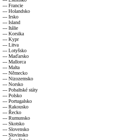
--- Francie
--- Holandsko
--- Irsko
--- Island
--- Itálie
--- Korsika
--- Kypr
--- Litva
--- Lotyšsko
--- Maďarsko
--- Mallorca
--- Malta
--- Německo
--- Nizozemsko
--- Norsko
--- Pobaltské státy
--- Polsko
--- Portugalsko
--- Rakousko
--- Řecko
--- Rumunsko
--- Skotsko
--- Slovensko
--- Slovinsko