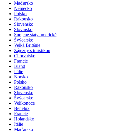
Maďarsko
Německo
Polsko
Rakousko
Slovensko
Slovinsko
Spojené státy americké
Švýcarsko
Velká Británie
Zájezdy s turistikou
Chorvatsko
Francie
Island
Itálie
Norsko
Polsko
Rakousko
Slovensko
Švýcarsko
Velikonoce
Benelux
Francie
Holandsko
Itálie
Maďarsko