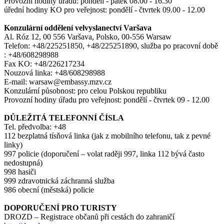
Provozní hodiny úřadu: pondělí - pátek 08.00 - 16.30
úřední hodiny KO pro veřejnost: pondělí - čtvrtek 09.00 - 12.00
Konzulární oddělení velvyslanectví Varšava
Al. Róz 12, 00 556 Varšava, Polsko, 00-556 Warsaw
Telefon: +48/225251850, +48/225251890, služba po pracovní době
: +48/608298988
Fax KO: +48/226217234
Nouzová linka: +48/608298988
E-mail: warsaw@embassy.mzv.cz
Konzulární působnost: pro celou Polskou republiku
Provozní hodiny úřadu pro veřejnost: pondělí - čtvrtek 09 - 12.00
DŮLEŽITÁ TELEFONNÍ ČÍSLA
Tel. předvolba: +48
112 bezplatná tísňová linka (jak z mobilního telefonu, tak z pevné
linky)
997 policie (doporučení – volat raději 997, linka 112 bývá často
nedostupná)
998 hasiči
999 zdravotnická záchranná služba
986 obecní (městská) policie
DOPORUČENÍ PRO TURISTY
DROZD – Registrace občanů při cestách do zahraničí