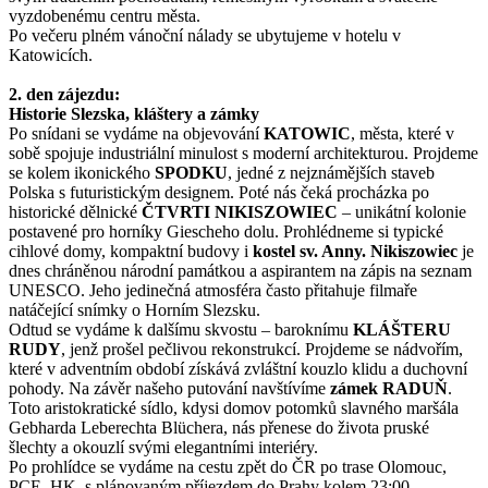
vyzdobenému centru města.
Po večeru plném vánoční nálady se ubytujeme v hotelu v
Katowicích.
2. den zájezdu:
Historie Slezska, kláštery a zámky
Po snídani se vydáme na objevování
KATOWIC
, města, které v
sobě spojuje industriální minulost s moderní architekturou. Projdeme
se kolem ikonického
SPODKU
, jedné z nejznámějších staveb
Polska s futuristickým designem. Poté nás čeká procházka po
historické dělnické
ČTVRTI NIKISZOWIEC
– unikátní kolonie
postavené pro horníky Giescheho dolu. Prohlédneme si typické
cihlové domy, kompaktní budovy i
kostel sv. Anny. Nikiszowiec
je
dnes chráněnou národní památkou a aspirantem na zápis na seznam
UNESCO. Jeho jedinečná atmosféra často přitahuje filmaře
natáčející snímky o Horním Slezsku.
Odtud se vydáme k dalšímu skvostu – baroknímu
KLÁŠTERU
RUDY
, jenž prošel pečlivou rekonstrukcí. Projdeme se nádvořím,
které v adventním období získává zvláštní kouzlo klidu a duchovní
pohody. Na závěr našeho putování navštívíme
zámek RADUŇ
.
Toto aristokratické sídlo, kdysi domov potomků slavného maršála
Gebharda Leberechta Blüchera, nás přenese do života pruské
šlechty a okouzlí svými elegantními interiéry.
Po prohlídce se vydáme na cestu zpět do ČR po trase Olomouc,
PCE, HK, s plánovaným příjezdem do Prahy kolem 23:00.