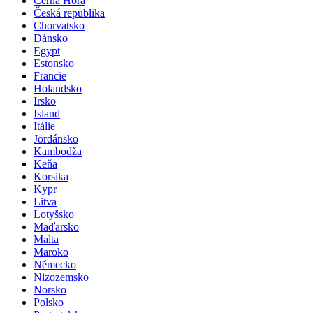
Černá Hora
Česká republika
Chorvatsko
Dánsko
Egypt
Estonsko
Francie
Holandsko
Irsko
Island
Itálie
Jordánsko
Kambodža
Keňa
Korsika
Kypr
Litva
Lotyšsko
Maďarsko
Malta
Maroko
Německo
Nizozemsko
Norsko
Polsko