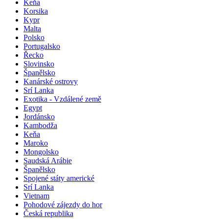
Keňa
Korsika
Kypr
Malta
Polsko
Portugalsko
Řecko
Slovinsko
Španělsko
Kanárské ostrovy
Srí Lanka
Exotika - Vzdálené země
Egypt
Jordánsko
Kambodža
Keňa
Maroko
Mongolsko
Saudská Arábie
Španělsko
Spojené státy americké
Srí Lanka
Vietnam
Pohodové zájezdy do hor
Česká republika