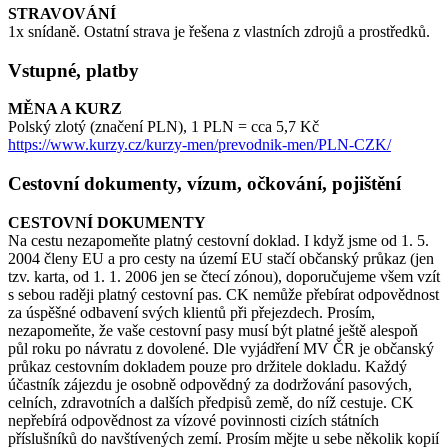
STRAVOVÁNÍ
1x snídaně. Ostatní strava je řešena z vlastních zdrojů a prostředků.
Vstupné, platby
MĚNA A KURZ
Polský zlotý (značení PLN), 1 PLN = cca 5,7 Kč
https://www.kurzy.cz/kurzy-men/prevodnik-men/PLN-CZK/
Cestovní dokumenty, vízum, očkování, pojištění
CESTOVNÍ DOKUMENTY
Na cestu nezapomeňte platný cestovní doklad. I když jsme od 1. 5.
2004 členy EU a pro cesty na území EU stačí občanský průkaz (jen
tzv. karta, od 1. 1. 2006 jen se čtecí zónou), doporučujeme všem vzít
s sebou raději platný cestovní pas. CK nemůže přebírat odpovědnost
za úspěšné odbavení svých klientů při přejezdech. Prosím,
nezapomeňte, že vaše cestovní pasy musí být platné ještě alespoň
půl roku po návratu z dovolené. Dle vyjádření MV ČR je občanský
průkaz cestovním dokladem pouze pro držitele dokladu. Každý
účastník zájezdu je osobně odpovědný za dodržování pasových,
celních, zdravotních a dalších předpisů země, do níž cestuje. CK
nepřebírá odpovědnost za vízové povinnosti cizích státních
příslušníků do navštívených zemí. Prosím mějte u sebe několik kopií