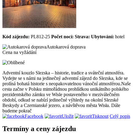
Kód zájezdu:
PL812-25
Počet nocí:
Strava:
Ubytování:
hotel
Autokarová doprava
Cena na vyžádání
Adventní kouzlo Slezska – historie, tradice a sváteční atmosféra.
Vydejte se s námi na jedinečný adventní zájezd do Slezska, kde se
prolíná bohatá historie s neopakovatelnou vánoční atmosférou.Naše
cesta začne v Polsku mimořádnou prohlídkou unikátního polského
prezidentského zámku ve Wisle postaveného v meziválečném
období, odkud se nabízí jedinečné výhledy na okolní Slezské
Beskydy a Czernianské jezero, a návštěvou města Wisła. Dále
budeme pokrač
Facebook
Uložit
Tisknout
Celý popis
Termíny a ceny zájezdu