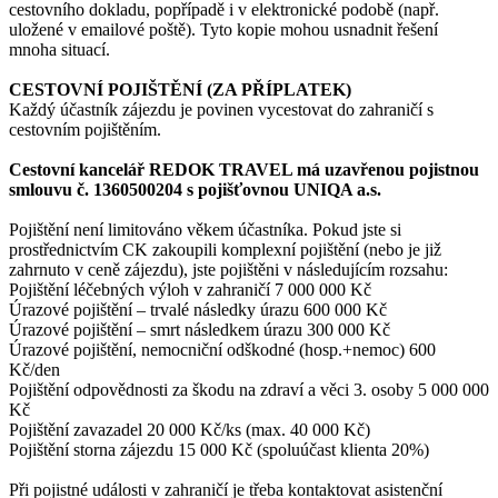
cestovního dokladu, popřípadě i v elektronické podobě (např.
uložené v emailové poště). Tyto kopie mohou usnadnit řešení
mnoha situací.
CESTOVNÍ POJIŠTĚNÍ (ZA PŘÍPLATEK)
Každý účastník zájezdu je povinen vycestovat do zahraničí s
cestovním pojištěním.
Cestovní kancelář REDOK TRAVEL má uzavřenou pojistnou
smlouvu č. 1360500204 s pojišťovnou UNIQA a.s.
Pojištění není limitováno věkem účastníka. Pokud jste si
prostřednictvím CK zakoupili komplexní pojištění (nebo je již
zahrnuto v ceně zájezdu), jste pojištěni v následujícím rozsahu:
Pojištění léčebných výloh v zahraničí 7 000 000 Kč
Úrazové pojištění – trvalé následky úrazu 600 000 Kč
Úrazové pojištění – smrt následkem úrazu 300 000 Kč
Úrazové pojištění, nemocniční odškodné (hosp.+nemoc) 600
Kč/den
Pojištění odpovědnosti za škodu na zdraví a věci 3. osoby 5 000 000
Kč
Pojištění zavazadel 20 000 Kč/ks (max. 40 000 Kč)
Pojištění storna zájezdu 15 000 Kč (spoluúčast klienta 20%)
Při pojistné události v zahraničí je třeba kontaktovat asistenční