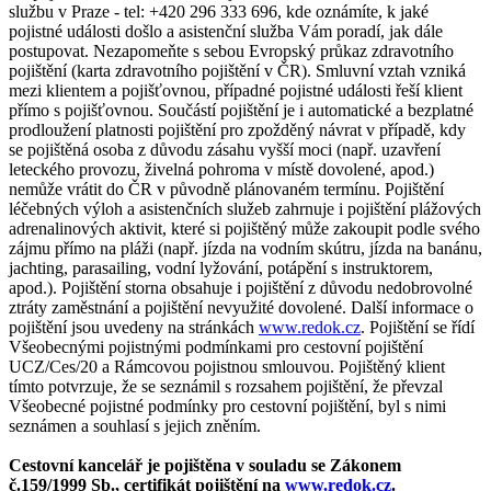
službu v Praze - tel: +420 296 333 696, kde oznámíte, k jaké
pojistné události došlo a asistenční služba Vám poradí, jak dále
postupovat. Nezapomeňte s sebou Evropský průkaz zdravotního
pojištění (karta zdravotního pojištění v ČR). Smluvní vztah vzniká
mezi klientem a pojišťovnou, případné pojistné události řeší klient
přímo s pojišťovnou. Součástí pojištění je i automatické a bezplatné
prodloužení platnosti pojištění pro zpožděný návrat v případě, kdy
se pojištěná osoba z důvodu zásahu vyšší moci (např. uzavření
leteckého provozu, živelná pohroma v místě dovolené, apod.)
nemůže vrátit do ČR v původně plánovaném termínu. Pojištění
léčebných výloh a asistenčních služeb zahrnuje i pojištění plážových
adrenalinových aktivit, které si pojištěný může zakoupit podle svého
zájmu přímo na pláži (např. jízda na vodním skútru, jízda na banánu,
jachting, parasailing, vodní lyžování, potápění s instruktorem,
apod.). Pojištění storna obsahuje i pojištění z důvodu nedobrovolné
ztráty zaměstnání a pojištění nevyužité dovolené. Další informace o
pojištění jsou uvedeny na stránkách
www.redok.cz
. Pojištění se řídí
Všeobecnými pojistnými podmínkami pro cestovní pojištění
UCZ/Ces/20 a Rámcovou pojistnou smlouvou. Pojištěný klient
tímto potvrzuje, že se seznámil s rozsahem pojištění, že převzal
Všeobecné pojistné podmínky pro cestovní pojištění, byl s nimi
seznámen a souhlasí s jejich zněním.
Cestovní kancelář je pojištěna v souladu se Zákonem
č.159/1999 Sb., certifikát pojištění na
www.redok.cz
.