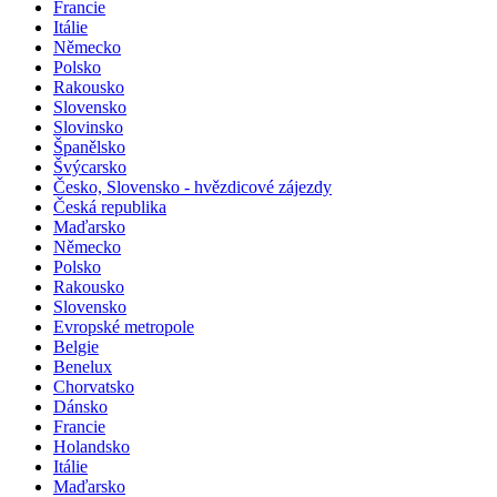
Francie
Itálie
Německo
Polsko
Rakousko
Slovensko
Slovinsko
Španělsko
Švýcarsko
Česko, Slovensko - hvězdicové zájezdy
Česká republika
Maďarsko
Německo
Polsko
Rakousko
Slovensko
Evropské metropole
Belgie
Benelux
Chorvatsko
Dánsko
Francie
Holandsko
Itálie
Maďarsko