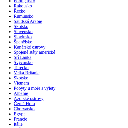
Portugalsko
Rakousko
Řecko
Rumunsko
Saudská Arábie
Skotsko
Slovensko
Slovinsko
Španělsko
Kanárské ostrovy
Spojené státy americké
Srí Lanka
Švýcarsko
Turecko
Velká Británie
Skotsko
Vietnam
Pobyty u moře s výlety
Albánie
Azorské ostrovy
Černá Hora
Chorvatsko
Egypt
Francie
Itálie