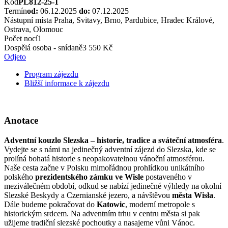
Kód
PL812-25-1
Termín
od:
06.12.2025
do:
07.12.2025
Nástupní místa
Praha, Svitavy, Brno, Pardubice, Hradec Králové,
Ostrava, Olomouc
Počet nocí
1
Dospělá osoba - snídaně
3 550 Kč
Odjeto
Program zájezdu
Bližší informace k zájezdu
Anotace
Adventní kouzlo Slezska – historie, tradice a sváteční atmosféra
.
Vydejte se s námi na jedinečný adventní zájezd do Slezska, kde se
prolíná bohatá historie s neopakovatelnou vánoční atmosférou.
Naše cesta začne v Polsku mimořádnou prohlídkou unikátního
polského
prezidentského zámku ve Wisle
postaveného v
meziválečném období, odkud se nabízí jedinečné výhledy na okolní
Slezské Beskydy a Czernianské jezero, a návštěvou
města Wisła
.
Dále budeme pokračovat do
Katowic
, moderní metropole s
historickým srdcem. Na adventním trhu v centru města si pak
užijeme tradiční slezské pochoutky a nasajeme vůni Vánoc.