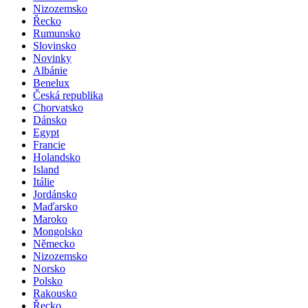
Nizozemsko
Řecko
Rumunsko
Slovinsko
Novinky
Albánie
Benelux
Česká republika
Chorvatsko
Dánsko
Egypt
Francie
Holandsko
Island
Itálie
Jordánsko
Maďarsko
Maroko
Mongolsko
Německo
Nizozemsko
Norsko
Polsko
Rakousko
Řecko