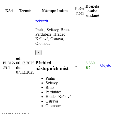
Dospělá
Počet
Kód
Termín
Nástupní místa
osoba
nocí
snídaně
zobrazit
Praha, Svitavy, Brno,
Pardubice, Hradec
Králové, Ostrava,
Olomouc
×
od:
Přehled
PL812-
06.12.2025
3 550
1
Odjeto
25-1
do:
Kč
nástupních míst
07.12.2025
Praha
Svitavy
Brno
Pardubice
Hradec Králové
Ostrava
Olomouc