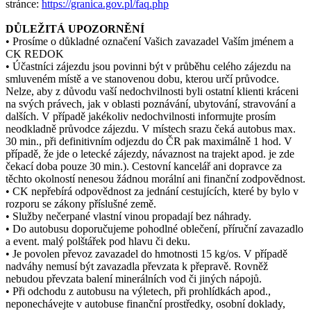
stránce:
https://granica.gov.pl/faq.php
DŮLEŽITÁ UPOZORNĚNÍ
• Prosíme o důkladné označení Vašich zavazadel Vaším jménem a
CK REDOK
• Účastníci zájezdu jsou povinni být v průběhu celého zájezdu na
smluveném místě a ve stanovenou dobu, kterou určí průvodce.
Nelze, aby z důvodu vaší nedochvilnosti byli ostatní klienti kráceni
na svých právech, jak v oblasti poznávání, ubytování, stravování a
dalších. V případě jakékoliv nedochvilnosti informujte prosím
neodkladně průvodce zájezdu. V místech srazu čeká autobus max.
30 min., při definitivním odjezdu do ČR pak maximálně 1 hod. V
případě, že jde o letecké zájezdy, návaznost na trajekt apod. je zde
čekací doba pouze 30 min.). Cestovní kancelář ani dopravce za
těchto okolností nenesou žádnou morální ani finanční zodpovědnost.
• CK nepřebírá odpovědnost za jednání cestujících, které by bylo v
rozporu se zákony příslušné země.
• Služby nečerpané vlastní vinou propadají bez náhrady.
• Do autobusu doporučujeme pohodlné oblečení, příruční zavazadlo
a event. malý polštářek pod hlavu či deku.
• Je povolen převoz zavazadel do hmotnosti 15 kg/os. V případě
nadváhy nemusí být zavazadla převzata k přepravě. Rovněž
nebudou převzata balení minerálních vod či jiných nápojů.
• Při odchodu z autobusu na výletech, při prohlídkách apod.,
neponechávejte v autobuse finanční prostředky, osobní doklady,