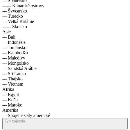
--- Španělsko
------ Kanárské ostrovy
--- Švýcarsko
--- Turecko
--- Velká Británie
------ Skotsko
Asie
--- Bali
--- Indonésie
--- Jordánsko
--- Kambodža
--- Maledivy
--- Mongolsko
--- Saudská Arábie
--- Srí Lanka
--- Thajsko
--- Vietnam
Afrika
--- Egypt
--- Keňa
--- Maroko
Amerika
--- Spojené státy americké
Typ zájezdu