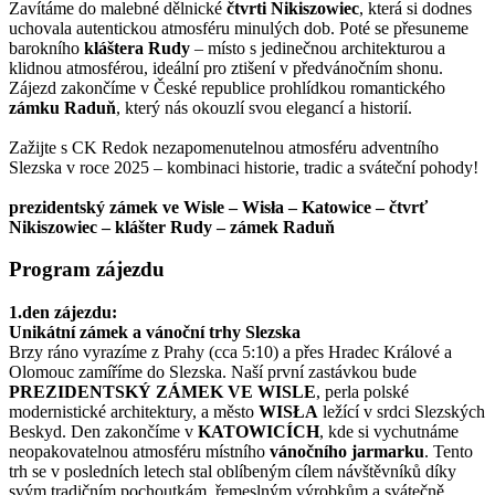
Zavítáme do malebné dělnické
čtvrti Nikiszowiec
, která si dodnes
uchovala autentickou atmosféru minulých dob. Poté se přesuneme
barokního
kláštera Rudy
– místo s jedinečnou architekturou a
klidnou atmosférou, ideální pro ztišení v předvánočním shonu.
Zájezd zakončíme v České republice prohlídkou romantického
zámku Raduň
, který nás okouzlí svou elegancí a historií.
Zažijte s CK Redok nezapomenutelnou atmosféru adventního
Slezska v roce 2025 – kombinaci historie, tradic a sváteční pohody!
prezidentský zámek ve Wisle – Wisła – Katowice – čtvrť
Nikiszowiec – klášter Rudy – zámek Raduň
Program zájezdu
1.den zájezdu:
Unikátní zámek a vánoční trhy Slezska
Brzy ráno vyrazíme z Prahy (cca 5:10) a přes Hradec Králové a
Olomouc zamíříme do Slezska. Naší první zastávkou bude
PREZIDENTSKÝ ZÁMEK VE WISLE
, perla polské
modernistické architektury, a město
WISŁA
ležící v srdci Slezských
Beskyd. Den zakončíme v
KATOWICÍCH
, kde si vychutnáme
neopakovatelnou atmosféru místního
vánočního jarmarku
. Tento
trh se v posledních letech stal oblíbeným cílem návštěvníků díky
svým tradičním pochoutkám, řemeslným výrobkům a svátečně