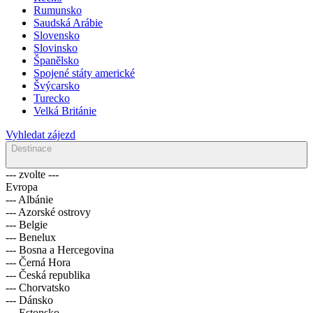
Rumunsko
Saudská Arábie
Slovensko
Slovinsko
Španělsko
Spojené státy americké
Švýcarsko
Turecko
Velká Británie
Vyhledat zájezd
Destinace
--- zvolte ---
Evropa
--- Albánie
--- Azorské ostrovy
--- Belgie
--- Benelux
--- Bosna a Hercegovina
--- Černá Hora
--- Česká republika
--- Chorvatsko
--- Dánsko
--- Estonsko