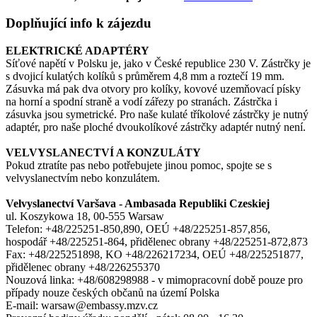
Doplňující info k zájezdu
ELEKTRICKÉ ADAPTÉRY
Síťové napětí v Polsku je, jako v České republice 230 V. Zástrčky je
s dvojicí kulatých kolíků s průměrem 4,8 mm a roztečí 19 mm.
Zásuvka má pak dva otvory pro kolíky, kovové uzemňovací písky
na horní a spodní straně a vodí zářezy po stranách. Zástrčka i
zásuvka jsou symetrické. Pro naše kulaté tříkolové zástrčky je nutný
adaptér, pro naše ploché dvoukolíkové zástrčky adaptér nutný není.
VELVYSLANECTVÍ A KONZULÁTY
Pokud ztratíte pas nebo potřebujete jinou pomoc, spojte se s
velvyslanectvím nebo konzulátem.
Velvyslanectví Varšava - Ambasada Republiki Czeskiej
ul. Koszykowa 18, 00-555 Warsaw
Telefon: +48/225251-850,890, OEÚ +48/225251-857,856,
hospodář +48/225251-864, přidělenec obrany +48/225251-872,873
Fax: +48/225251898, KO +48/226217234, OEÚ +48/225251877,
přidělenec obrany +48/226255370
Nouzová linka: +48/608298988 - v mimopracovní době pouze pro
případy nouze českých občanů na území Polska
E-mail: warsaw@embassy.mzv.cz