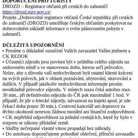
DOPORUČENÍ PRO TURISTY
DROZD – Registrace občanů při cestách do zahraničí
https://drozd.mzv.gov.cz/
Projekt „Dobrovolné registrace občanů České republiky při cestách
do zahraničí (DROZD) umožňuje českým občanům poskytovat na
dobrovolném základě informace o svém plánovaném pobytu v
zahraničí.
DŮLEŽITÁ UPOZORNĚNÍ
• Prosíme o důkladné označení Vašich zavazadel Vaším jménem a
CK REDOK
• Účastníci zájezdu jsou povinni být v průběhu celého zájezdu na
smluveném místě a ve stanovenou dobu, kterou určí průvodce.
Nelze, aby z důvodu vaší nedochvilnosti byli ostatní klienti kráceni
na svých právech, jak v oblasti poznávání, ubytování, stravování a
dalších. V případě jakékoliv nedochvilnosti informujte prosím
neodkladně průvodce zájezdu. V místech srazu čeká autobus max.
30 min., při definitivním odjezdu do ČR pak maximálně 1 hod. V
případě, že jde o letecké zájezdy, návaznost na trajekt apod. je zde
čekací doba pouze 30 min.). Cestovní kancelář ani dopravce za
těchto okolností nenesou žádnou morální ani finanční zodpovědnost.
• CK nepřebírá odpovědnost za jednání cestujících, které by bylo v
rozporu se zákony příslušné země.
• Služby nečerpané vlastní vinou propadají bez náhrady.
• Do autobusu doporučujeme pohodlné oblečení, příruční zavazadlo