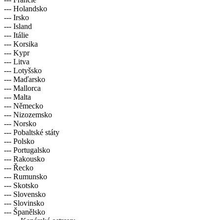
--- Holandsko
--- Irsko
--- Island
--- Itálie
--- Korsika
--- Kypr
--- Litva
--- Lotyšsko
--- Maďarsko
--- Mallorca
--- Malta
--- Německo
--- Nizozemsko
--- Norsko
--- Pobaltské státy
--- Polsko
--- Portugalsko
--- Rakousko
--- Řecko
--- Rumunsko
--- Skotsko
--- Slovensko
--- Slovinsko
--- Španělsko