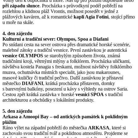
Volný den k odpočinku u moře. Náš tip pro pozdní odpoledne nebo
při západu slunce
. Procházka s průvodkyní podél pobřeží na
rozlehlou a klidnou pláž Vrontis, možnost posedět v jedné z
plážových kaváren, až k romantické
kapli Agia Fotini
, stojící přímo
u moře na skále.
4. den zájezdu
Kulturní a tradiční sever: Olympos, Spoa a Diafani
Po snídani cesta na sever ostrova přes dramatické horské scenérie,
malebné zátoky a tradiční vesnice. První zastávkou je autentická
vesnice OLYMPOS
se starobylým způsobem života, známá
tradičními kroji, větrnými mlýny a folklórem. Procházka uličkami,
návštěva kostela Panagia s freskami, možnost návštěvy folklórního
muzea, ochutnávka místních specialit, jako jsou makarounes,
masové kuličky či tradiční pečivo. Další zastávkou je přístavní
městečko
DIAFANI
, krátká procházka přístavem, domky
s barevnými balkóny, posezení u kávy s výhledy na ostrov Saria.
Cestou zpět krátká zastávka v horské
vesnici SPOA
s tradiční
architekturou a obchůdky s lokálními produkty.
5. den zájezdu
Arkasa a Amoopi Bay – od antických památek k poklidným
plážím
Ráno výlet na západní pobřeží do městečka
ARKASA
, které si
zachovalo svou tradiční tvář a poklidnou atmosféru. Projdeme se