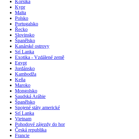
Korsika
Kypr
Malta
Polsko
Portugalsko
Řecko
Slovinsko
Španělsko
Kanárské ostrovy
Srí Lanka
Exotika - Vzdálené země
Egypt
Jordánsko
Kambodža
Keňa
Maroko
Mongolsko
Saudská Arábie
Španělsko
Spojené státy americké
Srí Lanka
Vietnam
Pohodové zájezdy do hor
Česká republika
Francie