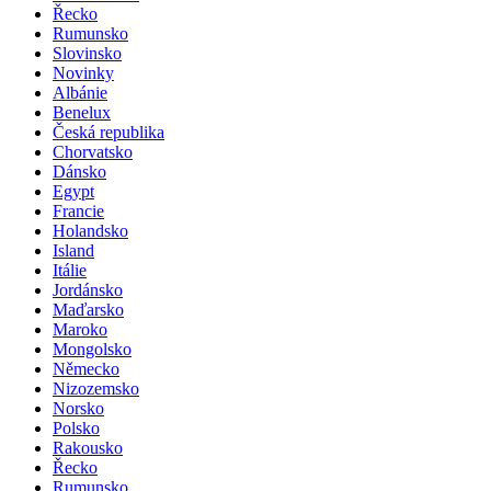
Řecko
Rumunsko
Slovinsko
Novinky
Albánie
Benelux
Česká republika
Chorvatsko
Dánsko
Egypt
Francie
Holandsko
Island
Itálie
Jordánsko
Maďarsko
Maroko
Mongolsko
Německo
Nizozemsko
Norsko
Polsko
Rakousko
Řecko
Rumunsko