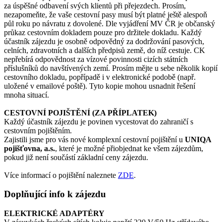
za úspěšné odbavení svých klientů při přejezdech. Prosím,
nezapomeňte, že vaše cestovní pasy musí být platné ještě alespoň
půl roku po návratu z dovolené. Dle vyjádření MV ČR je občanský
průkaz cestovním dokladem pouze pro držitele dokladu. Každý
účastník zájezdu je osobně odpovědný za dodržování pasových,
celních, zdravotních a dalších předpisů země, do níž cestuje. CK
nepřebírá odpovědnost za vízové povinnosti cizích státních
příslušníků do navštívených zemí. Prosím mějte u sebe několik kopií
cestovního dokladu, popřípadě i v elektronické podobě (např.
uložené v emailové poště). Tyto kopie mohou usnadnit řešení
mnoha situací.
CESTOVNÍ POJIŠTĚNÍ (ZA PŘÍPLATEK)
Každý účastník zájezdu je povinen vycestovat do zahraničí s
cestovním pojištěním.
Zajistili jsme pro vás nové komplexní cestovní pojištění u
UNIQA
pojišťovna, a.s.
, které je možné přiobjednat ke všem zájezdům,
pokud již není součástí základní ceny zájezdu.
Více informací o pojištění naleznete
ZDE
.
Doplňující info k zájezdu
ELEKTRICKÉ ADAPTÉRY