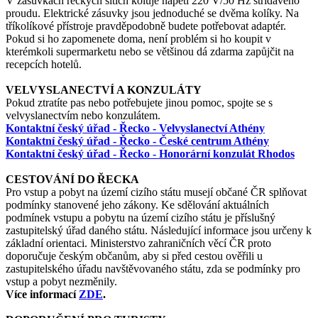
V zásuvkách řeckých sítích koluje napětí 220 V/50 Hz střídavého
proudu. Elektrické zásuvky jsou jednoduché se dvěma kolíky. Na
tříkolíkové přístroje pravděpodobně budete potřebovat adaptér.
Pokud si ho zapomenete doma, není problém si ho koupit v
kterémkoli supermarketu nebo se většinou dá zdarma zapůjčit na
recepcích hotelů.
VELVYSLANECTVÍ A KONZULÁTY
Pokud ztratíte pas nebo potřebujete jinou pomoc, spojte se s
velvyslanectvím nebo konzulátem.
Kontaktní český úřad - Řecko - Velvyslanectví Athény
Kontaktní český úřad - Řecko - České centrum Athény
Kontaktní český úřad - Řecko - Honorární konzulát Rhodos
CESTOVÁNÍ DO ŘECKA
Pro vstup a pobyt na území cizího státu musejí občané ČR splňovat
podmínky stanovené jeho zákony. Ke sdělování aktuálních
podmínek vstupu a pobytu na území cizího státu je příslušný
zastupitelský úřad daného státu. Následující informace jsou určeny k
základní orientaci. Ministerstvo zahraničních věcí ČR proto
doporučuje českým občanům, aby si před cestou ověřili u
zastupitelského úřadu navštěvovaného státu, zda se podmínky pro
vstup a pobyt nezměnily.
Více informací
ZDE
.