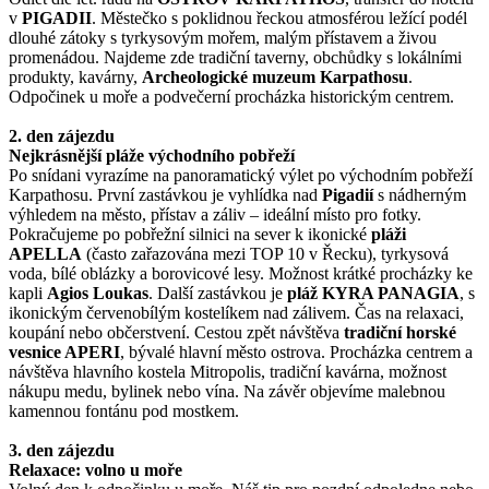
v
PIGADII
. Městečko s poklidnou řeckou atmosférou ležící podél
dlouhé zátoky s tyrkysovým mořem, malým přístavem a živou
promenádou. Najdeme zde tradiční taverny, obchůdky s lokálními
produkty, kavárny,
Archeologické muzeum Karpathosu
.
Odpočinek u moře a podvečerní procházka historickým centrem.
2. den zájezdu
Nejkrásnější pláže východního pobřeží
Po snídani vyrazíme na panoramatický výlet po východním pobřeží
Karpathosu. První zastávkou je vyhlídka nad
Pigadií
s nádherným
výhledem na město, přístav a záliv – ideální místo pro fotky.
Pokračujeme po pobřežní silnici na sever k ikonické
pláži
APELLA
(často zařazována mezi TOP 10 v Řecku), tyrkysová
voda, bílé oblázky a borovicové lesy. Možnost krátké procházky ke
kapli
Agios Loukas
. Další zastávkou je
pláž KYRA PANAGIA
, s
ikonickým červenobílým kostelíkem nad zálivem. Čas na relaxaci,
koupání nebo občerstvení. Cestou zpět návštěva
tradiční horské
vesnice APERI
, bývalé hlavní město ostrova. Procházka centrem a
návštěva hlavního kostela Mitropolis, tradiční kavárna, možnost
nákupu medu, bylinek nebo vína. Na závěr objevíme malebnou
kamennou fontánu pod mostkem.
3. den zájezdu
Relaxace: volno u moře