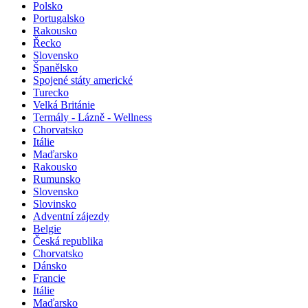
Polsko
Portugalsko
Rakousko
Řecko
Slovensko
Španělsko
Spojené státy americké
Turecko
Velká Británie
Termály - Lázně - Wellness
Chorvatsko
Itálie
Maďarsko
Rakousko
Rumunsko
Slovensko
Slovinsko
Adventní zájezdy
Belgie
Česká republika
Chorvatsko
Dánsko
Francie
Itálie
Maďarsko