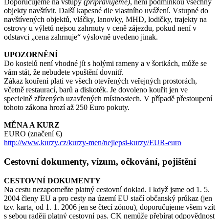
Doporučujeme na vstupy
(připravujeme)
, není podmínkou všechny
objekty navštívit. Další kapesné dle vlastního uvážení. Vstupné do
navštívených objektů, vláčky, lanovky, MHD, lodičky, trajekty na
ostrovy u výletů nejsou zahrnuty v ceně zájezdu, pokud není v
odstavci „cena zahrnuje“ výslovně uvedeno jinak.
UPOZORNĚNÍ
Do kostelů není vhodné jít s holými rameny a v šortkách, může se
vám stát, že nebudete vpuštění dovnitř.
Zákaz kouření platí ve všech otevřených veřejných prostorách,
včetně restaurací, barů a diskoték. Je dovoleno kouřit jen ve
specielně zřízených uzavřených místnostech. V případě přestoupení
tohoto zákona hrozí až 250 Euro pokuty.
MĚNA A KURZ
EURO (značení €)
http://www.kurzy.cz/kurzy-men/nejlepsi-kurzy/EUR-euro
Cestovní dokumenty, vízum, očkování, pojištění
CESTOVNÍ DOKUMENTY
Na cestu nezapomeňte platný cestovní doklad. I když jsme od 1. 5.
2004 členy EU a pro cesty na území EU stačí občanský průkaz (jen
tzv. karta, od 1. 1. 2006 jen se čtecí zónou), doporučujeme všem vzít
s sebou raději platný cestovní pas. CK nemůže přebírat odpovědnost