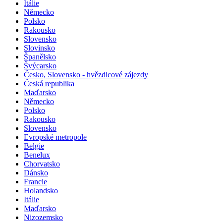
Itálie
Německo
Polsko
Rakousko
Slovensko
Slovinsko
Španělsko
Švýcarsko
Česko, Slovensko - hvězdicové zájezdy
Česká republika
Maďarsko
Německo
Polsko
Rakousko
Slovensko
Evropské metropole
Belgie
Benelux
Chorvatsko
Dánsko
Francie
Holandsko
Itálie
Maďarsko
Nizozemsko