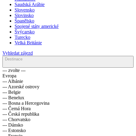
Saudská Arábie
Slovensko
Slovinsko
Španělsko
Spojené státy americké
Švýcarsko
Turecko
Velká Británie
Vyhledat zájezd
Destinace
--- zvolte ---
Evropa
--- Albánie
--- Azorské ostrovy
--- Belgie
--- Benelux
--- Bosna a Hercegovina
--- Černá Hora
--- Česká republika
--- Chorvatsko
--- Dánsko
--- Estonsko
--- Francie