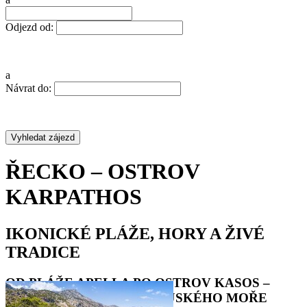
Odjezd od:
a
Návrat do:
ŘECKO – OSTROV
KARPATHOS
IKONICKÉ PLÁŽE, HORY A ŽIVÉ
TRADICE
OD PLÁŽE APELLA PO OSTROV KASOS –
OBJEVTE POKLADY EGEJSKÉHO MOŘE