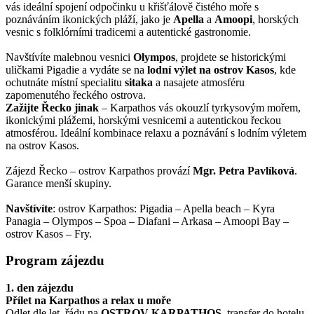
vás ideální spojení odpočinku u křišťálově čistého moře s
poznáváním ikonických pláží, jako je
Apella
a
Amoopi
, horských
vesnic s folklórními tradicemi a autentické gastronomie.
Navštívíte malebnou vesnici
Olympos
, projdete se historickými
uličkami Pigadie a vydáte se na
lodní výlet na ostrov Kasos
, kde
ochutnáte místní specialitu
sitaka
a nasajete atmosféru
zapomenutého řeckého ostrova.
Zažijte Řecko jinak
– Karpathos vás okouzlí tyrkysovým mořem,
ikonickými plážemi, horskými vesnicemi a autentickou řeckou
atmosférou. Ideální kombinace relaxu a poznávání s lodním výletem
na ostrov Kasos.
Zájezd Řecko – ostrov Karpathos provází
Mgr. Petra Pavlíková
.
Garance menší skupiny.
Navštívíte
: ostrov Karpathos: Pigadia – Apella beach – Kyra
Panagia – Olympos – Spoa – Diafani – Arkasa – Amoopi Bay –
ostrov Kasos – Fry.
Program zájezdu
1. den zájezdu
Přílet na Karpathos a relax u moře
Odlet dle let. řádu na
OSTROV KARPATHOS
, transfer do hotelu