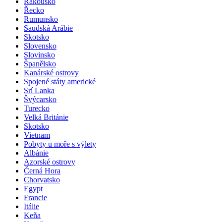
Rakousko
Řecko
Rumunsko
Saudská Arábie
Skotsko
Slovensko
Slovinsko
Španělsko
Kanárské ostrovy
Spojené státy americké
Srí Lanka
Švýcarsko
Turecko
Velká Británie
Skotsko
Vietnam
Pobyty u moře s výlety
Albánie
Azorské ostrovy
Černá Hora
Chorvatsko
Egypt
Francie
Itálie
Keňa