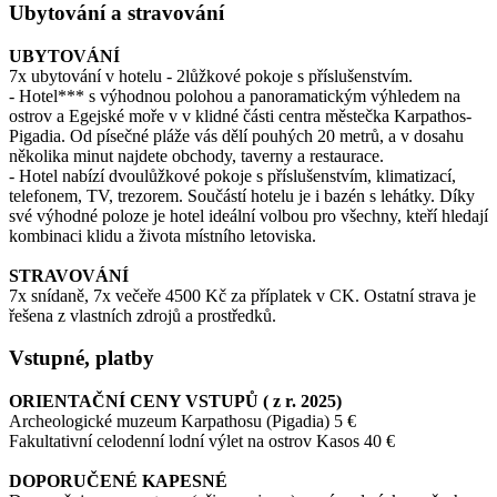
Ubytování a stravování
UBYTOVÁNÍ
7x ubytování v hotelu - 2lůžkové pokoje s příslušenstvím.
- Hotel*** s výhodnou polohou a panoramatickým výhledem na
ostrov a Egejské moře v v klidné části centra městečka Karpathos-
Pigadia. Od písečné pláže vás dělí pouhých 20 metrů, a v dosahu
několika minut najdete obchody, taverny a restaurace.
- Hotel nabízí dvoulůžkové pokoje s příslušenstvím, klimatizací,
telefonem, TV, trezorem. Součástí hotelu je i bazén s lehátky. Díky
své výhodné poloze je hotel ideální volbou pro všechny, kteří hledají
kombinaci klidu a života místního letoviska.
STRAVOVÁNÍ
7x snídaně, 7x večeře 4500 Kč za příplatek v CK. Ostatní strava je
řešena z vlastních zdrojů a prostředků.
Vstupné, platby
ORIENTAČNÍ CENY VSTUPŮ ( z r. 2025)
Archeologické muzeum Karpathosu (Pigadia) 5 €
Fakultativní celodenní lodní výlet na ostrov Kasos 40 €
DOPORUČENÉ KAPESNÉ