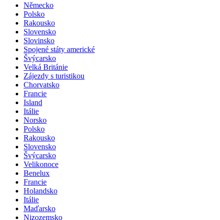
Německo
Polsko
Rakousko
Slovensko
Slovinsko
Spojené státy americké
Švýcarsko
Velká Británie
Zájezdy s turistikou
Chorvatsko
Francie
Island
Itálie
Norsko
Polsko
Rakousko
Slovensko
Švýcarsko
Velikonoce
Benelux
Francie
Holandsko
Itálie
Maďarsko
Nizozemsko