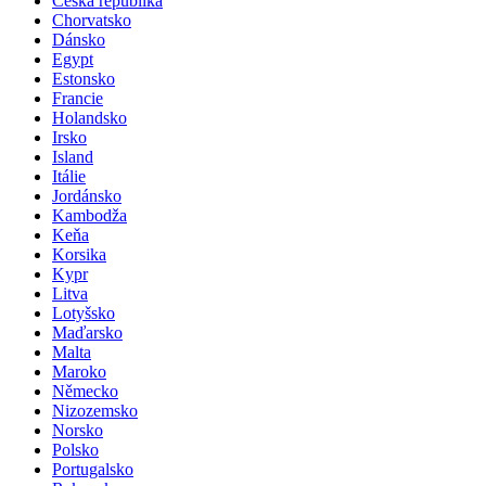
Česká republika
Chorvatsko
Dánsko
Egypt
Estonsko
Francie
Holandsko
Irsko
Island
Itálie
Jordánsko
Kambodža
Keňa
Korsika
Kypr
Litva
Lotyšsko
Maďarsko
Malta
Maroko
Německo
Nizozemsko
Norsko
Polsko
Portugalsko