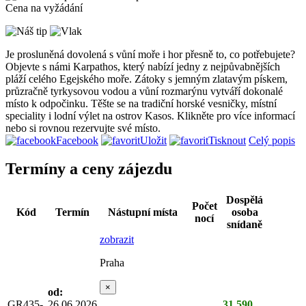
Cena na vyžádání
Je prosluněná dovolená s vůní moře i hor přesně to, co potřebujete?
Objevte s námi Karpathos, který nabízí jedny z nejpůvabnějších
pláží celého Egejského moře. Zátoky s jemným zlatavým pískem,
průzračně tyrkysovou vodou a vůní rozmarýnu vytváří dokonalé
místo k odpočinku. Těšte se na tradiční horské vesničky, místní
speciality i lodní výlet na ostrov Kasos. Klikněte pro více informací
nebo si rovnou rezervujte své místo.
Facebook
Uložit
Tisknout
Celý popis
Termíny a ceny zájezdu
Dospělá
Počet
Kód
Termín
Nástupní místa
osoba
nocí
snídaně
zobrazit
Praha
×
od:
GR435-
26.06.2026
31 590