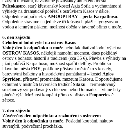
úzkými uličkami, navštívíme pozůstatky antického města
Paleokastro
, starý křesťanský kostel Agia Sofia a vychutnáme si
výhledy na dramatické pobřeží s ostrůvkem Kasos v dálce.
Odpoledne odpočinek v
AMOOPI BAY – perla Karpathosu
.
Odpoledne strávíme na jedné ze tří krásných pláží s tyrkysovou
vodou a jemným pískem, možnost oběda v taverně přímo u moře.
6. den zájezdu
Celodenní lodní výlet na ostrov Kasos
Volný den k odpočinku u moře
nebo fakultativní lodní výlet na
OSTROV KASOS
, někdejší námořní mocnost, dnes poklidný
ostrov s bohatou historií a tradicemi (cca 35 €). Plavba s výhledy na
jižní pobřeží Karpathosu, možnost spatřit delfíny. Prohlídka
hlavního města
FRY
, poklidné přístavní městečko s kostely,
barevnými balkóny a historickými památkami – kostel
Agios
Spyridon
, přístavní promenáda, muzeum Kasosu. Doporučujeme
ochutnat v místních tavernách tradiční
Sitaku
– fermentovaný
smetanový sýr podávaný s chlebem nebo Dolmades – vinné listy
plněné rýží. Možnost koupání přímo v přístavu
Emporeios
či
zátoce.
7. den zájezdu
Závěrečný den odpočinku a rozloučení s ostrovem
Volný den k odpočinku u moře
. Poslední koupání, nákupy
suvenýrů, podvečerní procházka.