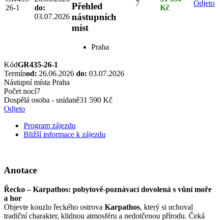
7
Odjeto
Přehled
26-1
do:
Kč
nástupních
03.07.2026
míst
Praha
Kód
GR435-26-1
Termín
od:
26.06.2026
do:
03.07.2026
Nástupní místa
Praha
Počet nocí
7
Dospělá osoba - snídaně
31 590 Kč
Odjeto
Program zájezdu
Bližší informace k zájezdu
Anotace
Řecko – Karpathos: pobytově-poznávací dovolená s vůní moře
a hor
Objevte kouzlo řeckého ostrova
Karpathos
, který si uchoval
tradiční charakter, klidnou atmosféru a nedotčenou přírodu. Čeká