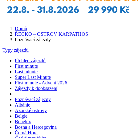
Domů
ŘECKO – OSTROV KARPATHOS
Poznávací zájezdy
Typy zájezdů
Přehled zájezdů
First minute
Last minute
Super Last Minute
First minute - Advent 2026
Zájezdy k doobsazení
Poznávací zájezdy
Albánie
Azorské ostrovy
Belgie
Benelux
Bosna a Hercegovina
Černá Hora