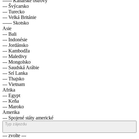
------ Kanárské ostrovy
--- Švýcarsko
--- Turecko
--- Velká Británie
------ Skotsko
Asie
--- Bali
--- Indonésie
--- Jordánsko
--- Kambodža
--- Maledivy
--- Mongolsko
--- Saudská Arábie
--- Srí Lanka
--- Thajsko
--- Vietnam
Afrika
--- Egypt
--- Keňa
--- Maroko
Amerika
--- Spojené státy americké
Typ zájezdu
--- zvolte ---