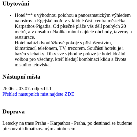
Ubytování
Hotel*** s výhodnou polohou a panoramatickým výhledem
na ostrov a Egejské moře v v klidné části centra městečka
Karpathos-Pigadia. Od písečné pláže vás dělí pouhých 20
metrů, a v dosahu několika minut najdete obchody, taverny a
restaurace.
Hotel nabízí dvoulůžkové pokoje s příslušenstvím,
klimatizací, telefonem, TV, trezorem. Součástí hotelu je i
bazén s lehátky. Díky své výhodné poloze je hotel ideální
volbou pro všechny, kteří hledají kombinaci klidu a života
místního letoviska.
Nástupní místa
26.06. - 03.07. odjezd L1
Přehled nástupních míst najdete ZDE
Doprava
Letecky na trase Praha - Karpathos - Praha, po destinaci se budeme
přesouvat klimatizovaným autobusem.