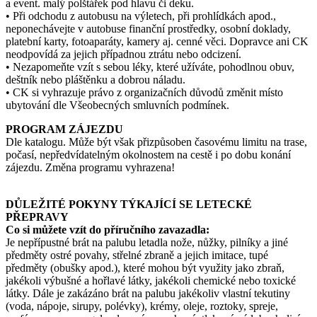
a event. malý polštářek pod hlavu či deku.
• Při odchodu z autobusu na výletech, při prohlídkách apod.,
neponechávejte v autobuse finanční prostředky, osobní doklady,
platební karty, fotoaparáty, kamery aj. cenné věci. Dopravce ani CK
neodpovídá za jejich případnou ztrátu nebo odcizení.
• Nezapomeňte vzít s sebou léky, které užíváte, pohodlnou obuv,
deštník nebo pláštěnku a dobrou náladu.
• CK si vyhrazuje právo z organizačních důvodů změnit místo
ubytování dle Všeobecných smluvních podmínek.
PROGRAM ZÁJEZDU
Dle katalogu. Může být však přizpůsoben časovému limitu na trase,
počasí, nepředvídatelným okolnostem na cestě i po dobu konání
zájezdu. Změna programu vyhrazena!
DŮLEŽITÉ POKYNY TÝKAJÍCÍ SE LETECKÉ
PŘEPRAVY
Co si můžete vzít do příručního zavazadla:
Je nepřípustné brát na palubu letadla nože, nůžky, pilníky a jiné
předměty ostré povahy, střelné zbraně a jejich imitace, tupé
předměty (obušky apod.), které mohou být využity jako zbraň,
jakékoli výbušné a hořlavé látky, jakékoli chemické nebo toxické
látky. Dále je zakázáno brát na palubu jakékoliv vlastní tekutiny
(voda, nápoje, sirupy, polévky), krémy, oleje, roztoky, spreje,