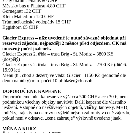
Zlatý okruh - Pilatus 80 CHF
Městský bus u Pilatusu 4,80 CHF
Gornegratt 132 CHF
Klein Matterhorn 120 CHF
Trümmelbachské vodopády 15 CHF
Eggishorn 65 CHF
Glacier Express – níže uvedené je nutné závazně objednat při
rezervaci zájezdu, nejpozději 2 měsíce před odjezdem. CK má
omezený počet jízdenek.
Glacier Express 2. třída – trasa Brig - St. Moritz – 3800 Kč
(dospělý)
Glacier Express 2. třída – trasa Brig - St. Moritz – 2700 Kč (dítě 6-
15,99 let)
Menu (hl. chod a dezert) ve vlaku Glacier - 1150 Kč (jednotné dle
denní nabídky) min. počet 10 přihlášených osob.
DOPORUČENÉ KAPESNÉ
Doporučujeme min. kapesné ve výši cca 500 CHF a cca 30 €, není
podmínkou všechny objekty navštívit. Další kapesné dle vlastního
uvážení. Vstupné do navštívených objektů, vláčky, lanovky, MHD,
lodičky, trajekty na ostrovy u výletů nejsou zahrnuty v ceně zájezdu,
pokud není v odstavci „cena zahrnuje“ výslovně uvedeno jinak.
MĚNA A KURZ