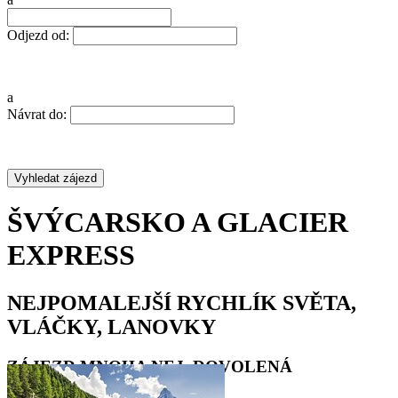
Odjezd od:
a
Návrat do:
ŠVÝCARSKO A GLACIER
EXPRESS
NEJPOMALEJŠÍ RYCHLÍK SVĚTA,
VLÁČKY, LANOVKY
ZÁJEZD MNOHA NEJ, DOVOLENÁ
ŠVÝCARSKO 2026