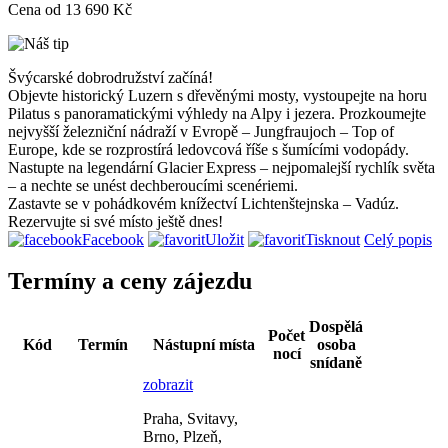
Cena od
13 690 Kč
Švýcarské dobrodružství začíná!
Objevte historický Luzern s dřevěnými mosty, vystoupejte na horu
Pilatus s panoramatickými výhledy na Alpy i jezera. Prozkoumejte
nejvyšší železniční nádraží v Evropě – Jungfraujoch – Top of
Europe, kde se rozprostírá ledovcová říše s šumícími vodopády.
Nastupte na legendární Glacier Express – nejpomalejší rychlík světa
– a nechte se unést dechberoucími scenériemi.
Zastavte se v pohádkovém knížectví Lichtenštejnska – Vadúz.
Rezervujte si své místo ještě dnes!
Facebook
Uložit
Tisknout
Celý popis
Termíny a ceny zájezdu
Dospělá
Počet
Kód
Termín
Nástupní místa
osoba
nocí
snídaně
zobrazit
Praha, Svitavy,
Brno, Plzeň,