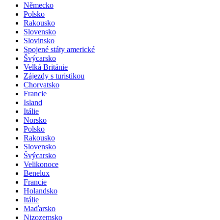
Německo
Polsko
Rakousko
Slovensko
Slovinsko
Spojené státy americké
Švýcarsko
Velká Británie
Zájezdy s turistikou
Chorvatsko
Francie
Island
Itálie
Norsko
Polsko
Rakousko
Slovensko
Švýcarsko
Velikonoce
Benelux
Francie
Holandsko
Itálie
Maďarsko
Nizozemsko