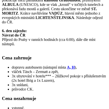
pokračuje mezi památkami
kantonu Graubünden
, průsmykem
ALBULA
(UNESCO), kde se vlak „kroutí“ v točitých tunelech a
překonává řadu mostů a galerií. Cestu ukončíme ve městě
ST.
MORITZ
. Krátce navštívíme
VADÚZ
, hlavní město jednoho z
evropských ministátů
LICHTENŠTEJNSKA
. Následuje odjezd
do ČR.
6. den zájezdu:
Návrat do ČR
Příjezd do Prahy v ranních hodinách (cca 6:00), dále dle míst
nástupů.
Cena zahrnuje
dopravu autobusem (nástupní místa
A, H
),
vláček Täsch – Zermatt a zpět,
3x ubytování v hotelu*** – 2lůžkové pokoje s příslušenstvím
(2x hotel Brig a 1x Luzern),
3x snídani,
průvodce CK.
Cena nezahrnuje
vstupné,