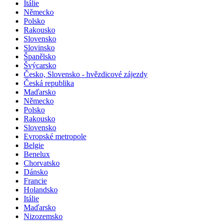
Itálie
Německo
Polsko
Rakousko
Slovensko
Slovinsko
Španělsko
Švýcarsko
Česko, Slovensko - hvězdicové zájezdy
Česká republika
Maďarsko
Německo
Polsko
Rakousko
Slovensko
Evropské metropole
Belgie
Benelux
Chorvatsko
Dánsko
Francie
Holandsko
Itálie
Maďarsko
Nizozemsko