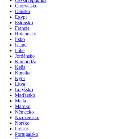
Česká republika
Chorvatsko
Dánsko
Egypt
Estonsko
Francie
Holandsko
Irsko
Island
Itálie
Jordánsko
Kambodža
Keňa
Korsika
Kypr
Litva
Lotyšsko
Maďarsko
Malta
Maroko
Německo
Nizozemsko
Norsko
Polsko
Portugalsko