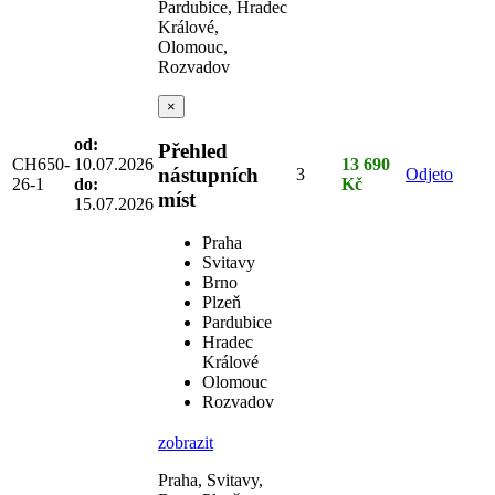
Pardubice, Hradec
Králové,
Olomouc,
Rozvadov
×
od:
Přehled
CH650-
10.07.2026
13 690
nástupních
3
Odjeto
26-1
do:
Kč
míst
15.07.2026
Praha
Svitavy
Brno
Plzeň
Pardubice
Hradec
Králové
Olomouc
Rozvadov
zobrazit
Praha, Svitavy,