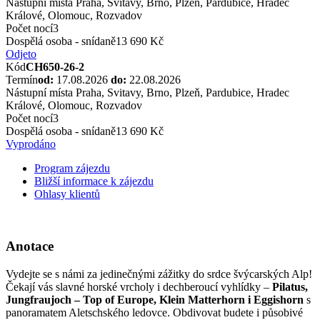
Nástupní místa
Praha, Svitavy, Brno, Plzeň, Pardubice, Hradec
Králové, Olomouc, Rozvadov
Počet nocí
3
Dospělá osoba - snídaně
13 690 Kč
Odjeto
Kód
CH650-26-2
Termín
od:
17.08.2026
do:
22.08.2026
Nástupní místa
Praha, Svitavy, Brno, Plzeň, Pardubice, Hradec
Králové, Olomouc, Rozvadov
Počet nocí
3
Dospělá osoba - snídaně
13 690 Kč
Vyprodáno
Program zájezdu
Bližší informace k zájezdu
Ohlasy klientů
Anotace
Vydejte se s námi za jedinečnými zážitky do srdce švýcarských Alp!
Čekají vás slavné horské vrcholy i dechberoucí vyhlídky –
Pilatus,
Jungfraujoch – Top of Europe, Klein Matterhorn i
Eggishorn
s
panoramatem Aletschského ledovce. Obdivovat budete i působivé