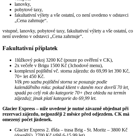
lanovky,
pobytové taxy,
fakultativní výlety a vše ostatní, co není uvedeno v odstavci
„Cena zahrnuje“.
vstupné, lanovky, pobytové taxy, fakultativní výlety a vše ostatní, co
není uvedeno v odstavci „Cena zahrnuje“.
Fakultativní příplatek
1lůžkový pokoj 3200 Kč (pouze po ověření v CK),
2x večeře v Brigu 1500 Kč (3chodové menu),
komplexní pojištění vč. storna zájezdu: do 69,99 let 390 Kč,
70+ let 450 Kč.
Věk pro sazbu pojištění storna se posuzuje podle
kalendářního roku: pokud klient v daném roce dovrší 70 let,
spadá po celý rok do kategorie 70+ (bez ohledu na termín
zájezdu); jinak platí kategorie do 69,99 let.
Glacier Express – níže uvedené je nutné závazně objednat při
rezervaci zájezdu, nejpozději 2 měsíce před odjezdem. CK má
omezený počet jízdenek.
Glacier Express 2. třída – trasa Brig - St. Moritz – 3800 Kč
(dospělý), 2700 Kč (dítě 6-15,99 let),