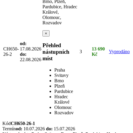
Brno, Plzeň,
Pardubice, Hradec
Králové,
Olomouc,
Rozvadov
×
od:
Přehled
CH650-
17.08.2026
13 690
nástupních
3
Vyprodáno
26-2
do:
Kč
míst
22.08.2026
Praha
Svitavy
Brno
Plzeň
Pardubice
Hradec
Králové
Olomouc
Rozvadov
Kód
CH650-26-1
Termín
od:
10.07.2026
do:
15.07.2026