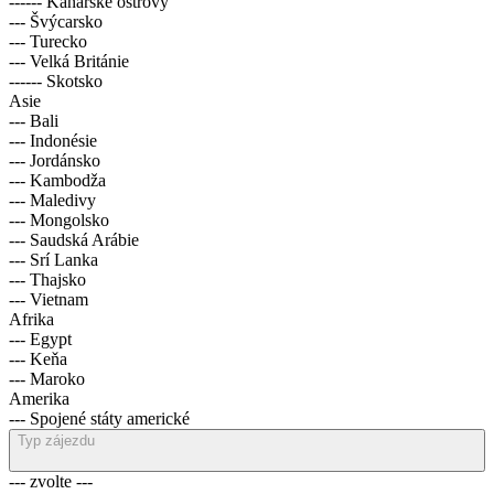
------ Kanárské ostrovy
--- Švýcarsko
--- Turecko
--- Velká Británie
------ Skotsko
Asie
--- Bali
--- Indonésie
--- Jordánsko
--- Kambodža
--- Maledivy
--- Mongolsko
--- Saudská Arábie
--- Srí Lanka
--- Thajsko
--- Vietnam
Afrika
--- Egypt
--- Keňa
--- Maroko
Amerika
--- Spojené státy americké
Typ zájezdu
--- zvolte ---