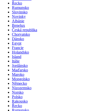
Řecko
Rumunsko
Slovinsko
Novinky
Albánie
Benelux
Česká republika
Chorvatsko
Dánsko
Egypt
Francie
Holandsko
Island
Itálie
Jordánsko
Maďarsko
Maroko
Mongolsko
Německo
Nizozemsko
Norsko
Polsko
Rakousko
Řecko
Rumunsko