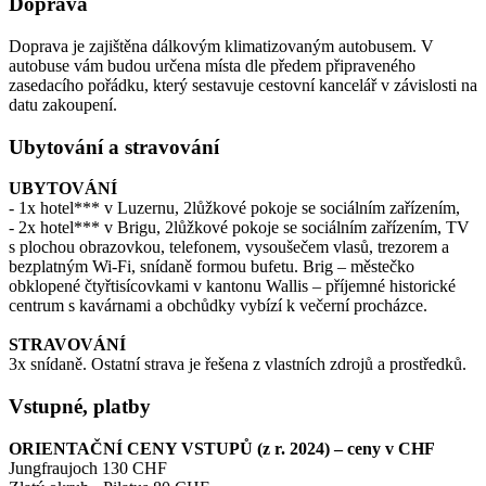
Doprava
Doprava je zajištěna dálkovým klimatizovaným autobusem. V
autobuse vám budou určena místa dle předem připraveného
zasedacího pořádku, který sestavuje cestovní kancelář v závislosti na
datu zakoupení.
Ubytování a stravování
UBYTOVÁNÍ
- 1x hotel*** v Luzernu, 2lůžkové pokoje se sociálním zařízením,
- 2x hotel*** v Brigu, 2lůžkové pokoje se sociálním zařízením, TV
s plochou obrazovkou, telefonem, vysoušečem vlasů, trezorem a
bezplatným Wi-Fi, snídaně formou bufetu. Brig – městečko
obklopené čtyřtisícovkami v kantonu Wallis – příjemné historické
centrum s kavárnami a obchůdky vybízí k večerní procházce.
STRAVOVÁNÍ
3x snídaně. Ostatní strava je řešena z vlastních zdrojů a prostředků.
Vstupné, platby
ORIENTAČNÍ CENY VSTUPŮ (z r. 2024) – ceny v CHF
Jungfraujoch 130 CHF