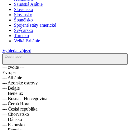
Saudská Arábie
Slovensko
Slovinsko
Španělsko
Spojené státy americké
Švýcarsko
Turecko
Velká Británie
Vyhledat zájezd
Destinace
--- zvolte ---
Evropa
--- Albánie
--- Azorské ostrovy
--- Belgie
--- Benelux
--- Bosna a Hercegovina
--- Černá Hora
--- Česká republika
--- Chorvatsko
--- Dánsko
--- Estonsko
--- Francie