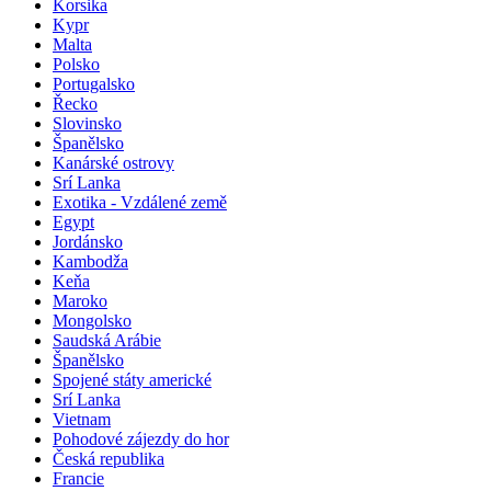
Korsika
Kypr
Malta
Polsko
Portugalsko
Řecko
Slovinsko
Španělsko
Kanárské ostrovy
Srí Lanka
Exotika - Vzdálené země
Egypt
Jordánsko
Kambodža
Keňa
Maroko
Mongolsko
Saudská Arábie
Španělsko
Spojené státy americké
Srí Lanka
Vietnam
Pohodové zájezdy do hor
Česká republika
Francie