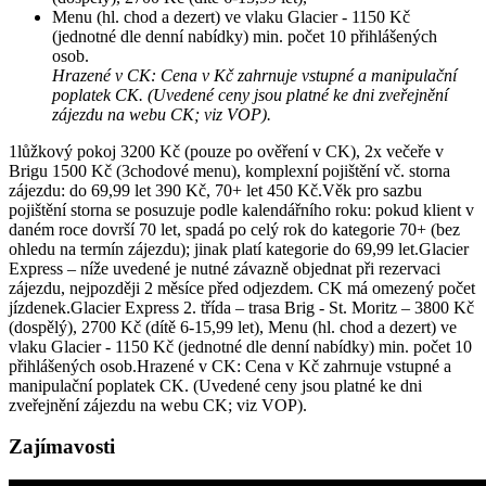
Menu (hl. chod a dezert) ve vlaku Glacier - 1150 Kč
(jednotné dle denní nabídky) min. počet 10 přihlášených
osob.
Hrazené v CK: Cena v Kč zahrnuje vstupné a manipulační
poplatek CK. (Uvedené ceny jsou platné ke dni zveřejnění
zájezdu na webu CK; viz VOP).
1lůžkový pokoj 3200 Kč (pouze po ověření v CK), 2x večeře v
Brigu 1500 Kč (3chodové menu), komplexní pojištění vč. storna
zájezdu: do 69,99 let 390 Kč, 70+ let 450 Kč.Věk pro sazbu
pojištění storna se posuzuje podle kalendářního roku: pokud klient v
daném roce dovrší 70 let, spadá po celý rok do kategorie 70+ (bez
ohledu na termín zájezdu); jinak platí kategorie do 69,99 let.Glacier
Express – níže uvedené je nutné závazně objednat při rezervaci
zájezdu, nejpozději 2 měsíce před odjezdem. CK má omezený počet
jízdenek.Glacier Express 2. třída – trasa Brig - St. Moritz – 3800 Kč
(dospělý), 2700 Kč (dítě 6-15,99 let), Menu (hl. chod a dezert) ve
vlaku Glacier - 1150 Kč (jednotné dle denní nabídky) min. počet 10
přihlášených osob.Hrazené v CK: Cena v Kč zahrnuje vstupné a
manipulační poplatek CK. (Uvedené ceny jsou platné ke dni
zveřejnění zájezdu na webu CK; viz VOP).
Zajímavosti