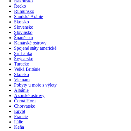
Rakousko
Řecko
Rumunsko
Saudská Arábie
Skotsko
Slovensko
Slovinsko
Španělsko
Kanárské ostrovy
Spojené státy americké
Srí Lanka
Švýcarsko
Turecko
Velká Británie
Skotsko
Vietnam
Pobyty u moře s výlety
Albánie
Azorské ostrovy
Černá Hora
Chorvatsko
Egypt
Francie
Itálie
Keňa