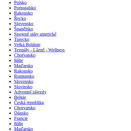
Polsko
Portugalsko
Rakousko
Řecko
Slovensko
Španělsko
Spojené státy americké
Turecko
Velká Británie
Termály - Lázně - Wellness
Chorvatsko
Itálie
Maďarsko
Rakousko
Rumunsko
Slovensko
Slovinsko
Adventní zájezdy
Belgie
Česká republika
Chorvatsko
Dánsko
Francie
Itálie
Maďarsko