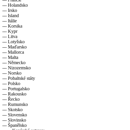
--- Holandsko
--- Irsko
--- Island
--- Itálie
--- Korsika
--- Kypr
--- Litva
--- Lotyšsko
--- Maďarsko
--- Mallorca
--- Malta
--- Německo
--- Nizozemsko
--- Norsko
--- Pobaltské státy
--- Polsko
--- Portugalsko
--- Rakousko
--- Řecko
--- Rumunsko
--- Skotsko
--- Slovensko
--- Slovinsko
--- Španělsko