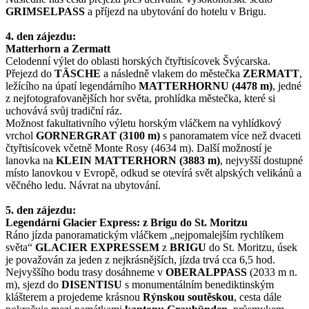
GRIMSELPASS
a příjezd na ubytování do hotelu v Brigu.
4. den zájezdu:
Matterhorn a Zermatt
Celodenní výlet do oblasti horských čtyřtisícovek Švýcarska.
Přejezd do
TÄSCHE
a následně vlakem do městečka
ZERMATT
,
ležícího na úpatí legendárního
MATTERHORNU (4478 m)
, jedné
z nejfotografovanějších hor světa, prohlídka městečka, které si
uchovává svůj tradiční ráz.
Možnost fakultativního výletu horským vláčkem na vyhlídkový
vrchol
GORNERGRAT (3100 m)
s panoramatem více než dvaceti
čtyřtisícovek včetně Monte Rosy (4634 m). Další možností je
lanovka na
KLEIN MATTERHORN (3883 m)
, nejvyšší dostupné
místo lanovkou v Evropě, odkud se otevírá svět alpských velikánů a
věčného ledu. Návrat na ubytování.
5. den zájezdu:
Legendární Glacier Express: z Brigu do St. Moritzu
Ráno jízda panoramatickým vláčkem „nejpomalejším rychlíkem
světa“
GLACIER EXPRESSEM
z
BRIGU
do St. Moritzu, úsek
je považován za jeden z nejkrásnějších, jízda trvá cca 6,5 hod.
Nejvyššího bodu trasy dosáhneme v
OBERALPPASS
(2033 m n.
m), sjezd do
DISENTISU
s monumentálním benediktinským
klášterem a projedeme krásnou
Rýnskou soutěskou
, cesta dále