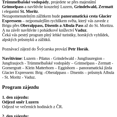
Trümmelbašské vodopády
, projedete se přes majestátní
Grimselpass
a navštívíte kouzelný Luzern,
Grindelwald, Zermatt
i elegantní
St. Moritz
.
Nezapomenutelným zážitkem bude
panoramatická cesta Glacier
Expressem
– nejpomalejším rychlíkem světa, který vás zavede z
Brigu přes
Oberalppass, Disentis a Albula Pass
až do St. Moritzu.
A na závěr navštívíte i pohádkové knížectví
Vaduz
.
Čeká vás pestrý program plný lehké turistiky, horských vyhlídek,
alpských průsmyků a zážitků.
Poznávací zájezd do Švýcarska provází
Petr Horák
.
Navštívíme
: Luzern - Pilatus - Grindelwald - Jungfrauregion -
Jungfraujoch - Trümmelbašské vodopády – Grimselpass - Zermatt -
Gornergratt – Klein Matterhorn – Eggishorn – panoramatická jízda
Glacier Expressem: Brig –Oberalppass – Disentis – průsmyk Albula
- St. Moritz - Vaduz.
Program zájezdu
1. den zájezdu:
Odjezd směr Luzern
Odjezd ve večerních hodinách z ČR.
2. den zájezdu: