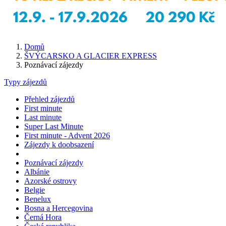
Domů
ŠVÝCARSKO A GLACIER EXPRESS
Poznávací zájezdy
Typy zájezdů
Přehled zájezdů
First minute
Last minute
Super Last Minute
First minute - Advent 2026
Zájezdy k doobsazení
Poznávací zájezdy
Albánie
Azorské ostrovy
Belgie
Benelux
Bosna a Hercegovina
Černá Hora