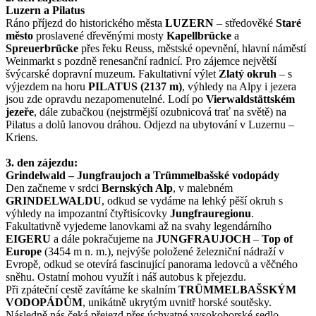
Luzern a Pilatus
Ráno příjezd do historického města
LUZERN
– středověké
Staré
město
proslavené dřevěnými mosty
Kapellbrücke
a
Spreuerbrücke
přes řeku Reuss, městské opevnění, hlavní náměstí
Weinmarkt s pozdně renesanční radnicí. Pro zájemce největší
švýcarské dopravní muzeum. Fakultativní výlet
Zlatý okruh
– s
výjezdem na horu
PILATUS (2137 m)
, výhledy na Alpy i jezera
jsou zde opravdu nezapomenutelné. Lodí po
Vierwaldstättském
jezeře
, dále zubačkou (nejstrmější ozubnicová trať na světě) na
Pilatus a dolů lanovou dráhou. Odjezd na ubytování v Luzernu –
Kriens.
3. den zájezdu:
Grindelwald – Jungfraujoch a Trümmelbašské vodopády
Den začneme v srdci
Bernských Alp
, v malebném
GRINDELWALDU
, odkud se vydáme na lehký pěší okruh s
výhledy na impozantní čtyřtisícovky
Jungfrauregionu
.
Fakultativně vyjedeme lanovkami až na svahy legendárního
EIGERU
a dále pokračujeme na
JUNGFRAUJOCH
–
Top of
Europe
(3454 m n. m.), nejvýše položené železniční nádraží v
Evropě, odkud se otevírá fascinující panorama ledovců a věčného
sněhu. Ostatní mohou využít i náš autobus k přejezdu.
Při zpáteční cestě zavítáme ke skalním
TRÜMMELBAŠSKÝM
VODOPÁDŮM
, unikátně ukrytým uvnitř horské soutěsky.
Následně nás čeká přejezd přes úchvatné vysokohorské sedlo