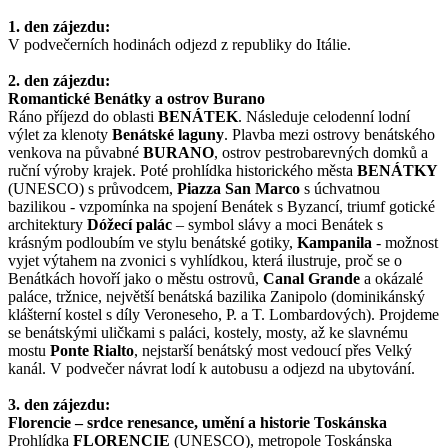
1. den zájezdu:
V podvečerních hodinách odjezd z republiky do Itálie.
2. den zájezdu:
Romantické Benátky a ostrov Burano
Ráno příjezd do oblasti
BENÁTEK
. Následuje celodenní lodní
výlet za klenoty
Benátské laguny
. Plavba mezi ostrovy benátského
venkova na půvabné
BURANO
, ostrov pestrobarevných domků a
ruční výroby krajek. Poté prohlídka historického města
BENÁTKY
(UNESCO) s průvodcem,
Piazza San Marco
s úchvatnou
bazilikou - vzpomínka na spojení Benátek s Byzancí, triumf gotické
architektury
Dóžecí palác
– symbol slávy a moci Benátek s
krásným podloubím ve stylu benátské gotiky,
Kampanila
- možnost
vyjet výtahem na zvonici s vyhlídkou, která ilustruje, proč se o
Benátkách hovoří jako o městu ostrovů,
Canal Grande
a okázalé
paláce, tržnice, největší benátská bazilika Zanipolo (dominikánský
klášterní kostel s díly Veroneseho, P. a T. Lombardových). Projdeme
se benátskými uličkami s paláci, kostely, mosty, až ke slavnému
mostu
Ponte Rialto
, nejstarší benátský most vedoucí přes Velký
kanál. V podvečer návrat lodí k autobusu a odjezd na ubytování.
3. den zájezdu:
Florencie – srdce renesance, umění a historie Toskánska
Prohlídka
FLORENCIE
(UNESCO), metropole Toskánska