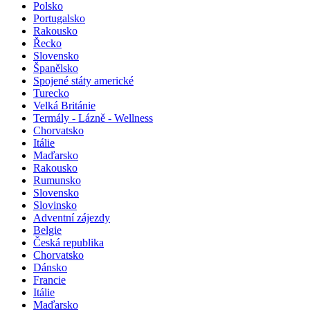
Polsko
Portugalsko
Rakousko
Řecko
Slovensko
Španělsko
Spojené státy americké
Turecko
Velká Británie
Termály - Lázně - Wellness
Chorvatsko
Itálie
Maďarsko
Rakousko
Rumunsko
Slovensko
Slovinsko
Adventní zájezdy
Belgie
Česká republika
Chorvatsko
Dánsko
Francie
Itálie
Maďarsko