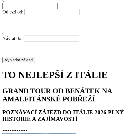
Odjezd od:
a
Návrat do:
TO NEJLEPŠÍ Z ITÁLIE
GRAND TOUR OD BENÁTEK NA
AMALFITÁNSKÉ POBŘEŽÍ
POZNÁVACÍ ZÁJEZD DO ITÁLIE 2026 PLNÝ
HISTORIE A ZAJÍMAVOSTÍ
•
•
•
•
•
•
•
•
•
•
•
•
•
•