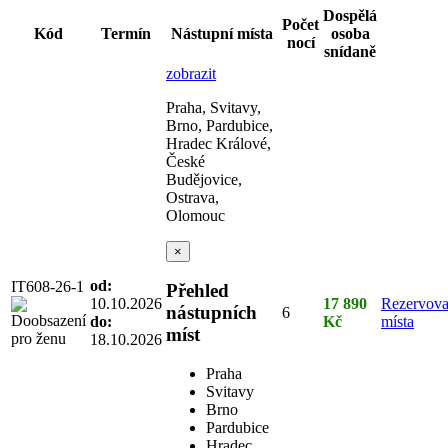
Dospělá
Počet
Kód
Termín
Nástupní místa
osoba
nocí
snídaně
zobrazit
Praha, Svitavy,
Brno, Pardubice,
Hradec Králové,
České
Budějovice,
Ostrava,
Olomouc
×
od:
IT608-26-1
Přehled
10.10.2026
17 890
Rezervova
nástupních
6
do:
Kč
místa
míst
18.10.2026
Praha
Svitavy
Brno
Pardubice
Hradec