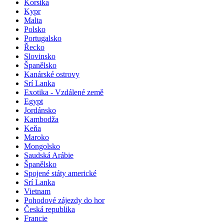
Korsika
Kypr
Malta
Polsko
Portugalsko
Řecko
Slovinsko
Španělsko
Kanárské ostrovy
Srí Lanka
Exotika - Vzdálené země
Egypt
Jordánsko
Kambodža
Keňa
Maroko
Mongolsko
Saudská Arábie
Španělsko
Spojené státy americké
Srí Lanka
Vietnam
Pohodové zájezdy do hor
Česká republika
Francie