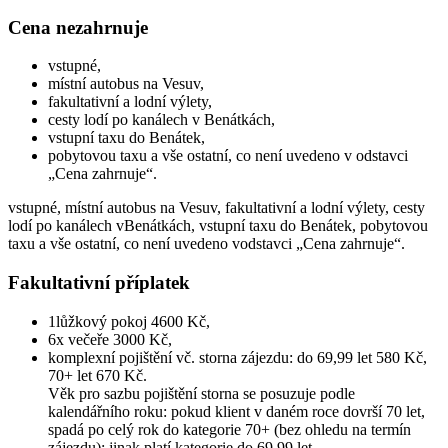
Cena nezahrnuje
vstupné,
místní autobus na Vesuv,
fakultativní a lodní výlety,
cesty lodí po kanálech v Benátkách,
vstupní taxu do Benátek,
pobytovou taxu a vše ostatní, co není uvedeno v odstavci
„Cena zahrnuje“.
vstupné, místní autobus na Vesuv, fakultativní a lodní výlety, cesty
lodí po kanálech vBenátkách, vstupní taxu do Benátek, pobytovou
taxu a vše ostatní, co není uvedeno vodstavci „Cena zahrnuje“.
Fakultativní příplatek
1lůžkový pokoj 4600 Kč,
6x večeře 3000 Kč,
komplexní pojištění vč. storna zájezdu: do 69,99 let 580 Kč,
70+ let 670 Kč.
Věk pro sazbu pojištění storna se posuzuje podle
kalendářního roku: pokud klient v daném roce dovrší 70 let,
spadá po celý rok do kategorie 70+ (bez ohledu na termín
zájezdu); jinak platí kategorie do 69,99 let.