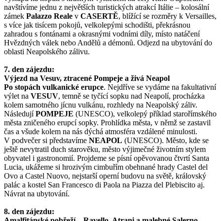
navštívíme jednu z největších turistických atrakcí Itálie – kolosální
zámek
Palazzo Reale
v
CASERTĚ
, blížící se rozměry k Versailles,
s více jak tisícem pokojů, velkolepými schodišti, překrásnou
zahradou s fontánami a okrasnými vodními díly, místo natáčení
Hvězdných válek nebo Andělů a démonů. Odjezd na ubytování do
oblasti Neapolského zálivu.
7. den zájezdu:
Výjezd na Vesuv, ztracené Pompeje a živá Neapol
Po stopách vulkanické erupce
. Nejdříve se vydáme na fakultativní
výlet na
VESUV
, temně se tyčící sopku nad Neapolí, procházka
kolem samotného jícnu vulkánu, rozhledy na Neapolský záliv.
Následují
POMPEJE
(UNESCO), velkolepý příklad starořímského
města zničeného erupcí sopky. Prohlídka města, v němž se zastavil
čas a všude kolem na nás dýchá atmosféra vzdálené minulosti.
V podvečer si představíme
NEAPOL
(UNESCO). Město, kde se
ještě nevytratil duch starověku, město výjimečné životním stylem
obyvatel i gastronomií. Projdeme se písní opěvovanou čtvrtí Santa
Lucia, ukážeme si hrozivým cimbuřím obehnané hrady Castel del
Ovo a Castel Nuovo, nejstarší operní budovu na světě, královský
palác a kostel San Francesco di Paola na Piazza del Plebiscito aj.
Návrat na ubytování.
8. den zájezdu:
Amalfitánské pobřeží – Ravello, Atrani a malebné Salerno