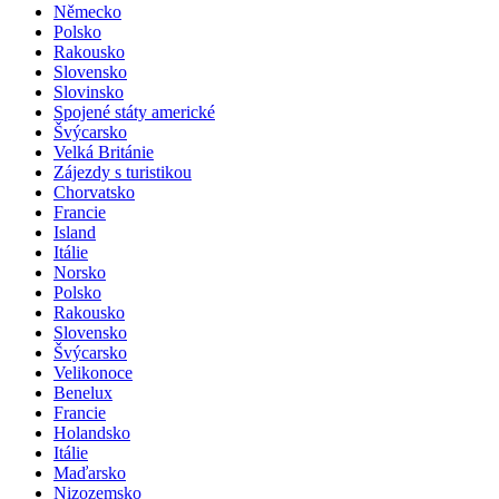
Německo
Polsko
Rakousko
Slovensko
Slovinsko
Spojené státy americké
Švýcarsko
Velká Británie
Zájezdy s turistikou
Chorvatsko
Francie
Island
Itálie
Norsko
Polsko
Rakousko
Slovensko
Švýcarsko
Velikonoce
Benelux
Francie
Holandsko
Itálie
Maďarsko
Nizozemsko