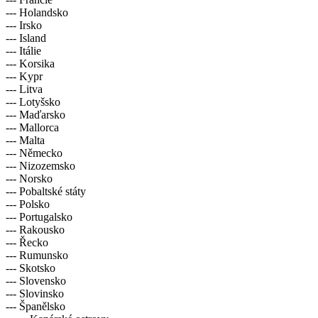
--- Holandsko
--- Irsko
--- Island
--- Itálie
--- Korsika
--- Kypr
--- Litva
--- Lotyšsko
--- Maďarsko
--- Mallorca
--- Malta
--- Německo
--- Nizozemsko
--- Norsko
--- Pobaltské státy
--- Polsko
--- Portugalsko
--- Rakousko
--- Řecko
--- Rumunsko
--- Skotsko
--- Slovensko
--- Slovinsko
--- Španělsko