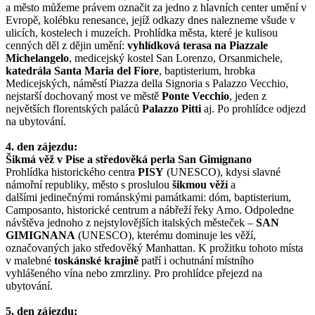
a město můžeme právem označit za jedno z hlavních center umění v
Evropě, kolébku renesance, jejíž odkazy dnes nalezneme všude v
ulicích, kostelech i muzeích. Prohlídka města, které je kulisou
cenných děl z dějin umění:
vyhlídková terasa na Piazzale
Michelangelo
, medicejský kostel San Lorenzo, Orsanmichele,
katedrála Santa Maria del Fiore
, baptisterium, hrobka
Medicejských, náměstí Piazza della Signoria s Palazzo Vecchio,
nejstarší dochovaný most ve městě
Ponte Vecchio
, jeden z
největších florentských paláců
Palazzo Pitti
aj. Po prohlídce odjezd
na ubytování.
4. den zájezdu:
Šikmá věž v Pise a středověká perla San Gimignano
Prohlídka historického centra
PISY
(UNESCO), kdysi slavné
námořní republiky, město s proslulou
šikmou věží
a
dalšími jedinečnými románskými památkami: dóm, baptisterium,
Camposanto, historické centrum a nábřeží řeky Arno. Odpoledne
návštěva jednoho z nejstylovějších italských městeček –
SAN
GIMIGNANA
(UNESCO), kterému dominuje les věží,
označovaných jako středověký Manhattan. K prožitku tohoto místa
v malebné
toskánské krajině
patří i ochutnání místního
vyhlášeného vína nebo zmrzliny. Pro prohlídce přejezd na
ubytování.
5. den zájezdu: