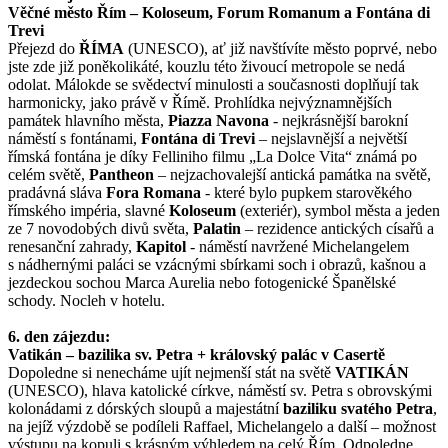
Věčné město Řím – Koloseum, Forum Romanum a Fontána di
Trevi
Přejezd do
ŘÍMA
(UNESCO), ať již navštívíte město poprvé, nebo
jste zde již poněkolikáté, kouzlu této živoucí metropole se nedá
odolat. Málokde se svědectví minulosti a současnosti doplňují tak
harmonicky, jako právě v Římě. Prohlídka nejvýznamnějších
památek hlavního města,
Piazza Navona
- nejkrásnější barokní
náměstí s fontánami,
Fontána di Trevi
– nejslavnější a největší
římská fontána je díky Felliniho filmu „La Dolce Vita“ známá po
celém světě,
Pantheon
– nejzachovalejší antická památka na světě,
pradávná sláva
Fora Romana
- které bylo pupkem starověkého
římského impéria, slavné
Koloseum
(exteriér), symbol města a jeden
ze 7 novodobých divů světa,
Palatin
– rezidence antických císařů a
renesanční zahrady,
Kapitol
- náměstí navržené Michelangelem
s nádhernými paláci se vzácnými sbírkami soch i obrazů, kašnou a
jezdeckou sochou Marca Aurelia nebo fotogenické Španělské
schody. Nocleh v hotelu.
6. den zájezdu:
Vatikán – bazilika sv. Petra + královský palác v Casertě
Dopoledne si nenecháme ujít nejmenší stát na světě
VATIKÁN
(UNESCO), hlava katolické církve, náměstí sv. Petra s obrovskými
kolonádami z dórských sloupů a majestátní
baziliku svatého Petra
,
na jejíž výzdobě se podíleli Raffael, Michelangelo a další – možnost
výstupu na kopuli s krásným výhledem na celý Řím. Odpoledne