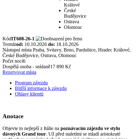
Králové
České
Budějovice
Ostrava
Olomouc
Kód
IT608-26-1
Termín
od:
10.10.2026
do:
18.10.2026
Nástupní místa
Praha, Svitavy, Brno, Pardubice, Hradec Králové,
České Budějovice, Ostrava, Olomouc
Počet nocí
6
Dospělá osoba - snídaně
17 890 Kč
Rezervovat místa
Program zájezdu
Bližší informace k zájezdu
Ohlasy klientů
Anotace
Objevte to nejlepší z Itálie na
poznávacím zájezdu ve stylu
dávných Grand tour
. Už před staletími se mladí aristokraté