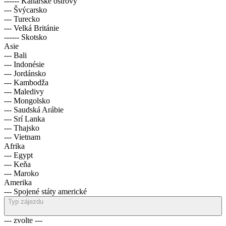
------ Kanárské ostrovy
--- Švýcarsko
--- Turecko
--- Velká Británie
------ Skotsko
Asie
--- Bali
--- Indonésie
--- Jordánsko
--- Kambodža
--- Maledivy
--- Mongolsko
--- Saudská Arábie
--- Srí Lanka
--- Thajsko
--- Vietnam
Afrika
--- Egypt
--- Keňa
--- Maroko
Amerika
--- Spojené státy americké
Typ zájezdu
--- zvolte ---