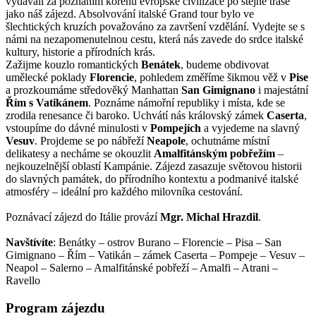
vydávali za poznáním kořenů evropské civilizace po stejné trase
jako náš zájezd. Absolvování italské Grand tour bylo ve
šlechtických kruzích považováno za završení vzdělání. Vydejte se s
námi na nezapomenutelnou cestu, která nás zavede do srdce italské
kultury, historie a přírodních krás.
Zažijme kouzlo romantických
Benátek
, budeme obdivovat
umělecké poklady
Florencie
, pohledem změříme šikmou věž v
Pise
a prozkoumáme středověký Manhattan
San Gimignano
i majestátní
Řím s Vatikánem
. Poznáme námořní republiky i místa, kde se
zrodila renesance či baroko. Uchvátí nás královský zámek
Caserta
,
vstoupíme do dávné minulosti v
Pompejích
a vyjedeme na slavný
Vesuv
. Projdeme se po nábřeží
Neapole
, ochutnáme místní
delikatesy a necháme se okouzlit
Amalfitánským pobřežím
–
nejkouzelnější oblastí Kampánie. Zájezd zasazuje světovou historii
do slavných památek, do přírodního kontextu a podmanivé italské
atmosféry – ideální pro každého milovníka cestování.
Poznávací zájezd do Itálie provází
Mgr. Michal Hrazdil
.
Navštívíte
: Benátky – ostrov Burano – Florencie – Pisa – San
Gimignano – Řím – Vatikán – zámek Caserta – Pompeje – Vesuv –
Neapol – Salerno – Amalfitánské pobřeží – Amalfi – Atrani –
Ravello
Program zájezdu