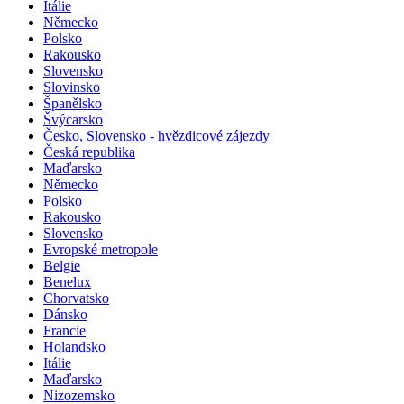
Itálie
Německo
Polsko
Rakousko
Slovensko
Slovinsko
Španělsko
Švýcarsko
Česko, Slovensko - hvězdicové zájezdy
Česká republika
Maďarsko
Německo
Polsko
Rakousko
Slovensko
Evropské metropole
Belgie
Benelux
Chorvatsko
Dánsko
Francie
Holandsko
Itálie
Maďarsko
Nizozemsko