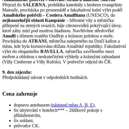
Přejezd do
SALERNA
, prohlídka katedrály s hrobem evangelisty
Matouše, procházka po promenádě a fakultativní lodní výlet podél
Amalfského pobřeží – Costiera Amalfitana
(UNESCO), do
nejkouzelnější oblasti Kampánie
– bělostné vily a městečka
přilepené na strmých svazích, háje citronovníků pokrývající útesy,
které záhy mizí pod modrou hladinou. Navštívíme středověké
Amalfi
s dómem svatého Ondřeje a krásnou polohou u moře.
Procházka do
ATRANI
, městečka nalepeného na Dračí kaňon a
místa, kde byla korunována dóžata Amalfské republiky. Fakultativní
výlet do elegantního
RAVELLA
, městečka zavěšeného mezi
mořem a oblohou s neskutečnými výhledy a krásnými zahradami
(Villy Cimbrone a Villy Rufolo). V podvečer odjezd do ČR.
9. den zájezdu:
Předpokládaný návrat v odpoledních hodinách.
Cena zahrnuje
dopravu autobusem (
nástupní místa A, B, E
),
6x ubytování v hotelech*** – 2lůžkové pokoje s
příslušenstvím,
6x snídani,
průvodce CK.