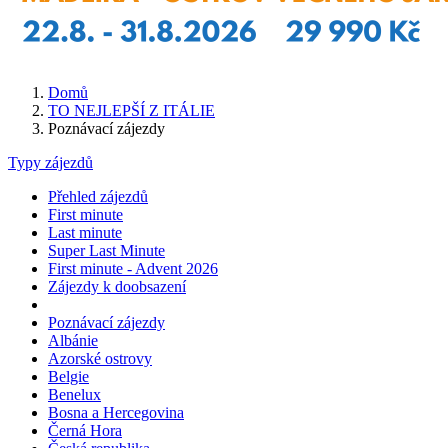
Domů
TO NEJLEPŠÍ Z ITÁLIE
Poznávací zájezdy
Typy zájezdů
Přehled zájezdů
First minute
Last minute
Super Last Minute
First minute - Advent 2026
Zájezdy k doobsazení
Poznávací zájezdy
Albánie
Azorské ostrovy
Belgie
Benelux
Bosna a Hercegovina
Černá Hora