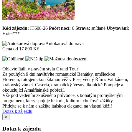
Kód zájezdu:
IT608-26
Počet nocí:
6
Strava:
snídaně
Ubytování:
Hotel***
Autokarová doprava
Cena od
17 890 Kč
Objevte Itálii v pravém stylu Grand Tour!
Za pouhých 9 dní navštívíte romantické Benátky, uměleckou
Florencii, fotogenickou šikmou věž v Pise, věčný Řím s Vatikánem,
královský zámek Caserta, dramatický Vesuv, ikonické Pompeje a
okouzlující Amalfitánské pobřeží.
Vše pod vedením zkušeného průvodce, s bohatým promyšleným
programem, který spojuje historii, kulturu i chuťové zážitky.
Přidejte se k nám a zažijte italskou eleganci na vlastní kůži!
Dotaz k zájezdu
×
Dotaz k zájezdu