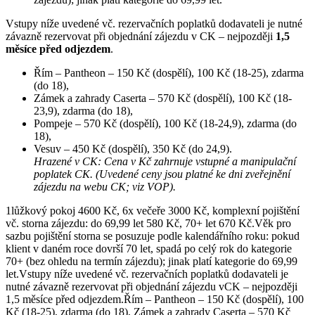
Vstupy níže uvedené vč. rezervačních poplatků dodavateli je nutné
závazně rezervovat při objednání zájezdu v CK – nejpozději
1,5
měsíce před odjezdem
.
Řím – Pantheon – 150 Kč (dospělí), 100 Kč (18-25), zdarma
(do 18),
Zámek a zahrady Caserta – 570 Kč (dospělí), 100 Kč (18-
23,9), zdarma (do 18),
Pompeje – 570 Kč (dospělí), 100 Kč (18-24,9), zdarma (do
18),
Vesuv – 450 Kč (dospělí), 350 Kč (do 24,9).
Hrazené v CK: Cena v Kč zahrnuje vstupné a manipulační
poplatek CK. (Uvedené ceny jsou platné ke dni zveřejnění
zájezdu na webu CK; viz VOP).
1lůžkový pokoj 4600 Kč, 6x večeře 3000 Kč, komplexní pojištění
vč. storna zájezdu: do 69,99 let 580 Kč, 70+ let 670 Kč.Věk pro
sazbu pojištění storna se posuzuje podle kalendářního roku: pokud
klient v daném roce dovrší 70 let, spadá po celý rok do kategorie
70+ (bez ohledu na termín zájezdu); jinak platí kategorie do 69,99
let.Vstupy níže uvedené vč. rezervačních poplatků dodavateli je
nutné závazně rezervovat při objednání zájezdu vCK – nejpozději
1,5 měsíce před odjezdem.Řím – Pantheon – 150 Kč (dospělí), 100
Kč (18-25), zdarma (do 18), Zámek a zahrady Caserta – 570 Kč