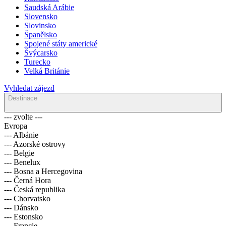
Saudská Arábie
Slovensko
Slovinsko
Španělsko
Spojené státy americké
Švýcarsko
Turecko
Velká Británie
Vyhledat zájezd
Destinace
--- zvolte ---
Evropa
--- Albánie
--- Azorské ostrovy
--- Belgie
--- Benelux
--- Bosna a Hercegovina
--- Černá Hora
--- Česká republika
--- Chorvatsko
--- Dánsko
--- Estonsko
--- Francie