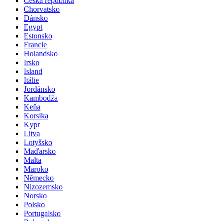
Česká republika
Chorvatsko
Dánsko
Egypt
Estonsko
Francie
Holandsko
Irsko
Island
Itálie
Jordánsko
Kambodža
Keňa
Korsika
Kypr
Litva
Lotyšsko
Maďarsko
Malta
Maroko
Německo
Nizozemsko
Norsko
Polsko
Portugalsko