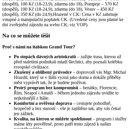
(dospělí), 100 Kč (18-23,9), zdarma (do 18), Pompeje – 570 Kč
(dospělí), 100 Kč (18-24,9), zdarma (do 18), Vesuv – 450 Kč
(dospělí), 350 Kč (do 24,9).Hrazené v CK: Cena v Kč zahrnuje
vstupné a manipulační poplatek CK. (Uvedené ceny jsou platné ke
dni zveřejnění zájezdu na webu CK; viz VOP).
Na co se můžete těšit
Proč s námi na italskou Grand Tour?
Po stopách dávných aristokratů
– zažijte trasu, kterou už
před staletími podnikali mladí šlechtici, aby poznali kolébku
evropské civilizace.
Zkušený a oblíbený průvodce
– doprovodí vás Mgr. Michal
Hrazdil, který se v Itálii vyzná jako doma a dokáže příběhy
měst vyprávět tak, že je budete prožívat.
Pestrý program bez kompromisů
– benátky, Florencie,
Řím, Neapol i Amalfi – během jednoho zájezdu uvidíte to
nejkrásnější z Itálie.
Komfortní a ověřená doprava
– cestujete pohodlně,
bezpečně a bez starostí – vše je zajištěno tak, aby vás čekal
jen zážitek.
Kvalita, na kterou se můžete spolehnout
– program i služby
máme léty prověřené, proto patří tento zájezd k našim