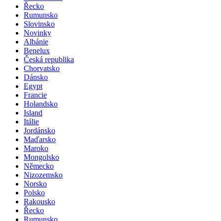
Řecko
Rumunsko
Slovinsko
Novinky
Albánie
Benelux
Česká republika
Chorvatsko
Dánsko
Egypt
Francie
Holandsko
Island
Itálie
Jordánsko
Maďarsko
Maroko
Mongolsko
Německo
Nizozemsko
Norsko
Polsko
Rakousko
Řecko
Rumunsko