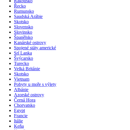
Rakousko
Řecko
Rumunsko
Saudská Arábie
Skotsko
Slovensko
Slovinsko
Španělsko
Kanárské ostrovy
Spojené státy americké
Srí Lanka
Švýcarsko
Turecko
Velká Británie
Skotsko
Vietnam
Pobyty u moře s výlety
Albánie
Azorské ostrovy
Černá Hora
Chorvatsko
Egypt
Francie
Itálie
Keňa