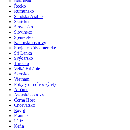
Rakousko
Řecko
Rumunsko
Saudská Arábie
Skotsko
Slovensko
Slovinsko
Španělsko
Kanárské ostrovy
Spojené státy americké
Srí Lanka
Švýcarsko
Turecko
Velká Británie
Skotsko
Vietnam
Pobyty u moře s výlety
Albánie
Azorské ostrovy
Černá Hora
Chorvatsko
Egypt
Francie
Itálie
Keňa