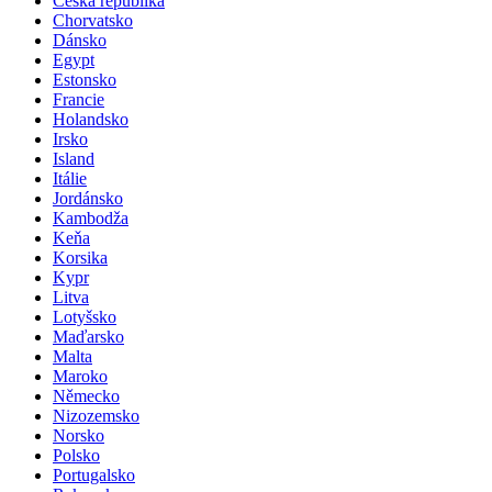
Česká republika
Chorvatsko
Dánsko
Egypt
Estonsko
Francie
Holandsko
Irsko
Island
Itálie
Jordánsko
Kambodža
Keňa
Korsika
Kypr
Litva
Lotyšsko
Maďarsko
Malta
Maroko
Německo
Nizozemsko
Norsko
Polsko
Portugalsko