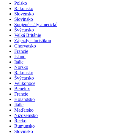
Polsko
Rakousko
Slovensko
Slovinsko
Spojené státy americké
Švýcarsko
Velká Británie
Zájezdy s turistikou
Chorvatsko
Francie
Island
Itálie
Norsko
Rakousko
Švýcarsko
Velikonoce
Benelux
Francie
Holandsko
Itálie
Maďarsko
Nizozemsko
Řecko
Rumunsko
Slovinsko