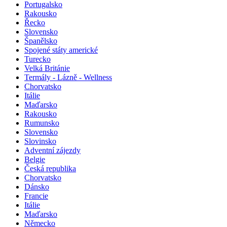
Portugalsko
Rakousko
Řecko
Slovensko
Španělsko
Spojené státy americké
Turecko
Velká Británie
Termály - Lázně - Wellness
Chorvatsko
Itálie
Maďarsko
Rakousko
Rumunsko
Slovensko
Slovinsko
Adventní zájezdy
Belgie
Česká republika
Chorvatsko
Dánsko
Francie
Itálie
Maďarsko
Německo