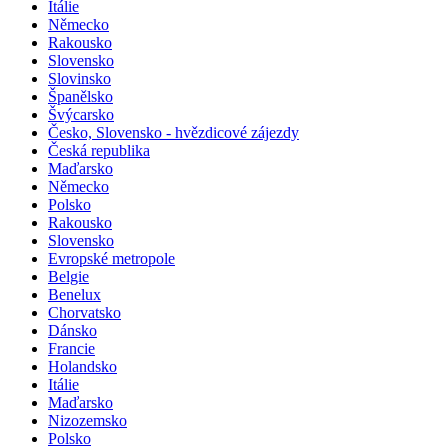
Itálie
Německo
Rakousko
Slovensko
Slovinsko
Španělsko
Švýcarsko
Česko, Slovensko - hvězdicové zájezdy
Česká republika
Maďarsko
Německo
Polsko
Rakousko
Slovensko
Evropské metropole
Belgie
Benelux
Chorvatsko
Dánsko
Francie
Holandsko
Itálie
Maďarsko
Nizozemsko
Polsko