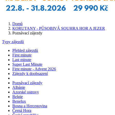
Domů
KORUTANY - PŮSOBIVÁ SOUHRA HOR A JEZER
Poznávací zájezdy
Typy zájezdů
Přehled zájezdů
First minute
Last minute
Super Last Minute
First minute - Advent 2026
Zájezdy k doobsazení
Poznávací zájezdy
Albánie
Azorské ostrovy
Belgie
Benelux
Bosna a Hercegovina
Černá Hora