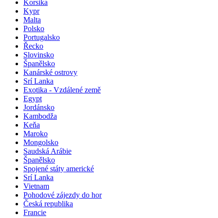
Korsika
Kypr
Malta
Polsko
Portugalsko
Řecko
Slovinsko
Španělsko
Kanárské ostrovy
Srí Lanka
Exotika - Vzdálené země
Egypt
Jordánsko
Kambodža
Keňa
Maroko
Mongolsko
Saudská Arábie
Španělsko
Spojené státy americké
Srí Lanka
Vietnam
Pohodové zájezdy do hor
Česká republika
Francie