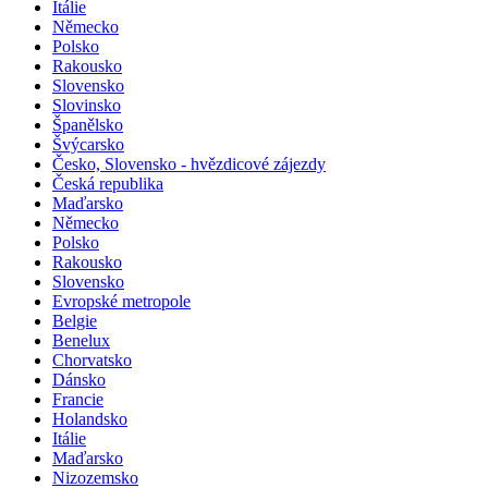
Itálie
Německo
Polsko
Rakousko
Slovensko
Slovinsko
Španělsko
Švýcarsko
Česko, Slovensko - hvězdicové zájezdy
Česká republika
Maďarsko
Německo
Polsko
Rakousko
Slovensko
Evropské metropole
Belgie
Benelux
Chorvatsko
Dánsko
Francie
Holandsko
Itálie
Maďarsko
Nizozemsko