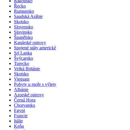
Rakousko
Řecko
Rumunsko
Saudská Arábie
Skotsko
Slovensko
Slovinsko
Španělsko
Kanárské ostrovy
Spojené státy americké
Srí Lanka
Švýcarsko
Turecko
Velká Británie
Skotsko
Vietnam
Pobyty u moře s výlety
Albánie
Azorské ostrovy
Černá Hora
Chorvatsko
Egypt
Francie
Itálie
Keňa