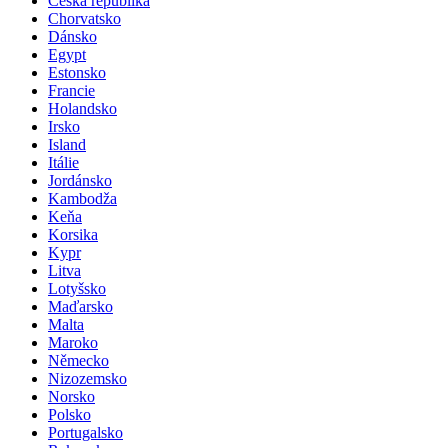
Česká republika
Chorvatsko
Dánsko
Egypt
Estonsko
Francie
Holandsko
Irsko
Island
Itálie
Jordánsko
Kambodža
Keňa
Korsika
Kypr
Litva
Lotyšsko
Maďarsko
Malta
Maroko
Německo
Nizozemsko
Norsko
Polsko
Portugalsko