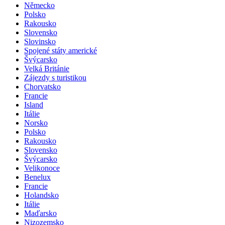
Německo
Polsko
Rakousko
Slovensko
Slovinsko
Spojené státy americké
Švýcarsko
Velká Británie
Zájezdy s turistikou
Chorvatsko
Francie
Island
Itálie
Norsko
Polsko
Rakousko
Slovensko
Švýcarsko
Velikonoce
Benelux
Francie
Holandsko
Itálie
Maďarsko
Nizozemsko