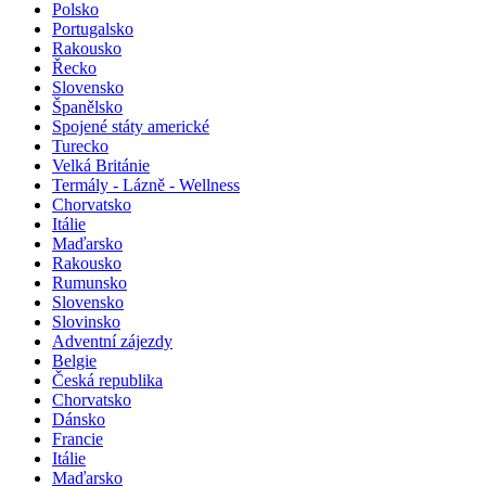
Polsko
Portugalsko
Rakousko
Řecko
Slovensko
Španělsko
Spojené státy americké
Turecko
Velká Británie
Termály - Lázně - Wellness
Chorvatsko
Itálie
Maďarsko
Rakousko
Rumunsko
Slovensko
Slovinsko
Adventní zájezdy
Belgie
Česká republika
Chorvatsko
Dánsko
Francie
Itálie
Maďarsko