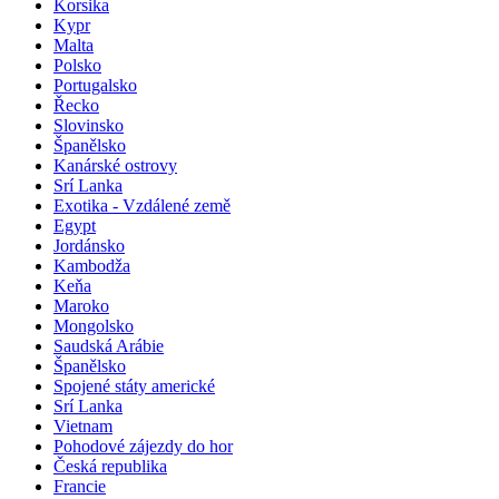
Korsika
Kypr
Malta
Polsko
Portugalsko
Řecko
Slovinsko
Španělsko
Kanárské ostrovy
Srí Lanka
Exotika - Vzdálené země
Egypt
Jordánsko
Kambodža
Keňa
Maroko
Mongolsko
Saudská Arábie
Španělsko
Spojené státy americké
Srí Lanka
Vietnam
Pohodové zájezdy do hor
Česká republika
Francie