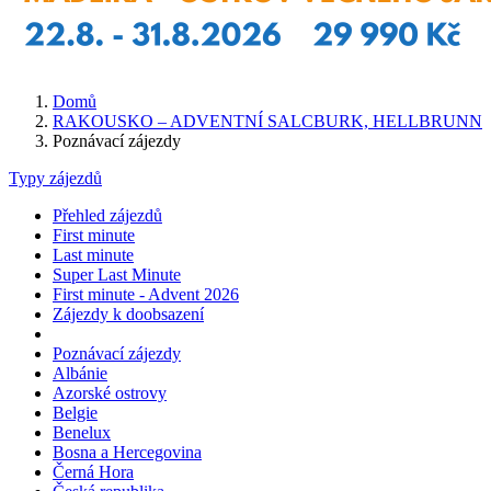
Domů
RAKOUSKO – ADVENTNÍ SALCBURK, HELLBRUNN
Poznávací zájezdy
Typy zájezdů
Přehled zájezdů
First minute
Last minute
Super Last Minute
First minute - Advent 2026
Zájezdy k doobsazení
Poznávací zájezdy
Albánie
Azorské ostrovy
Belgie
Benelux
Bosna a Hercegovina
Černá Hora