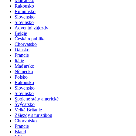
Maďarsko
Rakousko
Rumunsko
Slovensko
Slovinsko
Adventní zájezdy
Belgie
Česká republika
Chorvatsko
Dánsko
Francie
Itálie
Maďarsko
Německo
Polsko
Rakousko
Slovensko
Slovinsko
Spojené státy americké
Švýcarsko
Velká Británie
Zájezdy s turistikou
Chorvatsko
Francie
Island