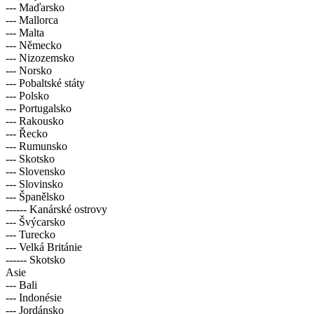
--- Maďarsko
--- Mallorca
--- Malta
--- Německo
--- Nizozemsko
--- Norsko
--- Pobaltské státy
--- Polsko
--- Portugalsko
--- Rakousko
--- Řecko
--- Rumunsko
--- Skotsko
--- Slovensko
--- Slovinsko
--- Španělsko
------ Kanárské ostrovy
--- Švýcarsko
--- Turecko
--- Velká Británie
------ Skotsko
Asie
--- Bali
--- Indonésie
--- Jordánsko