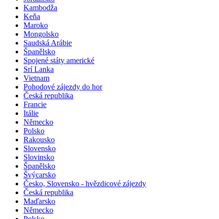
Kambodža
Keňa
Maroko
Mongolsko
Saudská Arábie
Španělsko
Spojené státy americké
Srí Lanka
Vietnam
Pohodové zájezdy do hor
Česká republika
Francie
Itálie
Německo
Polsko
Rakousko
Slovensko
Slovinsko
Španělsko
Švýcarsko
Česko, Slovensko - hvězdicové zájezdy
Česká republika
Maďarsko
Německo
Polsko