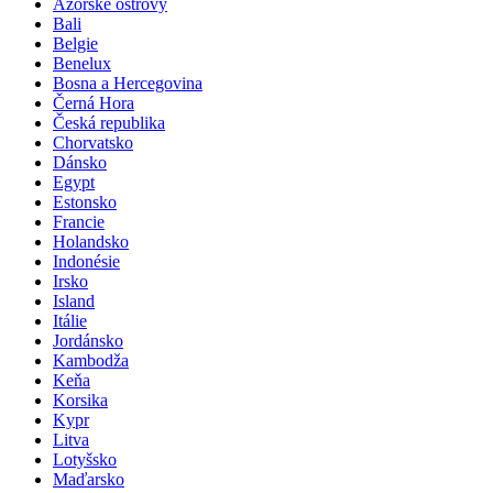
Azorské ostrovy
Bali
Belgie
Benelux
Bosna a Hercegovina
Černá Hora
Česká republika
Chorvatsko
Dánsko
Egypt
Estonsko
Francie
Holandsko
Indonésie
Irsko
Island
Itálie
Jordánsko
Kambodža
Keňa
Korsika
Kypr
Litva
Lotyšsko
Maďarsko