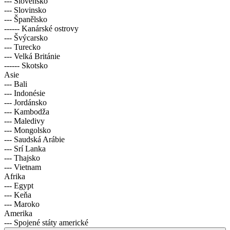
--- Slovensko
--- Slovinsko
--- Španělsko
------ Kanárské ostrovy
--- Švýcarsko
--- Turecko
--- Velká Británie
------ Skotsko
Asie
--- Bali
--- Indonésie
--- Jordánsko
--- Kambodža
--- Maledivy
--- Mongolsko
--- Saudská Arábie
--- Srí Lanka
--- Thajsko
--- Vietnam
Afrika
--- Egypt
--- Keňa
--- Maroko
Amerika
--- Spojené státy americké