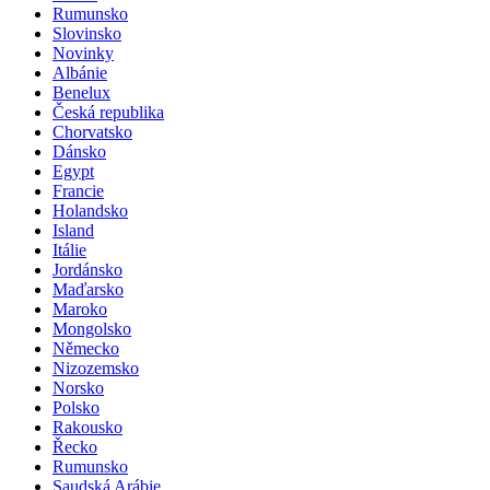
Rumunsko
Slovinsko
Novinky
Albánie
Benelux
Česká republika
Chorvatsko
Dánsko
Egypt
Francie
Holandsko
Island
Itálie
Jordánsko
Maďarsko
Maroko
Mongolsko
Německo
Nizozemsko
Norsko
Polsko
Rakousko
Řecko
Rumunsko
Saudská Arábie