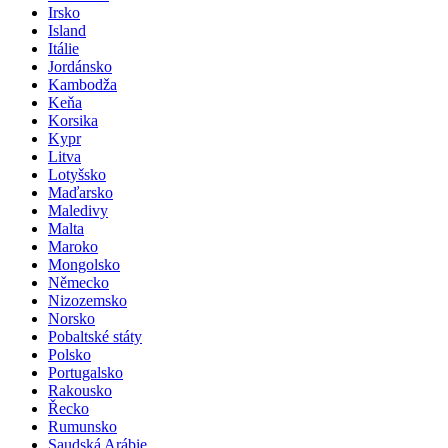
Irsko
Island
Itálie
Jordánsko
Kambodža
Keňa
Korsika
Kypr
Litva
Lotyšsko
Maďarsko
Maledivy
Malta
Maroko
Mongolsko
Německo
Nizozemsko
Norsko
Pobaltské státy
Polsko
Portugalsko
Rakousko
Řecko
Rumunsko
Saudská Arábie