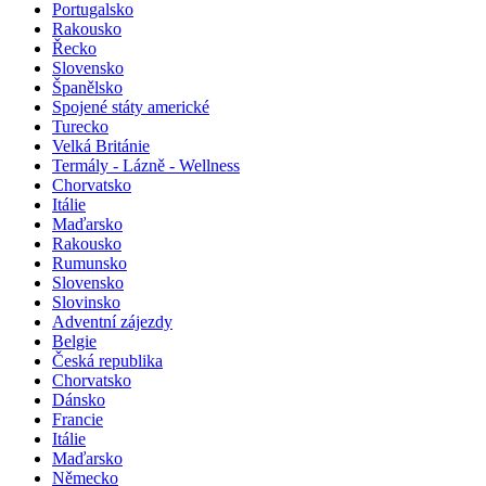
Portugalsko
Rakousko
Řecko
Slovensko
Španělsko
Spojené státy americké
Turecko
Velká Británie
Termály - Lázně - Wellness
Chorvatsko
Itálie
Maďarsko
Rakousko
Rumunsko
Slovensko
Slovinsko
Adventní zájezdy
Belgie
Česká republika
Chorvatsko
Dánsko
Francie
Itálie
Maďarsko
Německo