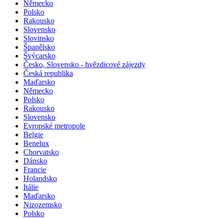
Německo
Polsko
Rakousko
Slovensko
Slovinsko
Španělsko
Švýcarsko
Česko, Slovensko - hvězdicové zájezdy
Česká republika
Maďarsko
Německo
Polsko
Rakousko
Slovensko
Evropské metropole
Belgie
Benelux
Chorvatsko
Dánsko
Francie
Holandsko
Itálie
Maďarsko
Nizozemsko
Polsko