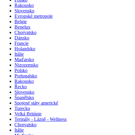
Rakousko
Slovensko
Evropské metropole
Belgie
Benelux
Chorvatsko
Dánsko
Francie
Holandsko
Itálie
Maďarsko
Nizozemsko
Polsko
Portugalsko
Rakousko
Řecko
Slovensko
Španělsko
Spojené státy americké
Turecko
Velká Británie
Termály - Lázně - Wellness
Chorvatsko
Itálie