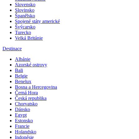
Slovensko
Slovinsko
Španělsko
Spojené státy americké
Švýcarsko
Turecko
Velká Británie
Destinace
Albánie
Azorské ostrovy
Bali
Belgie
Benelux
Bosna a Hercegovina
Černá Hora
Česká republika
Chorvatsko
Dánsko
Egypt
Estonsko
Francie
Holandsko
Indonésie