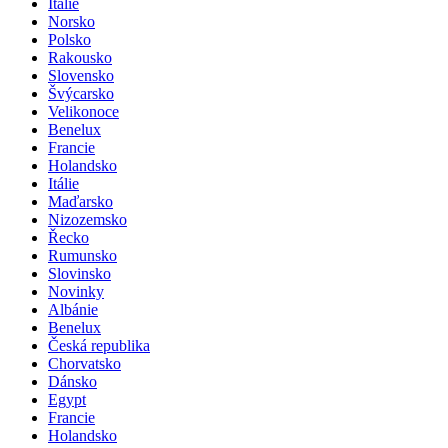
Itálie
Norsko
Polsko
Rakousko
Slovensko
Švýcarsko
Velikonoce
Benelux
Francie
Holandsko
Itálie
Maďarsko
Nizozemsko
Řecko
Rumunsko
Slovinsko
Novinky
Albánie
Benelux
Česká republika
Chorvatsko
Dánsko
Egypt
Francie
Holandsko