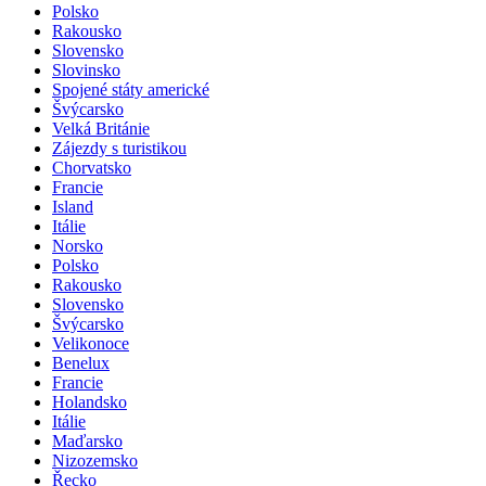
Polsko
Rakousko
Slovensko
Slovinsko
Spojené státy americké
Švýcarsko
Velká Británie
Zájezdy s turistikou
Chorvatsko
Francie
Island
Itálie
Norsko
Polsko
Rakousko
Slovensko
Švýcarsko
Velikonoce
Benelux
Francie
Holandsko
Itálie
Maďarsko
Nizozemsko
Řecko