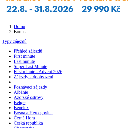
Domů
Bonus
Typy zájezdů
Přehled zájezdů
First minute
Last minute
Super Last Minute
First minute - Advent 2026
Zájezdy k doobsazení
Poznávací zájezdy
Albánie
Azorské ostrovy
Belgie
Benelux
Bosna a Hercegovina
Černá Hora
Česká republika