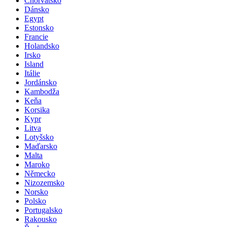
Chorvatsko
Dánsko
Egypt
Estonsko
Francie
Holandsko
Irsko
Island
Itálie
Jordánsko
Kambodža
Keňa
Korsika
Kypr
Litva
Lotyšsko
Maďarsko
Malta
Maroko
Německo
Nizozemsko
Norsko
Polsko
Portugalsko
Rakousko