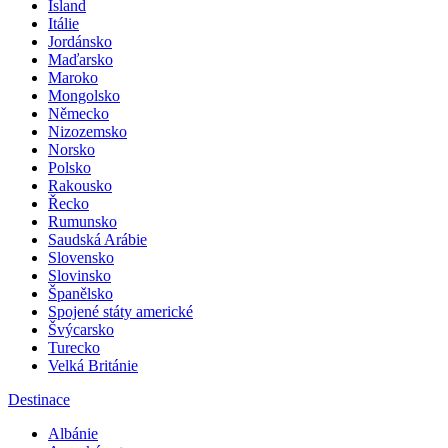
Island
Itálie
Jordánsko
Maďarsko
Maroko
Mongolsko
Německo
Nizozemsko
Norsko
Polsko
Rakousko
Řecko
Rumunsko
Saudská Arábie
Slovensko
Slovinsko
Španělsko
Spojené státy americké
Švýcarsko
Turecko
Velká Británie
Destinace
Albánie