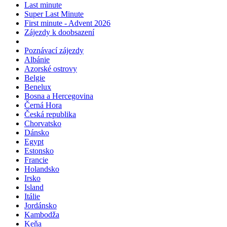
Last minute
Super Last Minute
First minute - Advent 2026
Zájezdy k doobsazení
Poznávací zájezdy
Albánie
Azorské ostrovy
Belgie
Benelux
Bosna a Hercegovina
Černá Hora
Česká republika
Chorvatsko
Dánsko
Egypt
Estonsko
Francie
Holandsko
Irsko
Island
Itálie
Jordánsko
Kambodža
Keňa