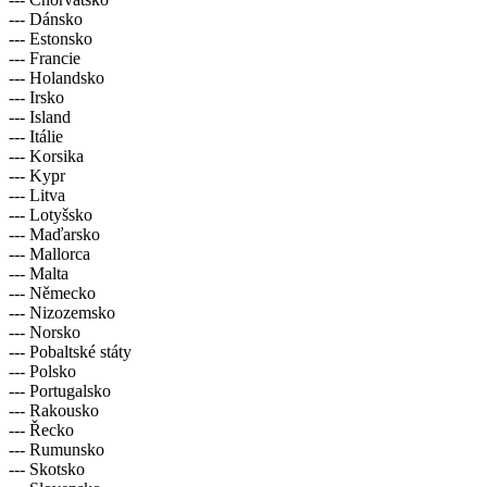
--- Dánsko
--- Estonsko
--- Francie
--- Holandsko
--- Irsko
--- Island
--- Itálie
--- Korsika
--- Kypr
--- Litva
--- Lotyšsko
--- Maďarsko
--- Mallorca
--- Malta
--- Německo
--- Nizozemsko
--- Norsko
--- Pobaltské státy
--- Polsko
--- Portugalsko
--- Rakousko
--- Řecko
--- Rumunsko
--- Skotsko