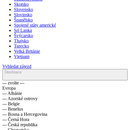
Skotsko
Slovensko
Slovinsko
Španělsko
Spojené státy americké
Srí Lanka
Švýcarsko
Thajsko
Turecko
Velká Británie
Vietnam
Vyhledat zájezd
Destinace
--- zvolte ---
Evropa
--- Albánie
--- Azorské ostrovy
--- Belgie
--- Benelux
--- Bosna a Hercegovina
--- Černá Hora
--- Česká republika
--- Chorvatsko