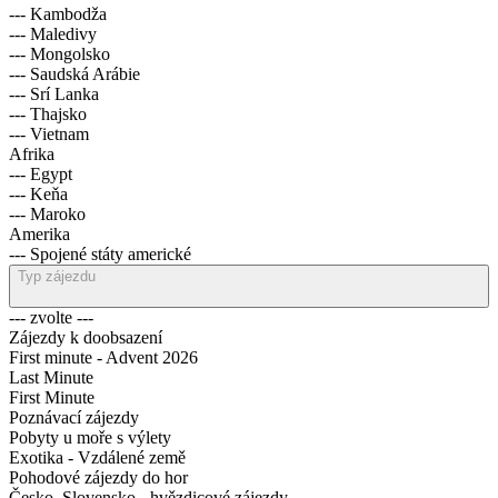
--- Kambodža
--- Maledivy
--- Mongolsko
--- Saudská Arábie
--- Srí Lanka
--- Thajsko
--- Vietnam
Afrika
--- Egypt
--- Keňa
--- Maroko
Amerika
--- Spojené státy americké
Typ zájezdu
--- zvolte ---
Zájezdy k doobsazení
First minute - Advent 2026
Last Minute
First Minute
Poznávací zájezdy
Pobyty u moře s výlety
Exotika - Vzdálené země
Pohodové zájezdy do hor
Česko, Slovensko - hvězdicové zájezdy