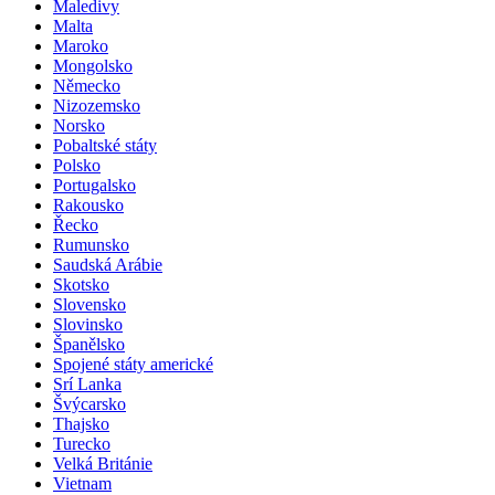
Maledivy
Malta
Maroko
Mongolsko
Německo
Nizozemsko
Norsko
Pobaltské státy
Polsko
Portugalsko
Rakousko
Řecko
Rumunsko
Saudská Arábie
Skotsko
Slovensko
Slovinsko
Španělsko
Spojené státy americké
Srí Lanka
Švýcarsko
Thajsko
Turecko
Velká Británie
Vietnam