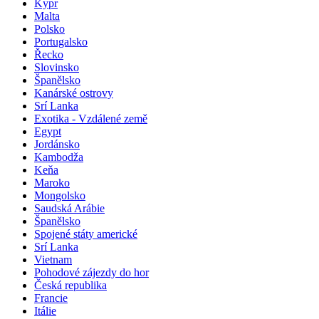
Kypr
Malta
Polsko
Portugalsko
Řecko
Slovinsko
Španělsko
Kanárské ostrovy
Srí Lanka
Exotika - Vzdálené země
Egypt
Jordánsko
Kambodža
Keňa
Maroko
Mongolsko
Saudská Arábie
Španělsko
Spojené státy americké
Srí Lanka
Vietnam
Pohodové zájezdy do hor
Česká republika
Francie
Itálie