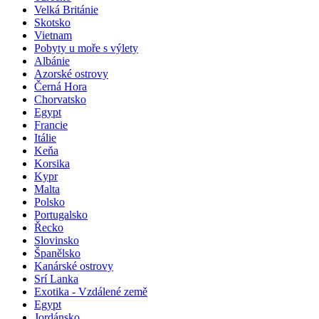
Velká Británie
Skotsko
Vietnam
Pobyty u moře s výlety
Albánie
Azorské ostrovy
Černá Hora
Chorvatsko
Egypt
Francie
Itálie
Keňa
Korsika
Kypr
Malta
Polsko
Portugalsko
Řecko
Slovinsko
Španělsko
Kanárské ostrovy
Srí Lanka
Exotika - Vzdálené země
Egypt
Jordánsko