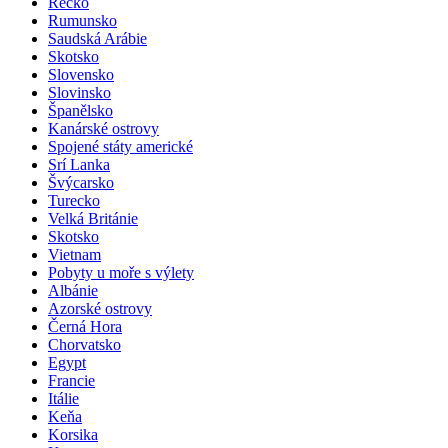
Řecko
Rumunsko
Saudská Arábie
Skotsko
Slovensko
Slovinsko
Španělsko
Kanárské ostrovy
Spojené státy americké
Srí Lanka
Švýcarsko
Turecko
Velká Británie
Skotsko
Vietnam
Pobyty u moře s výlety
Albánie
Azorské ostrovy
Černá Hora
Chorvatsko
Egypt
Francie
Itálie
Keňa
Korsika