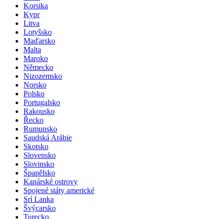
Korsika
Kypr
Litva
Lotyšsko
Maďarsko
Malta
Maroko
Německo
Nizozemsko
Norsko
Polsko
Portugalsko
Rakousko
Řecko
Rumunsko
Saudská Arábie
Skotsko
Slovensko
Slovinsko
Španělsko
Kanárské ostrovy
Spojené státy americké
Srí Lanka
Švýcarsko
Turecko