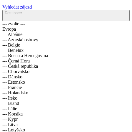
Vyhledat zájezd
Destinace
--- zvolte ---
Evropa
--- Albánie
--- Azorské ostrovy
--- Belgie
--- Benelux
--- Bosna a Hercegovina
--- Černá Hora
--- Česká republika
--- Chorvatsko
--- Dánsko
--- Estonsko
--- Francie
--- Holandsko
--- Irsko
--- Island
--- Itálie
--- Korsika
--- Kypr
--- Litva
--- Lotyšsko