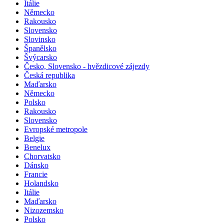
Itálie
Německo
Rakousko
Slovensko
Slovinsko
Španělsko
Švýcarsko
Česko, Slovensko - hvězdicové zájezdy
Česká republika
Maďarsko
Německo
Polsko
Rakousko
Slovensko
Evropské metropole
Belgie
Benelux
Chorvatsko
Dánsko
Francie
Holandsko
Itálie
Maďarsko
Nizozemsko
Polsko