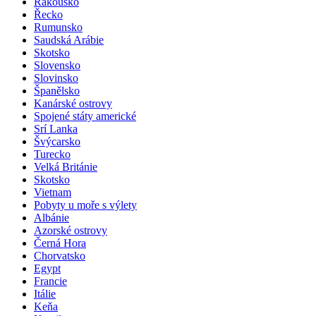
Rakousko
Řecko
Rumunsko
Saudská Arábie
Skotsko
Slovensko
Slovinsko
Španělsko
Kanárské ostrovy
Spojené státy americké
Srí Lanka
Švýcarsko
Turecko
Velká Británie
Skotsko
Vietnam
Pobyty u moře s výlety
Albánie
Azorské ostrovy
Černá Hora
Chorvatsko
Egypt
Francie
Itálie
Keňa