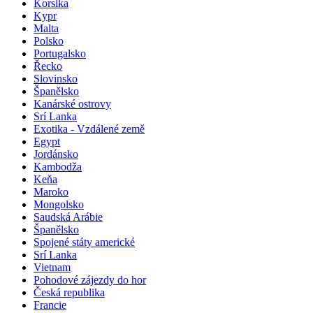
Korsika
Kypr
Malta
Polsko
Portugalsko
Řecko
Slovinsko
Španělsko
Kanárské ostrovy
Srí Lanka
Exotika - Vzdálené země
Egypt
Jordánsko
Kambodža
Keňa
Maroko
Mongolsko
Saudská Arábie
Španělsko
Spojené státy americké
Srí Lanka
Vietnam
Pohodové zájezdy do hor
Česká republika
Francie