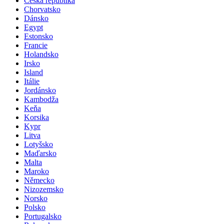
Česká republika
Chorvatsko
Dánsko
Egypt
Estonsko
Francie
Holandsko
Irsko
Island
Itálie
Jordánsko
Kambodža
Keňa
Korsika
Kypr
Litva
Lotyšsko
Maďarsko
Malta
Maroko
Německo
Nizozemsko
Norsko
Polsko
Portugalsko