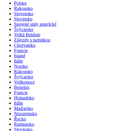
Polsko
Rakousko
Slovensko
Slovinsko
Spojené státy americké
Švýcarsko
Velká Británie
Zájezdy s turistikou
Chorvatsko
Francie
Island
Itálie
Norsko
Rakousko
Švýcarsko
Velikonoce
Benelux
Francie
Holandsko
Itálie
Maďarsko
Nizozemsko
Řecko
Rumunsko
Slovinsko