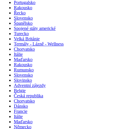
Portugalsko
Rakousko
Řecko
Slovensko
Španělsko
Spojené státy americké
Turecko
Velká Británie
Termály - Lázně - Wellness
Chorvatsko
Itálie
Maďarsko
Rakousko
Rumunsko
Slovensko
Slovinsko
Adventní zájezdy
Belgie
Česká republika
Chorvatsko
Dánsko
Francie
Itálie
Maďarsko
Německo