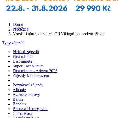
Domů
Přečtěte si
Norská kultura a tradice: Od Vikingů po moderní život
Typy zájezdů
Přehled zájezdů
First minute
Last minute
Super Last Minute
First minute - Advent 2026
Zájezdy k doobsazení
Poznávací zájezdy
Albánie
Azorské ostrovy
Belgie
Benelux
Bosna a Hercegovina
Černá Hora