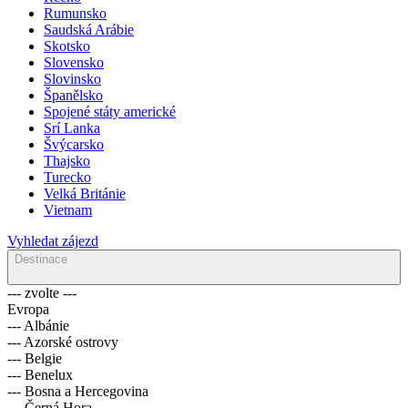
Rumunsko
Saudská Arábie
Skotsko
Slovensko
Slovinsko
Španělsko
Spojené státy americké
Srí Lanka
Švýcarsko
Thajsko
Turecko
Velká Británie
Vietnam
Vyhledat zájezd
Destinace
--- zvolte ---
Evropa
--- Albánie
--- Azorské ostrovy
--- Belgie
--- Benelux
--- Bosna a Hercegovina
--- Černá Hora