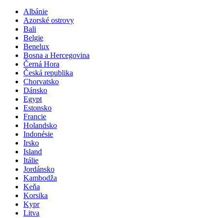
Albánie
Azorské ostrovy
Bali
Belgie
Benelux
Bosna a Hercegovina
Černá Hora
Česká republika
Chorvatsko
Dánsko
Egypt
Estonsko
Francie
Holandsko
Indonésie
Irsko
Island
Itálie
Jordánsko
Kambodža
Keňa
Korsika
Kypr
Litva