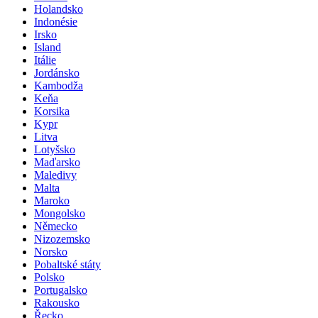
Holandsko
Indonésie
Irsko
Island
Itálie
Jordánsko
Kambodža
Keňa
Korsika
Kypr
Litva
Lotyšsko
Maďarsko
Maledivy
Malta
Maroko
Mongolsko
Německo
Nizozemsko
Norsko
Pobaltské státy
Polsko
Portugalsko
Rakousko
Řecko