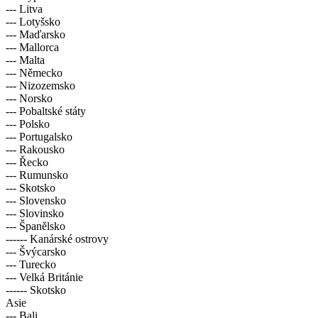
--- Litva
--- Lotyšsko
--- Maďarsko
--- Mallorca
--- Malta
--- Německo
--- Nizozemsko
--- Norsko
--- Pobaltské státy
--- Polsko
--- Portugalsko
--- Rakousko
--- Řecko
--- Rumunsko
--- Skotsko
--- Slovensko
--- Slovinsko
--- Španělsko
------ Kanárské ostrovy
--- Švýcarsko
--- Turecko
--- Velká Británie
------ Skotsko
Asie
--- Bali