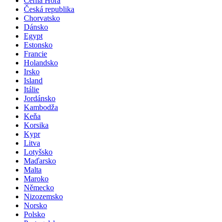
Černá Hora
Česká republika
Chorvatsko
Dánsko
Egypt
Estonsko
Francie
Holandsko
Irsko
Island
Itálie
Jordánsko
Kambodža
Keňa
Korsika
Kypr
Litva
Lotyšsko
Maďarsko
Malta
Maroko
Německo
Nizozemsko
Norsko
Polsko