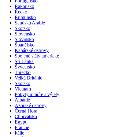
Portugalsko
Rakousko
Řecko
Rumunsko
Saudská Arábie
Skotsko
Slovensko
Slovinsko
Španělsko
Kanárské ostrovy
Spojené státy americké
Srí Lanka
Švýcarsko
Turecko
Velká Británie
Skotsko
Vietnam
Pobyty u moře s výlety
Albánie
Azorské ostrovy
Černá Hora
Chorvatsko
Egypt
Francie
Itálie