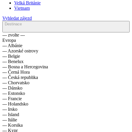
Velká Británie
Vietnam
Vyhledat zájezd
Destinace
--- zvolte ---
Evropa
--- Albánie
--- Azorské ostrovy
--- Belgie
--- Benelux
--- Bosna a Hercegovina
--- Černá Hora
--- Česká republika
--- Chorvatsko
--- Dánsko
--- Estonsko
--- Francie
--- Holandsko
--- Irsko
--- Island
--- Itálie
--- Korsika
--- Kypr