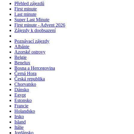
Přehled zájezdů
First minute
Last minute
Super Last Minute
First minute - Advent 2026
Zájezdy k doobsazení
Poznávací zájezdy
Albánie
Azorské ostrovy
Belgie
Benelux
Bosna a Hercegovina
Černá Hora
Česká republika
Chorvatsko
Dánsko
Egypt
Estonsko
Francie
Holandsko
Irsko
Island
Itálie
Jordánsko