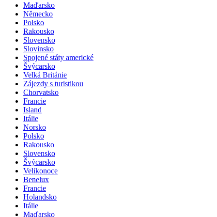
Maďarsko
Německo
Polsko
Rakousko
Slovensko
Slovinsko
Spojené státy americké
Švýcarsko
Velká Británie
Zájezdy s turistikou
Chorvatsko
Francie
Island
Itálie
Norsko
Polsko
Rakousko
Slovensko
Švýcarsko
Velikonoce
Benelux
Francie
Holandsko
Itálie
Maďarsko