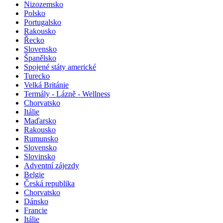
Nizozemsko
Polsko
Portugalsko
Rakousko
Řecko
Slovensko
Španělsko
Spojené státy americké
Turecko
Velká Británie
Termály - Lázně - Wellness
Chorvatsko
Itálie
Maďarsko
Rakousko
Rumunsko
Slovensko
Slovinsko
Adventní zájezdy
Belgie
Česká republika
Chorvatsko
Dánsko
Francie
Itálie