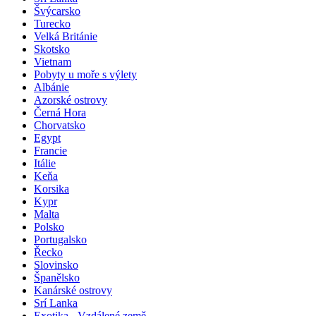
Švýcarsko
Turecko
Velká Británie
Skotsko
Vietnam
Pobyty u moře s výlety
Albánie
Azorské ostrovy
Černá Hora
Chorvatsko
Egypt
Francie
Itálie
Keňa
Korsika
Kypr
Malta
Polsko
Portugalsko
Řecko
Slovinsko
Španělsko
Kanárské ostrovy
Srí Lanka
Exotika - Vzdálené země