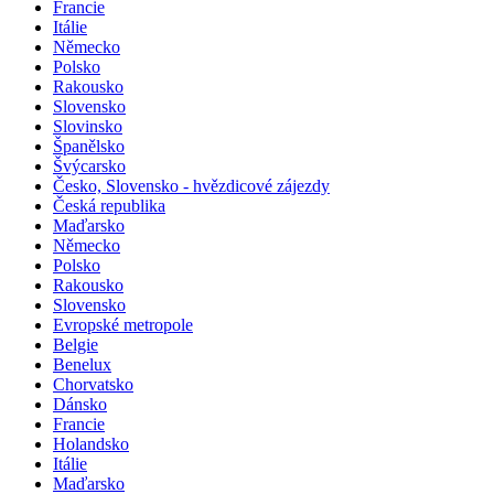
Francie
Itálie
Německo
Polsko
Rakousko
Slovensko
Slovinsko
Španělsko
Švýcarsko
Česko, Slovensko - hvězdicové zájezdy
Česká republika
Maďarsko
Německo
Polsko
Rakousko
Slovensko
Evropské metropole
Belgie
Benelux
Chorvatsko
Dánsko
Francie
Holandsko
Itálie
Maďarsko