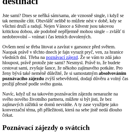
destinací
Jste sami? Dnes se neříká sám/sama, ale vznosně single, i když se
tak nemusíte cítit. Obzvlášť nelibě to můžete nést v době, kdy se
všichni druží a radují. Nejen Vánoce a Silvestr jsou takovou
kritickou dobou, ale podobně nepříjemně mohou single – zvlášť ti
nedobrovolní – vnímat i čas letních dovolených.
Ovšem není se třeba litovat a zavírat v garsonce před světem.
Naopak právě v těchto dnech je fajn vyrazit pryč, ven, za hranice
všedních dní. Třeba na
poznávací zájezd
. Že se vám to zdá jako
hloupost, právě protože jste sami? Nesmysl. Právě to, že budete
cestovat sami, zvyšuje šance, že někoho zajímavého potkáte. Pro
ženy bývá také neméně důležité, že si samostatným
absolvováním
poznávacího zájezdu
zvýší sebevědomí, dodají důvěru a volný čas
prožijí přesně podle svého gusta.
Navíc, když už na takovém poznávacím zájezdu nenarazíte na
svého nového životního partnera, můžete si být jisti, že bez
zajímavých zážitků se domů nevrátíte. A ty zase využijete jako
konverzační téma, při příležitosti, která na sebe jistě nedá dlouho
čekat.
Poznávací zájezdy o svátcích