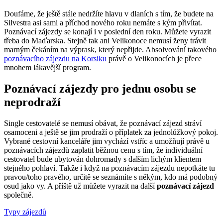
Doufáme, že ještě stále nedržíte hlavu v dlaních s tím, že budete na
Silvestra asi sami a příchod nového roku nemáte s kým přivítat.
Poznávací zájezdy se konají i v poslední den roku. Můžete vyrazit
třeba do Maďarska. Stejně tak ani Velikonoce nemusí ženy trávit
marným čekáním na výprask, který nepřijde. Absolvování takového
poznávacího zájezdu na Korsiku
právě o Velikonocích je přece
mnohem lákavější program.
Poznávací zájezdy pro jednu osobu se
neprodraží
Single cestovatelé se nemusí obávat, že poznávací zájezd stráví
osamoceni a ještě se jim prodraží o příplatek za jednolůžkový pokoj.
Vybrané cestovní kanceláře jim vychází vstříc a umožňují právě u
poznávacích zájezdů zaplatit běžnou cenu s tím, že individuální
cestovatel bude ubytován dohromady s dalším lichým klientem
stejného pohlaví. Takže i když na poznávacím zájezdu nepotkáte tu
pravou/toho pravého, určitě se seznámíte s někým, kdo má podobný
osud jako vy. A příště už můžete vyrazit na další
poznávací zájezd
společně.
Typy zájezdů