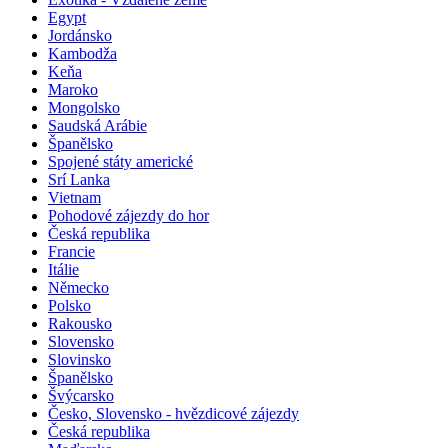
Egypt
Jordánsko
Kambodža
Keňa
Maroko
Mongolsko
Saudská Arábie
Španělsko
Spojené státy americké
Srí Lanka
Vietnam
Pohodové zájezdy do hor
Česká republika
Francie
Itálie
Německo
Polsko
Rakousko
Slovensko
Slovinsko
Španělsko
Švýcarsko
Česko, Slovensko - hvězdicové zájezdy
Česká republika