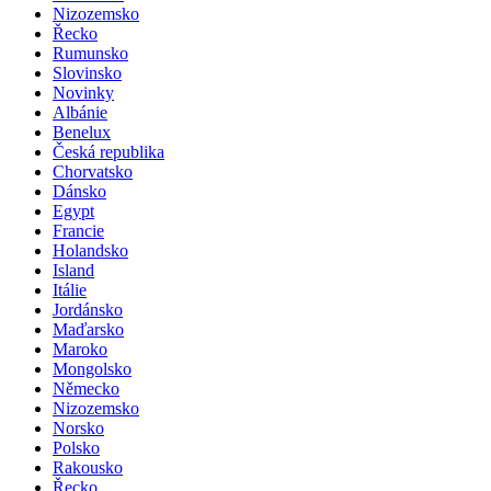
Nizozemsko
Řecko
Rumunsko
Slovinsko
Novinky
Albánie
Benelux
Česká republika
Chorvatsko
Dánsko
Egypt
Francie
Holandsko
Island
Itálie
Jordánsko
Maďarsko
Maroko
Mongolsko
Německo
Nizozemsko
Norsko
Polsko
Rakousko
Řecko