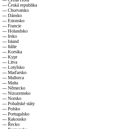
--- Česká republika
--- Chorvatsko
--- Dánsko
--- Estonsko
--- Francie
--- Holandsko
--- Irsko
--- Island
--- Itálie
--- Korsika
--- Kypr
--- Litva
--- Lotyšsko
--- Maďarsko
--- Mallorca
--- Malta
--- Německo
--- Nizozemsko
--- Norsko
--- Pobaltské státy
--- Polsko
--- Portugalsko
--- Rakousko
--- Řecko