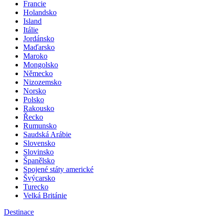
Francie
Holandsko
Island
Itálie
Jordánsko
Maďarsko
Maroko
Mongolsko
Německo
Nizozemsko
Norsko
Polsko
Rakousko
Řecko
Rumunsko
Saudská Arábie
Slovensko
Slovinsko
Španělsko
Spojené státy americké
Švýcarsko
Turecko
Velká Británie
Destinace