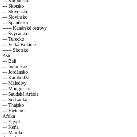
--- Rumunsko
--- Skotsko
--- Slovensko
--- Slovinsko
--- Španělsko
------ Kanárské ostrovy
--- Švýcarsko
--- Turecko
--- Velká Británie
------ Skotsko
Asie
--- Bali
--- Indonésie
--- Jordánsko
--- Kambodža
--- Maledivy
--- Mongolsko
--- Saudská Arábie
--- Srí Lanka
--- Thajsko
--- Vietnam
Afrika
--- Egypt
--- Keňa
--- Maroko