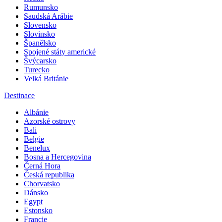
Rumunsko
Saudská Arábie
Slovensko
Slovinsko
Španělsko
Spojené státy americké
Švýcarsko
Turecko
Velká Británie
Destinace
Albánie
Azorské ostrovy
Bali
Belgie
Benelux
Bosna a Hercegovina
Černá Hora
Česká republika
Chorvatsko
Dánsko
Egypt
Estonsko
Francie