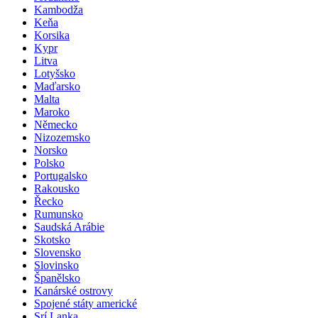
Kambodža
Keňa
Korsika
Kypr
Litva
Lotyšsko
Maďarsko
Malta
Maroko
Německo
Nizozemsko
Norsko
Polsko
Portugalsko
Rakousko
Řecko
Rumunsko
Saudská Arábie
Skotsko
Slovensko
Slovinsko
Španělsko
Kanárské ostrovy
Spojené státy americké
Srí Lanka