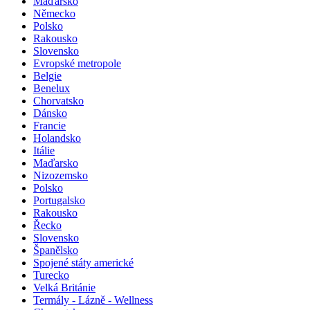
Maďarsko
Německo
Polsko
Rakousko
Slovensko
Evropské metropole
Belgie
Benelux
Chorvatsko
Dánsko
Francie
Holandsko
Itálie
Maďarsko
Nizozemsko
Polsko
Portugalsko
Rakousko
Řecko
Slovensko
Španělsko
Spojené státy americké
Turecko
Velká Británie
Termály - Lázně - Wellness