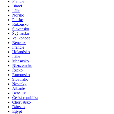
Francie
Island
Itálie
Norsko
Polsko
Rakousko
Slovensko
Švýcarsko
Velikonoce
Benelux
Francie
Holandsko
Itálie
Maďarsko
Nizozemsko
Řecko
Rumunsko
Slovinsko
Novinky
Albánie
Benelux
Česká republika
Chorvatsko
Dánsko
Egypt