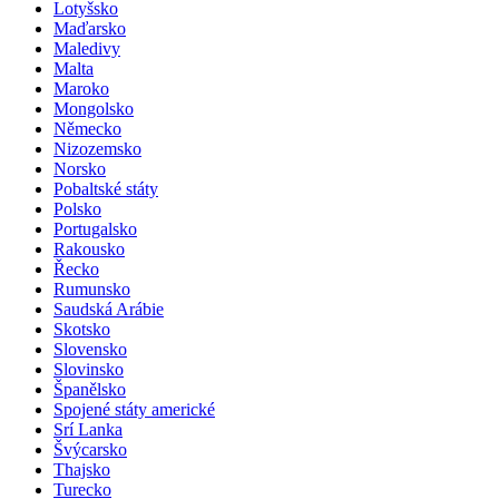
Lotyšsko
Maďarsko
Maledivy
Malta
Maroko
Mongolsko
Německo
Nizozemsko
Norsko
Pobaltské státy
Polsko
Portugalsko
Rakousko
Řecko
Rumunsko
Saudská Arábie
Skotsko
Slovensko
Slovinsko
Španělsko
Spojené státy americké
Srí Lanka
Švýcarsko
Thajsko
Turecko