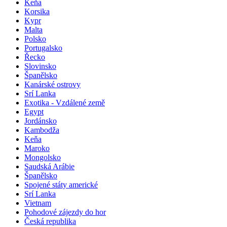
Keňa
Korsika
Kypr
Malta
Polsko
Portugalsko
Řecko
Slovinsko
Španělsko
Kanárské ostrovy
Srí Lanka
Exotika - Vzdálené země
Egypt
Jordánsko
Kambodža
Keňa
Maroko
Mongolsko
Saudská Arábie
Španělsko
Spojené státy americké
Srí Lanka
Vietnam
Pohodové zájezdy do hor
Česká republika