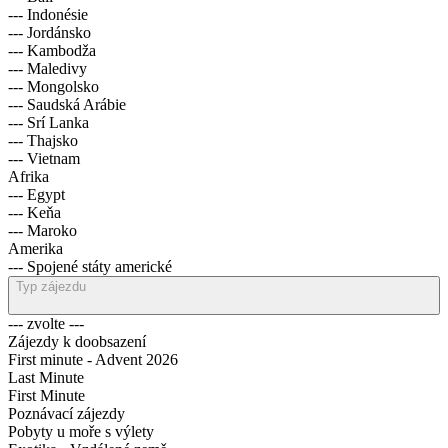
--- Indonésie
--- Jordánsko
--- Kambodža
--- Maledivy
--- Mongolsko
--- Saudská Arábie
--- Srí Lanka
--- Thajsko
--- Vietnam
Afrika
--- Egypt
--- Keňa
--- Maroko
Amerika
--- Spojené státy americké
Typ zájezdu
--- zvolte ---
Zájezdy k doobsazení
First minute - Advent 2026
Last Minute
First Minute
Poznávací zájezdy
Pobyty u moře s výlety