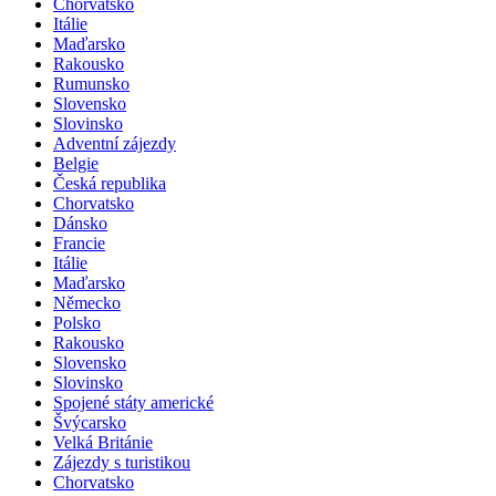
Chorvatsko
Itálie
Maďarsko
Rakousko
Rumunsko
Slovensko
Slovinsko
Adventní zájezdy
Belgie
Česká republika
Chorvatsko
Dánsko
Francie
Itálie
Maďarsko
Německo
Polsko
Rakousko
Slovensko
Slovinsko
Spojené státy americké
Švýcarsko
Velká Británie
Zájezdy s turistikou
Chorvatsko