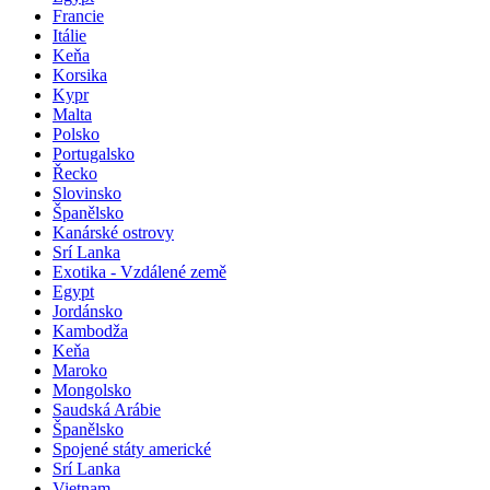
Francie
Itálie
Keňa
Korsika
Kypr
Malta
Polsko
Portugalsko
Řecko
Slovinsko
Španělsko
Kanárské ostrovy
Srí Lanka
Exotika - Vzdálené země
Egypt
Jordánsko
Kambodža
Keňa
Maroko
Mongolsko
Saudská Arábie
Španělsko
Spojené státy americké
Srí Lanka
Vietnam