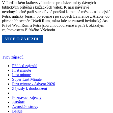
V Jordánském království budeme procházet místy dávných
biblických příběhů i křižáckých válek. K naší návštěvě
neodmyslitelně patří starodávné pouštní kamenné město - nabatejská
Petra, antický Jerash, pojedeme i po stopách Lawrence z Arábie, do
přírodních scenérií Wadi Rum, místa kde se zastavil beduínský čas.
Právě Wadi Rum a Petra jsou chloubou země a patří k okázalým
zajímavostem Blízkého Východu.
VÍCE O ZÁJEZDU
Typy zájezdů
Přehled zájezdů
First minute
Last minute
Super Last Minute
First minute - Advent 2026
Zájezdy k doobsazení
Poznávací zájezdy
Albánie
Azorské ostrovy
Belgie