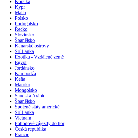
Korsika
Kypr
Malta
Polsko
Portugalsko
Řecko
Slovinsko
Španělsko
Kanárské ostrovy
Srí Lanka
Exotika - Vzdálené země
Egypt
Jordánsko
Kambodža
Keňa
Maroko
Mongolsko
Saudská Arábie
Španělsko
Spojené státy americké
Srí Lanka
Vietnam
Pohodové zájezdy do hor
Česká republika
Francie