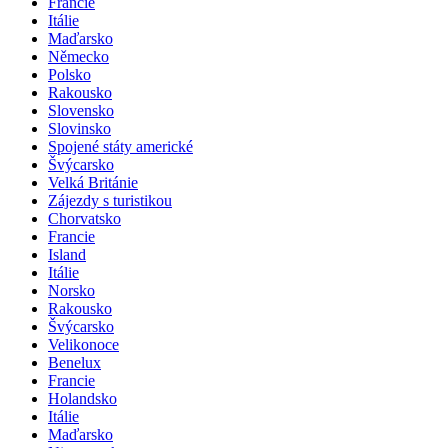
Francie
Itálie
Maďarsko
Německo
Polsko
Rakousko
Slovensko
Slovinsko
Spojené státy americké
Švýcarsko
Velká Británie
Zájezdy s turistikou
Chorvatsko
Francie
Island
Itálie
Norsko
Rakousko
Švýcarsko
Velikonoce
Benelux
Francie
Holandsko
Itálie
Maďarsko