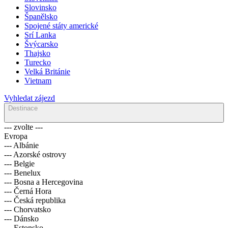
Slovinsko
Španělsko
Spojené státy americké
Srí Lanka
Švýcarsko
Thajsko
Turecko
Velká Británie
Vietnam
Vyhledat zájezd
Destinace
--- zvolte ---
Evropa
--- Albánie
--- Azorské ostrovy
--- Belgie
--- Benelux
--- Bosna a Hercegovina
--- Černá Hora
--- Česká republika
--- Chorvatsko
--- Dánsko
--- Estonsko