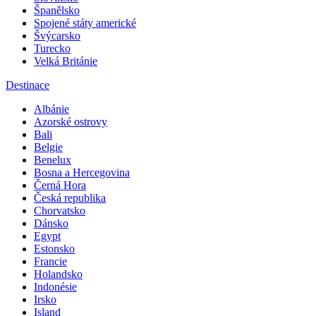
Španělsko
Spojené státy americké
Švýcarsko
Turecko
Velká Británie
Destinace
Albánie
Azorské ostrovy
Bali
Belgie
Benelux
Bosna a Hercegovina
Černá Hora
Česká republika
Chorvatsko
Dánsko
Egypt
Estonsko
Francie
Holandsko
Indonésie
Irsko
Island