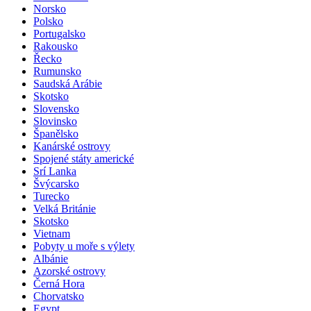
Norsko
Polsko
Portugalsko
Rakousko
Řecko
Rumunsko
Saudská Arábie
Skotsko
Slovensko
Slovinsko
Španělsko
Kanárské ostrovy
Spojené státy americké
Srí Lanka
Švýcarsko
Turecko
Velká Británie
Skotsko
Vietnam
Pobyty u moře s výlety
Albánie
Azorské ostrovy
Černá Hora
Chorvatsko
Egypt