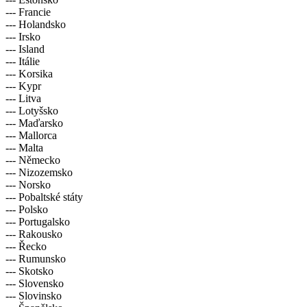
--- Francie
--- Holandsko
--- Irsko
--- Island
--- Itálie
--- Korsika
--- Kypr
--- Litva
--- Lotyšsko
--- Maďarsko
--- Mallorca
--- Malta
--- Německo
--- Nizozemsko
--- Norsko
--- Pobaltské státy
--- Polsko
--- Portugalsko
--- Rakousko
--- Řecko
--- Rumunsko
--- Skotsko
--- Slovensko
--- Slovinsko