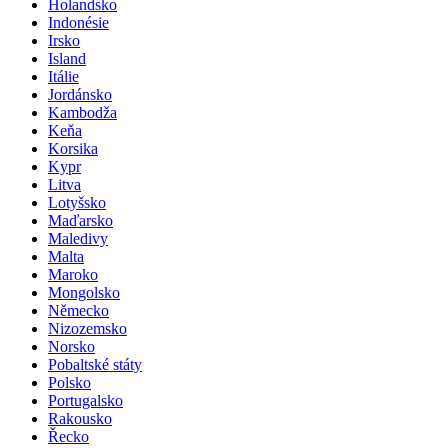
Holandsko
Indonésie
Irsko
Island
Itálie
Jordánsko
Kambodža
Keňa
Korsika
Kypr
Litva
Lotyšsko
Maďarsko
Maledivy
Malta
Maroko
Mongolsko
Německo
Nizozemsko
Norsko
Pobaltské státy
Polsko
Portugalsko
Rakousko
Řecko