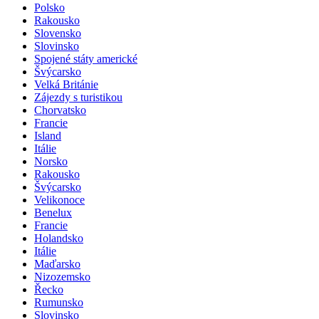
Polsko
Rakousko
Slovensko
Slovinsko
Spojené státy americké
Švýcarsko
Velká Británie
Zájezdy s turistikou
Chorvatsko
Francie
Island
Itálie
Norsko
Rakousko
Švýcarsko
Velikonoce
Benelux
Francie
Holandsko
Itálie
Maďarsko
Nizozemsko
Řecko
Rumunsko
Slovinsko