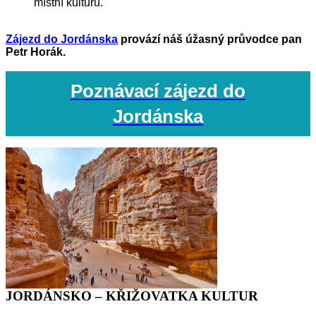
místní kulturu.
Zájezd do Jordánska
provází náš úžasný průvodce pan
Petr Horák.
Poznávací zájezd do
Jordánska
JORDÁNSKO – KŘIŽOVATKA KULTUR