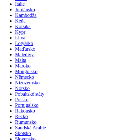
Itálie
Jordánsko
Kambodža
Keňa
Korsika
Kypr
Litva
Lotyšsko
Maďarsko
Maledivy
Malta
Maroko
Mongolsko
Německo
Nizozemsko
Norsko
Pobaltské státy
Polsko
Portugalsko
Rakousko
Řecko
Rumunsko
Saudská Arábie
Skotsko
Slovensko