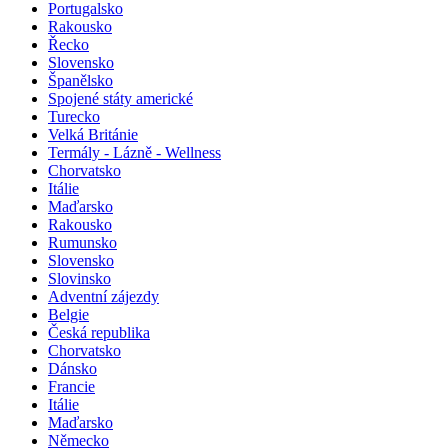
Portugalsko
Rakousko
Řecko
Slovensko
Španělsko
Spojené státy americké
Turecko
Velká Británie
Termály - Lázně - Wellness
Chorvatsko
Itálie
Maďarsko
Rakousko
Rumunsko
Slovensko
Slovinsko
Adventní zájezdy
Belgie
Česká republika
Chorvatsko
Dánsko
Francie
Itálie
Maďarsko
Německo