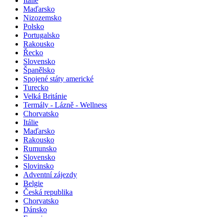
Itálie
Maďarsko
Nizozemsko
Polsko
Portugalsko
Rakousko
Řecko
Slovensko
Španělsko
Spojené státy americké
Turecko
Velká Británie
Termály - Lázně - Wellness
Chorvatsko
Itálie
Maďarsko
Rakousko
Rumunsko
Slovensko
Slovinsko
Adventní zájezdy
Belgie
Česká republika
Chorvatsko
Dánsko