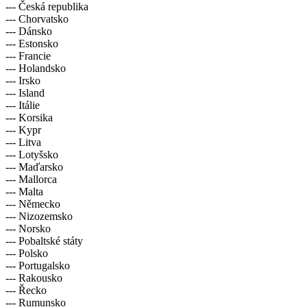
--- Česká republika
--- Chorvatsko
--- Dánsko
--- Estonsko
--- Francie
--- Holandsko
--- Irsko
--- Island
--- Itálie
--- Korsika
--- Kypr
--- Litva
--- Lotyšsko
--- Maďarsko
--- Mallorca
--- Malta
--- Německo
--- Nizozemsko
--- Norsko
--- Pobaltské státy
--- Polsko
--- Portugalsko
--- Rakousko
--- Řecko
--- Rumunsko