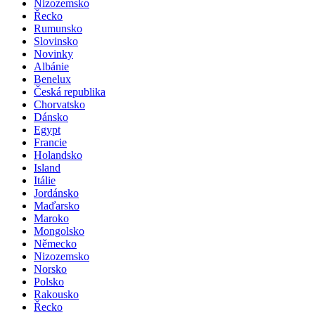
Nizozemsko
Řecko
Rumunsko
Slovinsko
Novinky
Albánie
Benelux
Česká republika
Chorvatsko
Dánsko
Egypt
Francie
Holandsko
Island
Itálie
Jordánsko
Maďarsko
Maroko
Mongolsko
Německo
Nizozemsko
Norsko
Polsko
Rakousko
Řecko