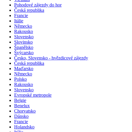
Pohodové zájezdy do hor
Česká republika
Francie
Itálie
Německo
Rakousko
Slovensko
Slovinsko
Španělsko
Švýcarsko
Česko, Slovensko - hvězdicové zájezdy
Česká republika
Maďarsko
Německo
Polsko
Rakousko
Slovensko
Evropské metropole
Belgie
Benelux
Chorvatsko
Dánsko
Francie
Holandsko