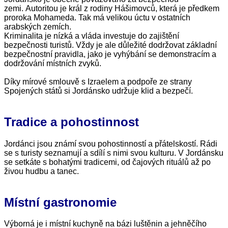
zemi. Autoritou je král z rodiny Hášimovců, která je předkem
proroka Mohameda. Tak má velikou úctu v ostatních
arabských zemích.
Kriminalita je nízká a vláda investuje do zajištění
bezpečnosti turistů. Vždy je ale důležité dodržovat základní
bezpečnostní pravidla, jako je vyhýbání se demonstracím a
dodržování místních zvyků.
Díky mírové smlouvě s Izraelem a podpoře ze strany
Spojených států si Jordánsko udržuje klid a bezpečí.
Tradice a pohostinnost
Jordánci jsou známí svou pohostinností a přátelskostí. Rádi
se s turisty seznamují a sdílí s nimi svou kulturu. V Jordánsku
se setkáte s bohatými tradicemi, od čajových rituálů až po
živou hudbu a tanec.
Místní gastronomie
Výborná je i místní kuchyně na bázi luštěnin a jehněčího