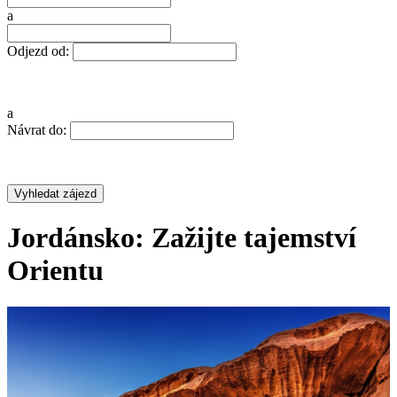
a
Odjezd od:
a
Návrat do:
Jordánsko: Zažijte tajemství
Orientu