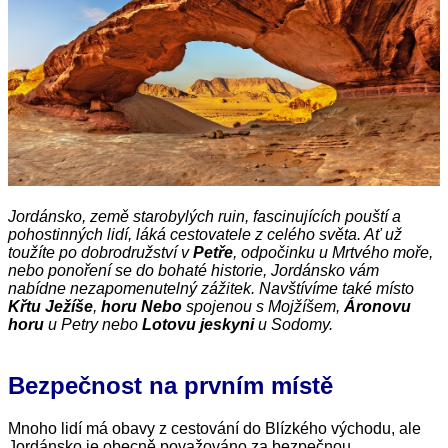
Jordánsko, země starobylých ruin, fascinujících pouští a
pohostinných lidí, láká cestovatele z celého světa. Ať už
toužíte po dobrodružství v
Petře
, odpočinku u Mrtvého moře,
nebo ponoření se do bohaté historie, Jordánsko vám
nabídne nezapomenutelný zážitek. Navštívíme také místo
Křtu Ježíše
,
horu Nebo
spojenou s Mojžíšem,
Áronovu
horu
u Petry nebo
Lotovu jeskyni
u Sodomy.
Bezpečnost na prvním místě
Mnoho lidí má obavy z cestování do Blízkého východu, ale
Jordánsko je obecně považováno za bezpečnou