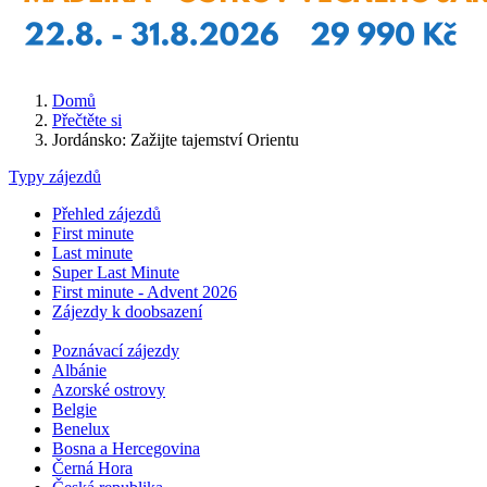
Domů
Přečtěte si
Jordánsko: Zažijte tajemství Orientu
Typy zájezdů
Přehled zájezdů
First minute
Last minute
Super Last Minute
First minute - Advent 2026
Zájezdy k doobsazení
Poznávací zájezdy
Albánie
Azorské ostrovy
Belgie
Benelux
Bosna a Hercegovina
Černá Hora