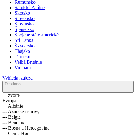
Rumunsko
Saudská Arábie
Skotsko
Slovensko
Slovinsko
Španělsko
Spojené státy americké
Srí Lanka
Švýcarsko
Thajsko
Turecko
Velká Británie
Vietnam
Vyhledat zájezd
Destinace
--- zvolte ---
Evropa
--- Albánie
--- Azorské ostrovy
--- Belgie
--- Benelux
--- Bosna a Hercegovina
--- Černá Hora