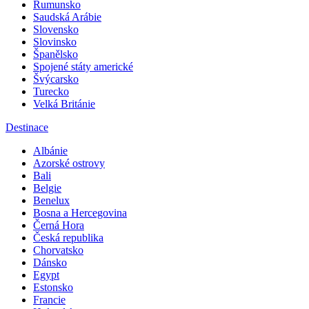
Rumunsko
Saudská Arábie
Slovensko
Slovinsko
Španělsko
Spojené státy americké
Švýcarsko
Turecko
Velká Británie
Destinace
Albánie
Azorské ostrovy
Bali
Belgie
Benelux
Bosna a Hercegovina
Černá Hora
Česká republika
Chorvatsko
Dánsko
Egypt
Estonsko
Francie