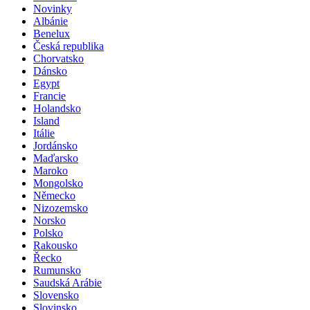
Novinky
Albánie
Benelux
Česká republika
Chorvatsko
Dánsko
Egypt
Francie
Holandsko
Island
Itálie
Jordánsko
Maďarsko
Maroko
Mongolsko
Německo
Nizozemsko
Norsko
Polsko
Rakousko
Řecko
Rumunsko
Saudská Arábie
Slovensko
Slovinsko