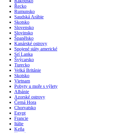
Rakousko
Řecko
Rumunsko
Saudská Arábie
Skotsko
Slovensko
Slovinsko
Španělsko
Kanárské ostrovy
Spojené státy americké
Srí Lanka
Švýcarsko
Turecko
Velká Británie
Skotsko
Vietnam
Pobyty u moře s výlety
Albánie
Azorské ostrovy
Černá Hora
Chorvatsko
Egypt
Francie
Itálie
Keňa