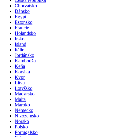
Česká republika
Chorvatsko
Dánsko
Egypt
Estonsko
Francie
Holandsko
Irsko
Island
Itálie
Jordánsko
Kambodža
Keňa
Korsika
Kypr
Litva
Lotyšsko
Maďarsko
Malta
Maroko
Německo
Nizozemsko
Norsko
Polsko
Portugalsko