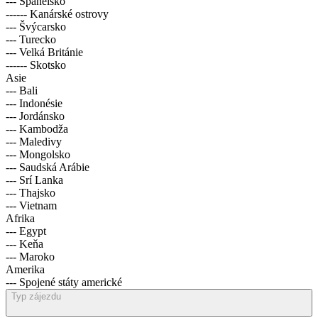
--- Španělsko
------ Kanárské ostrovy
--- Švýcarsko
--- Turecko
--- Velká Británie
------ Skotsko
Asie
--- Bali
--- Indonésie
--- Jordánsko
--- Kambodža
--- Maledivy
--- Mongolsko
--- Saudská Arábie
--- Srí Lanka
--- Thajsko
--- Vietnam
Afrika
--- Egypt
--- Keňa
--- Maroko
Amerika
--- Spojené státy americké
Typ zájezdu