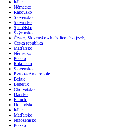
Itálie
Německo
Rakousko
Slovensko
Slovinsko
Španělsko
Švýcarsko
Česko, Slovensko - hvězdicové zájezdy
Česká republika
Maďarsko
Německo
Polsko
Rakousko
Slovensko
Evropské metropole
Belgie
Benelux
Chorvatsko
Dánsko
Francie
Holandsko
Itálie
Maďarsko
Nizozemsko
Polsko