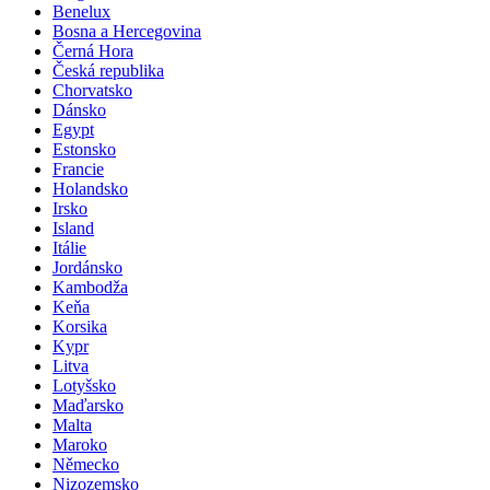
Benelux
Bosna a Hercegovina
Černá Hora
Česká republika
Chorvatsko
Dánsko
Egypt
Estonsko
Francie
Holandsko
Irsko
Island
Itálie
Jordánsko
Kambodža
Keňa
Korsika
Kypr
Litva
Lotyšsko
Maďarsko
Malta
Maroko
Německo
Nizozemsko