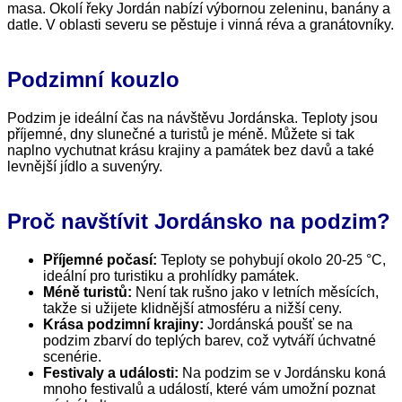
masa. Okolí řeky Jordán nabízí výbornou zeleninu, banány a
datle. V oblasti severu se pěstuje i vinná réva a granátovníky.
Podzimní kouzlo
Podzim je ideální čas na návštěvu Jordánska. Teploty jsou
příjemné, dny slunečné a turistů je méně. Můžete si tak
naplno vychutnat krásu krajiny a památek bez davů a také
levnější jídlo a suvenýry.
Proč navštívit Jordánsko na podzim?
Příjemné počasí:
Teploty se pohybují okolo 20-25 °C,
ideální pro turistiku a prohlídky památek.
Méně turistů:
Není tak rušno jako v letních měsících,
takže si užijete klidnější atmosféru a nižší ceny.
Krása podzimní krajiny:
Jordánská poušť se na
podzim zbarví do teplých barev, což vytváří úchvatné
scenérie.
Festivaly a události:
Na podzim se v Jordánsku koná
mnoho festivalů a událostí, které vám umožní poznat