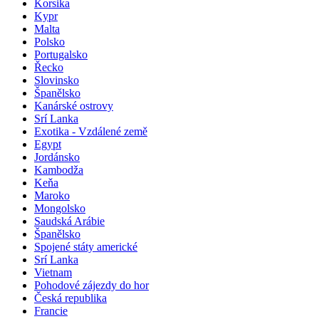
Korsika
Kypr
Malta
Polsko
Portugalsko
Řecko
Slovinsko
Španělsko
Kanárské ostrovy
Srí Lanka
Exotika - Vzdálené země
Egypt
Jordánsko
Kambodža
Keňa
Maroko
Mongolsko
Saudská Arábie
Španělsko
Spojené státy americké
Srí Lanka
Vietnam
Pohodové zájezdy do hor
Česká republika
Francie