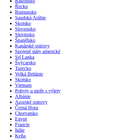
Rakousko
Řecko
Rumunsko
Saudská Arábie
Skotsko
Slovensko
Slovinsko
Španělsko
Kanárské ostrovy
Spojené státy americké
Srí Lanka
Švýcarsko
Turecko
Velká Británie
Skotsko
Vietnam
Pobyty u moře s výlety
Albánie
Azorské ostrovy
Černá Hora
Chorvatsko
Egypt
Francie
Itálie
Keňa