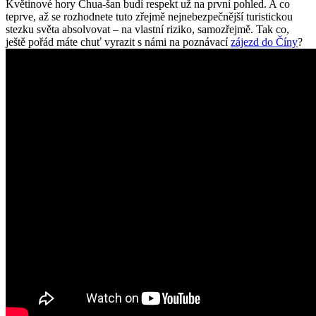
Květinové hory Chua-šan budí respekt už na první pohled. A co
teprve, až se rozhodnete tuto zřejmě nejnebezpečnější turistickou
stezku světa absolvovat – na vlastní riziko, samozřejmě. Tak co,
ještě pořád máte chuť vyrazit s námi na poznávací
zájezd do Číny
?