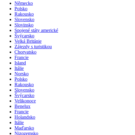
Německo
Polsko
Rakousko
Slovensko
Slovinsko
Spojené státy americké
Švýcarsko
Velká Británie
Zájezdy s turistikou
Chorvatsko
Francie
Island
Itálie
Norsko
Polsko
Rakousko
Slovensko
Švýcarsko
Velikonoce
Benelux
Francie
Holandsko
Itálie
Maďarsko
Nizozemsko