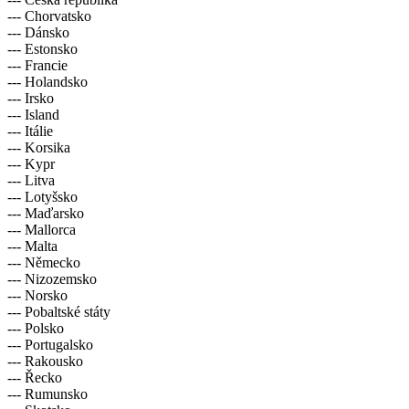
--- Chorvatsko
--- Dánsko
--- Estonsko
--- Francie
--- Holandsko
--- Irsko
--- Island
--- Itálie
--- Korsika
--- Kypr
--- Litva
--- Lotyšsko
--- Maďarsko
--- Mallorca
--- Malta
--- Německo
--- Nizozemsko
--- Norsko
--- Pobaltské státy
--- Polsko
--- Portugalsko
--- Rakousko
--- Řecko
--- Rumunsko