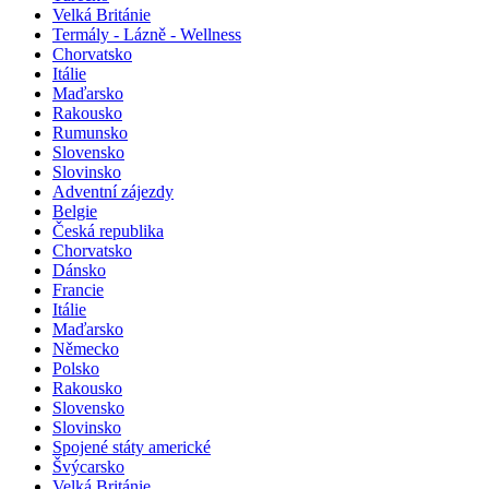
Velká Británie
Termály - Lázně - Wellness
Chorvatsko
Itálie
Maďarsko
Rakousko
Rumunsko
Slovensko
Slovinsko
Adventní zájezdy
Belgie
Česká republika
Chorvatsko
Dánsko
Francie
Itálie
Maďarsko
Německo
Polsko
Rakousko
Slovensko
Slovinsko
Spojené státy americké
Švýcarsko
Velká Británie