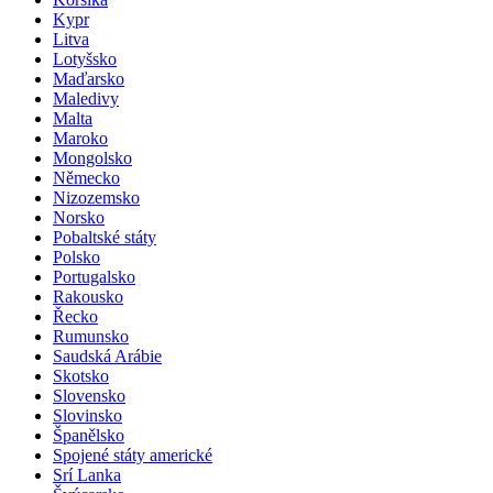
Kypr
Litva
Lotyšsko
Maďarsko
Maledivy
Malta
Maroko
Mongolsko
Německo
Nizozemsko
Norsko
Pobaltské státy
Polsko
Portugalsko
Rakousko
Řecko
Rumunsko
Saudská Arábie
Skotsko
Slovensko
Slovinsko
Španělsko
Spojené státy americké
Srí Lanka