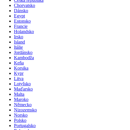
Česká republika
Chorvatsko
Dánsko
Egypt
Estonsko
Francie
Holandsko
Irsko
Island
Itálie
Jordánsko
Kambodža
Keňa
Korsika
Kypr
Litva
Lotyšsko
Maďarsko
Malta
Maroko
Německo
Nizozemsko
Norsko
Polsko
Portugalsko