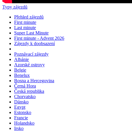
Typy zájezdů
Přehled zájezdů
First minute
Last minute
Super Last Minute
First minute - Advent 2026
Zájezdy k doobsazení
Poznávací zájezdy
Albánie
Azorské ostrovy
Belgie
Benelux
Bosna a Hercegovina
Černá Hora
Česká republika
Chorvatsko
Dánsko
Egypt
Estonsko
Francie
Holandsko
Irsko