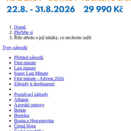
Domů
Přečtěte si
Říše středu a její taháky, co nechcete zažít
Typy zájezdů
Přehled zájezdů
First minute
Last minute
Super Last Minute
First minute - Advent 2026
Zájezdy k doobsazení
Poznávací zájezdy
Albánie
Azorské ostrovy
Belgie
Benelux
Bosna a Hercegovina
Černá Hora