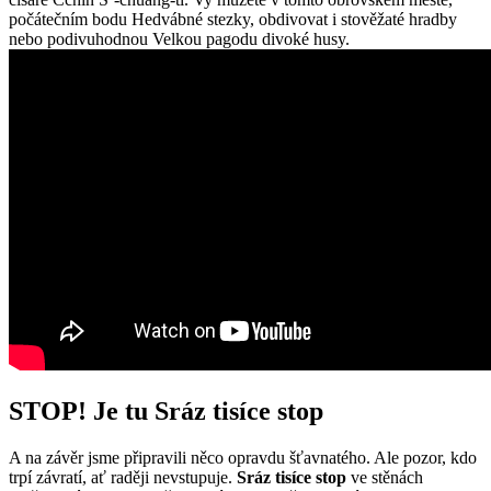
počátečním bodu Hedvábné stezky, obdivovat i stověžaté hradby
nebo podivuhodnou Velkou pagodu divoké husy.
STOP! Je tu Sráz tisíce stop
A na závěr jsme připravili něco opravdu šťavnatého. Ale pozor, kdo
trpí závratí, ať raději nevstupuje.
Sráz tisíce stop
ve stěnách