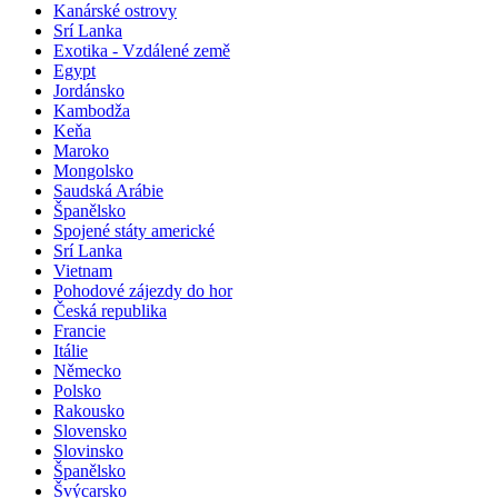
Kanárské ostrovy
Srí Lanka
Exotika - Vzdálené země
Egypt
Jordánsko
Kambodža
Keňa
Maroko
Mongolsko
Saudská Arábie
Španělsko
Spojené státy americké
Srí Lanka
Vietnam
Pohodové zájezdy do hor
Česká republika
Francie
Itálie
Německo
Polsko
Rakousko
Slovensko
Slovinsko
Španělsko
Švýcarsko