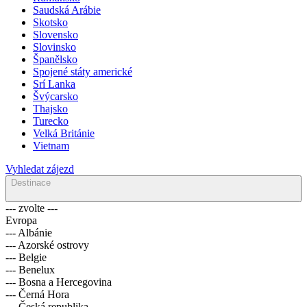
Saudská Arábie
Skotsko
Slovensko
Slovinsko
Španělsko
Spojené státy americké
Srí Lanka
Švýcarsko
Thajsko
Turecko
Velká Británie
Vietnam
Vyhledat zájezd
Destinace
--- zvolte ---
Evropa
--- Albánie
--- Azorské ostrovy
--- Belgie
--- Benelux
--- Bosna a Hercegovina
--- Černá Hora
--- Česká republika