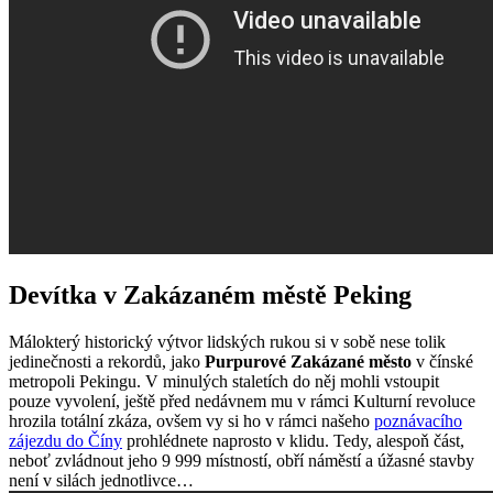
Devítka v Zakázaném městě Peking
Málokterý historický výtvor lidských rukou si v sobě nese tolik
jedinečnosti a rekordů, jako
Purpurové Zakázané město
v čínské
metropoli Pekingu. V minulých staletích do něj mohli vstoupit
pouze vyvolení, ještě před nedávnem mu v rámci Kulturní revoluce
hrozila totální zkáza, ovšem vy si ho v rámci našeho
poznávacího
zájezdu do Číny
prohlédnete naprosto v klidu. Tedy, alespoň část,
neboť zvládnout jeho 9 999 místností, obří náměstí a úžasné stavby
není v silách jednotlivce…