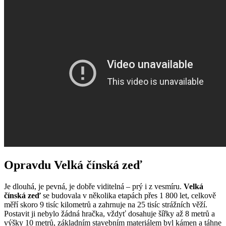
Opravdu Velká čínská zeď
Je dlouhá, je pevná, je dobře viditelná – prý i z vesmíru.
Velká
čínská zeď
se budovala v několika etapách přes 1 800 let, celkově
měří skoro 9 tisíc kilometrů a zahrnuje na 25 tisíc strážních věží.
Postavit ji nebylo žádná hračka, vždyť dosahuje šířky až 8 metrů a
výšky 10 metrů, základním stavebním materiálem byl kámen a táhne