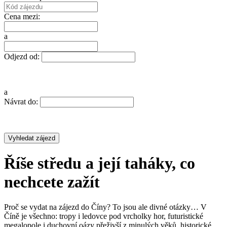
Cena mezi:
a
Odjezd od:
a
Návrat do:
Říše středu a její taháky, co
nechcete zažít
Proč se vydat na zájezd do Číny? To jsou ale divné otázky… V
Číně je všechno: tropy i ledovce pod vrcholky hor, futuristické
megalopole i duchovní oázy přeživší z minulých věků, historické