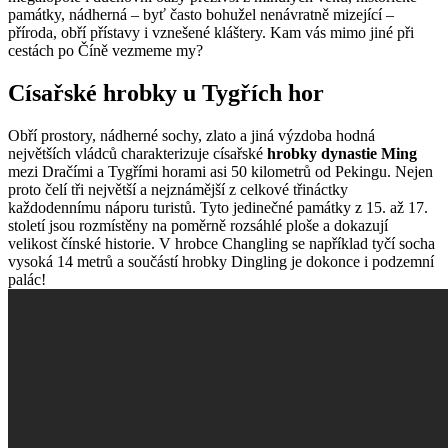
památky, nádherná – byť často bohužel nenávratně mizející –
příroda, obří přístavy i vznešené kláštery. Kam vás mimo jiné při
cestách po Číně vezmeme my?
Císařské hrobky u Tygřích hor
Obří prostory, nádherné sochy, zlato a jiná výzdoba hodná
největších vládců charakterizuje císařské
hrobky dynastie Ming
mezi Dračími a Tygřími horami asi 50 kilometrů od Pekingu. Nejen
proto čelí tři největší a nejznámější z celkové třináctky
každodennímu náporu turistů. Tyto jedinečné památky z 15. až 17.
století jsou rozmístěny na poměrně rozsáhlé ploše a dokazují
velikost čínské historie. V hrobce Changling se například tyčí socha
vysoká 14 metrů a součástí hrobky Dingling je dokonce i podzemní
palác!