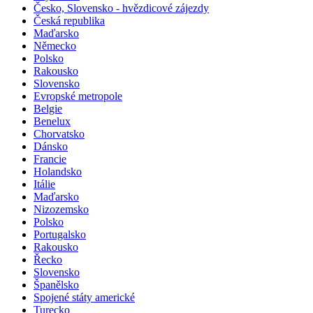
Česko, Slovensko - hvězdicové zájezdy
Česká republika
Maďarsko
Německo
Polsko
Rakousko
Slovensko
Evropské metropole
Belgie
Benelux
Chorvatsko
Dánsko
Francie
Holandsko
Itálie
Maďarsko
Nizozemsko
Polsko
Portugalsko
Rakousko
Řecko
Slovensko
Španělsko
Spojené státy americké
Turecko