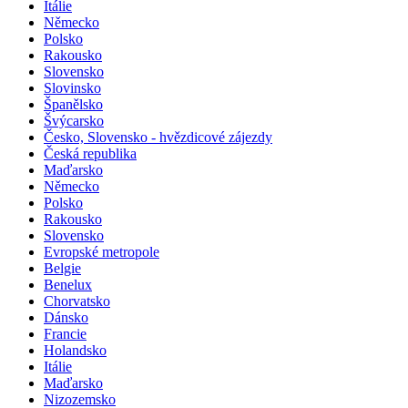
Itálie
Německo
Polsko
Rakousko
Slovensko
Slovinsko
Španělsko
Švýcarsko
Česko, Slovensko - hvězdicové zájezdy
Česká republika
Maďarsko
Německo
Polsko
Rakousko
Slovensko
Evropské metropole
Belgie
Benelux
Chorvatsko
Dánsko
Francie
Holandsko
Itálie
Maďarsko
Nizozemsko