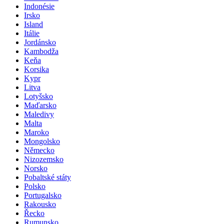
Indonésie
Irsko
Island
Itálie
Jordánsko
Kambodža
Keňa
Korsika
Kypr
Litva
Lotyšsko
Maďarsko
Maledivy
Malta
Maroko
Mongolsko
Německo
Nizozemsko
Norsko
Pobaltské státy
Polsko
Portugalsko
Rakousko
Řecko
Rumunsko