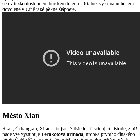
se i v těžko dostupném horském terénu. Ostatně, vy si na ní během
dovolené v Číně také pěkně šlápnete.
Město Xian
Si-an, Čchang-an, Xi´an – to jsou 3 tisíciletí fascinující historie, z níž
nade vše vystupuje
Terakotová armáda
, hrobka prvního čínského
císaře Čchin Š´-chuang-ti. Vy můžete v tomto obrovském městě,