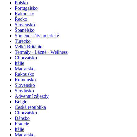
Polsko
Portugalsko
Rakousko
Řecko
Slovensko
Španělsko
Spojené státy americké
Turecko
Velká Británie
Termály - Lázně - Wellness
Chorvatsko
Itálie
Maďarsko
Rakousko
Rumunsko
Slovensko
Slovinsko
Adventní zájezdy
Belgie
Česká republika
Chorvatsko
Dánsko
Francie
Itálie
Maďarsko