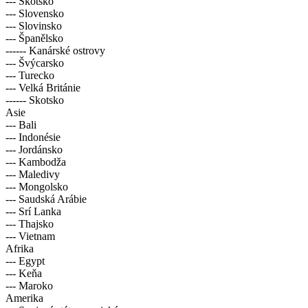
--- Skotsko
--- Slovensko
--- Slovinsko
--- Španělsko
------ Kanárské ostrovy
--- Švýcarsko
--- Turecko
--- Velká Británie
------ Skotsko
Asie
--- Bali
--- Indonésie
--- Jordánsko
--- Kambodža
--- Maledivy
--- Mongolsko
--- Saudská Arábie
--- Srí Lanka
--- Thajsko
--- Vietnam
Afrika
--- Egypt
--- Keňa
--- Maroko
Amerika