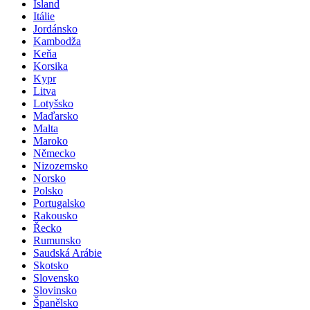
Island
Itálie
Jordánsko
Kambodža
Keňa
Korsika
Kypr
Litva
Lotyšsko
Maďarsko
Malta
Maroko
Německo
Nizozemsko
Norsko
Polsko
Portugalsko
Rakousko
Řecko
Rumunsko
Saudská Arábie
Skotsko
Slovensko
Slovinsko
Španělsko