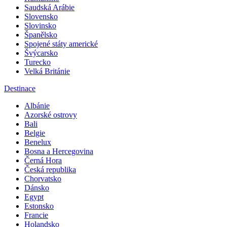
Saudská Arábie
Slovensko
Slovinsko
Španělsko
Spojené státy americké
Švýcarsko
Turecko
Velká Británie
Destinace
Albánie
Azorské ostrovy
Bali
Belgie
Benelux
Bosna a Hercegovina
Černá Hora
Česká republika
Chorvatsko
Dánsko
Egypt
Estonsko
Francie
Holandsko