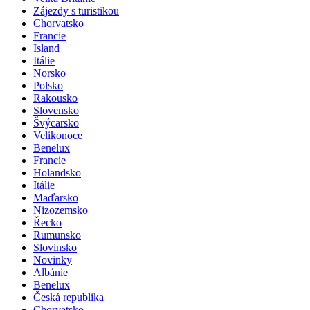
Zájezdy s turistikou
Chorvatsko
Francie
Island
Itálie
Norsko
Polsko
Rakousko
Slovensko
Švýcarsko
Velikonoce
Benelux
Francie
Holandsko
Itálie
Maďarsko
Nizozemsko
Řecko
Rumunsko
Slovinsko
Novinky
Albánie
Benelux
Česká republika
Chorvatsko