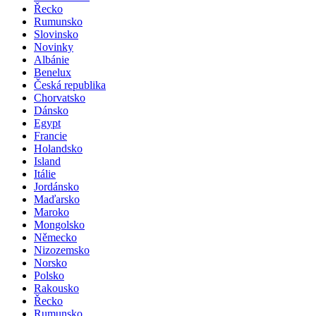
Řecko
Rumunsko
Slovinsko
Novinky
Albánie
Benelux
Česká republika
Chorvatsko
Dánsko
Egypt
Francie
Holandsko
Island
Itálie
Jordánsko
Maďarsko
Maroko
Mongolsko
Německo
Nizozemsko
Norsko
Polsko
Rakousko
Řecko
Rumunsko