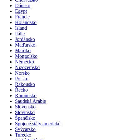
Dánsko
Egypt
Francie
Holandsko
Island
Itálie
Jordánsko
Maďarsko
Maroko
Mongolsko
Německo
Nizozemsko
Norsko
Polsko
Rakousko
Řecko
Rumunsko
Saudská Arábie
Slovensko
Slovinsko
Španělsko
Spojené státy americké
Švýcarsko
Turecko