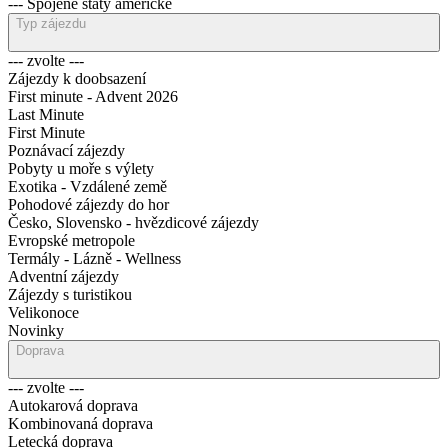
--- Spojené státy americké
Typ zájezdu
--- zvolte ---
Zájezdy k doobsazení
First minute - Advent 2026
Last Minute
First Minute
Poznávací zájezdy
Pobyty u moře s výlety
Exotika - Vzdálené země
Pohodové zájezdy do hor
Česko, Slovensko - hvězdicové zájezdy
Evropské metropole
Termály - Lázně - Wellness
Adventní zájezdy
Zájezdy s turistikou
Velikonoce
Novinky
Doprava
--- zvolte ---
Autokarová doprava
Kombinovaná doprava
Letecká doprava