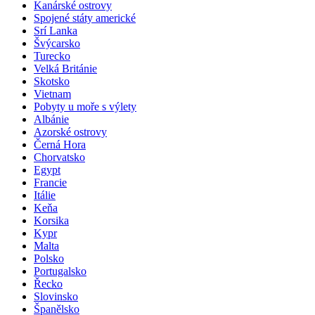
Kanárské ostrovy
Spojené státy americké
Srí Lanka
Švýcarsko
Turecko
Velká Británie
Skotsko
Vietnam
Pobyty u moře s výlety
Albánie
Azorské ostrovy
Černá Hora
Chorvatsko
Egypt
Francie
Itálie
Keňa
Korsika
Kypr
Malta
Polsko
Portugalsko
Řecko
Slovinsko
Španělsko