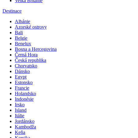
Velká Británie
Destinace
Albánie
Azorské ostrovy
Bali
Belgie
Benelux
Bosna a Hercegovina
Černá Hora
Česká republika
Chorvatsko
Dánsko
Egypt
Estonsko
Francie
Holandsko
Indonésie
Irsko
Island
Itálie
Jordánsko
Kambodža
Keňa
Korsika